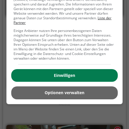
speichern und darauf zugreifen. Die Informationen von Ihrem
Gerät können mit den Partnern geteilt oder speziell von dieser
Website verwendet werden. Wir und unsere Partner dürfen
genaue Daten zur Standortbestimmung verwenden.
Liste der
Partner
Dock 4
Einige Anbieter nutzen Ihre personenbezogenen Daten
möglicherweise auf Grundlage ihres berechtigten Interesses.
Ländtestrasse 4, 2502 Biel/Bienne
Dagegen können Sie unten über den Button zum Verwalten
Ihrer Optionen Einspruch erheben. Unten auf dieser Seite oder
Tauche ein in die vielseitige Welt der Bar Dock 4 in
im Menü der Website finden Sie einen Link, über den Sie die
Biel/Bienne. Hier findet man eine breite Auswahl an
Einwilligung in die Datenschutz- und Cookie-Einstellungen
verwalten oder widerrufen können.
Bieren, Weinen und Cocktails, die den Gaumen
verwöhnen. Auch für den kleinen oder großen
Hunger ist gesorgt, mit leckeren vegetarischen
Einwilligen
Gerichten, Frühstück und Brunch. Das stilvolle
Mehr erfahren
Ambiente lädt zum Verweilen ein und macht den
Besuch zu einem rundum gelungenen Erlebnis. Ein
Optionen verwalten
Ort, der für Genuss und Gemütlichkeit steht.