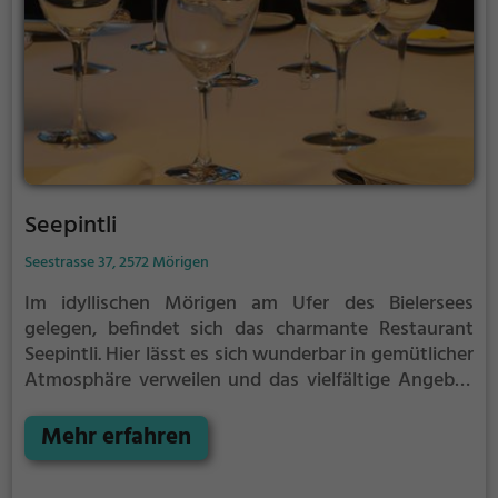
Seepintli
Seestrasse 37, 2572 Mörigen
Im idyllischen Mörigen am Ufer des Bielersees
gelegen, befindet sich das charmante Restaurant
Seepintli. Hier lässt es sich wunderbar in gemütlicher
Atmosphäre verweilen und das vielfältige Angebot
genießen. Egal ob man vegane oder vegetarische
Gerichte bevorzugt, hier wird man garantiert fündig.
Mehr erfahren
Auch für Frühstücksliebhaber bietet das Seepintli
eine reichhaltige Auswahl. Lass dich von den