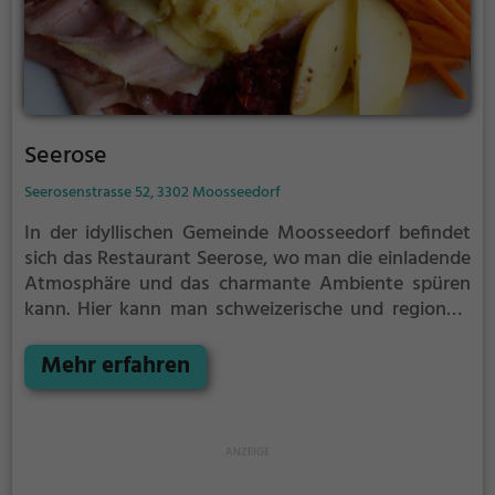
Seerose
Seerosenstrasse 52, 3302 Moosseedorf
In der idyllischen Gemeinde Moosseedorf befindet
sich das Restaurant Seerose, wo man die einladende
Atmosphäre und das charmante Ambiente spüren
kann. Hier kann man schweizerische und regionale
Küche genießen, die mit frischen Zutaten zubereitet
wird. Das vielfältige Angebot an gesunden
Mehr erfahren
Gerichten, leckerem Frühstück und reichhaltigem
Brunch lässt keine Wünsche offen. Zudem verwöhnt
die Bar mit einer Auswahl an erfrischenden Cocktails
und Getränken. Tauche ein in die kulinarische Vielfalt
und erlebe genussvolle Momente im Restaurant