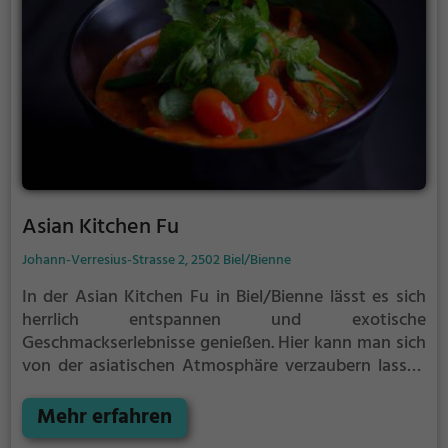
Asian Kitchen Fu
Johann-Verresius-Strasse 2, 2502 Biel/Bienne
In der Asian Kitchen Fu in Biel/Bienne lässt es sich
herrlich entspannen und exotische
Geschmackserlebnisse genießen. Hier kann man sich
von der asiatischen Atmosphäre verzaubern lassen
und die Vielfalt an köstlichen Getränken und Speisen
entdecken. Ob man asiatische, vegetarische oder
Mehr erfahren
vegane Gerichte bevorzugt, hier findet man