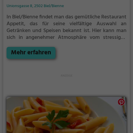
Unionsgasse 8, 2502 Biel/Bienne
In Biel/Bienne findet man das gemütliche Restaurant
Appetit, das für seine vielfältige Auswahl an
Getränken und Speisen bekannt ist. Hier kann man
sich in angenehmer Atmosphäre vom stressigen
Alltag erholen und sich mit einem leckeren
Frühstück verwöhnen lassen. Die freundliche
Mehr erfahren
Bedienung und das stimmungsvolle Ambiente laden
dazu ein, sich eine Auszeit zu gönnen und die
kulinarischen Genüsse zu genießen. Egal ob man auf
der Suche nach einem leckeren Kaffee am Morgen
oder einem ausgiebigen Brunch ist, im Restaurant
Appetit wird man bestimmt fündig. Ein Ort, der für
Gaumenfreuden und gemütliches Beisammensein
steht.