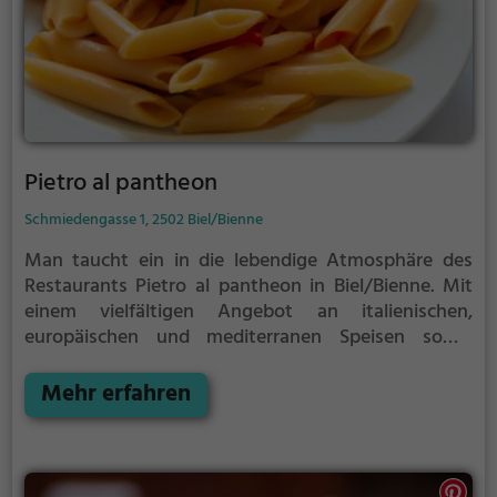
Pietro al pantheon
Schmiedengasse 1, 2502 Biel/Bienne
Man taucht ein in die lebendige Atmosphäre des
Restaurants Pietro al pantheon in Biel/Bienne. Mit
einem vielfältigen Angebot an italienischen,
europäischen und mediterranen Speisen sowie
leckeren Pizzen und vegetarischen Gerichten findet
hier jeder etwas nach seinem Geschmack. Dazu gibt
Mehr erfahren
es eine breite Auswahl an erfrischenden Cocktails
und anderen Getränken. Das stilvolle Ambiente lädt
dazu ein, gemütliche Stunden in guter Gesellschaft
zu verbringen und sich kulinarisch verwöhnen zu