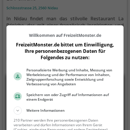
Schlossstrasse 25, 2560 Nidau
In Nidau findet man das stilvolle Restaurant La
Péniche, das mit einer französisch inspirierten und
internationalen Speisekarte aufwartet. Das
Willkommen auf FreizeitMonster.de
Ambiente am Wasser und die Terrasse laden dazu
FreizeitMonster.de bittet um Einwilligung,
ein, die Atmosphäre zu genießen und sich von den
Ihre personenbezogenen Daten für
vielfältigen Angeboten an Cocktails, gesunden,
Mehr erfahren
Folgendes zu nutzen:
veganen und vegetarischen Gerichten sowie
Frühstück und Brunch verwöhnen zu lassen. Tauche
Personalisierte Werbung und Inhalte, Messung von
ein in eine Welt der Genüsse und kulinarischen
Werbeleistung und der Performance von Inhalten,
Entdeckungen und lass dich von La Péniche
Zielgruppenforschung sowie Entwicklung und
Verbesserung von Angeboten
verzaubern. Ein perfekter Ort, um in entspannter
Atmosphäre köstliche Speisen zu genießen und das
Speichern von oder Zugriff auf Informationen auf
Leben zu feiern. Hier wird Essen zu einem Erlebnis!
einem Endgerät
Weitere Informationen
210 Partner werden Ihre personenbezogenen Daten
verarbeiten und dürfen Informationen von Ihrem Gerät
(Cookies, eindeutige Kennungen und andere Gerätedaten)