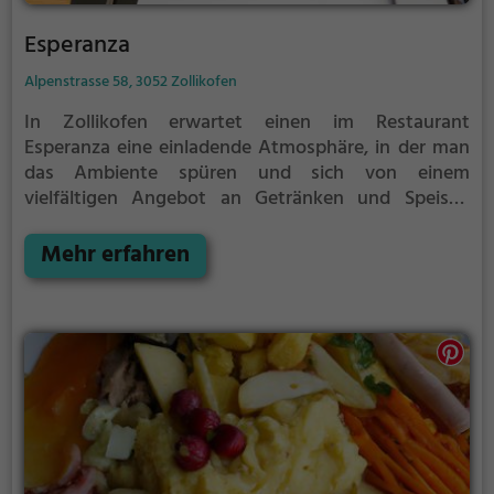
Esperanza
Alpenstrasse 58, 3052 Zollikofen
In Zollikofen erwartet einen im Restaurant
Esperanza eine einladende Atmosphäre, in der man
das Ambiente spüren und sich von einem
vielfältigen Angebot an Getränken und Speisen
verführen lassen kann. Ob Fleischliebhaber oder
Vegetarier, hier kommt jeder auf seine Kosten. Mit
Mehr erfahren
einer großen Auswahl an vegetarischen Gerichten
bietet das Esperanza für jeden Geschmack etwas
Besonderes. Tauche ein in die kulinarische Welt und
lass dich von den köstlichen Gerichten überraschen.
Genieße einen Abend voller Genuss und
Entspannung im Esperanza.