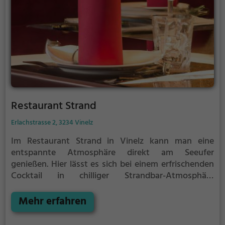
Restaurant Strand
Erlachstrasse 2, 3234 Vinelz
Im Restaurant Strand in Vinelz kann man eine
entspannte Atmosphäre direkt am Seeufer
genießen. Hier lässt es sich bei einem erfrischenden
Cocktail in chilliger Strandbar-Atmosphäre
wunderbar verweilen. Das vielfältige Angebot an
Getränken und Speisen lässt keine Wünsche offen –
Mehr erfahren
ob erfrischende Drinks oder leckere vegetarische
Gerichte, hier findet man garantiert etwas nach