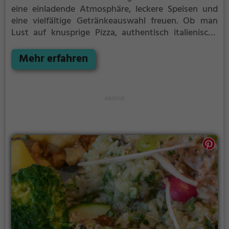
eine einladende Atmosphäre, leckere Speisen und
eine vielfältige Getränkeauswahl freuen. Ob man
Lust auf knusprige Pizza, authentisch italienische
Gerichte, gesunde Optionen oder vegetarische
Köstlichkeiten hat, hier wird man fündig. Tauche ein
Mehr erfahren
in die Welt des Genusses und erlebe einen
unvergesslichen Abend im Kreuz.