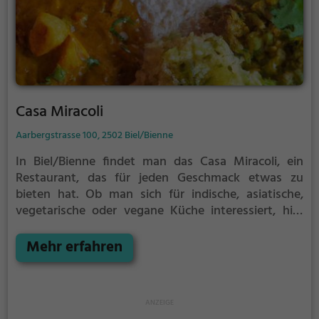
Casa Miracoli
Aarbergstrasse 100, 2502 Biel/Bienne
In Biel/Bienne findet man das Casa Miracoli, ein
Restaurant, das für jeden Geschmack etwas zu
bieten hat. Ob man sich für indische, asiatische,
vegetarische oder vegane Küche interessiert, hier
wird man fündig. Sogar Bio- und Halal-Gerichte
stehen zur Auswahl. Neben einer Vielzahl an
Mehr erfahren
gesunden Speisen gibt es auch leckere Kaffee- und
Kuchenspezialitäten sowie Frühstück. Abgerundet
wird das Angebot mit einer Auswahl an
erfrischenden Cocktails. Das Casa Miracoli überzeugt