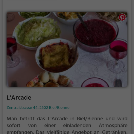
garantiert etwas Passendes. Die gut durchdachte
Speisekarte bietet für jeden Geschmack das Richtige
und lädt dazu ein, in gemütlicher Runde die
kulinarische Vielfalt Asiens zu erkunden.
L'Arcade
Zentralstrasse 44, 2502 Biel/Bienne
Man betritt das L'Arcade in Biel/Bienne und wird
sofort von einer einladenden Atmosphäre
empfangen. Das vielfältige Angebot an Getränken,