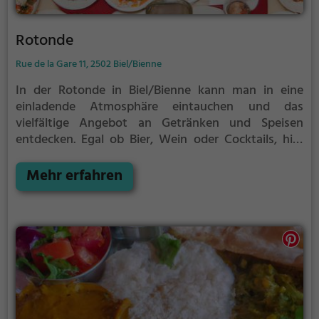
Rotonde
Rue de la Gare 11, 2502 Biel/Bienne
In der Rotonde in Biel/Bienne kann man in eine
einladende Atmosphäre eintauchen und das
vielfältige Angebot an Getränken und Speisen
entdecken. Egal ob Bier, Wein oder Cocktails, hier
findet man die passende Begleitung zu einem
gemütlichen Abend. Für diejenigen, die auf gesunde
Mehr erfahren
und vegetarische Gerichte Wert legen, gibt es auch
eine große Auswahl. Auch für Frühstück und Brunch
ist gesorgt, sodass man den Tag entspannt
beginnen kann. Die Rotonde bietet somit für jeden
Geschmack etwas und lädt zum Verweilen ein.