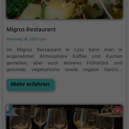
Migros Restaurant
Steinweg 28, 3250 Lyss
Im Migros Restaurant in Lyss kann man in
angenehmer Atmosphäre Kaffee und Kuchen
genießen, aber auch leckeres Frühstück und
gesunde, vegetarische sowie vegane Gerichte
ausprobieren. Das vielfältige Angebot lädt dazu ein,
neue kulinarische Genüsse zu entdecken. Zusätzlich
Mehr erfahren
kann man hier auch einen ausgiebigen Brunch
genießen. Tauche also ein in die gemütliche
Atmosphäre, spüre das einladende Ambiente und
probiere das abwechslungsreiche Speisen- und
Getränke-Angebot im Migros Restaurant.