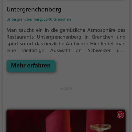
Untergrenchenberg
Untergrenchenberg, 2540 Grenchen
Man taucht ein in die gemütliche Atmosphäre des
Restaurants Untergrenchenberg in Grenchen und
spürt sofort das herzliche Ambiente. Hier findet man
eine vielfältige Auswahl an Schweizer und
regionalen Gerichten, sowie köstliche vegetarische
Optionen. Ob zum Frühstück oder zum Brunch, hier
Mehr erfahren
wird man mit leckeren Speisen verwöhnt. Lass sich
von der Vielfalt der Getränke und Speisen
überraschen und genieße einen genussvollen
Aufenthalt im Untergrenchenberg.