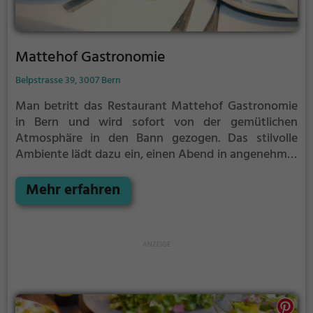
Mattehof Gastronomie
Belpstrasse 39, 3007 Bern
Man betritt das Restaurant Mattehof Gastronomie
in Bern und wird sofort von der gemütlichen
Atmosphäre in den Bann gezogen. Das stilvolle
Ambiente lädt dazu ein, einen Abend in angenehmer
Gesellschaft zu verbringen. Die vielfältige Auswahl
an Getränken und Speisen lässt keine Wünsche
Mehr erfahren
offen. Egal ob man Lust auf deftige Schweizer Küche
oder internationale Spezialitäten hat, hier kommt
jeder auf seine Kosten. Dabei legt das Restaurant
großen Wert auf frische Zutaten und qualitativ
hochwertige Gerichte. Die freundlichen Mitarbeiter
sorgen dafür, dass man sich rundum wohl fühlt und
einen unvergesslichen Aufenthalt genießen kann.