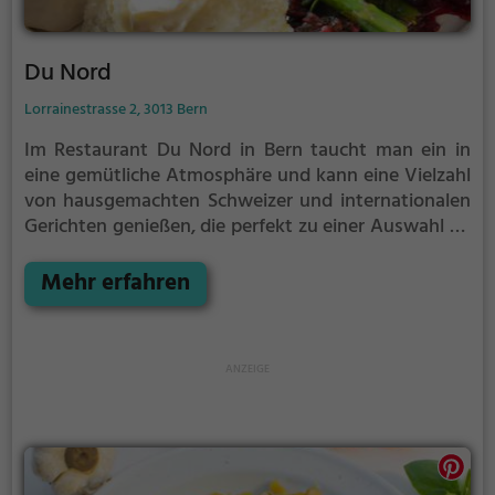
Du Nord
Lorrainestrasse 2, 3013 Bern
Im Restaurant Du Nord in Bern taucht man ein in
eine gemütliche Atmosphäre und kann eine Vielzahl
von hausgemachten Schweizer und internationalen
Gerichten genießen, die perfekt zu einer Auswahl an
Wein und Bier passen. Ob man auf der Suche nach
europäischen, kontinentalen oder gesunden
Mehr erfahren
vegetarischen Gerichten ist oder einfach nur ein
entspanntes Frühstück oder Brunch genießen
möchte, hier wird man sicherlich fündig. Dazu gibt es
eine breite Auswahl an erfrischenden Cocktails, die
den Abend perfekt abrunden. Das Du Nord lädt dazu
ein, die Vielfalt der Speisen und Getränke in einer
zwanglosen und einladenden Umgebung zu
entdecken.