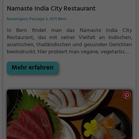
Namaste India City Restaurant
Neuengass-Passage 3, 3011 Bern
In Bern findet man das Namaste India City
Restaurant, das mit seiner Vielfalt an indischen,
asiatischen, thailändischen und gesunden Gerichten
beeindruckt. Hier probiert man vegane, vegetarische,
halal und biologische Speisen, die sowohl für den
Geschmackssinn als auch für die Gesundheit eine
Mehr erfahren
Freude sind. Dazu gibt es eine Auswahl an
erfrischenden Cocktails und einem leckeren
Frühstücksangebot. Die Atmosphäre lädt zum
Verweilen ein und das freundliche Personal sorgt für
einen angenehmen Aufenthalt. Tauche ein in die
gastronomische Vielfalt des Namaste India City
Restaurants und erlebe einen kulinarischen Genuss
der Extraklasse.