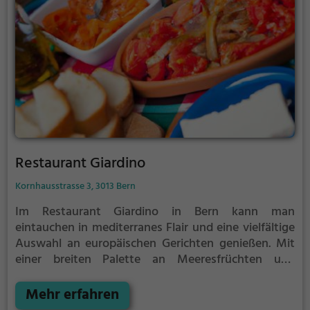
genießen.
Restaurant Giardino
Kornhausstrasse 3, 3013 Bern
Im Restaurant Giardino in Bern kann man
eintauchen in mediterranes Flair und eine vielfältige
Auswahl an europäischen Gerichten genießen. Mit
einer breiten Palette an Meeresfrüchten und
Fischgerichten bietet das Restaurant für jeden
Geschmack das Richtige. Auch für Cocktail-
Mehr erfahren
Liebhaber ist gesorgt, mit einer umfangreichen