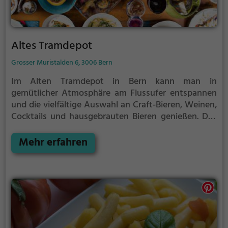
Altes Tramdepot
Grosser Muristalden 6, 3006 Bern
Im Alten Tramdepot in Bern kann man in
gemütlicher Atmosphäre am Flussufer entspannen
und die vielfältige Auswahl an Craft-Bieren, Weinen,
Cocktails und hausgebrauten Bieren genießen. Das
Lokal bietet zudem eine Terrasse, auf der man
gesunde, vegane und vegetarische Gerichte sowie
Mehr erfahren
leckere Burger und einfache Speisen probieren kann.
Abgerundet wird das kulinarische Erlebnis mit
hausgemachter Eiscreme. Ein Besuch im Alten
Tramdepot ist ein Muss für alle Genießer und bietet
die perfekte Kombination aus entspannter
Atmosphäre, abwechslungsreichem Angebot und
herrlicher Aussicht auf den Fluss.