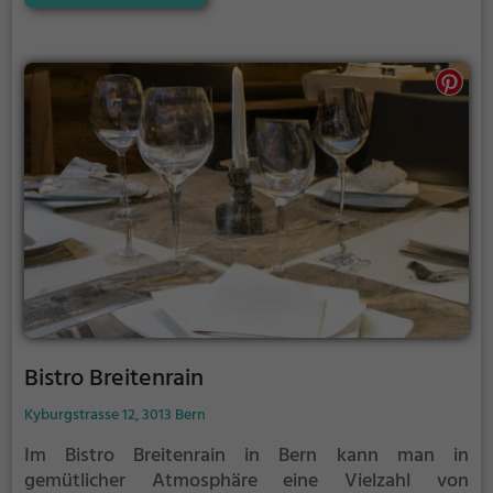
Gerichte ist gesorgt. Sogar zum Frühstück wird hier
aufgetischt. Tauche ein in die entspannte
Atmosphäre, spüre das mediterrane Ambiente und
erlebe einen Genuss der Sinne. Die Casa d'Italia ist
der perfekte Ort, um sich kulinarisch verwöhnen zu
lassen.
Bistro Breitenrain
Kyburgstrasse 12, 3013 Bern
Im Bistro Breitenrain in Bern kann man in
gemütlicher Atmosphäre eine Vielzahl von