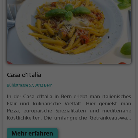
Casa d'Italia
Bühlstrasse 57, 3012 Bern
In der Casa d'Italia in Bern erlebt man italienisches
Flair und kulinarische Vielfalt. Hier genießt man
Pizza, europäische Spezialitäten und mediterrane
Köstlichkeiten. Die umfangreiche Getränkeauswahl
lässt keine Wünsche offen - ob Bier, Wein oder
Cocktails. Auch für gesunde und vegetarische
Mehr erfahren