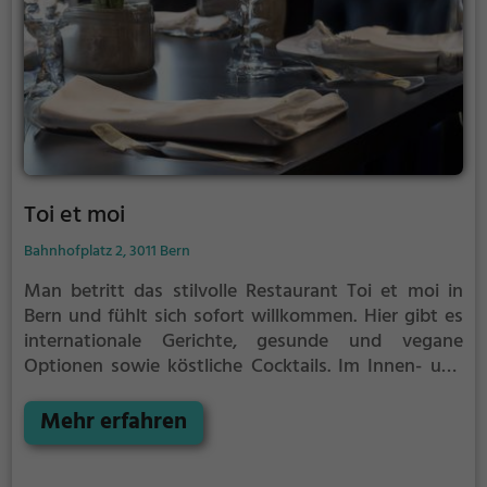
Toi et moi
Bahnhofplatz 2, 3011 Bern
Man betritt das stilvolle Restaurant Toi et moi in
Bern und fühlt sich sofort willkommen. Hier gibt es
internationale Gerichte, gesunde und vegane
Optionen sowie köstliche Cocktails. Im Innen- und
Außenbereich kann man eine vielfältige Auswahl an
Speisen und Getränken genießen. Egal ob man sich
Mehr erfahren
für ein ausgedehntes Frühstück oder einen
entspannten Brunch entscheidet, hier wird jeder