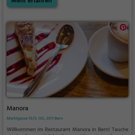
Mehr erfahren
ausgiebigen Frühstück oder einem gesunden
Mittagessen. Dean und david ist die perfekte Wahl
für alle, die Wert auf gesunde Küche legen und
gerne in entspannter Atmosphäre speisen. Ein Ort,
an dem man sich rundum wohlfühlt und genussvoll
gesund schlemmen kann.
Manora
Marktgasse 10/5. OG, 3011 Bern
Willkommen im Restaurant Manora in Bern! Tauche