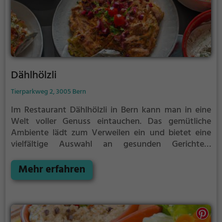
Dählhölzli
Tierparkweg 2, 3005 Bern
Im Restaurant Dählhölzli in Bern kann man in eine
Welt voller Genuss eintauchen. Das gemütliche
Ambiente lädt zum Verweilen ein und bietet eine
vielfältige Auswahl an gesunden Gerichten,
Frühstück und Brunch. Hier kann man sich
kulinarisch verwöhnen lassen und die entspannte
Mehr erfahren
Atmosphäre genießen. Ob alleine, zu zweit oder in
größerer Runde, das Dählhölzli bietet für jeden
Anlass das passende Angebot.