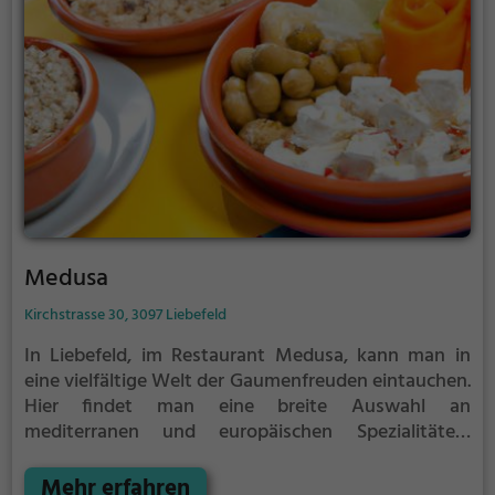
Medusa
Kirchstrasse 30, 3097 Liebefeld
In Liebefeld, im Restaurant Medusa, kann man in
eine vielfältige Welt der Gaumenfreuden eintauchen.
Hier findet man eine breite Auswahl an
mediterranen und europäischen Spezialitäten,
Meeresfrüchten, Fisch und gegrillten Leckerbissen.
Auch Burger und Pizza, italienische Köstlichkeiten
Mehr erfahren