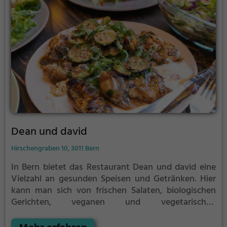
Ob für ein romantisches Dinner zu zweit oder einen
geselligen Abend mit Freunden, im Mattehof
Gastronomie wird man stets bestens versorgt.
Dean und david
Hirschengraben 10, 3011 Bern
In Bern bietet das Restaurant Dean und david eine
Vielzahl an gesunden Speisen und Getränken. Hier
kann man sich von frischen Salaten, biologischen
Gerichten, veganen und vegetarischen
Köstlichkeiten verwöhnen lassen. Das gemütliche
Ambiente lädt zum Verweilen ein, sei es beim