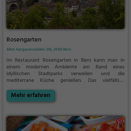
Rosengarten
Alter Aargauerstalden 31b, 3006 Bern
Im Restaurant Rosengarten in Bern kann man in
einem modernen Ambiente am Rand eines
idyllischen Stadtparks verweilen und die
mediterrane Küche genießen. Das vielfältige
Angebot umfasst Schweizerisches, Regionalküche,
Biogerichte, Cocktails, gesunde, vegane und
Mehr erfahren
vegetarische Speisen sowie ein reichhaltiges
Frühstück. Die Terrasse lädt zu entspannten
Stunden im Freien ein und das Weinangebot rundet
das kulinarische Erlebnis ab. Hier kann man sich
verzaubern lassen und das Leben in vollen Zügen