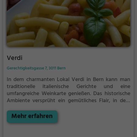
Verdi
Gerechtigkeitsgasse 7, 3011 Bern
In dem charmanten Lokal Verdi in Bern kann man
traditionelle italienische Gerichte und eine
umfangreiche Weinkarte genießen. Das historische
Ambiente versprüht ein gemütliches Flair, in dem
man in die Welt mediterraner Spezialitäten
eintauchen kann. Von klassischer Pizza bis zu
Mehr erfahren
köstlichen Biogerichten – hier findet man eine
vielfältige Auswahl, die auch vegetarische und
vegane Gerichte umfasst. Dazu kann man aus einer