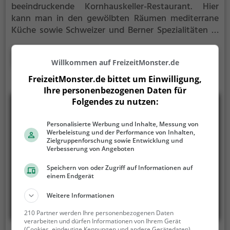
beeindruckende Kornhauskeller-Restaurant. Hier
kann man in den gewölbten Räumen mediterrane
Küche sowie Schweizer und Berner Spezialitäten in
einem zwanglosen Ambiente genießen. Egal ob man
Lust auf Schweizerisch, Regionalküche,
Mehr erfahren
Willkommen auf FreizeitMonster.de
Meeresfrüchte, Fisch, Biogerichte, gesunde, vegane
oder vegetarische Gerichte hat - hier wird jeder
FreizeitMonster.de bittet um Einwilligung,
fündig. Zudem bietet das Restaurant eine große
Ihre personenbezogenen Daten für
Auswahl an Bier, Wein und Cocktails an. Ob für ein
Folgendes zu nutzen:
gemütliches Frühstück oder einen ausgiebigen
Brunch, im Kornhauskeller ist man immer gut
Personalisierte Werbung und Inhalte, Messung von
Werbeleistung und der Performance von Inhalten,
aufgehoben. Tauche ein in die Atmosphäre, spüre
Zielgruppenforschung sowie Entwicklung und
das Ambiente und probiere das vielfältige Angebot
Verbesserung von Angeboten
an Getränken und Speisen.
Speichern von oder Zugriff auf Informationen auf
einem Endgerät
Weitere Informationen
210 Partner werden Ihre personenbezogenen Daten
verarbeiten und dürfen Informationen von Ihrem Gerät
(Cookies, eindeutige Kennungen und andere Gerätedaten)