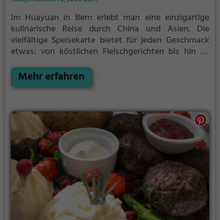
Im Huayuan in Bern erlebt man eine einzigartige
kulinarische Reise durch China und Asien. Die
vielfältige Speisekarte bietet für jeden Geschmack
etwas: von köstlichen Fleischgerichten bis hin zu
gesunden vegetarischen Optionen. Dazu kann man
sich mit erfrischenden Cocktails verwöhnen lassen.
Mehr erfahren
Das stilvolle Ambiente lädt zum Verweilen ein und
lässt einen den Alltag vergessen. Hier kann man
fernab von Hektik und Stress leckere und gesunde
Gerichte genießen. Ein Muss für alle Liebhaber
asiatischer Küche und für diejenigen, die es werden
wollen.