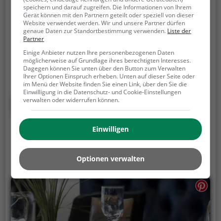
Starbucks
speichern und darauf zugreifen. Die Informationen von Ihrem
Gerät können mit den Partnern geteilt oder speziell von dieser
Website verwendet werden. Wir und unsere Partner dürfen
Waaghausgasse 18, 3011 Bern
genaue Daten zur Standortbestimmung verwenden.
Liste der
Partner
Im Starbucks in Bern kann man in die einladende
Einige Anbieter nutzen Ihre personenbezogenen Daten
Atmosphäre eines beliebten Kaffeehauses
möglicherweise auf Grundlage ihres berechtigten Interesses.
eintauchen, das für seine besonderen Röstungen
Dagegen können Sie unten über den Button zum Verwalten
und leichten Snacks bekannt ist. Hier kann man
Ihrer Optionen Einspruch erheben. Unten auf dieser Seite oder
im Menü der Website finden Sie einen Link, über den Sie die
Kaffee und Kuchen genießen, sich an einem
Einwilligung in die Datenschutz- und Cookie-Einstellungen
gesunden Frühstück erfreuen oder vegetarische
verwalten oder widerrufen können.
Mehr erfahren
Gerichte probieren. Mit WLAN ausgestattet, ist das
Café der perfekte Ort für ein entspanntes Treffen
Einwilligen
mit Freunden oder zum Arbeiten in angenehmer
Umgebung. Und auch der Brunch ist hier ein echtes
Highlight. Tauche ein in die Welt von Starbucks und
Optionen verwalten
erlebe Genussmomente inmitten von Bern's
lebendiger Innenstadt.