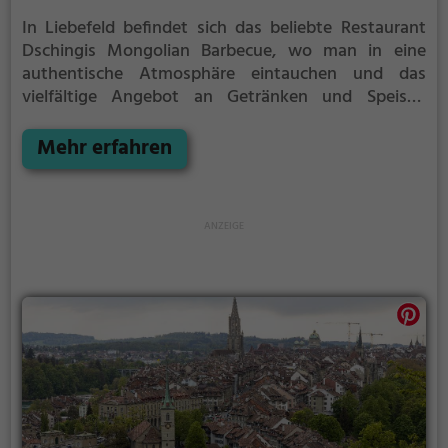
In Liebefeld befindet sich das beliebte Restaurant
Dschingis Mongolian Barbecue, wo man in eine
authentische Atmosphäre eintauchen und das
vielfältige Angebot an Getränken und Speisen
genießen kann. Hier kann man klassisches
mongolisches Essen und Grillgerichte probieren,
Mehr erfahren
sowie eine Auswahl an leckeren asiatischen und
vegetarischen Gerichten entdecken. Ein besonderes
Highlight ist der Brunch, bei dem man sich selbst
ausgewählte Zutaten zubereiten lassen kann.
Tauche ein in die Welt der mongolischen Küche und
erlebe einen köstlichen Abend im Dschingis
Mongolian Barbecue.