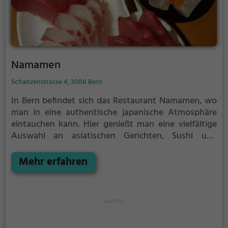
Namamen
Schanzenstrasse 4, 3008 Bern
In Bern befindet sich das Restaurant Namamen, wo
man in eine authentische japanische Atmosphäre
eintauchen kann. Hier genießt man eine vielfältige
Auswahl an asiatischen Gerichten, Sushi und
gesunden Speisen. Ob vegetarisch oder vegan, hier
wird man kulinarisch verwöhnt. Die gemütliche
Mehr erfahren
Atmosphäre lädt dazu ein, sich zu entspannen und
die vielfältige Getränkeauswahl zu genießen. Wer
auf der Suche nach einem kulinarischen Erlebnis der
besonderen Art ist, sollte definitiv einen Besuch im
Namamen einplanen.