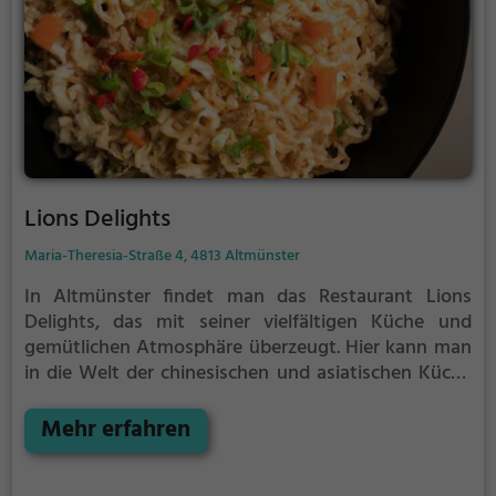
Lions Delights
Maria-Theresia-Straße 4, 4813 Altmünster
In Altmünster findet man das Restaurant Lions
Delights, das mit seiner vielfältigen Küche und
gemütlichen Atmosphäre überzeugt. Hier kann man
in die Welt der chinesischen und asiatischen Küche
eintauchen und sich von gesunden, vegetarischen
und veganen Gerichten verwöhnen lassen. Das
Mehr erfahren
Restaurant bietet eine breite Auswahl an Speisen,
die nicht nur köstlich sind, sondern auch für jeden