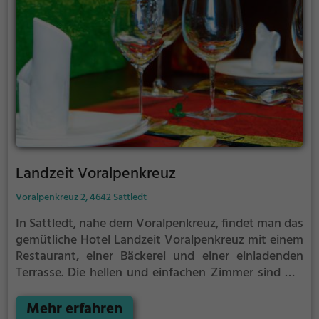
Landzeit Voralpenkreuz
Voralpenkreuz 2, 4642 Sattledt
In Sattledt, nahe dem Voralpenkreuz, findet man das
gemütliche Hotel Landzeit Voralpenkreuz mit einem
Restaurant, einer Bäckerei und einer einladenden
Terrasse. Die hellen und einfachen Zimmer sind mit
Holzmöbeln, eigenem Bad, Fernseher und
kostenlosem WLAN ausgestattet. Kinder unter 12
Mehr erfahren