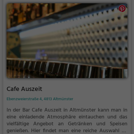
Geschmack und Ernährungsstil das Passende
bereithalten. Die entspannte Atmosphäre lädt dazu
ein, sich Zeit zu nehmen, das Ambiente zu genießen
und die Vielfalt an Getränken und Speisen zu
entdecken. Lions Delights ist der perfekte Ort für
Genießer und Liebhaber der asiatischen Küche.
Tauche ein in eine Welt voller kulinarischer
Höhepunkte und lass dich von den köstlichen
Gerichten verzaubern.
Cafe Auszeit
Ebenzweierstraße 4, 4813 Altmünster
In der Bar Cafe Auszeit in Altmünster kann man in
eine einladende Atmosphäre eintauchen und das
vielfältige Angebot an Getränken und Speisen
genießen. Hier findet man eine reiche Auswahl an