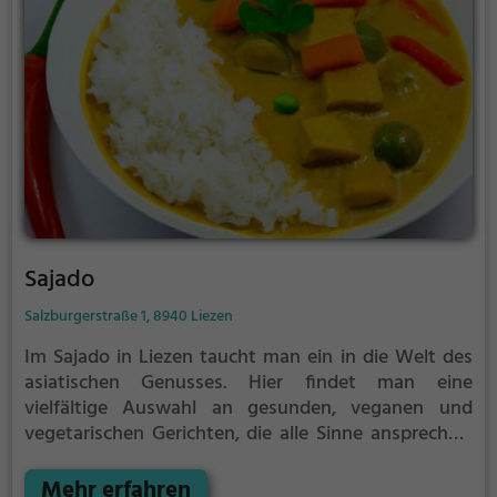
aufgehoben fühlen kann.
Sajado
Salzburgerstraße 1, 8940 Liezen
Im Sajado in Liezen taucht man ein in die Welt des
asiatischen Genusses. Hier findet man eine
vielfältige Auswahl an gesunden, veganen und
vegetarischen Gerichten, die alle Sinne ansprechen.
Das gemütliche Ambiente lädt dazu ein, sich bei
einem leckeren Getränk und köstlichen Speisen voll
Mehr erfahren