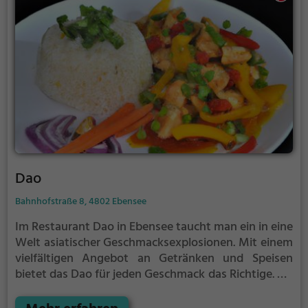
Dao
Bahnhofstraße 8, 4802 Ebensee
Im Restaurant Dao in Ebensee taucht man ein in eine
Welt asiatischer Geschmacksexplosionen. Mit einem
vielfältigen Angebot an Getränken und Speisen
bietet das Dao für jeden Geschmack das Richtige. Ob
vegetarisch, vegan oder klassisch asiatisch - hier
wird jeder fündig. Die entspannte Atmosphäre, das