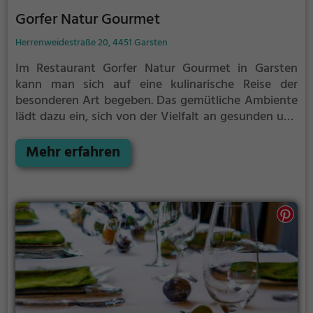
Gorfer Natur Gourmet
Herrenweidestraße 20, 4451 Garsten
Im Restaurant Gorfer Natur Gourmet in Garsten
kann man sich auf eine kulinarische Reise der
besonderen Art begeben. Das gemütliche Ambiente
lädt dazu ein, sich von der Vielfalt an gesunden und
biologischen Gerichten verführen zu lassen. Ob
vegan, vegetarisch oder einfach nur gesund - hier
Mehr erfahren
findet man eine große Auswahl an köstlichen
Speisen, die mit frischen Zutaten zubereitet werden.
Die Speisekarte bietet eine breite Palette an
Genüssen, die nicht nur den Gaumen, sondern auch
das Gewissen erfreuen. Tauche ein in die Welt des
Genusses und lass dich von den vielfältigen
Geschmackskreationen überraschen. Im Gorfer
Natur Gourmet wird Nachhaltigkeit und Gesundheit
großgeschrieben, und das schmeckt man bei jedem
Bissen.