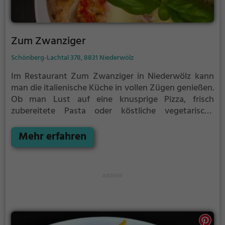
Zum Zwanziger
Schönberg-Lachtal 378, 8831 Niederwölz
Im Restaurant Zum Zwanziger in Niederwölz kann
man die italienische Küche in vollen Zügen genießen.
Ob man Lust auf eine knusprige Pizza, frisch
zubereitete Pasta oder köstliche vegetarische
Gerichte hat - hier wird man garantiert fündig. Das
gemütliche Ambiente lädt dazu ein, sich mit
Mehr erfahren
Freunden oder der Familie zu treffen und in
angenehmer Atmosphäre zu speisen. Auch für den
kleinen Hunger am Morgen ist gesorgt, denn das
Restaurant bietet auch ein reichhaltiges
Frühstücksangebot.