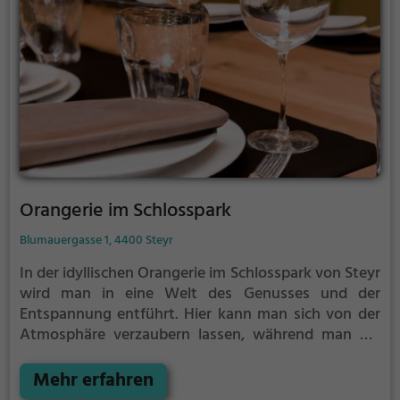
Orangerie im Schlosspark
Blumauergasse 1, 4400 Steyr
In der idyllischen Orangerie im Schlosspark von Steyr
wird man in eine Welt des Genusses und der
Entspannung entführt. Hier kann man sich von der
Atmosphäre verzaubern lassen, während man die
vielfältige Auswahl an Biogerichten, gesunden
Speisen, veganen und vegetarischen Gerichten
Mehr erfahren
genießt. Auch für Cocktail-Liebhaber ist gesorgt,