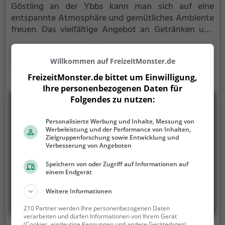
Göstling an der Ybbs kann man sich auf eine
entspannte Atmosphäre und gemütliches Ambiente
freuen. Das vielfältige Angebot an Getränken und
Speisen lädt dazu ein, sich verwöhnen zu lassen und
den Gaumen zu verwöhnen. Ob Fleischliebhaber
Mehr erfahren
Willkommen auf FreizeitMonster.de
oder Vegetarier, hier kommt jeder auf seine Kosten.
Die vegetarischen Gerichte sind besonders
FreizeitMonster.de bittet um Einwilligung,
empfehlenswert und sorgen für kulinarische
Ihre personenbezogenen Daten für
Höhepunkte. Ein Besuch in der Jausenstation
Folgendes zu nutzen:
Herrenhaus verspricht genussvolle Stunden in
malerischer Umgebung.
Personalisierte Werbung und Inhalte, Messung von
Werbeleistung und der Performance von Inhalten,
Zielgruppenforschung sowie Entwicklung und
Verbesserung von Angeboten
Speichern von oder Zugriff auf Informationen auf
einem Endgerät
Weitere Informationen
210 Partner werden Ihre personenbezogenen Daten
verarbeiten und dürfen Informationen von Ihrem Gerät
(Cookies, eindeutige Kennungen und andere Gerätedaten)