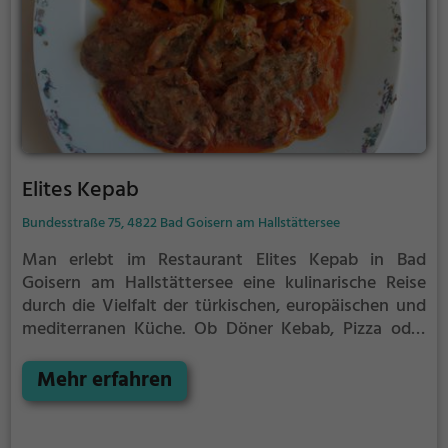
stilvollem Ambiente.
Elites Kepab
Bundesstraße 75, 4822 Bad Goisern am Hallstättersee
Man erlebt im Restaurant Elites Kepab in Bad
Goisern am Hallstättersee eine kulinarische Reise
durch die Vielfalt der türkischen, europäischen und
mediterranen Küche. Ob Döner Kebab, Pizza oder
klassisch italienische Gerichte - hier ist für jeden
Gaumen etwas dabei. In gemütlichem Ambiente
Mehr erfahren
kann man sich von den exotischen Aromen und
traditionellen Speisen verführen lassen. Dazu gibt es
eine Auswahl erfrischender Getränke und