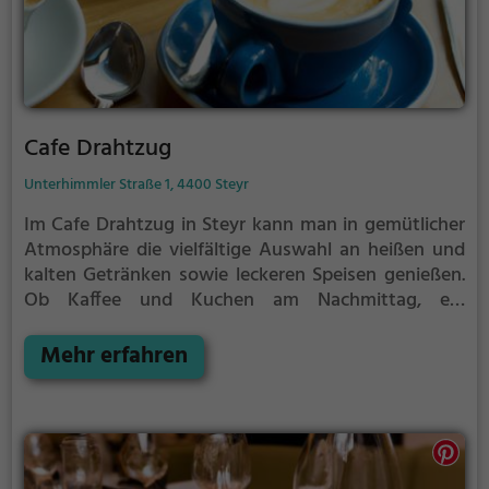
Cafe Drahtzug
Unterhimmler Straße 1, 4400 Steyr
Im Cafe Drahtzug in Steyr kann man in gemütlicher
Atmosphäre die vielfältige Auswahl an heißen und
kalten Getränken sowie leckeren Speisen genießen.
Ob Kaffee und Kuchen am Nachmittag, ein
ausgiebiges Frühstück am Morgen oder ein
ausgedehnter Brunch am Wochenende - hier wird
Mehr erfahren
man kulinarisch verwöhnt. Auch Liebhaber von
Cocktails kommen auf ihre Kosten. Gesunde, vegane
und vegetarische Gerichte runden das Angebot ab.
Tauche ein in die entspannte Stimmung und lass
dich von der Vielfalt des Cafe Drahtzug verzaubern.