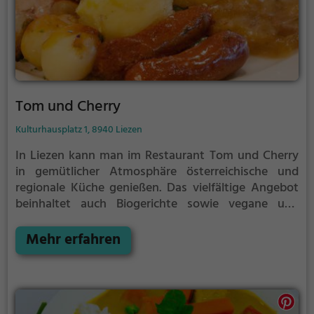
Tom und Cherry
Kulturhausplatz 1, 8940 Liezen
In Liezen kann man im Restaurant Tom und Cherry
in gemütlicher Atmosphäre österreichische und
regionale Küche genießen. Das vielfältige Angebot
beinhaltet auch Biogerichte sowie vegane und
vegetarische Speisen. Hier kann man in entspannter
Umgebung neue kulinarische Entdeckungen machen
Mehr erfahren
und sich verwöhnen lassen. Die Speisekarte bietet
für jeden Geschmack etwas, und auch die
Getränkeauswahl lässt keine Wünsche offen. Ein Ort,
an dem man sich kulinarisch verwöhnen und gut