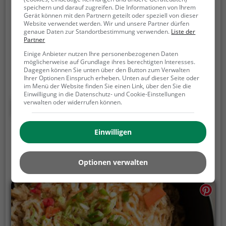
Pizzeria Valentino
speichern und darauf zugreifen. Die Informationen von Ihrem
Gerät können mit den Partnern geteilt oder speziell von dieser
Website verwendet werden. Wir und unsere Partner dürfen
Fischerweg 17, 4813 Altmünster
genaue Daten zur Standortbestimmung verwenden.
Liste der
Partner
In Altmünster bietet die Pizzeria Valentino eine
Einige Anbieter nutzen Ihre personenbezogenen Daten
Vielfalt an italienischen, europäischen und
möglicherweise auf Grundlage ihres berechtigten Interesses.
mediterranen Speisen sowie eine Auswahl an
Dagegen können Sie unten über den Button zum Verwalten
leckeren Biogerichten. Hier kann man sich von der
Ihrer Optionen Einspruch erheben. Unten auf dieser Seite oder
im Menü der Website finden Sie einen Link, über den Sie die
gemütlichen Atmosphäre verzaubern lassen und die
Einwilligung in die Datenschutz- und Cookie-Einstellungen
köstliche Pizza oder vegetarische Gerichte genießen.
verwalten oder widerrufen können.
Mehr erfahren
Egal ob man sich für ein traditionelles italienisches
Gericht oder eine moderne Kreation entscheidet,
Einwilligen
hier kommt jeder auf seine Kosten. Das Restaurant
lädt dazu ein, die Vielfalt der Speisen und Getränke
in angenehmer Gesellschaft zu erleben und den Tag
Optionen verwalten
in entspannter Atmosphäre ausklingen zu lassen.