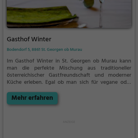
Gasthof Winter
Bodendorf 5, 8861 St. Georgen ob Murau
Im Gasthof Winter in St. Georgen ob Murau kann
man die perfekte Mischung aus traditioneller
österreichischer Gastfreundschaft und moderner
Küche erleben. Egal ob man sich für vegane oder
vegetarische Gerichte interessiert oder lieber deftige
Fleischgerichte probieren möchte, hier kommt jeder
Mehr erfahren
auf seine Kosten. Das gemütliche Ambiente lädt
zum Verweilen ein und die vielfältige Auswahl an
Getränken rundet das kulinarische Erlebnis ab. Ein
absolutes Muss für alle Feinschmecker und
Genießer!