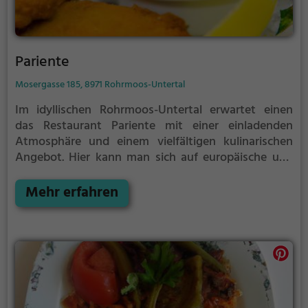
Pariente
Mosergasse 185, 8971 Rohrmoos-Untertal
Im idyllischen Rohrmoos-Untertal erwartet einen
das Restaurant Pariente mit einer einladenden
Atmosphäre und einem vielfältigen kulinarischen
Angebot. Hier kann man sich auf europäische und
kontinentale Spezialitäten freuen, die mit viel Liebe
zum Detail zubereitet werden. Darüber hinaus bietet
Mehr erfahren
die Bar eine breite Auswahl an erfrischenden
Cocktails und anderen Getränken. Für Gäste mit
speziellen Ernährungsbedürfnissen stehen zudem
vegane und vegetarische Gerichte auf der Karte. Ob
zum gemütlichen Abendessen zu zweit oder für
gesellige Abende mit Freunden - im Restaurant
Pariente erlebt man genussvolle Stunden in