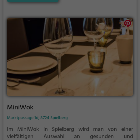
Jahren übernachten kostenlos im Zimmer eines
Erwachsenen. Doch das Highlight ist das vielfältige
kulinarische Angebot: Hier gibt es nicht nur leckere
Biogerichte, sondern auch vegane und vegetarische
Speisen. Ob für das Frühstück oder den Brunch, im
Landzeit Voralpenkreuz findet jeder Gast das
passende Gericht. Die entspannte Atmosphäre und
das freundliche Personal machen den Besuch zu
einem Genuss. Die gemütliche Terrasse lädt zum
Verweilen ein und verspricht entspannte Stunden
inmitten der idyllischen Umgebung.
MiniWok
Marktpassage 1d, 8724 Spielberg
Im MiniWok in Spielberg wird man von einer
vielfältigen Auswahl an gesunden und