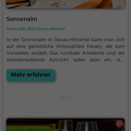
Sonnenalm
Gosau 624, 4825 Gosau-Hintertal
In der Sonnenalm in Gosau-Hintertal kann man sich
auf eine gemütliche Atmosphäre freuen, die zum
Verweilen einlädt. Das rustikale Ambiente und die
atemberaubende Aussicht laden dazu ein, das
vielfältige Angebot an Getränken und Speisen zu
genießen. Ob herzhafte vegetarische Gerichte oder
Mehr erfahren
ein reichhaltiges Frühstück, hier ist für jeden
Geschmack etwas dabei. Tauche ein in die
kulinarische Welt der Sonnenalm und lasse dich von
der Vielfalt und Qualität der Speisen und Getränke
überzeugen. Ein Besuch in der Sonnenalm ist ein
Erlebnis für alle Sinne und sorgt für unvergessliche
Genussmomente inmitten der malerischen
Naturkulisse von Gosau-Hintertal.