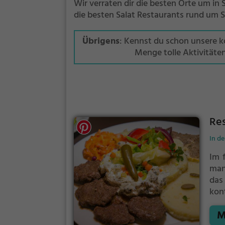
Wir verraten dir die besten Orte um in
die besten Salat Restaurants rund um 
Übrigens
: Kennst du schon unsere 
Menge tolle Aktivitäte
Re
In de
Im 
man
das
kon
ode
M
auf