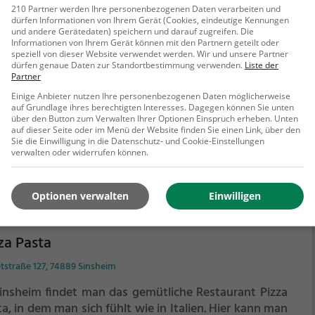
 erfrischenden Cocktails. Ein Besuch in diesem
210 Partner werden Ihre personenbezogenen Daten verarbeiten und
staurant verspricht ein unvergessliches
dürfen Informationen von Ihrem Gerät (Cookies, eindeutige Kennungen
opolis
chmackserlebnis in authentischem indischen Flair.
und andere Gerätedaten) speichern und darauf zugreifen. Die
Informationen von Ihrem Gerät können mit den Partnern geteilt oder
alzstraße 76, 74889 Sinsheim
speziell von dieser Website verwendet werden. Wir und unsere Partner
dürfen genaue Daten zur Standortbestimmung verwenden.
Liste der
Sinsheim findet man das einladende Restaurant
Partner
opolis, das mit seinem griechischen Flair und einer
Einige Anbieter nutzen Ihre personenbezogenen Daten möglicherweise
lfältigen Speisekarte begeistert. Hier kann man sich
auf Grundlage ihres berechtigten Interesses. Dagegen können Sie unten
über den Button zum Verwalten Ihrer Optionen Einspruch erheben. Unten
 köstlichem Gyros, traditionellen griechischen
auf dieser Seite oder im Menü der Website finden Sie einen Link, über den
zialitäten und gesunden Gerichten verwöhnen lassen.
Sie die Einwilligung in die Datenschutz- und Cookie-Einstellungen
verwalten oder widerrufen können.
ehr erfahren
 Atmosphäre ist einladend und das Ambiente lädt
 Verweilen ein. Bei einer umfangreichen Auswahl an
ränken findet hier jeder Gast sein Lieblingsgetränk,
Optionen verwalten
Einwilligen
den kulinarischen Genuss abzurunden. Tauche ein in
 Welt der griechischen Küche und erlebe einen
ergesslichen Abend im Akropolis.
za Pasta
tstraße 127, 74889 Sinsheim
Sinsheim findet man das gemütliche Restaurant Pizza
a, in dem man sich fühlt wie in Italien. Hier kann man