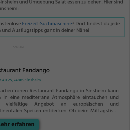
 Sinsheim und Umgebung Salat essen zu gehen. Hier sind
Sinsheim:
kostenlose
Freizeit-Suchmaschine
? Dort findest du jede
n und Ausflugstipps ganz in deiner Nähe!
staurant Fandango
r Au 25, 74889 Sinsheim
farbenfrohen Restaurant Fandango in Sinsheim kann
 in eine mediterrane Atmosphäre eintauchen und
 vielfältige Angebot an europäischen und
tinentalen Speisen entdecken. Ob beim Mittagstisch
r bei Kerzenlicht auf der Terrasse, hier kommt jeder
ehr erfahren
 seine kulinarischen Kosten. Die gesunden Gerichte