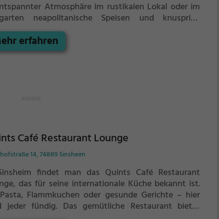
entspannter Atmosphäre im rustikalen Lokal oder im
rgarten neapolitanische Speisen und knusprige
zofenpizza genießen. Das vielfältige Angebot umfasst
ehr erfahren
lienische, europäische und gesunde vegetarische
ichte. Tauche ein in die mediterrane Welt und spüre
 authentische Ambiente. Ob mit Familie oder
unden, hier kommt jeder auf seine Kosten. Lass dich
 den köstlichen Gerichten und erfrischenden
ränken verwöhnen und genieße eine Auszeit vom
tag. Im Pizza Pasta kann man das Dolce Vita in vollen
en erleben.
nts Café Restaurant Lounge
hofstraße 14, 74889 Sinsheim
Sinsheim findet man das Quints Café Restaurant
nge, das für seine internationale Küche bekannt ist.
Pasta, Flammkuchen oder gesunde Gerichte – hier
d jeder fündig. Das gemütliche Restaurant bietet
erdem eine große Auswahl an Kaffee, Kuchen,