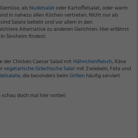
m Gemüse, als
Nudelsalat
oder Kartoffelsalat, oder warm
g und in nahezu allen Küchen vertreten. Nicht nur als
sind Salate beliebt und vor allem in den
eichtere Alternative zu anderen Gerichten. Hier erfährst
in Sinsheim findest.
ie der Chicken Caesar Salad mit
Hähnchenfleisch
, Käse
er
vegetarische
Griechische Salat
mit Zwiebeln, Feta und
elsalate
, die besonders beim
Grillen
häufig serviert
 schau doch mal hier vorbei: