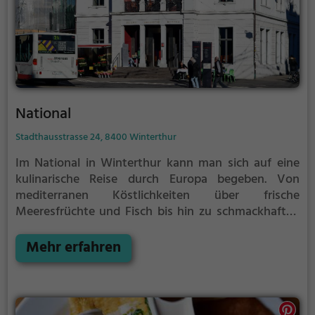
National
Stadthausstrasse 24, 8400 Winterthur
Im National in Winterthur kann man sich auf eine
kulinarische Reise durch Europa begeben. Von
mediterranen Köstlichkeiten über frische
Meeresfrüchte und Fisch bis hin zu schmackhaften
Schweizer Spezialitäten und regionalen Biogerichten,
hier findet man alles. Dazu passend gibt es eine
Mehr erfahren
vielfältige Getränkeauswahl – von erlesenen Weinen
über erfrischende Cocktails bis hin zu erstklassigem
Bier. Auch für den kleinen Hunger zwischendurch ist
gesorgt, denn das National bietet auch eine breite