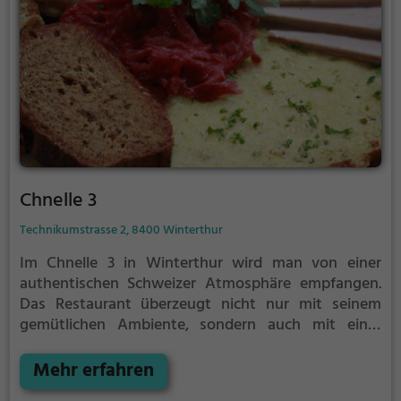
Chnelle 3
Technikumstrasse 2, 8400 Winterthur
Im Chnelle 3 in Winterthur wird man von einer
authentischen Schweizer Atmosphäre empfangen.
Das Restaurant überzeugt nicht nur mit seinem
gemütlichen Ambiente, sondern auch mit einer
vielfältigen Auswahl an regionalen Speisen und
Getränken. Hier lässt es sich wunderbar in die
Mehr erfahren
Traditionen der Schweizer Küche eintauchen und die