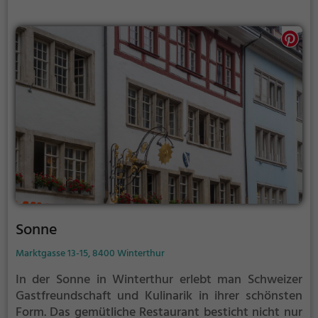
Vielfalt der Regionalküche entdecken. Egal ob man
typische Schweizer Gerichte oder kulinarische
Innovationen probieren möchte, hier wird man
garantiert fündig. Ein Besuch im Chnelle 3 verspricht
kulinarische Genüsse und ein echtes Schweizer
Gastronomieerlebnis.
Sonne
Marktgasse 13-15, 8400 Winterthur
In der Sonne in Winterthur erlebt man Schweizer
Gastfreundschaft und Kulinarik in ihrer schönsten
Form. Das gemütliche Restaurant besticht nicht nur