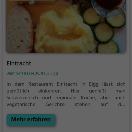
Eintracht
Bahnhofstrasse 36, 8353 Elgg
In dem Restaurant Eintracht in Elgg lässt sich
gemütlich einkehren. Hier genießt man
Schweizerisch und regionale Küche, aber auch
vegetarische Gerichte stehen auf der
abwechslungsreichen Speisekarte. Ob zum
Frühstück oder für ein Abendessen, hier findet man
Mehr erfahren
für jeden Geschmack das passende Angebot. Die
einladende Atmosphäre lädt dazu ein, sich eine