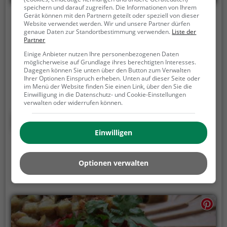
speichern und darauf zugreifen. Die Informationen von Ihrem
Gerät können mit den Partnern geteilt oder speziell von dieser
Hirschen
Website verwendet werden. Wir und unsere Partner dürfen
genaue Daten zur Standortbestimmung verwenden.
Liste der
Dorfstrasse 13, 8314 Kyburg
Partner
Einige Anbieter nutzen Ihre personenbezogenen Daten
Im Herzen von Kyburg befindet sich das charmante
möglicherweise auf Grundlage ihres berechtigten Interesses.
Restaurant Hirschen, wo man in gemütlicher
Dagegen können Sie unten über den Button zum Verwalten
Ihrer Optionen Einspruch erheben. Unten auf dieser Seite oder
Atmosphäre und rustikalem Ambiente ein
im Menü der Website finden Sie einen Link, über den Sie die
vielfältiges Angebot an Schweizerisch und
Einwilligung in die Datenschutz- und Cookie-Einstellungen
verwalten oder widerrufen können.
Regionalküche genießen kann. Die Küche punktet
mit frischen Biogerichten und leckeren
Mehr erfahren
vegetarischen Spezialitäten. Nach dem Essen lädt die
Einwilligen
Bar zum Verweilen ein und verwöhnt die Gäste mit
erfrischenden Cocktails. Hier wird Genuss
großgeschrieben! Wer sich kulinarisch verwöhnen
Optionen verwalten
lassen möchte, ist im Restaurant Hirschen genau
richtig.