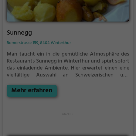
Sunnegg
Römerstrasse 159, 8404 Winterthur
Man taucht ein in die gemütliche Atmosphäre des
Restaurants Sunnegg in Winterthur und spürt sofort
das einladende Ambiente. Hier erwartet einen eine
vielfältige Auswahl an Schweizerischen und
regionalen Gerichten, die mit frischen Zutaten
zubereitet werden. Ob traditionelle Schweizer
Mehr erfahren
Spezialitäten oder kreative Variationen - für jeden
Geschmack ist etwas dabei. Dazu kann man aus
einer breiten Palette an Getränken wählen und den
Abend in geselliger Runde genießen. Das freundliche
Personal sorgt für einen rundum gelungenen
Besuch. Wer die Vielfalt der Schweizer Küche erleben