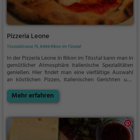
Pizzeria Leone
Tösstalstrasse 75, 8486 Rikon im Tösstal
In der Pizzeria Leone in Rikon im Tösstal kann man in
gemütlicher Atmosphäre italienische Spezialitäten
genießen. Hier findet man eine vielfältige Auswahl
an köstlichen Pizzen, italienischen Gerichten und
Schweizer Spezialitäten. Dazu werden passende
Weine und Biere angeboten, die das
Mehr erfahren
Geschmackserlebnis abrunden. Die Pizzeria besticht
durch ihr rustikales Ambiente und lädt zum
Verweilen ein. Hier kann man die regionale Küche
genießen und sich kulinarisch verwöhnen lassen. Ein
Besuch im Leone ist ein Muss für alle Liebhaber der
italienischen Küche und gemütlicher Gastlichkeit.