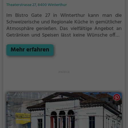
Theaterstrasse 27, 8400 Winterthur
Im Bistro Gate 27 in Winterthur kann man die
Schweizerische und Regionale Küche in gemütlicher
Atmosphäre genießen. Das vielfältige Angebot an
Getränken und Speisen lässt keine Wünsche offen.
Ob Fleischliebhaber oder Vegetarier, hier findet jeder
etwas nach seinem Geschmack. Tauche ein in die
Mehr erfahren
entspannte Atmosphäre und lasse dich von den
kreativen Gerichten verwöhnen. Ein Besuch im Bistro
Gate 27 ist ein kulinarisches Erlebnis, das man sich
nicht entgehen lassen sollte.