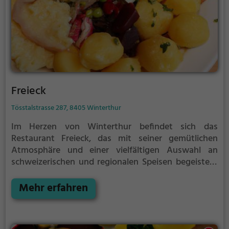
Freieck
Tösstalstrasse 287, 8405 Winterthur
Im Herzen von Winterthur befindet sich das
Restaurant Freieck, das mit seiner gemütlichen
Atmosphäre und einer vielfältigen Auswahl an
schweizerischen und regionalen Speisen begeistert.
Hier kann man in entspannter Umgebung das
traditionelle Schweizer Ambiente genießen und
Mehr erfahren
gleichzeitig kulinarische Leckerbissen entdecken. Ob
klassische Gerichte oder kreative Variationen - im
Freieck ist für jeden Geschmack etwas dabei. Dazu