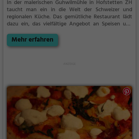
In der malerischen Guhwilmühle in Hofstetten ZH
taucht man ein in die Welt der Schweizer und
regionalen Küche. Das gemütliche Restaurant lädt
dazu ein, das vielfältige Angebot an Speisen und
Getränken zu genießen. Ob zum Frühstück oder zum
Abendessen, hier wird man kulinarisch verwöhnt.
Mehr erfahren
Die historische Atmosphäre der Mühle sorgt für ein
einzigartiges Ambiente, das zum Verweilen einlädt.
Hier kann man in Ruhe speisen und den
Alltagsstress hinter sich lassen. Ein Besuch in der
Guhwilmühle ist ein Genuss für alle Sinne und ein
kulinarisches Erlebnis, das man nicht verpassen
sollte.