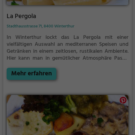
La Pergola
Stadthausstrasse 71, 8400 Winterthur
In Winterthur lockt das La Pergola mit einer
vielfältigen Auswahl an mediterranen Speisen und
Getränken in einem zeitlosen, rustikalen Ambiente.
Hier kann man in gemütlicher Atmosphäre Pasta,
Pizza, Steaks und diverse vegetarische Gerichte
genießen. Das Restaurant bietet zudem eine
Mehr erfahren
Auswahl an Meeresfrüchten und Fisch sowie
regionale Schweizer Spezialitäten. Abgerundet wird
das Angebot durch eine Auswahl an Cocktails und
sogar Halal-Speisen. Ein Besuch im La Pergola
verspricht kulinarische Vielfalt und ein echtes
Geschmackserlebnis. Wer Italienisch oder Europäisch
essen möchte, ist hier genau richtig.