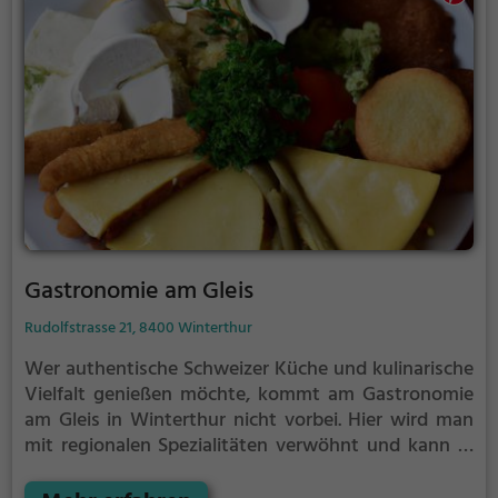
Auswahl an veganen und vegetarischen Gerichten
sowie leckere Kaffee- und Kuchenspezialitäten. Ob
beim gemütlichen Brunch oder einem ausgedehnten
Frühstück, hier kann man sich kulinarisch
verwöhnen lassen und in angenehmer Atmosphäre
entspannen.
Gastronomie am Gleis
Rudolfstrasse 21, 8400 Winterthur
Wer authentische Schweizer Küche und kulinarische
Vielfalt genießen möchte, kommt am Gastronomie
am Gleis in Winterthur nicht vorbei. Hier wird man
mit regionalen Spezialitäten verwöhnt und kann in
gemütlicher Atmosphäre traditionelle Gerichte
probieren. Aber auch für Liebhaber von Cocktails ist