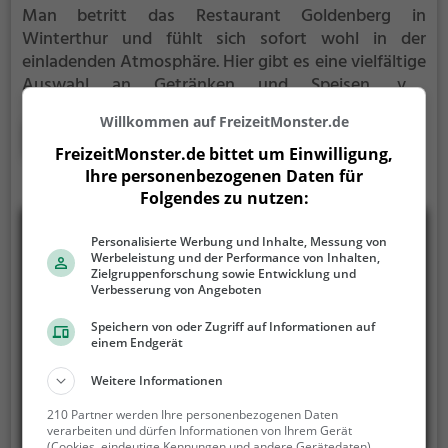
Man betritt das Restaurant Goldenberg in
Winterthur und fühlt sich sofort wohl in der
einladenden Atmosphäre. Hier gibt es eine vielfältige
Auswahl an Getränken und Speisen, von
Schweizerisch über regionale Küche bis hin zu
Willkommen auf FreizeitMonster.de
gesunden und veganen Gerichten. Auch Halal-
Mehr erfahren
Speisen und Biogerichte stehen auf der Speisekarte.
FreizeitMonster.de bittet um Einwilligung,
Die Cocktailauswahl ist beeindruckend und
Ihre personenbezogenen Daten für
verspricht unvergessliche Genussmomente. Ob für
Folgendes zu nutzen:
ein gemütliches Frühstück oder einen ausgedehnten
Brunch, im Restaurant Goldenberg findet man eine
Personalisierte Werbung und Inhalte, Messung von
Werbeleistung und der Performance von Inhalten,
abwechslungsreiche Auswahl, die keine Wünsche
Zielgruppenforschung sowie Entwicklung und
offen lässt. Wer die kulinarische Vielfalt der Schweiz
Verbesserung von Angeboten
in modernem Ambiente erleben möchte, ist hier
Speichern von oder Zugriff auf Informationen auf
genau richtig.
einem Endgerät
Weitere Informationen
210 Partner werden Ihre personenbezogenen Daten
verarbeiten und dürfen Informationen von Ihrem Gerät
(Cookies, eindeutige Kennungen und andere Gerätedaten)