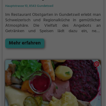
Hauptstrasse 10, 8543 Gundetswil
Im Restaurant Obstgarten in Gundetswil erlebt man
Schweizerisch und Regionalküche in gemütlicher
Atmosphäre. Die Vielfalt des Angebots an
Getränken und Speisen lädt dazu ein, neue
Geschmackserlebnisse zu entdecken. Das
Restaurant besticht durch sein einladendes
Mehr erfahren
Ambiente und lädt dazu ein, sich kulinarisch
verwöhnen zu lassen. Egal ob man sich für
traditionelle Schweizer Gerichte oder regionale
Spezialitäten entscheidet, hier kommt jeder auf
seine Kosten. Tauche ein in die Welt des Genusses
und erlebe einen unvergesslichen Abend im
Restaurant Obstgarten.