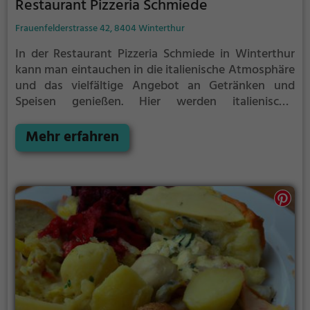
Restaurant Pizzeria Schmiede
Frauenfelderstrasse 42, 8404 Winterthur
In der Restaurant Pizzeria Schmiede in Winterthur
kann man eintauchen in die italienische Atmosphäre
und das vielfältige Angebot an Getränken und
Speisen genießen. Hier werden italienische,
europäische, mediterrane und Schweizer Gerichte
angeboten, darunter auch vegetarische, regionale
Mehr erfahren
und sogar halal und biologische Speisen. Egal ob
man Lust auf Pizza, ein ausgiebiges Frühstück oder
einen gemütlichen Brunch hat, hier wird man
sicherlich fündig. Das Ambiente lädt zum Verweilen
und Genießen ein, und das freundliche Personal
sorgt für einen rundum gelungenen Aufenthalt.