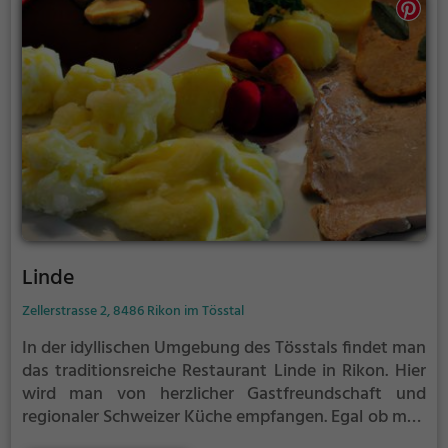
gibt es eine große Auswahl an erlesenen Getränken,
die das Genusserlebnis abrunden. Egal ob für einen
gemütlichen Abend zu zweit oder einen geselligen
Abend mit Freunden, das Restaurant Freieck
verspricht einen unvergesslichen kulinarischen
Genuss.
Linde
Zellerstrasse 2, 8486 Rikon im Tösstal
In der idyllischen Umgebung des Tösstals findet man
das traditionsreiche Restaurant Linde in Rikon. Hier
wird man von herzlicher Gastfreundschaft und
regionaler Schweizer Küche empfangen. Egal ob man
auf der Suche nach einem gemütlichen Frühstück,