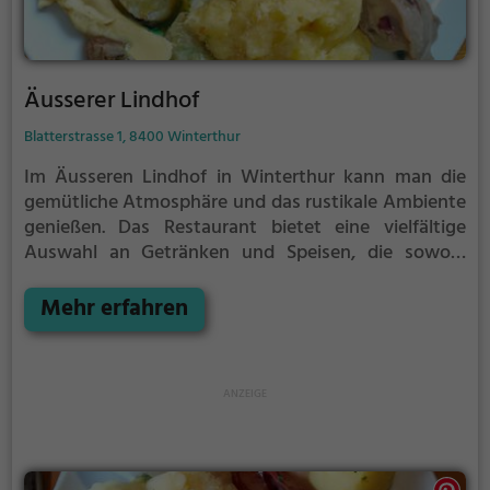
Äusserer Lindhof
Blatterstrasse 1, 8400 Winterthur
Im Äusseren Lindhof in Winterthur kann man die
gemütliche Atmosphäre und das rustikale Ambiente
genießen. Das Restaurant bietet eine vielfältige
Auswahl an Getränken und Speisen, die sowohl
traditionell Schweizerisch als auch regional inspiriert
sind. Egal ob man Lust auf ein deftiges Raclette oder
Mehr erfahren
frische Rösti hat, hier kommt jeder auf seine Kosten.
Die geschmackvollen Gerichte werden mit
hochwertigen Zutaten zubereitet und sorgen für
wahre Gaumenfreuden. Das Äusserer Lindhof ist der
perfekte Ort, um sich kulinarisch verwöhnen zu
lassen und die traditionelle Schweizer Küche zu
erleben.