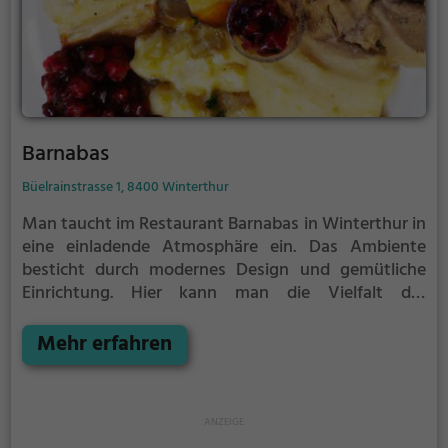
Barnabas
Büelrainstrasse 1, 8400 Winterthur
Man taucht im Restaurant Barnabas in Winterthur in
eine einladende Atmosphäre ein. Das Ambiente
besticht durch modernes Design und gemütliche
Einrichtung. Hier kann man die Vielfalt der
Schweizerischen und der regionalen Küche genießen.
Die frischen Zutaten werden mit viel Liebe zum
Mehr erfahren
Detail zu köstlichen Gerichten verarbeitet. Egal ob
man Lust auf traditionelle Schweizer Spezialitäten
oder auf innovative Kreationen hat, hier wird man
garantiert fündig. Dazu kann man aus einer breiten