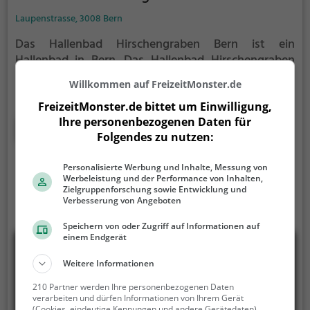
Laupenstrasse, 3008 Bern
Das Hallenbad Hirschengraben Bern ist ein
Hallenbad in Bern.
Das Hallenbad Hirschengraben
Bern ist die Adresse für alle Wasserratten, auch an
Willkommen auf FreizeitMonster.de
kalten Tagen. Egal ob Familienausflug,
Kindergeburtstag oder ganz einfach mit Freunden -
FreizeitMonster.de bittet um Einwilligung,
Ihre personenbezogenen Daten für
im Hallenbad Hirschengraben Bern kommt jeder auf
Mehr erfahren
Folgendes zu nutzen:
seine Kosten.
Personalisierte Werbung und Inhalte, Messung von
Werbeleistung und der Performance von Inhalten,
Zielgruppenforschung sowie Entwicklung und
Verbesserung von Angeboten
Speichern von oder Zugriff auf Informationen auf
einem Endgerät
Weitere Informationen
210 Partner werden Ihre personenbezogenen Daten
verarbeiten und dürfen Informationen von Ihrem Gerät
(Cookies, eindeutige Kennungen und andere Gerätedaten)