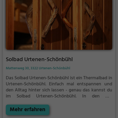
Solbad Urtenen-Schönbühl
Mattenweg 30, 3322 Urtenen-Schönbühl
Das Solbad Urtenen-Schönbühl ist ein Thermalbad in
Urtenen-Schönbühl.
Einfach mal entspannen und
den Alltag hinter sich lassen - genau das kannst du
im Solbad Urtenen-Schönbühl. In den mit
natürlichem Grundwasser gefüllten Becken kannst
du dich bei angenehmer Beleuchtung erholen und
Mehr erfahren
deine Akkus wieder aufladen. Besonders gut: das