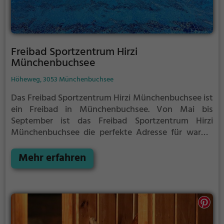
Freibad Sportzentrum Hirzi
Münchenbuchsee
Höheweg, 3053 Münchenbuchsee
Das Freibad Sportzentrum Hirzi Münchenbuchsee ist
ein Freibad in Münchenbuchsee.
Von Mai bis
September ist das Freibad Sportzentrum Hirzi
Münchenbuchsee die perfekte Adresse für warme
Tage. Egal ob Familienausflug, Kindergeburtstag
oder ganz einfach mit Freunden - im Freibad
Mehr erfahren
Sportzentrum Hirzi Münchenbuchsee kommt jeder
auf seine Kosten. Bei gutem Wetter kann die
Freibadsaison im Freibad Sportzentrum Hirzi
Münchenbuchsee auch verlängert werden.
Informationen hierzu findest du auf der Website.