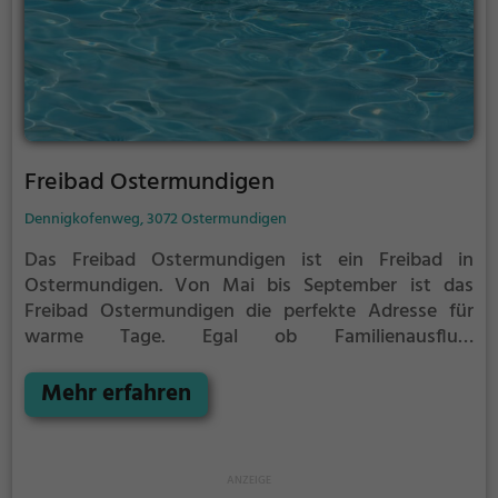
Freibad Ostermundigen
Dennigkofenweg, 3072 Ostermundigen
Das Freibad Ostermundigen ist ein Freibad in
Ostermundigen.
Von Mai bis September ist das
Freibad Ostermundigen die perfekte Adresse für
warme Tage. Egal ob Familienausflug,
Kindergeburtstag oder ganz einfach mit Freunden -
im Freibad Ostermundigen kommt jeder auf seine
Mehr erfahren
Kosten. Bei gutem Wetter kann die Freibadsaison im
Freibad Ostermundigen auch verlängert werden.
Informationen hierzu findest du auf der Website.