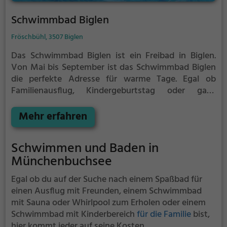
Schwimmbad Biglen
Fröschbühl, 3507 Biglen
Das Schwimmbad Biglen ist ein Freibad in Biglen.
Von Mai bis September ist das Schwimmbad Biglen
die perfekte Adresse für warme Tage. Egal ob
Familienausflug, Kindergeburtstag oder ganz
einfach mit Freunden - im Schwimmbad Biglen
kommt jeder auf seine Kosten. Bei gutem Wetter
Mehr erfahren
kann die Freibadsaison im Schwimmbad Biglen auch
verlängert werden. Informationen hierzu findest du
Schwimmen und Baden in
auf der Website.
Münchenbuchsee
Egal ob du auf der Suche nach einem Spaßbad für
einen Ausflug mit Freunden, einem Schwimmbad
mit Sauna oder Whirlpool zum Erholen oder einem
Schwimmbad mit Kinderbereich
für die Familie
bist,
hier kommt jeder auf seine Kosten.