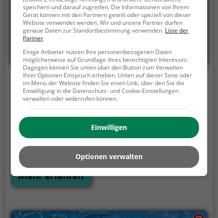
speichern und darauf zugreifen. Die Informationen von Ihrem
Gerät können mit den Partnern geteilt oder speziell von dieser
Website verwendet werden. Wir und unsere Partner dürfen
genaue Daten zur Standortbestimmung verwenden.
Liste der
Partner
Einige Anbieter nutzen Ihre personenbezogenen Daten
möglicherweise auf Grundlage ihres berechtigten Interesses.
Dagegen können Sie unten über den Button zum Verwalten
Ihrer Optionen Einspruch erheben. Unten auf dieser Seite oder
Freibad Weyermannshaus Bern
im Menü der Website finden Sie einen Link, über den Sie die
Einwilligung in die Datenschutz- und Cookie-Einstellungen
verwalten oder widerrufen können.
Stöckackerstrasse 9, 3027 Bern
Das Freibad Weyermannshaus Bern ist ein Freibad in
Bern.
Von Mai bis September ist das Freibad
Einwilligen
Weyermannshaus Bern die perfekte Adresse für
warme Tage. Egal ob Familienausflug,
Optionen verwalten
Kindergeburtstag oder ganz einfach mit Freunden -
im Freibad Weyermannshaus Bern kommt jeder auf
Mehr erfahren
seine Kosten. Bei gutem Wetter kann die
Freibadsaison im Freibad Weyermannshaus Bern
auch verlängert werden. Informationen hierzu