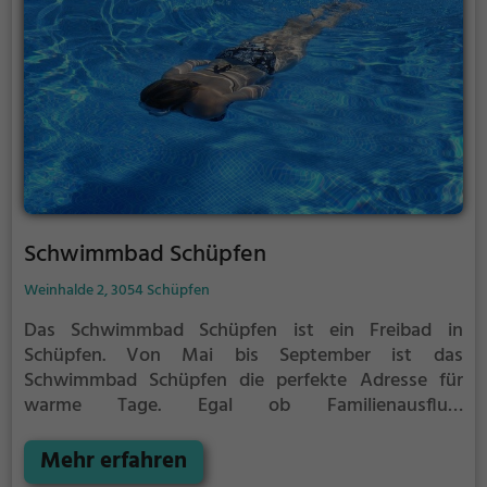
Schwimmbad Schüpfen
Weinhalde 2, 3054 Schüpfen
Das Schwimmbad Schüpfen ist ein Freibad in
Schüpfen.
Von Mai bis September ist das
Schwimmbad Schüpfen die perfekte Adresse für
warme Tage. Egal ob Familienausflug,
Kindergeburtstag oder ganz einfach mit Freunden -
im Schwimmbad Schüpfen kommt jeder auf seine
Mehr erfahren
Kosten. Bei gutem Wetter kann die Freibadsaison im