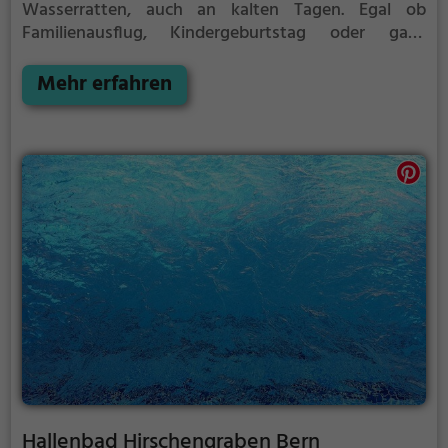
Wasserratten, auch an kalten Tagen. Egal ob
Familienausflug, Kindergeburtstag oder ganz
einfach mit Freunden - im Hallenbad Stettlen kommt
jeder auf seine Kosten.
Mehr erfahren
Hallenbad Hirschengraben Bern