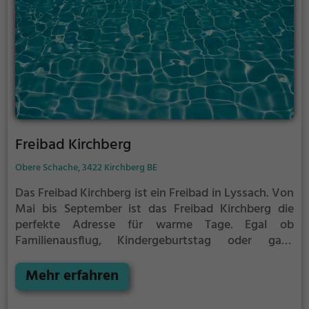
Freibad Kirchberg
Obere Schache, 3422 Kirchberg BE
Das Freibad Kirchberg ist ein Freibad in Lyssach.
Von
Mai bis September ist das Freibad Kirchberg die
perfekte Adresse für warme Tage. Egal ob
Familienausflug, Kindergeburtstag oder ganz
einfach mit Freunden - im Freibad Kirchberg kommt
jeder auf seine Kosten. Bei gutem Wetter kann die
Mehr erfahren
Freibadsaison im Freibad Kirchberg auch verlängert
werden. Informationen hierzu findest du auf der