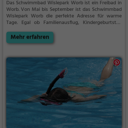
Das Schwimmbad Wislepark Worb ist ein Freibad in
Worb.
Von Mai bis September ist das Schwimmbad
Wislepark Worb die perfekte Adresse für warme
Tage. Egal ob Familienausflug, Kindergeburtstag
oder ganz einfach mit Freunden - im Schwimmbad
Wislepark Worb kommt jeder auf seine Kosten. Bei
Mehr erfahren
gutem Wetter kann die Freibadsaison im
Schwimmbad Wislepark Worb auch verlängert
werden. Informationen hierzu findest du auf der
Website.