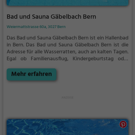
Bad und Sauna Gäbelbach Bern
Weiermattstrasse 60a, 3027 Bern
Das Bad und Sauna Gäbelbach Bern ist ein Hallenbad
in Bern.
Das Bad und Sauna Gäbelbach Bern ist die
Adresse für alle Wasserratten, auch an kalten Tagen.
Egal ob Familienausflug, Kindergeburtstag oder
ganz einfach mit Freunden - im Bad und Sauna
Gäbelbach Bern kommt jeder auf seine Kosten.
Mehr erfahren