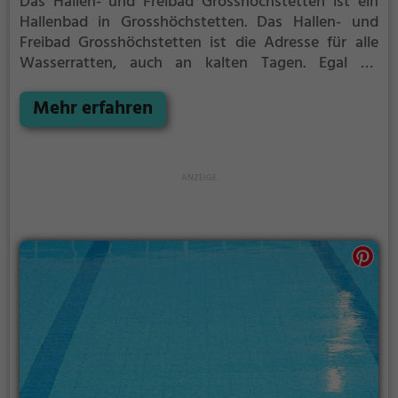
Das Hallen- und Freibad Grosshöchstetten ist ein
Hallenbad in Grosshöchstetten.
Das Hallen- und
Freibad Grosshöchstetten ist die Adresse für alle
Wasserratten, auch an kalten Tagen. Egal ob
Familienausflug, Kindergeburtstag oder ganz
einfach mit Freunden - im Hallen- und Freibad
Mehr erfahren
Grosshöchstetten kommt jeder auf seine Kosten.