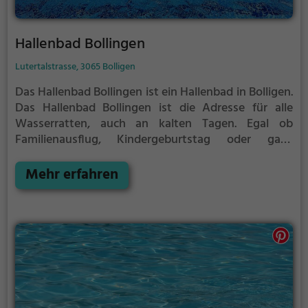
Hallenbad Bollingen
Lutertalstrasse, 3065 Bolligen
Das Hallenbad Bollingen ist ein Hallenbad in Bolligen.
Das Hallenbad Bollingen ist die Adresse für alle
Wasserratten, auch an kalten Tagen. Egal ob
Familienausflug, Kindergeburtstag oder ganz
einfach mit Freunden - im Hallenbad Bollingen
kommt jeder auf seine Kosten.
Mehr erfahren