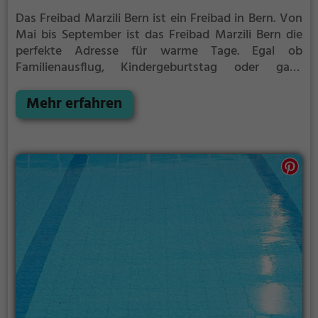
Das Freibad Marzili Bern ist ein Freibad in Bern.
Von
Mai bis September ist das Freibad Marzili Bern die
perfekte Adresse für warme Tage. Egal ob
Familienausflug, Kindergeburtstag oder ganz
einfach mit Freunden - im Freibad Marzili Bern
kommt jeder auf seine Kosten. Bei gutem Wetter
Mehr erfahren
kann die Freibadsaison im Freibad Marzili Bern auch
verlängert werden. Informationen hierzu findest du
auf der Website.