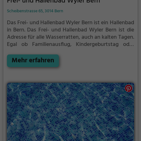
Frei- und Hallenbad Wyler Bern
Scheibenstrasse 65, 3014 Bern
Das Frei- und Hallenbad Wyler Bern ist ein Hallenbad
in Bern.
Das Frei- und Hallenbad Wyler Bern ist die
Adresse für alle Wasserratten, auch an kalten Tagen.
Egal ob Familienausflug, Kindergeburtstag oder
ganz einfach mit Freunden - im Frei- und Hallenbad
Wyler Bern kommt jeder auf seine Kosten.
Mehr erfahren