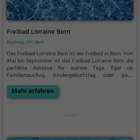
Freibad Lorraine Bern
Reckweg, 3012 Bern
Das Freibad Lorraine Bern ist ein Freibad in Bern.
Von
Mai bis September ist das Freibad Lorraine Bern die
perfekte Adresse für warme Tage. Egal ob
Familienausflug, Kindergeburtstag oder ganz
einfach mit Freunden - im Freibad Lorraine Bern
kommt jeder auf seine Kosten. Bei gutem Wetter
Mehr erfahren
kann die Freibadsaison im Freibad Lorraine Bern
auch verlängert werden. Informationen hierzu
findest du auf der Website.