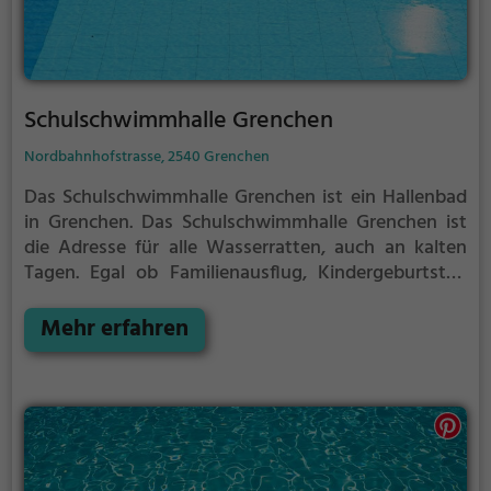
Schulschwimmhalle Grenchen
Nordbahnhofstrasse, 2540 Grenchen
Das Schulschwimmhalle Grenchen ist ein Hallenbad
in Grenchen.
Das Schulschwimmhalle Grenchen ist
die Adresse für alle Wasserratten, auch an kalten
Tagen. Egal ob Familienausflug, Kindergeburtstag
oder ganz einfach mit Freunden - im
Schulschwimmhalle Grenchen kommt jeder auf seine
Mehr erfahren
Kosten.