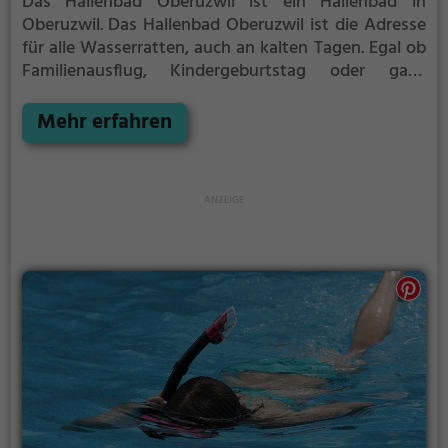
Das Hallenbad Oberuzwil ist ein Hallenbad in
Oberuzwil.
Das Hallenbad Oberuzwil ist die Adresse
für alle Wasserratten, auch an kalten Tagen. Egal ob
Familienausflug, Kindergeburtstag oder ganz
einfach mit Freunden - im Hallenbad Oberuzwil
kommt jeder auf seine Kosten.
Mehr erfahren