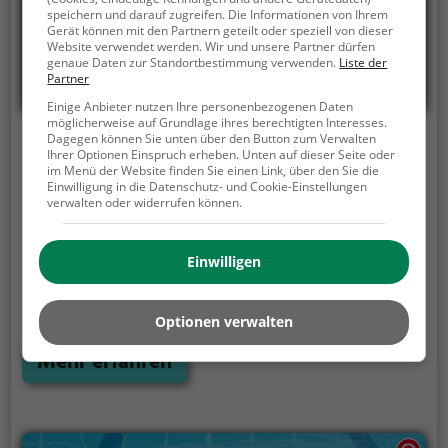
speichern und darauf zugreifen. Die Informationen von Ihrem
Gerät können mit den Partnern geteilt oder speziell von dieser
Website verwendet werden. Wir und unsere Partner dürfen
genaue Daten zur Standortbestimmung verwenden.
Liste der
Partner
Einige Anbieter nutzen Ihre personenbezogenen Daten
möglicherweise auf Grundlage ihres berechtigten Interesses.
Dagegen können Sie unten über den Button zum Verwalten
Hallenbad Sportzentrum Kerenzerberg
Ihrer Optionen Einspruch erheben. Unten auf dieser Seite oder
Filzbach
im Menü der Website finden Sie einen Link, über den Sie die
Einwilligung in die Datenschutz- und Cookie-Einstellungen
verwalten oder widerrufen können.
A3, 8874 Mühlehorn
Das Hallenbad Sportzentrum Kerenzerberg Filzbach
ist ein Hallenbad in Filzbach.
Das Hallenbad
Einwilligen
Sportzentrum Kerenzerberg Filzbach ist die Adresse
für alle Wasserratten, auch an kalten Tagen. Egal ob
Optionen verwalten
Familienausflug, Kindergeburtstag oder ganz
einfach mit Freunden - im Hallenbad Sportzentrum
Mehr erfahren
Kerenzerberg Filzbach kommt jeder auf seine
Kosten.