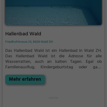
Hallenbad Wald
Friedhofstrasse 23, 8636 Wald ZH
Das Hallenbad Wald ist ein Hallenbad in Wald ZH.
Das Hallenbad Wald ist die Adresse für alle
Wasserratten, auch an kalten Tagen. Egal ob
Familienausflug, Kindergeburtstag oder ganz
einfach mit Freunden - im Hallenbad Wald kommt
jeder auf seine Kosten.
Mehr erfahren