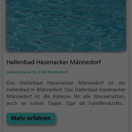
Hallenbad Hasenacker Männedorf
Haldenstrasse 55, 8708 Männedorf
Das Hallenbad Hasenacker Männedorf ist ein
Hallenbad in Männedorf.
Das Hallenbad Hasenacker
Männedorf ist die Adresse für alle Wasserratten,
auch an kalten Tagen. Egal ob Familienausflug,
Kindergeburtstag oder ganz einfach mit Freunden -
im Hallenbad Hasenacker Männedorf kommt jeder
Mehr erfahren
auf seine Kosten.