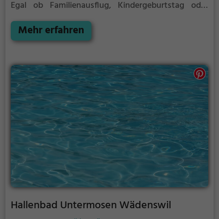
Egal ob Familienausflug, Kindergeburtstag oder
ganz einfach mit Freunden - im Hallenbad Ybrig
Unteriberg kommt jeder auf seine Kosten.
Mehr erfahren
Hallenbad Untermosen Wädenswil