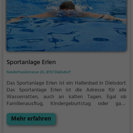
Sportanlage Erlen
Niederhaslistrasse 20, 8157 Dielsdorf
Das Sportanlage Erlen ist ein Hallenbad in Dielsdorf.
Das Sportanlage Erlen ist die Adresse für alle
Wasserratten, auch an kalten Tagen. Egal ob
Familienausflug, Kindergeburtstag oder ganz
einfach mit Freunden - im Sportanlage Erlen kommt
jeder auf seine Kosten.
Mehr erfahren