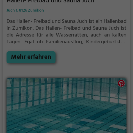
Hallen- Freibad und Sauna Juch
Juch 1, 8126 Zumikon
Das Hallen- Freibad und Sauna Juch ist ein Hallenbad
in Zumikon.
Das Hallen- Freibad und Sauna Juch ist
die Adresse für alle Wasserratten, auch an kalten
Tagen. Egal ob Familienausflug, Kindergeburtstag
oder ganz einfach mit Freunden - im Hallen- Freibad
und Sauna Juch kommt jeder auf seine Kosten.
Mehr erfahren