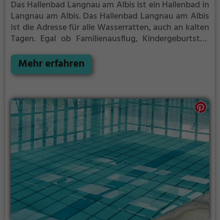
Das Hallenbad Langnau am Albis ist ein Hallenbad in
Langnau am Albis.
Das Hallenbad Langnau am Albis
ist die Adresse für alle Wasserratten, auch an kalten
Tagen. Egal ob Familienausflug, Kindergeburtstag
oder ganz einfach mit Freunden - im Hallenbad
Langnau am Albis kommt jeder auf seine Kosten.
Mehr erfahren