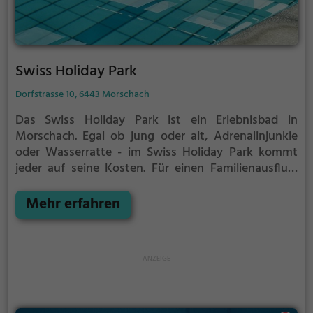
Swiss Holiday Park
Dorfstrasse 10, 6443 Morschach
Das Swiss Holiday Park ist ein Erlebnisbad in
Morschach.
Egal ob jung oder alt, Adrenalinjunkie
oder Wasserratte - im Swiss Holiday Park kommt
jeder auf seine Kosten. Für einen Familienausflug,
einen Kindergeburtstag oder einfach mit Freunden
ist das Swiss Holiday Park genau die richtige
Mehr erfahren
Adresse.