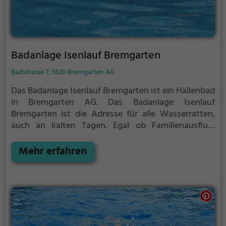
Badanlage Isenlauf Bremgarten
Badstrasse 7, 5620 Bremgarten AG
Das Badanlage Isenlauf Bremgarten ist ein Hallenbad
in Bremgarten AG.
Das Badanlage Isenlauf
Bremgarten ist die Adresse für alle Wasserratten,
auch an kalten Tagen. Egal ob Familienausflug,
Kindergeburtstag oder ganz einfach mit Freunden -
im Badanlage Isenlauf Bremgarten kommt jeder auf
Mehr erfahren
seine Kosten.