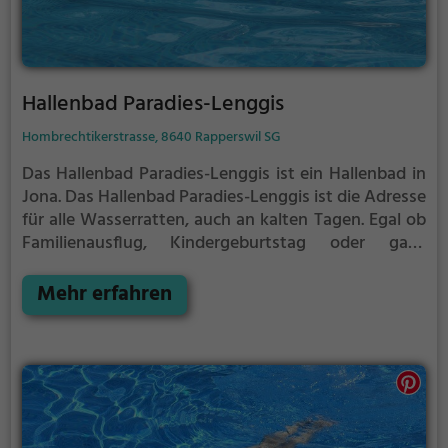
Hallenbad Paradies-Lenggis
Hombrechtikerstrasse, 8640 Rapperswil SG
Das Hallenbad Paradies-Lenggis ist ein Hallenbad in
Jona.
Das Hallenbad Paradies-Lenggis ist die Adresse
für alle Wasserratten, auch an kalten Tagen. Egal ob
Familienausflug, Kindergeburtstag oder ganz
einfach mit Freunden - im Hallenbad Paradies-
Lenggis kommt jeder auf seine Kosten.
Mehr erfahren