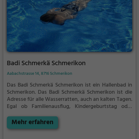
Badi Schmerkä Schmerikon
Aabachstrasse 14, 8716 Schmerikon
Das Badi Schmerkä Schmerikon ist ein Hallenbad in
Schmerikon.
Das Badi Schmerkä Schmerikon ist die
Adresse für alle Wasserratten, auch an kalten Tagen.
Egal ob Familienausflug, Kindergeburtstag oder
ganz einfach mit Freunden - im Badi Schmerkä
Schmerikon kommt jeder auf seine Kosten.
Mehr erfahren