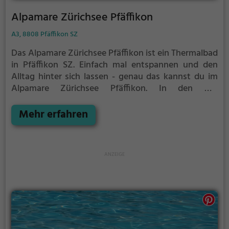
Alpamare Zürichsee Pfäffikon
A3, 8808 Pfäffikon SZ
Das Alpamare Zürichsee Pfäffikon ist ein Thermalbad
in Pfäffikon SZ.
Einfach mal entspannen und den
Alltag hinter sich lassen - genau das kannst du im
Alpamare Zürichsee Pfäffikon. In den mit
natürlichem Grundwasser gefüllten Becken kannst
du dich bei angenehmer Beleuchtung erholen und
Mehr erfahren
deine Akkus wieder aufladen. Besonders gut: das
Thermalwasser regt den Kreislauf an und entspannt
gleichzeitig die Muskulatur - perfekt also, als Auszeit
vom stressigen Alltag.