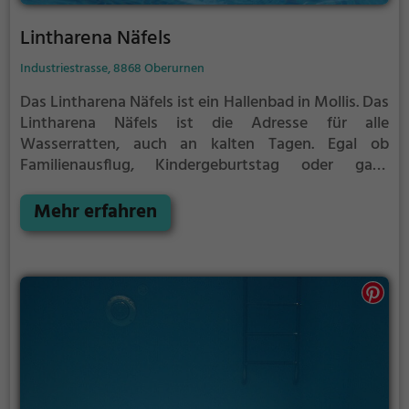
Lintharena Näfels
Industriestrasse, 8868 Oberurnen
Das Lintharena Näfels ist ein Hallenbad in Mollis.
Das
Lintharena Näfels ist die Adresse für alle
Wasserratten, auch an kalten Tagen. Egal ob
Familienausflug, Kindergeburtstag oder ganz
einfach mit Freunden - im Lintharena Näfels kommt
jeder auf seine Kosten.
Mehr erfahren