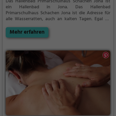
Das Hallenbad Primarschulhaus Schachen Jona ist
ein Hallenbad in Jona.
Das Hallenbad
Primarschulhaus Schachen Jona ist die Adresse für
alle Wasserratten, auch an kalten Tagen. Egal ob
Familienausflug, Kindergeburtstag oder ganz
einfach mit Freunden - im Hallenbad
Mehr erfahren
Primarschulhaus Schachen Jona kommt jeder auf
seine Kosten.