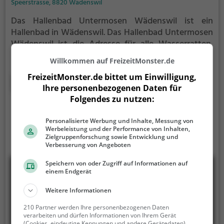
Speerstrasse, 8820 Wädenswil
Das Hallenbad Untermosen Wädenswil ist ein
Hallenbad in Wädenswil.
Das Hallenbad Untermosen
Wädenswil ist die Adresse für alle Wasserratten,
auch an kalten Tagen. Egal ob Familienausflug,
Willkommen auf FreizeitMonster.de
Kindergeburtstag oder ganz einfach mit Freunden -
FreizeitMonster.de bittet um Einwilligung,
im Hallenbad Untermosen Wädenswil kommt jeder
Mehr erfahren
Ihre personenbezogenen Daten für
auf seine Kosten.
Folgendes zu nutzen:
Personalisierte Werbung und Inhalte, Messung von
Werbeleistung und der Performance von Inhalten,
Zielgruppenforschung sowie Entwicklung und
Verbesserung von Angeboten
Speichern von oder Zugriff auf Informationen auf
einem Endgerät
Weitere Informationen
210 Partner werden Ihre personenbezogenen Daten
verarbeiten und dürfen Informationen von Ihrem Gerät
(Cookies, eindeutige Kennungen und andere Gerätedaten)