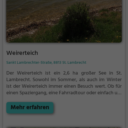
Weirerteich
Sankt Lambrechter-Straße, 8813 St. Lambrecht
Der Weirerteich ist ein 2,6 ha großer See in St.
Lambrecht.
Sowohl im Sommer, als auch im Winter
ist der Weirerteich immer einen Besuch wert. Ob für
einen Spaziergang, eine Fahrradtour oder einfach um
die Natur zu genießen - der Weirerteich bietet
zahlreiche Möglichkeiten für Freizeitaktivitäten.
Mehr erfahren