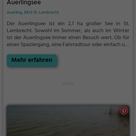
Auerlingsee
Auerling, 8813 St. Lambrecht
Der Auerlingsee ist ein 2,1 ha großer See in St.
Lambrecht.
Sowohl im Sommer, als auch im Winter
ist der Auerlingsee immer einen Besuch wert. Ob für
einen Spaziergang, eine Fahrradtour oder einfach um
die Natur zu genießen - der Auerlingsee bietet
zahlreiche Möglichkeiten für Freizeitaktivitäten.
Mehr erfahren