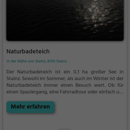
Naturbadeteich
In der Nähe von Stainz, 8510 Stainz
Der Naturbadeteich ist ein 0,1 ha großer See in
Stainz.
Sowohl im Sommer, als auch im Winter ist der
Naturbadeteich immer einen Besuch wert. Ob für
einen Spaziergang, eine Fahrradtour oder einfach um
die Natur zu genießen - der Naturbadeteich bietet
zahlreiche Möglichkeiten für Freizeitaktivitäten.
Mehr erfahren