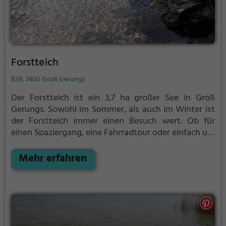
Forstteich
B38, 3920 Groß Gerungs
Der Forstteich ist ein 3,7 ha großer See in Groß
Gerungs.
Sowohl im Sommer, als auch im Winter ist
der Forstteich immer einen Besuch wert. Ob für
einen Spaziergang, eine Fahrradtour oder einfach um
die Natur zu genießen - der Forstteich bietet
zahlreiche Möglichkeiten für Freizeitaktivitäten.
Mehr erfahren