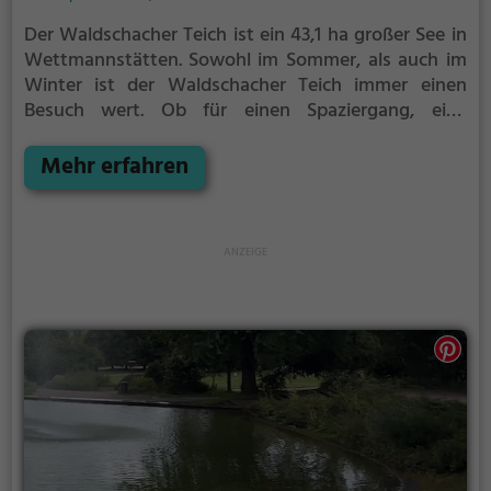
Der Waldschacher Teich ist ein 43,1 ha großer See in
Wettmannstätten.
Sowohl im Sommer, als auch im
Winter ist der Waldschacher Teich immer einen
Besuch wert. Ob für einen Spaziergang, eine
Fahrradtour oder einfach um die Natur zu genießen -
der Waldschacher Teich bietet zahlreiche
Mehr erfahren
Möglichkeiten für Freizeitaktivitäten.