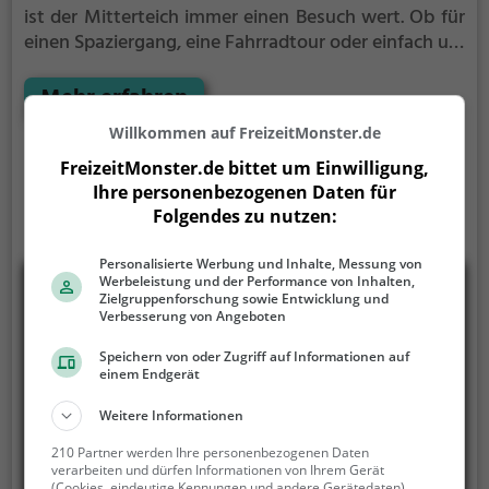
ist der Mitterteich immer einen Besuch wert. Ob für
einen Spaziergang, eine Fahrradtour oder einfach um
die Natur zu genießen - der Mitterteich bietet
zahlreiche Möglichkeiten für Freizeitaktivitäten.
Mehr erfahren
Willkommen auf FreizeitMonster.de
FreizeitMonster.de bittet um Einwilligung,
Ihre personenbezogenen Daten für
Folgendes zu nutzen:
Personalisierte Werbung und Inhalte, Messung von
Werbeleistung und der Performance von Inhalten,
Zielgruppenforschung sowie Entwicklung und
Verbesserung von Angeboten
Speichern von oder Zugriff auf Informationen auf
einem Endgerät
Weitere Informationen
210 Partner werden Ihre personenbezogenen Daten
verarbeiten und dürfen Informationen von Ihrem Gerät
(Cookies, eindeutige Kennungen und andere Gerätedaten)