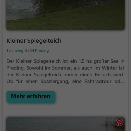
Kleiner Spiegelteich
Teichweg, 8504 Preding
Der Kleiner Spiegelteich ist ein 1,5 ha großer See in
Preding.
Sowohl im Sommer, als auch im Winter ist
der Kleiner Spiegelteich immer einen Besuch wert.
Ob für einen Spaziergang, eine Fahrradtour oder
einfach um die Natur zu genießen - der Kleiner
Spiegelteich bietet zahlreiche Möglichkeiten für
Mehr erfahren
Freizeitaktivitäten.