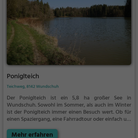
Poniglteich
Teichweg, 8142 Wundschuh
Der Poniglteich ist ein 5,8 ha großer See in
Wundschuh.
Sowohl im Sommer, als auch im Winter
ist der Poniglteich immer einen Besuch wert. Ob für
einen Spaziergang, eine Fahrradtour oder einfach um
die Natur zu genießen - der Poniglteich bietet
zahlreiche Möglichkeiten für Freizeitaktivitäten.
Mehr erfahren