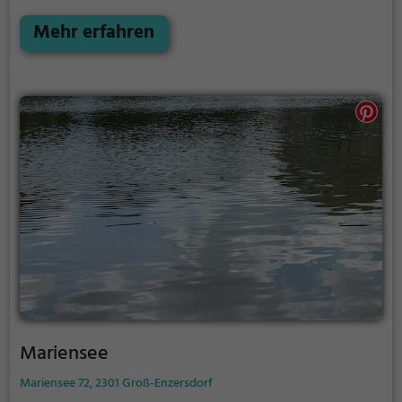
die Natur zu genießen - der Schwarzteich bietet
zahlreiche Möglichkeiten für Freizeitaktivitäten.
Mehr erfahren
Mariensee
Mariensee 72, 2301 Groß-Enzersdorf