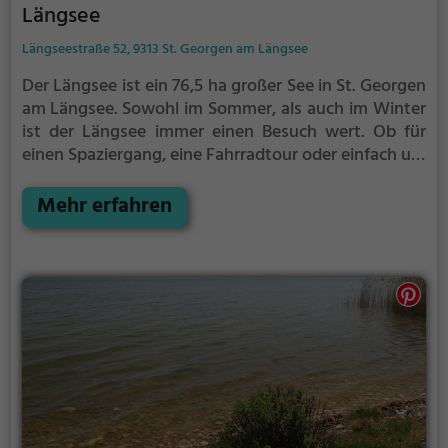
Längsee
Längseestraße 52, 9313 St. Georgen am Längsee
Der Längsee ist ein 76,5 ha großer See in St. Georgen
am Längsee.
Sowohl im Sommer, als auch im Winter
ist der Längsee immer einen Besuch wert. Ob für
einen Spaziergang, eine Fahrradtour oder einfach um
die Natur zu genießen - der Längsee bietet
zahlreiche Möglichkeiten für Freizeitaktivitäten.
Mehr erfahren