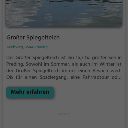
Großer Spiegelteich
Teichweg, 8504 Preding
Der Großer Spiegelteich ist ein 15,7 ha großer See in
Preding.
Sowohl im Sommer, als auch im Winter ist
der Großer Spiegelteich immer einen Besuch wert.
Ob für einen Spaziergang, eine Fahrradtour oder
einfach um die Natur zu genießen - der Großer
Spiegelteich bietet zahlreiche Möglichkeiten für
Mehr erfahren
Freizeitaktivitäten.