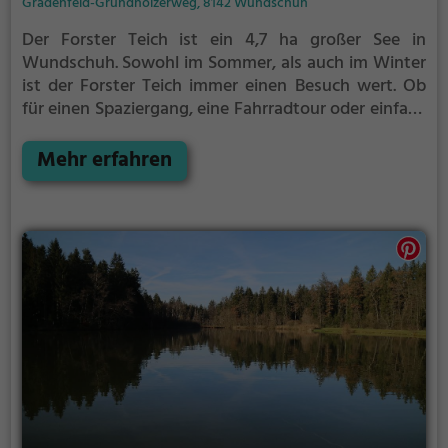
Gradenfeld-Grundhölzerweg, 8142 Wundschuh
Der Forster Teich ist ein 4,7 ha großer See in
Wundschuh.
Sowohl im Sommer, als auch im Winter
ist der Forster Teich immer einen Besuch wert. Ob
für einen Spaziergang, eine Fahrradtour oder einfach
um die Natur zu genießen - der Forster Teich bietet
zahlreiche Möglichkeiten für Freizeitaktivitäten.
Mehr erfahren