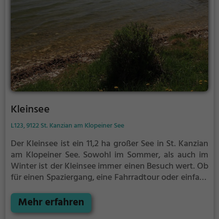
Kleinsee
L123, 9122 St. Kanzian am Klopeiner See
Der Kleinsee ist ein 11,2 ha großer See in St. Kanzian
am Klopeiner See.
Sowohl im Sommer, als auch im
Winter ist der Kleinsee immer einen Besuch wert. Ob
für einen Spaziergang, eine Fahrradtour oder einfach
um die Natur zu genießen - der Kleinsee bietet
zahlreiche Möglichkeiten für Freizeitaktivitäten.
Mehr erfahren