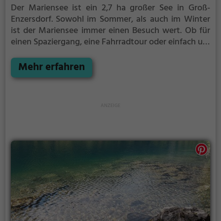
Der Mariensee ist ein 2,7 ha großer See in Groß-
Enzersdorf.
Sowohl im Sommer, als auch im Winter
ist der Mariensee immer einen Besuch wert. Ob für
einen Spaziergang, eine Fahrradtour oder einfach um
die Natur zu genießen - der Mariensee bietet
zahlreiche Möglichkeiten für Freizeitaktivitäten.
Mehr erfahren