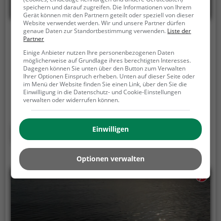
speichern und darauf zugreifen. Die Informationen von Ihrem
Gerät können mit den Partnern geteilt oder speziell von dieser
Website verwendet werden. Wir und unsere Partner dürfen
genaue Daten zur Standortbestimmung verwenden.
Liste der
Schwarzlsee
Partner
Einige Anbieter nutzen Ihre personenbezogenen Daten
Seering, 8141 Unterpremstätten
möglicherweise auf Grundlage ihres berechtigten Interesses.
Dagegen können Sie unten über den Button zum Verwalten
Der Schwarzlsee ist ein 46,3 ha großer See in
Ihrer Optionen Einspruch erheben. Unten auf dieser Seite oder
Unterpremstätten.
Sowohl im Sommer, als auch im
im Menü der Website finden Sie einen Link, über den Sie die
Einwilligung in die Datenschutz- und Cookie-Einstellungen
Winter ist der Schwarzlsee immer einen Besuch wert.
verwalten oder widerrufen können.
Ob für einen Spaziergang, eine Fahrradtour oder
einfach um die Natur zu genießen - der Schwarzlsee
bietet zahlreiche Möglichkeiten für
Einwilligen
Mehr erfahren
Freizeitaktivitäten.
Optionen verwalten