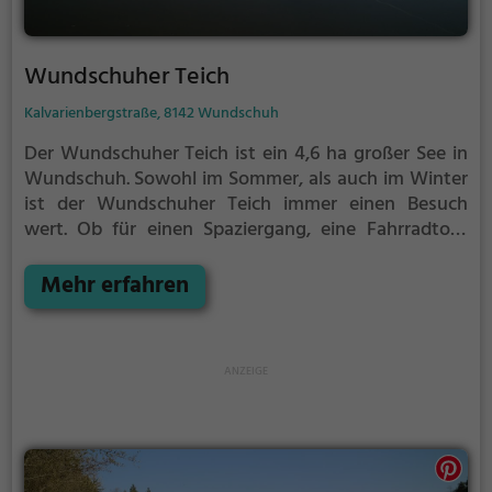
Wundschuher Teich
Kalvarienbergstraße, 8142 Wundschuh
Der Wundschuher Teich ist ein 4,6 ha großer See in
Wundschuh.
Sowohl im Sommer, als auch im Winter
ist der Wundschuher Teich immer einen Besuch
wert. Ob für einen Spaziergang, eine Fahrradtour
oder einfach um die Natur zu genießen - der
Wundschuher Teich bietet zahlreiche Möglichkeiten
Mehr erfahren
für Freizeitaktivitäten.