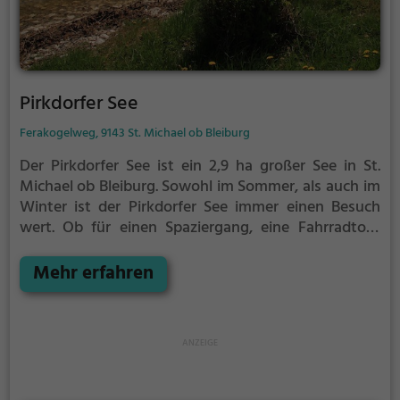
Pirkdorfer See
Ferakogelweg, 9143 St. Michael ob Bleiburg
Der Pirkdorfer See ist ein 2,9 ha großer See in St.
Michael ob Bleiburg.
Sowohl im Sommer, als auch im
Winter ist der Pirkdorfer See immer einen Besuch
wert. Ob für einen Spaziergang, eine Fahrradtour
oder einfach um die Natur zu genießen - der
Pirkdorfer See bietet zahlreiche Möglichkeiten für
Mehr erfahren
Freizeitaktivitäten.