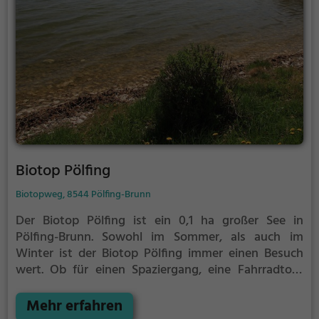
Biotop Pölfing
Biotopweg, 8544 Pölfing-Brunn
Der Biotop Pölfing ist ein 0,1 ha großer See in
Pölfing-Brunn.
Sowohl im Sommer, als auch im
Winter ist der Biotop Pölfing immer einen Besuch
wert. Ob für einen Spaziergang, eine Fahrradtour
oder einfach um die Natur zu genießen - der Biotop
Pölfing bietet zahlreiche Möglichkeiten für
Mehr erfahren