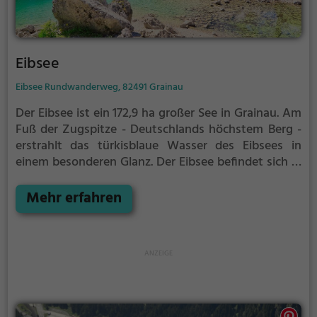
Eibsee
Eibsee Rundwanderweg, 82491 Grainau
Der Eibsee ist ein 172,9 ha großer See in Grainau. Am
Fuß der Zugspitze - Deutschlands höchstem Berg -
erstrahlt das türkisblaue Wasser des Eibsees in
einem besonderen Glanz.
Der Eibsee befindet sich in
Privatbesitz, ist jedoch für Besucher zugänglich. Im
Sommer kann im See gebadet werden, wobei das
Mehr erfahren
Wasser auch an warmen Tagen kaum mehr als 20°
hat.