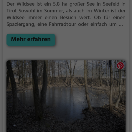
Der Wildsee ist ein 5,8 ha großer See in Seefeld in
Tirol.
Sowohl im Sommer, als auch im Winter ist der
Wildsee immer einen Besuch wert. Ob für einen
Spaziergang, eine Fahrradtour oder einfach um die
Natur zu genießen - der Wildsee bietet zahlreiche
Möglichkeiten für Freizeitaktivitäten.
Mehr erfahren