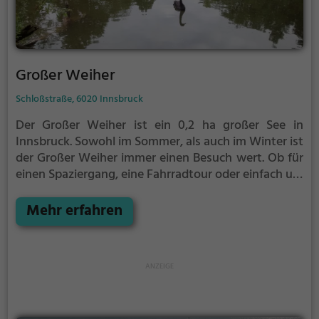
Großer Weiher
Schloßstraße, 6020 Innsbruck
Der Großer Weiher ist ein 0,2 ha großer See in
Innsbruck.
Sowohl im Sommer, als auch im Winter ist
der Großer Weiher immer einen Besuch wert. Ob für
einen Spaziergang, eine Fahrradtour oder einfach um
die Natur zu genießen - der Großer Weiher bietet
zahlreiche Möglichkeiten für Freizeitaktivitäten.
Mehr erfahren