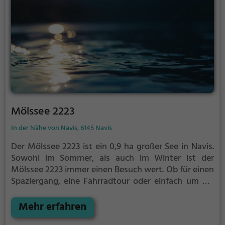
Mölssee 2223
In der Nähe von Navis, 6145 Navis
Der Mölssee 2223 ist ein 0,9 ha großer See in Navis.
Sowohl im Sommer, als auch im Winter ist der
Mölssee 2223 immer einen Besuch wert. Ob für einen
Spaziergang, eine Fahrradtour oder einfach um die
Natur zu genießen - der Mölssee 2223 bietet
zahlreiche Möglichkeiten für Freizeitaktivitäten.
Mehr erfahren