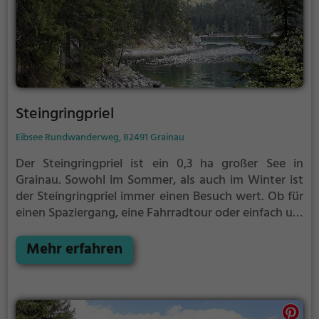
Steingringpriel
Eibsee Rundwanderweg, 82491 Grainau
Der Steingringpriel ist ein 0,3 ha großer See in
Grainau.
Sowohl im Sommer, als auch im Winter ist
der Steingringpriel immer einen Besuch wert. Ob für
einen Spaziergang, eine Fahrradtour oder einfach um
die Natur zu genießen - der Steingringpriel bietet
zahlreiche Möglichkeiten für Freizeitaktivitäten.
Mehr erfahren