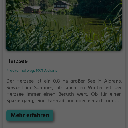
Herzsee
Prockenhofweg, 6071 Aldrans
Der Herzsee ist ein 0,8 ha großer See in Aldrans.
Sowohl im Sommer, als auch im Winter ist der
Herzsee immer einen Besuch wert. Ob für einen
Spaziergang, eine Fahrradtour oder einfach um die
Natur zu genießen - der Herzsee bietet zahlreiche
Möglichkeiten für Freizeitaktivitäten.
Mehr erfahren