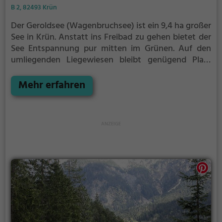
B 2, 82493 Krün
Der Geroldsee (Wagenbruchsee) ist ein 9,4 ha großer
See in Krün.
Anstatt ins Freibad zu gehen bietet der
See Entspannung pur mitten im Grünen. Auf den
umliegenden Liegewiesen bleibt genügend Platz
zum Sonnen, Spielen oder Picknicken. Von Mai bis
September ist der Geroldsee (Wagenbruchsee) ein
Mehr erfahren
beliebtes Ausflugsziel. Egal ob für Familien, Freunde
oder Paare, der Geroldsee (Wagenbruchsee) ist die
Adresse für warme Tage.