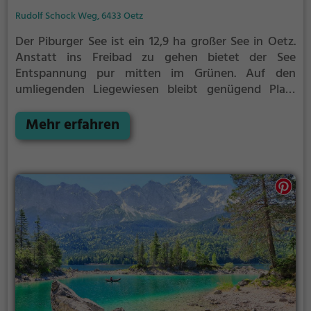
Rudolf Schock Weg, 6433 Oetz
Der Piburger See ist ein 12,9 ha großer See in Oetz.
Anstatt ins Freibad zu gehen bietet der See
Entspannung pur mitten im Grünen. Auf den
umliegenden Liegewiesen bleibt genügend Platz
zum Sonnen, Spielen oder Picknicken. Von Mai bis
September ist der Piburger See ein beliebtes
Mehr erfahren
Ausflugsziel. Egal ob für Familien, Freunde oder
Paare, der Piburger See ist die Adresse für warme
Tage.