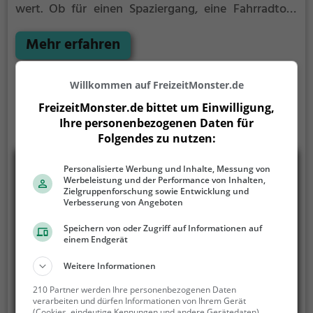
wert. Ob für einen Spaziergang, eine Fahrradtour
oder einfach um die Natur zu genießen - der
Speicherteich Zirbensee bietet zahlreiche
Mehr erfahren
Möglichkeiten für Freizeitaktivitäten.
Willkommen auf FreizeitMonster.de
FreizeitMonster.de bittet um Einwilligung,
Ihre personenbezogenen Daten für
Folgendes zu nutzen:
Personalisierte Werbung und Inhalte, Messung von
Werbeleistung und der Performance von Inhalten,
Zielgruppenforschung sowie Entwicklung und
Verbesserung von Angeboten
Speichern von oder Zugriff auf Informationen auf
einem Endgerät
Weitere Informationen
210 Partner werden Ihre personenbezogenen Daten
verarbeiten und dürfen Informationen von Ihrem Gerät
(Cookies, eindeutige Kennungen und andere Gerätedaten)