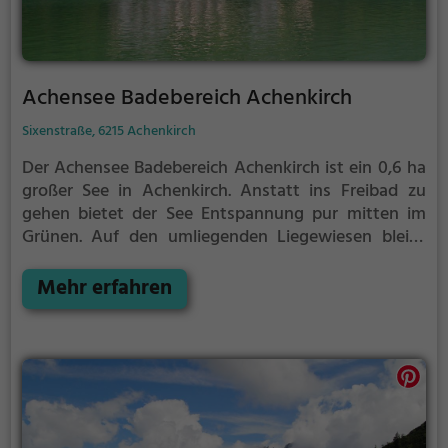
Achensee Badebereich Achenkirch
Sixenstraße, 6215 Achenkirch
Der Achensee Badebereich Achenkirch ist ein 0,6 ha
großer See in Achenkirch.
Anstatt ins Freibad zu
gehen bietet der See Entspannung pur mitten im
Grünen. Auf den umliegenden Liegewiesen bleibt
genügend Platz zum Sonnen, Spielen oder
Picknicken. Von Mai bis September ist der Achensee
Mehr erfahren
Badebereich Achenkirch ein beliebtes Ausflugsziel.
Egal ob für Familien, Freunde oder Paare, der
Achensee Badebereich Achenkirch ist die Adresse
für warme Tage.