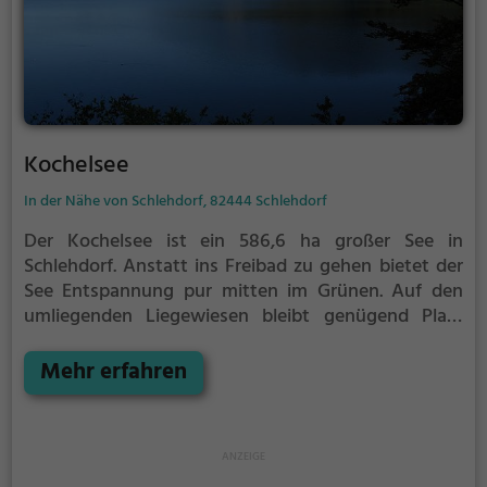
Kochelsee
In der Nähe von Schlehdorf, 82444 Schlehdorf
Der Kochelsee ist ein 586,6 ha großer See in
Schlehdorf.
Anstatt ins Freibad zu gehen bietet der
See Entspannung pur mitten im Grünen. Auf den
umliegenden Liegewiesen bleibt genügend Platz
zum Sonnen, Spielen oder Picknicken. Von Mai bis
September ist der Kochelsee ein beliebtes
Mehr erfahren
Ausflugsziel. Egal ob für Familien, Freunde oder
Paare, der Kochelsee ist die Adresse für warme Tage.