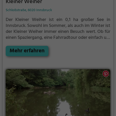
Kleiner Weiher
Schloßstraße, 6020 Innsbruck
Der Kleiner Weiher ist ein 0,1 ha großer See in
Innsbruck.
Sowohl im Sommer, als auch im Winter ist
der Kleiner Weiher immer einen Besuch wert. Ob für
einen Spaziergang, eine Fahrradtour oder einfach um
die Natur zu genießen - der Kleiner Weiher bietet
zahlreiche Möglichkeiten für Freizeitaktivitäten.
Mehr erfahren