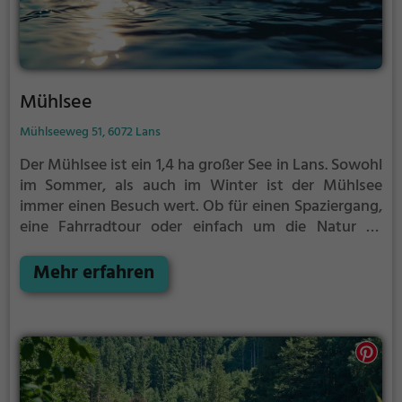
Mühlsee
Mühlseeweg 51, 6072 Lans
Der Mühlsee ist ein 1,4 ha großer See in Lans.
Sowohl
im Sommer, als auch im Winter ist der Mühlsee
immer einen Besuch wert. Ob für einen Spaziergang,
eine Fahrradtour oder einfach um die Natur zu
genießen - der Mühlsee bietet zahlreiche
Möglichkeiten für Freizeitaktivitäten.
Mehr erfahren