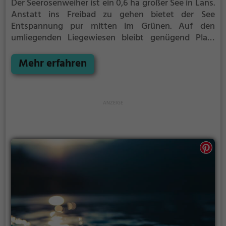
Der Seerosenweiher ist ein 0,6 ha großer See in Lans.
Anstatt ins Freibad zu gehen bietet der See
Entspannung pur mitten im Grünen. Auf den
umliegenden Liegewiesen bleibt genügend Platz
zum Sonnen, Spielen oder Picknicken. Von Mai bis
September ist der Seerosenweiher ein beliebtes
Mehr erfahren
Ausflugsziel. Egal ob für Familien, Freunde oder
Paare, der Seerosenweiher ist die Adresse für warme
Tage.