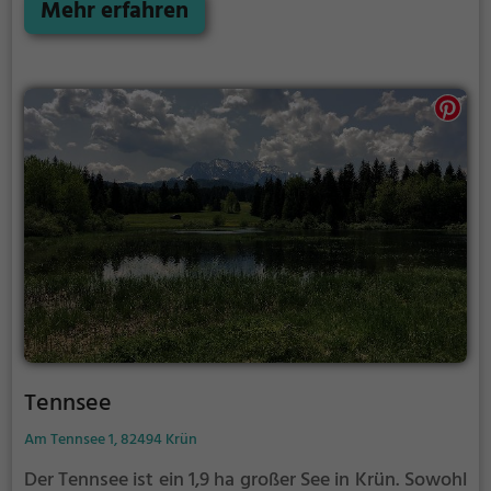
zahlreiche Möglichkeiten für Freizeitaktivitäten.
Mehr erfahren
Tennsee
Am Tennsee 1, 82494 Krün
Der Tennsee ist ein 1,9 ha großer See in Krün.
Sowohl