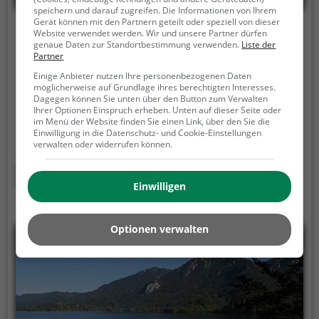
speichern und darauf zugreifen. Die Informationen von Ihrem
Gerät können mit den Partnern geteilt oder speziell von dieser
Walchensee
Website verwendet werden. Wir und unsere Partner dürfen
genaue Daten zur Standortbestimmung verwenden.
Liste der
Partner
In der Nähe von Jachenau, 82432 Kochel am See
Einige Anbieter nutzen Ihre personenbezogenen Daten
Der Walchensee ist ein See in Kochel am See. Mit
möglicherweise auf Grundlage ihres berechtigten Interesses.
Dagegen können Sie unten über den Button zum Verwalten
seiner Fläche von 1616,9 ha ist der über 800 Meter
Ihrer Optionen Einspruch erheben. Unten auf dieser Seite oder
hoch gelegene Walchensee der fünftgrößte See in
im Menü der Website finden Sie einen Link, über den Sie die
Bayern.
Im Talkessel gelegen ist der Walchensee
Einwilligung in die Datenschutz- und Cookie-Einstellungen
verwalten oder widerrufen können.
verhältnismäßig witterungsgeschützt und daher ein
beliebtes Ausflugsziel.
Mehr erfahren
Einwilligen
Optionen verwalten