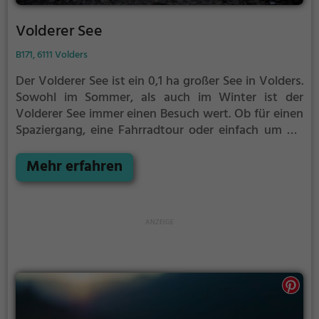
Volderer See
B171, 6111 Volders
Der Volderer See ist ein 0,1 ha großer See in Volders.
Sowohl im Sommer, als auch im Winter ist der
Volderer See immer einen Besuch wert. Ob für einen
Spaziergang, eine Fahrradtour oder einfach um die
Natur zu genießen - der Volderer See bietet
zahlreiche Möglichkeiten für Freizeitaktivitäten.
Mehr erfahren