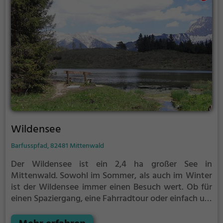
Wildensee
Barfusspfad, 82481 Mittenwald
Der Wildensee ist ein 2,4 ha großer See in
Mittenwald.
Sowohl im Sommer, als auch im Winter
ist der Wildensee immer einen Besuch wert. Ob für
einen Spaziergang, eine Fahrradtour oder einfach um
die Natur zu genießen - der Wildensee bietet
zahlreiche Möglichkeiten für Freizeitaktivitäten.