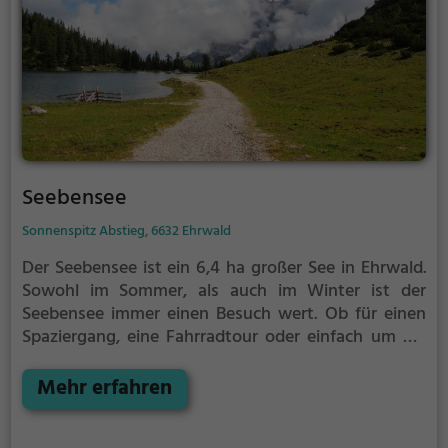
Seebensee
Sonnenspitz Abstieg, 6632 Ehrwald
Der Seebensee ist ein 6,4 ha großer See in Ehrwald.
Sowohl im Sommer, als auch im Winter ist der
Seebensee immer einen Besuch wert. Ob für einen
Spaziergang, eine Fahrradtour oder einfach um die
Natur zu genießen - der Seebensee bietet zahlreiche
Möglichkeiten für Freizeitaktivitäten.
Mehr erfahren