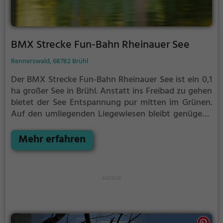
BMX Strecke Fun-Bahn Rheinauer See
Rennerswald, 68782 Brühl
Der BMX Strecke Fun-Bahn Rheinauer See ist ein 0,1
ha großer See in Brühl.
Anstatt ins Freibad zu gehen
bietet der See Entspannung pur mitten im Grünen.
Auf den umliegenden Liegewiesen bleibt genügend
Platz zum Sonnen, Spielen oder Picknicken. Von Mai
bis September ist der BMX Strecke Fun-Bahn
Mehr erfahren
Rheinauer See ein beliebtes Ausflugsziel. Egal ob für
Familien, Freunde oder Paare, der BMX Strecke Fun-
Bahn Rheinauer See ist die Adresse für warme Tage.