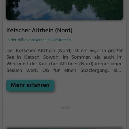
Ketscher Altrhein (Nord)
In der Nähe von Ketsch, 68775 Ketsch
Der Ketscher Altrhein (Nord) ist ein 56,2 ha großer
See in Ketsch.
Sowohl im Sommer, als auch im
Winter ist der Ketscher Altrhein (Nord) immer einen
Besuch wert. Ob für einen Spaziergang, eine
Fahrradtour oder einfach um die Natur zu genießen -
der Ketscher Altrhein (Nord) bietet zahlreiche
Mehr erfahren
Möglichkeiten für Freizeitaktivitäten.