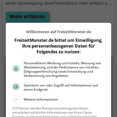
einen Spaziergang, eine Fahrradtour oder einfach um
die Natur zu genießen - der Gänsedrecksee bietet
zahlreiche Möglichkeiten für Freizeitaktivitäten.
Mehr erfahren
Willkommen auf FreizeitMonster.de
FreizeitMonster.de bittet um Einwilligung,
Ihre personenbezogenen Daten für
Folgendes zu nutzen:
Personalisierte Werbung und Inhalte, Messung von
Werbeleistung und der Performance von Inhalten,
Zielgruppenforschung sowie Entwicklung und
Verbesserung von Angeboten
Speichern von oder Zugriff auf Informationen auf
einem Endgerät
Weitere Informationen
210 Partner werden Ihre personenbezogenen Daten
verarbeiten und dürfen Informationen von Ihrem Gerät
(Cookies, eindeutige Kennungen und andere Gerätedaten)