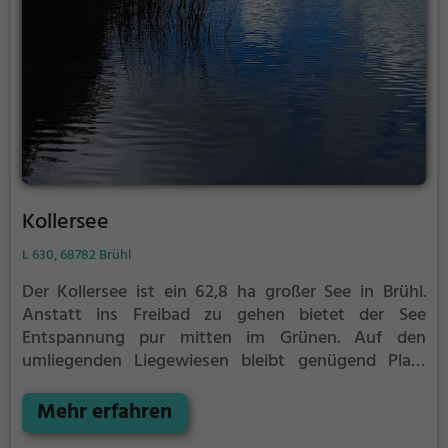
Kollersee
L 630, 68782 Brühl
Der Kollersee ist ein 62,8 ha großer See in Brühl.
Anstatt ins Freibad zu gehen bietet der See
Entspannung pur mitten im Grünen. Auf den
umliegenden Liegewiesen bleibt genügend Platz
zum Sonnen, Spielen oder Picknicken. Von Mai bis
September ist der Kollersee ein beliebtes
Mehr erfahren
Ausflugsziel. Egal ob für Familien, Freunde oder