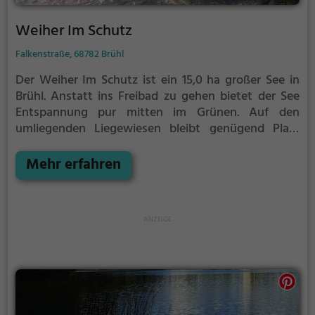
Weiher Im Schutz
Falkenstraße, 68782 Brühl
Der Weiher Im Schutz ist ein 15,0 ha großer See in
Brühl.
Anstatt ins Freibad zu gehen bietet der See
Entspannung pur mitten im Grünen. Auf den
umliegenden Liegewiesen bleibt genügend Platz
zum Sonnen, Spielen oder Picknicken. Von Mai bis
September ist der Weiher Im Schutz ein beliebtes
Mehr erfahren
Ausflugsziel. Egal ob für Familien, Freunde oder
Paare, der Weiher Im Schutz ist die Adresse für
warme Tage.