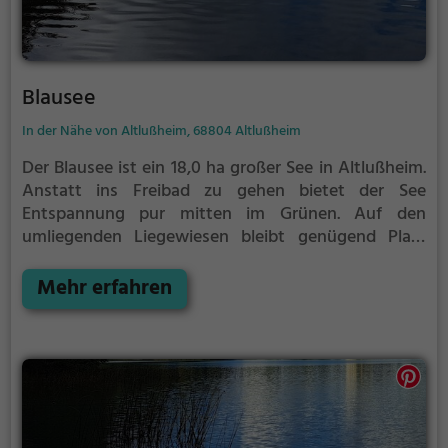
Blausee
In der Nähe von Altlußheim, 68804 Altlußheim
Der Blausee ist ein 18,0 ha großer See in Altlußheim.
Anstatt ins Freibad zu gehen bietet der See
Entspannung pur mitten im Grünen. Auf den
umliegenden Liegewiesen bleibt genügend Platz
zum Sonnen, Spielen oder Picknicken. Von Mai bis
September ist der Blausee ein beliebtes Ausflugsziel.
Mehr erfahren
Egal ob für Familien, Freunde oder Paare, der Blausee
ist die Adresse für warme Tage.