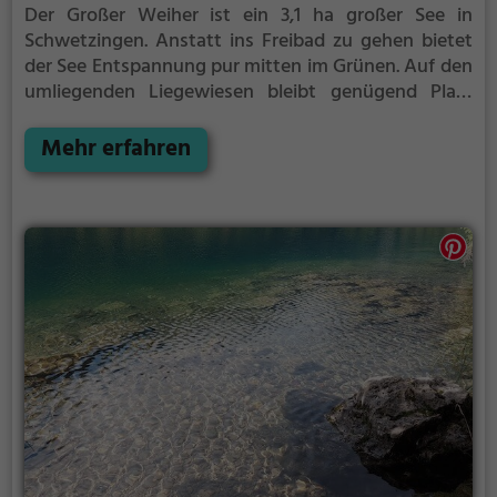
Der Großer Weiher ist ein 3,1 ha großer See in
Schwetzingen.
Anstatt ins Freibad zu gehen bietet
der See Entspannung pur mitten im Grünen. Auf den
umliegenden Liegewiesen bleibt genügend Platz
zum Sonnen, Spielen oder Picknicken. Von Mai bis
September ist der Großer Weiher ein beliebtes
Mehr erfahren
Ausflugsziel. Egal ob für Familien, Freunde oder
Paare, der Großer Weiher ist die Adresse für warme
Tage.