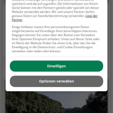
speichern und darauf zugreifen. Die Informationen von Ihrem
Gerät können mit den Partnern geteilt oder speziell von dieser
Rheinauer See
Website verwendet werden. Wir und unsere Partner dürfen
genaue Daten zur Standortbestimmung verwenden.
Liste der
Partner
Am Rheinauer See, 68219 Mannheim
Einige Anbieter nutzen Ihre personenbezogenen Daten
Der Rheinauer See ist ein 13,7 ha großer See in
möglicherweise auf Grundlage ihres berechtigten Interesses.
Dagegen können Sie unten über den Button zum Verwalten
Mannheim. Bei kristallklarem Wasser und
Ihrer Optionen Einspruch erheben. Unten auf dieser Seite oder
großzügigen Sandstränden kommt hier fast schon
im Menü der Website finden Sie einen Link, über den Sie die
echtes Karibik-Feeling auf.
Wassersport-Fans
Einwilligung in die Datenschutz- und Cookie-Einstellungen
verwalten oder widerrufen können.
kommen am Rheinauer See ebenfalls auf ihre
Kosten. Neben einem Stand-Up-Paddle Verleih kann
Mehr erfahren
auf dem See auch Wasserski und Wakeboard
Einwilligen
gefahren werden.
Optionen verwalten