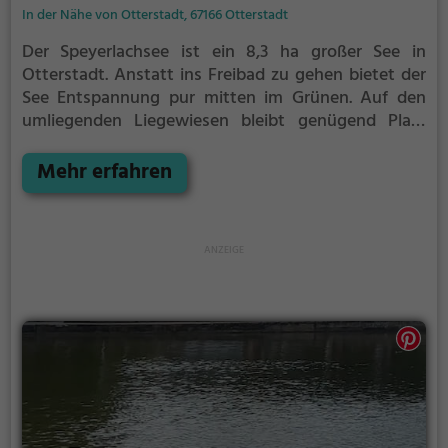
In der Nähe von Otterstadt, 67166 Otterstadt
Der Speyerlachsee ist ein 8,3 ha großer See in
Otterstadt.
Anstatt ins Freibad zu gehen bietet der
See Entspannung pur mitten im Grünen. Auf den
umliegenden Liegewiesen bleibt genügend Platz
zum Sonnen, Spielen oder Picknicken. Von Mai bis
September ist der Speyerlachsee ein beliebtes
Mehr erfahren
Ausflugsziel. Egal ob für Familien, Freunde oder
Paare, der Speyerlachsee ist die Adresse für warme
Tage.