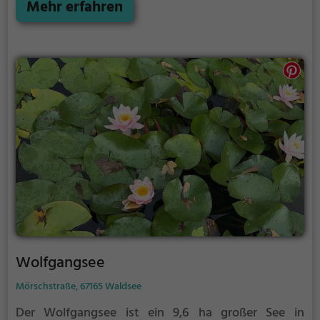
September ist der Schlicht ein beliebtes Ausflugsziel.
Mehr erfahren
Egal ob für Familien, Freunde oder Paare, der Schlicht
ist die Adresse für warme Tage.
Wolfgangsee
Mörschstraße, 67165 Waldsee
Der Wolfgangsee ist ein 9,6 ha großer See in