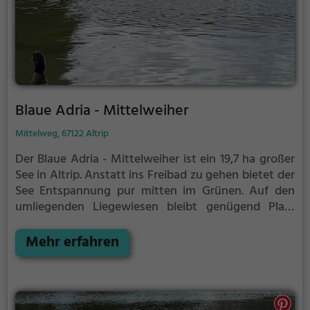
Blaue Adria - Mittelweiher
Mittelweg, 67122 Altrip
Der Blaue Adria - Mittelweiher ist ein 19,7 ha großer
See in Altrip.
Anstatt ins Freibad zu gehen bietet der
See Entspannung pur mitten im Grünen. Auf den
umliegenden Liegewiesen bleibt genügend Platz
zum Sonnen, Spielen oder Picknicken. Von Mai bis
September ist der Blaue Adria - Mittelweiher ein
Mehr erfahren
beliebtes Ausflugsziel. Egal ob für Familien, Freunde
oder Paare, der Blaue Adria - Mittelweiher ist die
Adresse für warme Tage.