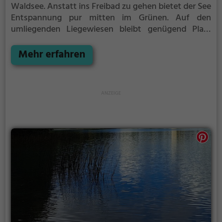
Waldsee.
Anstatt ins Freibad zu gehen bietet der See
Entspannung pur mitten im Grünen. Auf den
umliegenden Liegewiesen bleibt genügend Platz
zum Sonnen, Spielen oder Picknicken. Von Mai bis
September ist der Wolfgangsee ein beliebtes
Mehr erfahren
Ausflugsziel. Egal ob für Familien, Freunde oder
Paare, der Wolfgangsee ist die Adresse für warme
Tage.