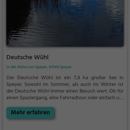
Deutsche Wühl
In der Nähe von Speyer, 67346 Speyer
Der Deutsche Wühl ist ein 7,4 ha großer See in
Speyer.
Sowohl im Sommer, als auch im Winter ist
der Deutsche Wühl immer einen Besuch wert. Ob für
einen Spaziergang, eine Fahrradtour oder einfach um
die Natur zu genießen - der Deutsche Wühl bietet
zahlreiche Möglichkeiten für Freizeitaktivitäten.
Mehr erfahren