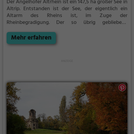
Der Angelhofer Altrhein ist ein 147,5 ha großer See in
Altrip. Entstanden ist der See, der eigentlich ein
Altarm des Rheins ist, im Zuge der
Rheinbegradigung.
Der so übrig gebliebene
Rheinbogen ist heute ein beliebtes Ausflugsziel und
wird vor allem zum Baden und für Wassersport
Mehr erfahren
genutzt.