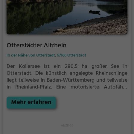
Otterstädter Altrhein
In der Nähe von Otterstadt, 67166 Otterstadt
Der Kollersee ist ein 280,5 ha großer See in
Otterstadt. Die künstlich angelegte Rheinschlinge
liegt teilweise in Baden-Württemberg und teilweise
in Rheinland-Pfalz.
Eine motorisierte Autofähre
bringe Besucher über den Rhein zur sogenannten
Kollerinsel in der Mitte des Sees.
Mehr erfahren