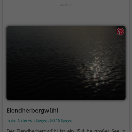
Elendherbergwühl
In der Nähe von Speyer, 67346 Speyer
Der Elendherbergwühl ist ein 15,4 ha großer See in