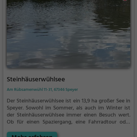
Steinhäuserwühlsee
Am Rübsamenwühl 11-31, 67346 Speyer
Der Steinhäuserwühlsee ist ein 13,9 ha großer See in
Speyer.
Sowohl im Sommer, als auch im Winter ist
der Steinhäuserwühlsee immer einen Besuch wert.
Ob für einen Spaziergang, eine Fahrradtour oder
einfach um die Natur zu genießen - der
Steinhäuserwühlsee bietet zahlreiche Möglichkeiten