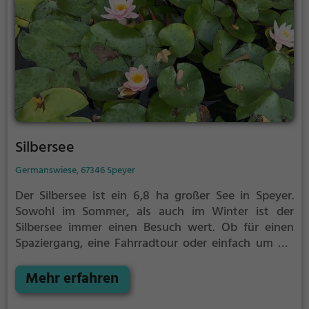
Silbersee
Germanswiese, 67346 Speyer
Der Silbersee ist ein 6,8 ha großer See in Speyer.
Sowohl im Sommer, als auch im Winter ist der
Silbersee immer einen Besuch wert. Ob für einen
Spaziergang, eine Fahrradtour oder einfach um die
Natur zu genießen - der Silbersee bietet zahlreiche
Möglichkeiten für Freizeitaktivitäten.
Mehr erfahren