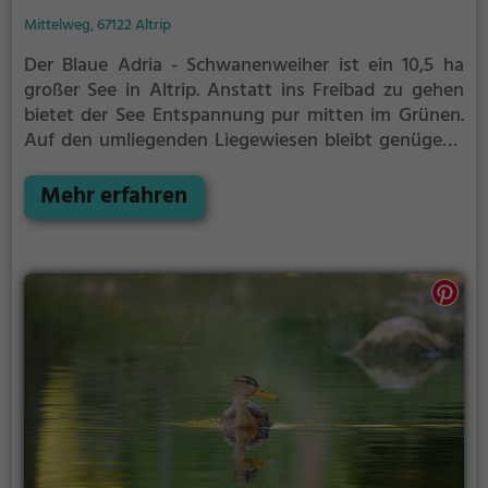
Mittelweg, 67122 Altrip
Der Blaue Adria - Schwanenweiher ist ein 10,5 ha
großer See in Altrip.
Anstatt ins Freibad zu gehen
bietet der See Entspannung pur mitten im Grünen.
Auf den umliegenden Liegewiesen bleibt genügend
Platz zum Sonnen, Spielen oder Picknicken. Von Mai
bis September ist der Blaue Adria - Schwanenweiher
Mehr erfahren
ein beliebtes Ausflugsziel. Egal ob für Familien,
Freunde oder Paare, der Blaue Adria -
Schwanenweiher ist die Adresse für warme Tage.