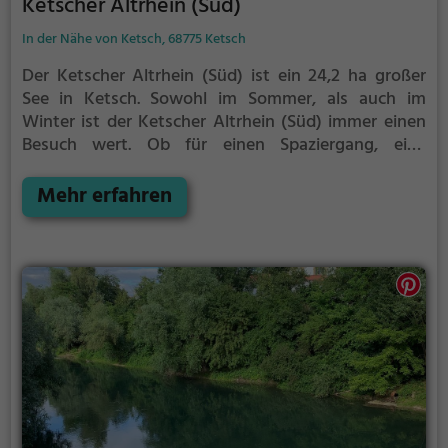
Ketscher Altrhein (Süd)
In der Nähe von Ketsch, 68775 Ketsch
Der Ketscher Altrhein (Süd) ist ein 24,2 ha großer
See in Ketsch.
Sowohl im Sommer, als auch im
Winter ist der Ketscher Altrhein (Süd) immer einen
Besuch wert. Ob für einen Spaziergang, eine
Fahrradtour oder einfach um die Natur zu genießen -
der Ketscher Altrhein (Süd) bietet zahlreiche
Mehr erfahren
Möglichkeiten für Freizeitaktivitäten.