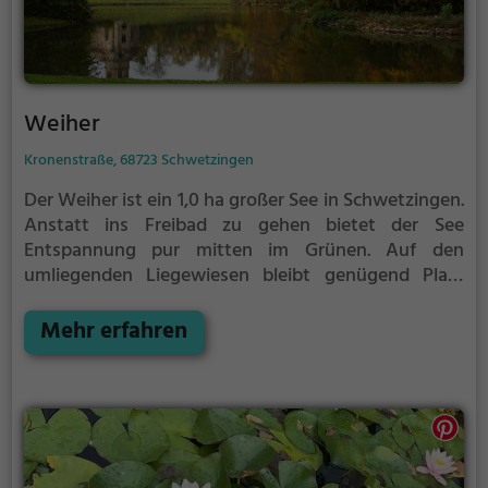
Weiher
Kronenstraße, 68723 Schwetzingen
Der Weiher ist ein 1,0 ha großer See in Schwetzingen.
Anstatt ins Freibad zu gehen bietet der See
Entspannung pur mitten im Grünen. Auf den
umliegenden Liegewiesen bleibt genügend Platz
zum Sonnen, Spielen oder Picknicken. Von Mai bis
September ist der Weiher ein beliebtes Ausflugsziel.
Mehr erfahren
Egal ob für Familien, Freunde oder Paare, der Weiher
ist die Adresse für warme Tage.