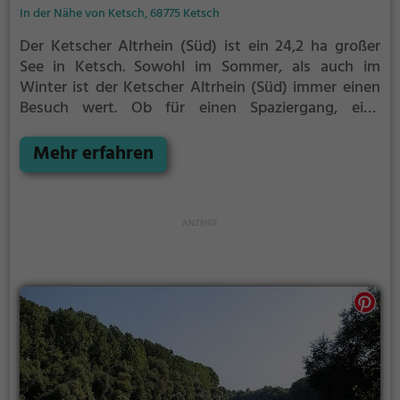
In der Nähe von Ketsch, 68775 Ketsch
Der Ketscher Altrhein (Süd) ist ein 24,2 ha großer
See in Ketsch.
Sowohl im Sommer, als auch im
Winter ist der Ketscher Altrhein (Süd) immer einen
Besuch wert. Ob für einen Spaziergang, eine
Fahrradtour oder einfach um die Natur zu genießen -
der Ketscher Altrhein (Süd) bietet zahlreiche
Mehr erfahren
Möglichkeiten für Freizeitaktivitäten.