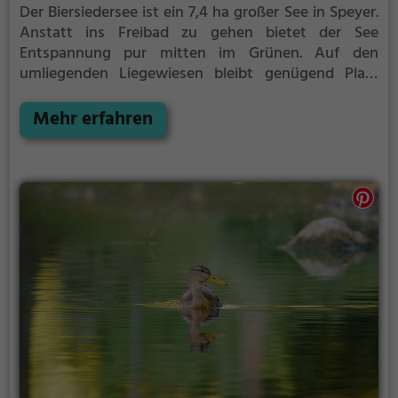
Der Biersiedersee ist ein 7,4 ha großer See in Speyer.
Anstatt ins Freibad zu gehen bietet der See
Entspannung pur mitten im Grünen. Auf den
umliegenden Liegewiesen bleibt genügend Platz
zum Sonnen, Spielen oder Picknicken. Von Mai bis
September ist der Biersiedersee ein beliebtes
Mehr erfahren
Ausflugsziel. Egal ob für Familien, Freunde oder
Paare, der Biersiedersee ist die Adresse für warme
Tage.