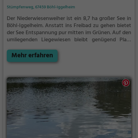
Stümpfenweg, 67459 Böhl-Iggelheim
Der Niederwiesenweiher ist ein 8,7 ha großer See in
Böhl-Iggelheim.
Anstatt ins Freibad zu gehen bietet
der See Entspannung pur mitten im Grünen. Auf den
umliegenden Liegewiesen bleibt genügend Platz
zum Sonnen, Spielen oder Picknicken. Von Mai bis
September ist der Niederwiesenweiher ein beliebtes
Mehr erfahren
Ausflugsziel. Egal ob für Familien, Freunde oder
Paare, der Niederwiesenweiher ist die Adresse für
warme Tage.