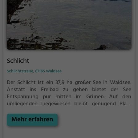
Schlicht
Schlichtstraße, 67165 Waldsee
Der Schlicht ist ein 37,9 ha großer See in Waldsee.
Anstatt ins Freibad zu gehen bietet der See
Entspannung pur mitten im Grünen. Auf den
umliegenden Liegewiesen bleibt genügend Platz
zum Sonnen, Spielen oder Picknicken. Von Mai bis
September ist der Schlicht ein beliebtes Ausflugsziel.
Mehr erfahren
Egal ob für Familien, Freunde oder Paare, der Schlicht
ist die Adresse für warme Tage.