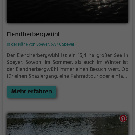
Elendherbergwühl
In der Nähe von Speyer, 67346 Speyer
Der Elendherbergwühl ist ein 15,4 ha großer See in
Speyer.
Sowohl im Sommer, als auch im Winter ist
der Elendherbergwühl immer einen Besuch wert. Ob
für einen Spaziergang, eine Fahrradtour oder einfach
um die Natur zu genießen - der Elendherbergwühl
bietet zahlreiche Möglichkeiten für
Mehr erfahren
Freizeitaktivitäten.