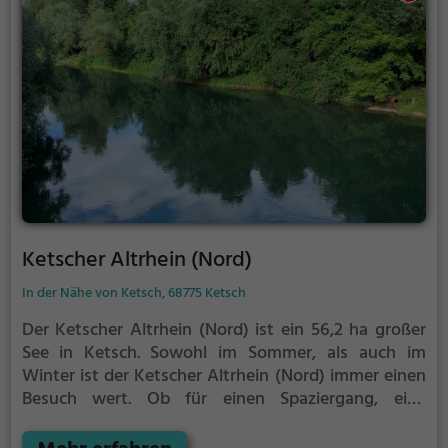
Ketscher Altrhein (Nord)
In der Nähe von Ketsch, 68775 Ketsch
Der Ketscher Altrhein (Nord) ist ein 56,2 ha großer
See in Ketsch.
Sowohl im Sommer, als auch im
Winter ist der Ketscher Altrhein (Nord) immer einen
Besuch wert. Ob für einen Spaziergang, eine
Fahrradtour oder einfach um die Natur zu genießen -
der Ketscher Altrhein (Nord) bietet zahlreiche