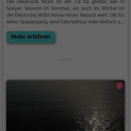
Der Deutsche Wühl ist ein 7,4 ha großer See in
Speyer.
Sowohl im Sommer, als auch im Winter ist
der Deutsche Wühl immer einen Besuch wert. Ob für
einen Spaziergang, eine Fahrradtour oder einfach um
die Natur zu genießen - der Deutsche Wühl bietet
zahlreiche Möglichkeiten für Freizeitaktivitäten.
Mehr erfahren