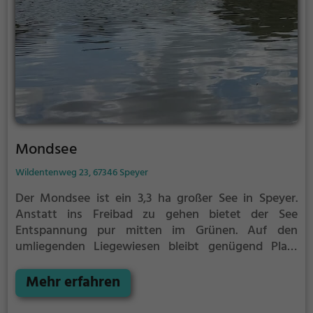
Mondsee
Wildentenweg 23, 67346 Speyer
Der Mondsee ist ein 3,3 ha großer See in Speyer.
Anstatt ins Freibad zu gehen bietet der See
Entspannung pur mitten im Grünen. Auf den
umliegenden Liegewiesen bleibt genügend Platz
zum Sonnen, Spielen oder Picknicken. Von Mai bis
September ist der Mondsee ein beliebtes
Mehr erfahren
Ausflugsziel. Egal ob für Familien, Freunde oder
Paare, der Mondsee ist die Adresse für warme Tage.