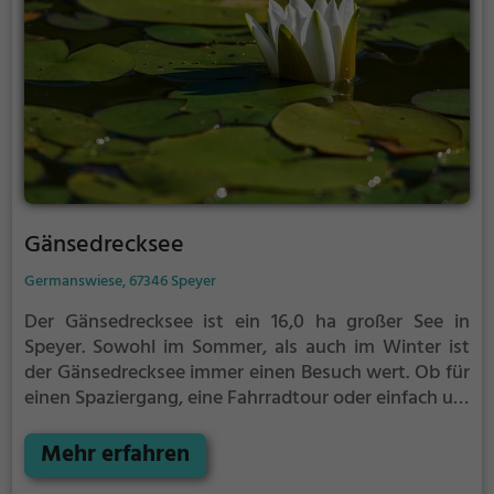
Gänsedrecksee
Germanswiese, 67346 Speyer
Der Gänsedrecksee ist ein 16,0 ha großer See in
Speyer.
Sowohl im Sommer, als auch im Winter ist
der Gänsedrecksee immer einen Besuch wert. Ob für
einen Spaziergang, eine Fahrradtour oder einfach um
die Natur zu genießen - der Gänsedrecksee bietet
zahlreiche Möglichkeiten für Freizeitaktivitäten.
Mehr erfahren