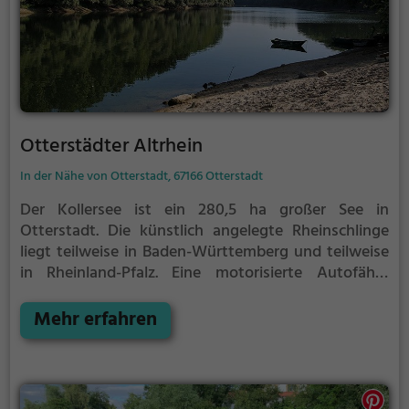
Otterstädter Altrhein
In der Nähe von Otterstadt, 67166 Otterstadt
Der Kollersee ist ein 280,5 ha großer See in
Otterstadt. Die künstlich angelegte Rheinschlinge
liegt teilweise in Baden-Württemberg und teilweise
in Rheinland-Pfalz.
Eine motorisierte Autofähre
bringe Besucher über den Rhein zur sogenannten
Kollerinsel in der Mitte des Sees.
Mehr erfahren