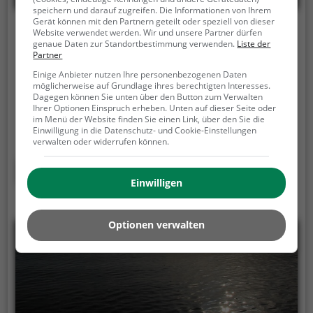
speichern und darauf zugreifen. Die Informationen von Ihrem
Gerät können mit den Partnern geteilt oder speziell von dieser
Speyerlachsee
Website verwendet werden. Wir und unsere Partner dürfen
genaue Daten zur Standortbestimmung verwenden.
Liste der
Partner
In der Nähe von Otterstadt, 67166 Otterstadt
Einige Anbieter nutzen Ihre personenbezogenen Daten
Der Speyerlachsee ist ein 8,3 ha großer See in
möglicherweise auf Grundlage ihres berechtigten Interesses.
Dagegen können Sie unten über den Button zum Verwalten
Otterstadt.
Anstatt ins Freibad zu gehen bietet der
Ihrer Optionen Einspruch erheben. Unten auf dieser Seite oder
See Entspannung pur mitten im Grünen. Auf den
im Menü der Website finden Sie einen Link, über den Sie die
umliegenden Liegewiesen bleibt genügend Platz
Einwilligung in die Datenschutz- und Cookie-Einstellungen
verwalten oder widerrufen können.
zum Sonnen, Spielen oder Picknicken. Von Mai bis
September ist der Speyerlachsee ein beliebtes
Mehr erfahren
Ausflugsziel. Egal ob für Familien, Freunde oder
Einwilligen
Paare, der Speyerlachsee ist die Adresse für warme
Tage.
Optionen verwalten