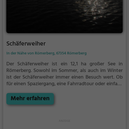
Schäferweiher
In der Nähe von Römerberg, 67354 Römerberg
Der Schäferweiher ist ein 12,1 ha großer See in
Römerberg.
Sowohl im Sommer, als auch im Winter
ist der Schäferweiher immer einen Besuch wert. Ob
für einen Spaziergang, eine Fahrradtour oder einfach
um die Natur zu genießen - der Schäferweiher bietet
zahlreiche Möglichkeiten für Freizeitaktivitäten.
Mehr erfahren