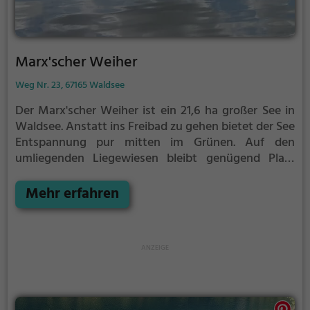
Marx'scher Weiher
Weg Nr. 23, 67165 Waldsee
Der Marx'scher Weiher ist ein 21,6 ha großer See in
Waldsee.
Anstatt ins Freibad zu gehen bietet der See
Entspannung pur mitten im Grünen. Auf den
umliegenden Liegewiesen bleibt genügend Platz
zum Sonnen, Spielen oder Picknicken. Von Mai bis
September ist der Marx'scher Weiher ein beliebtes
Mehr erfahren
Ausflugsziel. Egal ob für Familien, Freunde oder
Paare, der Marx'scher Weiher ist die Adresse für
warme Tage.