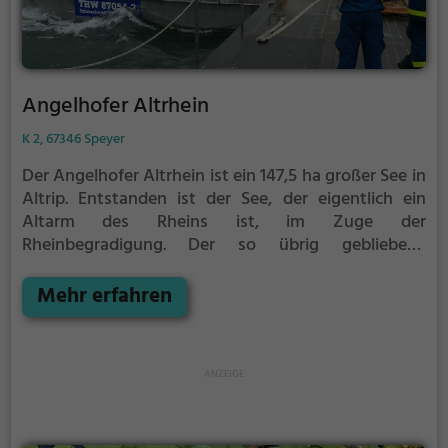
Angelhofer Altrhein
K 2, 67346 Speyer
Der Angelhofer Altrhein ist ein 147,5 ha großer See in
Altrip. Entstanden ist der See, der eigentlich ein
Altarm des Rheins ist, im Zuge der
Rheinbegradigung.
Der so übrig gebliebene
Rheinbogen ist heute ein beliebtes Ausflugsziel und
wird vor allem zum Baden und für Wassersport
Mehr erfahren
genutzt.