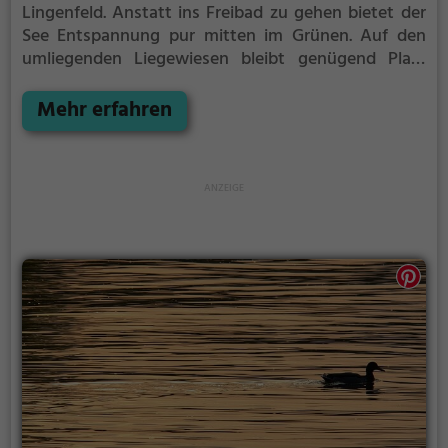
Lingenfeld.
Anstatt ins Freibad zu gehen bietet der
See Entspannung pur mitten im Grünen. Auf den
umliegenden Liegewiesen bleibt genügend Platz
zum Sonnen, Spielen oder Picknicken. Von Mai bis
September ist der Großer Weiher ein beliebtes
Mehr erfahren
Ausflugsziel. Egal ob für Familien, Freunde oder
Paare, der Großer Weiher ist die Adresse für warme
Tage.