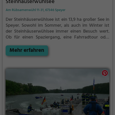
Steinhäuserwühlsee
Am Rübsamenwühl 11-31, 67346 Speyer
Der Steinhäuserwühlsee ist ein 13,9 ha großer See in
Speyer.
Sowohl im Sommer, als auch im Winter ist
der Steinhäuserwühlsee immer einen Besuch wert.
Ob für einen Spaziergang, eine Fahrradtour oder
einfach um die Natur zu genießen - der
Steinhäuserwühlsee bietet zahlreiche Möglichkeiten
Mehr erfahren
für Freizeitaktivitäten.