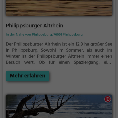
Philippsburger Altrhein
In der Nähe von Philippsburg, 76661 Philippsburg
Der Philippsburger Altrhein ist ein 12,9 ha großer See
in Philippsburg.
Sowohl im Sommer, als auch im
Winter ist der Philippsburger Altrhein immer einen
Besuch wert. Ob für einen Spaziergang, eine
Fahrradtour oder einfach um die Natur zu genießen -
der Philippsburger Altrhein bietet zahlreiche
Mehr erfahren
Möglichkeiten für Freizeitaktivitäten.