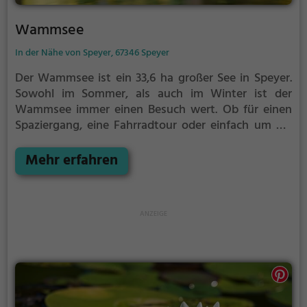
Wammsee
In der Nähe von Speyer, 67346 Speyer
Der Wammsee ist ein 33,6 ha großer See in Speyer.
Sowohl im Sommer, als auch im Winter ist der
Wammsee immer einen Besuch wert. Ob für einen
Spaziergang, eine Fahrradtour oder einfach um die
Natur zu genießen - der Wammsee bietet zahlreiche
Möglichkeiten für Freizeitaktivitäten.
Mehr erfahren