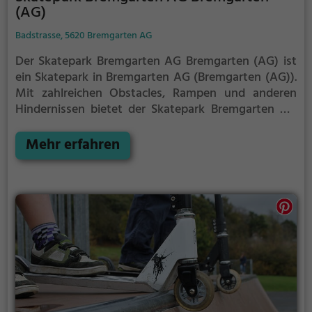
(AG)
Badstrasse, 5620 Bremgarten AG
Der Skatepark Bremgarten AG Bremgarten (AG) ist
ein Skatepark in Bremgarten AG (Bremgarten (AG)).
Mit zahlreichen Obstacles, Rampen und anderen
Hindernissen bietet der Skatepark Bremgarten AG
Bremgarten (AG) die perfekte Gelegenheit, um dein
Können unter Beweis zu stellen.
Mehr erfahren