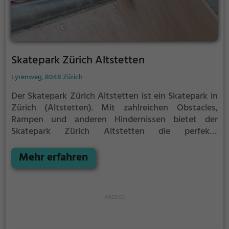
Skatepark Zürich Altstetten
Lyrenweg, 8048 Zürich
Der Skatepark Zürich Altstetten ist ein Skatepark in
Zürich (Altstetten).
Mit zahlreichen Obstacles,
Rampen und anderen Hindernissen bietet der
Skatepark Zürich Altstetten die perfekte
Gelegenheit, um dein Können unter Beweis zu
stellen.
Mehr erfahren