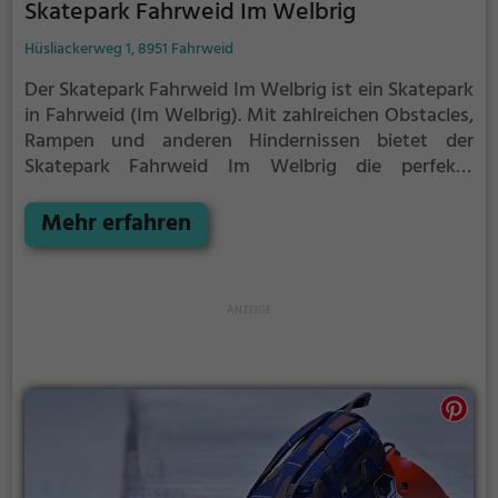
Skatepark Fahrweid Im Welbrig
Hüsliackerweg 1, 8951 Fahrweid
Der Skatepark Fahrweid Im Welbrig ist ein Skatepark
in Fahrweid (Im Welbrig).
Mit zahlreichen Obstacles,
Rampen und anderen Hindernissen bietet der
Skatepark Fahrweid Im Welbrig die perfekte
Gelegenheit, um dein Können unter Beweis zu
stellen.
Mehr erfahren