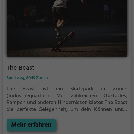
The Beast
Sportweg, 8049 Zürich
The Beast ist ein Skatepark in Zürich
(Industriequartier).
Mit zahlreichen Obstacles,
Rampen und anderen Hindernissen bietet The Beast
die perfekte Gelegenheit, um dein Können unter
Beweis zu stellen.
Egal ob erfahrener Skater oder
Anfänger, The Beast hat für jeden etwas zu bieten -
Mehr erfahren
ganz egal, ob du nur ein wenig üben, oder mit