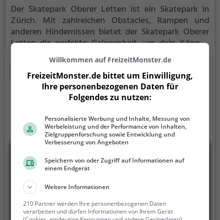
Der Skatepark Oberer Letten ist ein Skatepark in
Zürich.
Mit zahlreichen Obstacles, Rampen und
anderen Hindernissen bietet der Skatepark Oberer
Letten die perfekte Gelegenheit, um dein Können
unter Beweis zu stellen.
Egal ob erfahrener Skater
Willkommen auf FreizeitMonster.de
oder Anfänger, der Skatepark Oberer Letten hat für
Mehr erfahren
FreizeitMonster.de bittet um Einwilligung,
jeden etwas zu bieten - ganz egal, ob du nur ein
Ihre personenbezogenen Daten für
wenig üben, oder mit deinen neusten Tricks
Folgendes zu nutzen:
angeben möchtest.
Personalisierte Werbung und Inhalte, Messung von
Werbeleistung und der Performance von Inhalten,
Zielgruppenforschung sowie Entwicklung und
Verbesserung von Angeboten
Speichern von oder Zugriff auf Informationen auf
einem Endgerät
Weitere Informationen
210 Partner werden Ihre personenbezogenen Daten
verarbeiten und dürfen Informationen von Ihrem Gerät
(Cookies, eindeutige Kennungen und andere Gerätedaten)