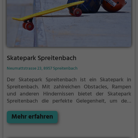
Skatepark Spreitenbach
Neumattstrasse 23, 8957 Spreitenbach
Der Skatepark Spreitenbach ist ein Skatepark in
Spreitenbach.
Mit zahlreichen Obstacles, Rampen
und anderen Hindernissen bietet der Skatepark
Spreitenbach die perfekte Gelegenheit, um dein
Können unter Beweis zu stellen.
Egal ob erfahrener
Skater oder Anfänger, der Skatepark Spreitenbach
Mehr erfahren
hat für jeden etwas zu bieten - ganz egal, ob du nur
ein wenig üben, oder mit deinen neusten Tricks
angeben möchtest.