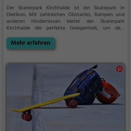
Der Skaterpark Kirchhalde ist ein Skatepark in
Dietikon.
Mit zahlreichen Obstacles, Rampen und
anderen Hindernissen bietet der Skaterpark
Kirchhalde die perfekte Gelegenheit, um dein
Können unter Beweis zu stellen.
Egal ob erfahrener
Skater oder Anfänger, der Skaterpark Kirchhalde hat
Mehr erfahren
für jeden etwas zu bieten - ganz egal, ob du nur ein
wenig üben, oder mit deinen neusten Tricks
angeben möchtest.