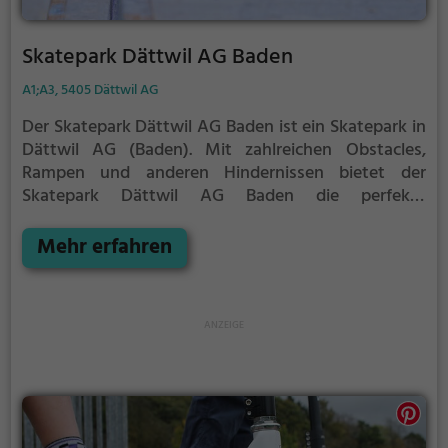
Skatepark Dättwil AG Baden
A1;A3, 5405 Dättwil AG
Der Skatepark Dättwil AG Baden ist ein Skatepark in
Dättwil AG (Baden).
Mit zahlreichen Obstacles,
Rampen und anderen Hindernissen bietet der
Skatepark Dättwil AG Baden die perfekte
Gelegenheit, um dein Können unter Beweis zu
stellen.
Egal ob erfahrener Skater oder Anfänger, der
Mehr erfahren
Skatepark Dättwil AG Baden hat für jeden etwas zu
bieten - ganz egal, ob du nur ein wenig üben, oder
mit deinen neusten Tricks angeben möchtest.