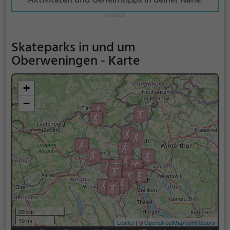
Aktivitäten und Geheimtipps in deiner Nähe.
Skateparks in und um
Oberweningen - Karte
+
−
20 km
10 mi
Leaflet
| ©
OpenStreetMap contributors