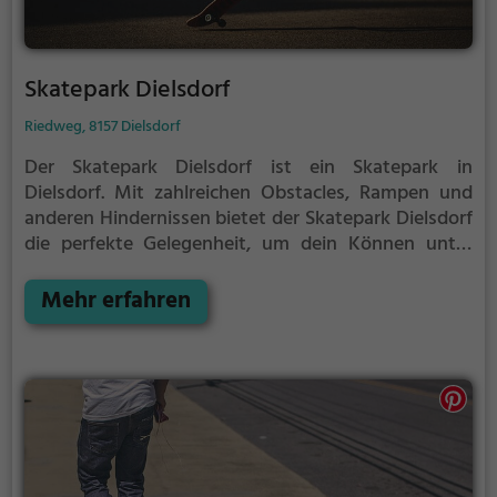
Skatepark Dielsdorf
Riedweg, 8157 Dielsdorf
Der Skatepark Dielsdorf ist ein Skatepark in
Dielsdorf.
Mit zahlreichen Obstacles, Rampen und
anderen Hindernissen bietet der Skatepark Dielsdorf
die perfekte Gelegenheit, um dein Können unter
Beweis zu stellen.
Egal ob erfahrener Skater oder
Anfänger, der Skatepark Dielsdorf hat für jeden
Mehr erfahren
etwas zu bieten - ganz egal, ob du nur ein wenig
üben, oder mit deinen neusten Tricks angeben
möchtest.