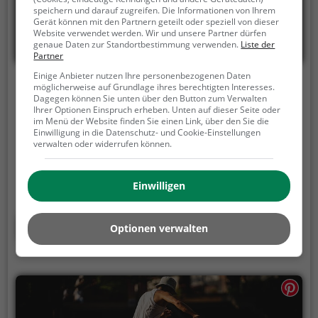
speichern und darauf zugreifen. Die Informationen von Ihrem
Gerät können mit den Partnern geteilt oder speziell von dieser
Website verwendet werden. Wir und unsere Partner dürfen
genaue Daten zur Standortbestimmung verwenden.
Liste der
Partner
Einige Anbieter nutzen Ihre personenbezogenen Daten
Skatepark Birmensdorf
möglicherweise auf Grundlage ihres berechtigten Interesses.
Dagegen können Sie unten über den Button zum Verwalten
Ihrer Optionen Einspruch erheben. Unten auf dieser Seite oder
Reppischtalweg, 8903 Birmensdorf ZH
im Menü der Website finden Sie einen Link, über den Sie die
Einwilligung in die Datenschutz- und Cookie-Einstellungen
Der Skatepark Birmensdorf ist ein Skatepark in
verwalten oder widerrufen können.
Birmensdorf ZH (Birmensdorf (ZH)).
Mit zahlreichen
Obstacles, Rampen und anderen Hindernissen bietet
der Skatepark Birmensdorf die perfekte Gelegenheit,
Einwilligen
um dein Können unter Beweis zu stellen.
Mehr erfahren
Optionen verwalten