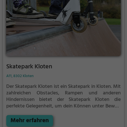
Skatepark Kloten
A11, 8302 Kloten
Der Skatepark Kloten ist ein Skatepark in Kloten.
Mit
zahlreichen Obstacles, Rampen und anderen
Hindernissen bietet der Skatepark Kloten die
perfekte Gelegenheit, um dein Können unter Beweis
zu stellen.
Egal ob erfahrener Skater oder Anfänger,
der Skatepark Kloten hat für jeden etwas zu bieten -
Mehr erfahren
ganz egal, ob du nur ein wenig üben, oder mit