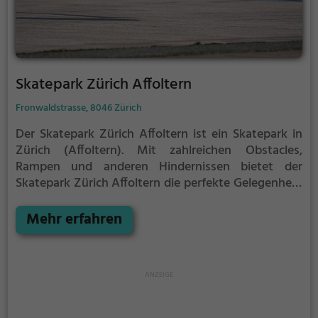
Skatepark Zürich Affoltern
Fronwaldstrasse, 8046 Zürich
Der Skatepark Zürich Affoltern ist ein Skatepark in
Zürich (Affoltern).
Mit zahlreichen Obstacles,
Rampen und anderen Hindernissen bietet der
Skatepark Zürich Affoltern die perfekte Gelegenheit,
um dein Können unter Beweis zu stellen.
Egal ob
erfahrener Skater oder Anfänger, der Skatepark
Mehr erfahren
Zürich Affoltern hat für jeden etwas zu bieten - ganz
egal, ob du nur ein wenig üben, oder mit deinen
neusten Tricks angeben möchtest.