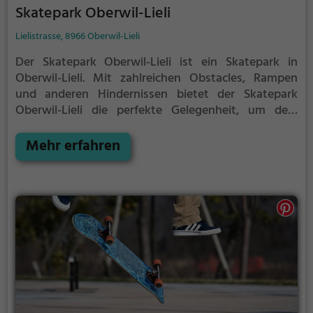
Skatepark Oberwil-Lieli
Lielistrasse, 8966 Oberwil-Lieli
Der Skatepark Oberwil-Lieli ist ein Skatepark in
Oberwil-Lieli.
Mit zahlreichen Obstacles, Rampen
und anderen Hindernissen bietet der Skatepark
Oberwil-Lieli die perfekte Gelegenheit, um dein
Können unter Beweis zu stellen.
Egal ob erfahrener
Skater oder Anfänger, der Skatepark Oberwil-Lieli
Mehr erfahren
hat für jeden etwas zu bieten - ganz egal, ob du nur
ein wenig üben, oder mit deinen neusten Tricks
angeben möchtest.