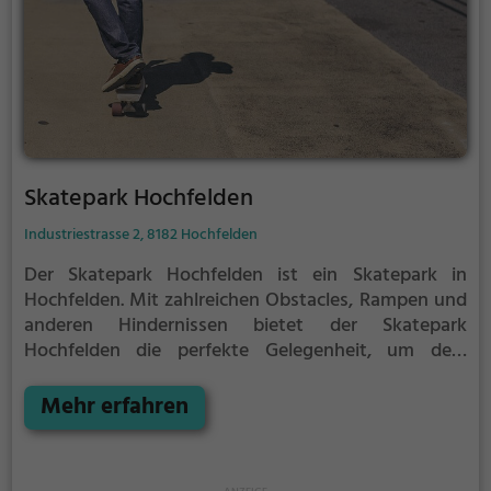
Skatepark Hochfelden
Industriestrasse 2, 8182 Hochfelden
Der Skatepark Hochfelden ist ein Skatepark in
Hochfelden.
Mit zahlreichen Obstacles, Rampen und
anderen Hindernissen bietet der Skatepark
Hochfelden die perfekte Gelegenheit, um dein
Können unter Beweis zu stellen.
Egal ob erfahrener
Skater oder Anfänger, der Skatepark Hochfelden hat
Mehr erfahren
für jeden etwas zu bieten - ganz egal, ob du nur ein
wenig üben, oder mit deinen neusten Tricks
angeben möchtest.