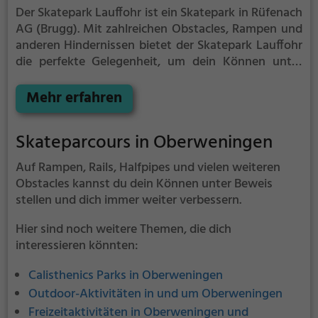
Der Skatepark Lauffohr ist ein Skatepark in Rüfenach
AG (Brugg).
Mit zahlreichen Obstacles, Rampen und
anderen Hindernissen bietet der Skatepark Lauffohr
die perfekte Gelegenheit, um dein Können unter
Beweis zu stellen.
Egal ob erfahrener Skater oder
Anfänger, der Skatepark Lauffohr hat für jeden
Mehr erfahren
etwas zu bieten - ganz egal, ob du nur ein wenig
üben, oder mit deinen neusten Tricks angeben
Skateparcours in Oberweningen
möchtest.
Auf Rampen, Rails, Halfpipes und vielen weiteren
Obstacles kannst du dein Können unter Beweis
stellen und dich immer weiter verbessern.
Hier sind noch weitere Themen, die dich
interessieren könnten:
Calisthenics Parks in Oberweningen
Outdoor-Aktivitäten in und um Oberweningen
Freizeitaktivitäten in Oberweningen und