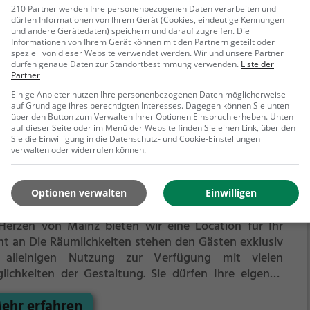
enseitig herausfordern. Welches Team gewinnt das
210 Partner werden Ihre personenbezogenen Daten verarbeiten und
dürfen Informationen von Ihrem Gerät (Cookies, eindeutige Kennungen
ch?
Die Soccerhalle eignet sich besonders gut für
und andere Gerätedaten) speichern und darauf zugreifen. Die
ehr erfahren
en Kindergeburtstag, ein Teamevent, eine Firmenfeier
Informationen von Ihrem Gerät können mit den Partnern geteilt oder
r einen Junggesellenabschied.
speziell von dieser Website verwendet werden. Wir und unsere Partner
dürfen genaue Daten zur Standortbestimmung verwenden.
Liste der
Partner
Einige Anbieter nutzen Ihre personenbezogenen Daten möglicherweise
auf Grundlage ihres berechtigten Interesses. Dagegen können Sie unten
über den Button zum Verwalten Ihrer Optionen Einspruch erheben. Unten
auf dieser Seite oder im Menü der Website finden Sie einen Link, über den
Sie die Einwilligung in die Datenschutz- und Cookie-Einstellungen
verwalten oder widerrufen können.
ccercage Mainz
Optionen verwalten
Einwilligen
sheimerstr. 37A, 55131 Mainz
Herzen von Mainz bieten wir eine Location für Ihr
nt an
Die Räumlichkeiten stehen den Gästen exklusiv
 alleinigen Nutzung zur Verfügung mit vielen
lichkeiten der Gestaltung.
Sie dürfen Ihre eigenen
isen und Getränke mitbringen und verzehren.
ehr erfahren