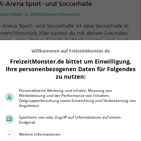
-Arena Sport- und Soccerhalle
aturfreibad 1 a, 55469 Simmern/Hunsrück
-Arena Sport- und Soccerhalle ist eine Soccerhalle in
mern/Hunsrück.
Hier kannst du mit deinen Freunden,
legen, oder deiner Familie Fußball spielen und euch
enseitig herausfordern. Welches Team gewinnt das
Willkommen auf FreizeitMonster.de
ch?
Die Soccerhalle eignet sich besonders gut für
FreizeitMonster.de bittet um Einwilligung,
ehr erfahren
en Kindergeburtstag, ein Teamevent, eine Firmenfeier
Ihre personenbezogenen Daten für Folgendes
r einen Junggesellenabschied.
zu nutzen:
Personalisierte Werbung und Inhalte, Messung von
Werbeleistung und der Performance von Inhalten,
cerpark Taunus-Hills
Zielgruppenforschung sowie Entwicklung und Verbesserung von
Angeboten
bacher Str. 58, 65719 Hofheim am Taunus
Speichern von oder Zugriff auf Informationen auf einem
cerpark Taunus-Hills ist eine Soccerhalle in Hofheim
Endgerät
Taunus.
Hier kannst du mit deinen Freunden,
Weitere Informationen
legen, oder deiner Familie Fußball spielen und euch