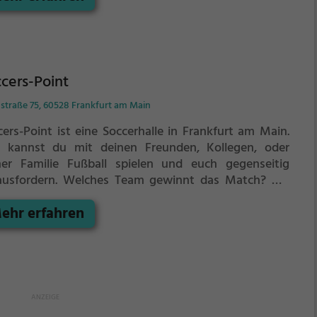
cers-Point
straße 75, 60528 Frankfurt am Main
cers-Point ist eine Soccerhalle in Frankfurt am Main.
r kannst du mit deinen Freunden, Kollegen, oder
ner Familie Fußball spielen und euch gegenseitig
ausfordern. Welches Team gewinnt das Match?
Die
cerhalle eignet sich besonders gut für einen
ehr erfahren
dergeburtstag, ein Teamevent, eine Firmenfeier oder
en Junggesellenabschied.