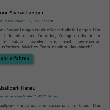
door-Soccer Langen
rt-Bosch-Straße 15-17, 63225 Langen
oor-Soccer Langen ist eine Soccerhalle in Langen.
Hier
nst du mit deinen Freunden, Kollegen, oder deiner
ilie Fußball spielen und euch gegenseitig
ausfordern. Welches Team gewinnt das Match?
Die
cerhalle eignet sich besonders gut für einen
ehr erfahren
dergeburtstag, ein Teamevent, eine Firmenfeier oder
en Junggesellenabschied.
ßballpark Hanau
in-Luther-King-Straße 40, 63452 Hanau
ballpark Hanau ist eine Soccerhalle in Hanau.
Hier