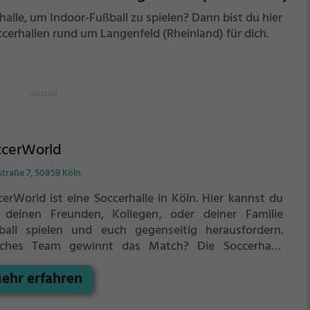
halle, um Indoor-Fußball zu spielen? Dann bist du hier
ccerhallen rund um Langenfeld (Rheinland) für dich.
ccerWorld
traße 7, 50859 Köln
erWorld ist eine Soccerhalle in Köln.
Hier kannst du
 deinen Freunden, Kollegen, oder deiner Familie
ball spielen und euch gegenseitig herausfordern.
ches Team gewinnt das Match?
Die Soccerhalle
net sich besonders gut für einen Kindergeburtstag,
ehr erfahren
n Teamevent, eine Firmenfeier oder einen
ggesellenabschied.