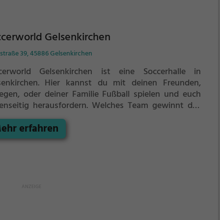
cerworld Gelsenkirchen
straße 39, 45886 Gelsenkirchen
cerworld Gelsenkirchen ist eine Soccerhalle in
senkirchen.
Hier kannst du mit deinen Freunden,
legen, oder deiner Familie Fußball spielen und euch
enseitig herausfordern. Welches Team gewinnt das
ch?
Die Soccerhalle eignet sich besonders gut für
ehr erfahren
en Kindergeburtstag, ein Teamevent, eine Firmenfeier
r einen Junggesellenabschied.