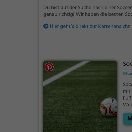
Du bist auf der Suche nach einer Soccer
genau richtig! Wir haben die besten So
Hier geht’s direkt zur Kartenansicht
So
Ottos
Socc
mit
Fuß
Wel
eig
M
ei
Jun