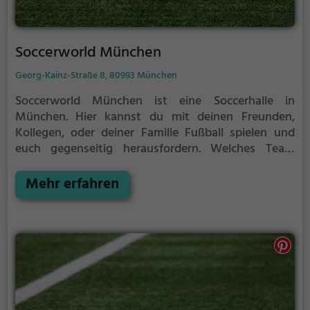
Soccerworld München
Georg-Kainz-Straße 8, 80993 München
Soccerworld München ist eine Soccerhalle in
München.
Hier kannst du mit deinen Freunden,
Kollegen, oder deiner Familie Fußball spielen und
euch gegenseitig herausfordern. Welches Team
gewinnt das Match?
Die Soccerhalle eignet sich
besonders gut für einen Kindergeburtstag, ein
Mehr erfahren
Teamevent, eine Firmenfeier oder einen
Junggesellenabschied.