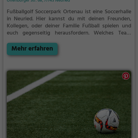
Offenburger Str. 68, 77743 Neuried
Fußballgolf Soccerpark Ortenau ist eine Soccerhalle
in Neuried.
Hier kannst du mit deinen Freunden,
Kollegen, oder deiner Familie Fußball spielen und
euch gegenseitig herausfordern. Welches Team
gewinnt das Match?
Die Soccerhalle eignet sich
besonders gut für einen Kindergeburtstag, ein
Mehr erfahren
Teamevent, eine Firmenfeier oder einen
Junggesellenabschied.