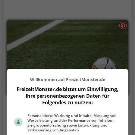
Willkommen auf FreizeitMonster.de
FreizeitMonster.de bittet um Einwilligung,
Ihre personenbezogenen Daten für
Folgendes zu nutzen:
Soccerpark Würzburg
Personalisierte Werbung und Inhalte, Messung von
Oberdürrbacher Str. 45, 97080 Würzburg
Werbeleistung und der Performance von Inhalten,
Zielgruppenforschung sowie Entwicklung und
Soccerpark Würzburg ist eine Soccerhalle in
Verbesserung von Angeboten
Würzburg.
Hier kannst du mit deinen Freunden,