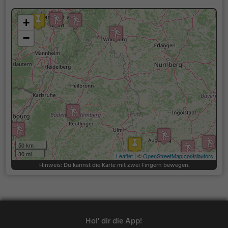
+
−
50 km
30 mi
Leaflet
| ©
OpenStreetMap contributors
Hinweis: Du kannst die Karte mit zwei Fingern bewegen.
Hol' dir die App!