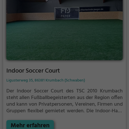
Indoor Soccer Court
Ligusterweg 35, 86381 Krumbach (Schwaben)
Der Indoor Soccer Court des TSC 2010 Krumbach
steht allen Fußballbegeisterten aus der Region offen
und kann von Privatpersonen, Vereinen, Firmen und
Gruppen flexibel gemietet werden. Die Indoor-Halle
bietet ideale Bedingungen für Training,
Kindergeburtstage, Betriebsfeiern oder Freizeitkicks
Mehr erfahren