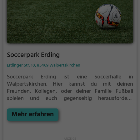
Soccerpark Erding
Erdinger Str. 10, 85469 Walpertskirchen
Soccerpark Erding ist eine Soccerhalle in
Walpertskirchen.
Hier kannst du mit deinen
Freunden, Kollegen, oder deiner Familie Fußball
spielen und euch gegenseitig herausfordern.
Welches Team gewinnt das Match?
Die Soccerhalle
eignet sich besonders gut für einen
Mehr erfahren
Kindergeburtstag, ein Teamevent, eine Firmenfeier
oder einen Junggesellenabschied.