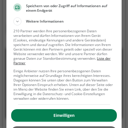
Kollegen, oder deiner Familie Fußball spielen und
Speichern von oder Zugriff auf Informationen auf
einem Endgerät
euch gegenseitig herausfordern. Welches Team
gewinnt das Match?
Die Soccerhalle eignet sich
Weitere Informationen
besonders gut für einen Kindergeburtstag, ein
Mehr erfahren
210 Partner werden Ihre personenbezogenen Daten
Teamevent, eine Firmenfeier oder einen
verarbeiten und dürfen Informationen von Ihrem Gerät
Junggesellenabschied.
(Cookies, eindeutige Kennungen und andere Gerätedaten)
speichern und darauf zugreifen. Die Informationen von Ihrem
Gerät können mit den Partnern geteilt oder speziell von dieser
Website verwendet werden. Wir und unsere Partner dürfen
genaue Daten zur Standortbestimmung verwenden.
Liste der
Partner
Einige Anbieter nutzen Ihre personenbezogenen Daten
möglicherweise auf Grundlage ihres berechtigten Interesses.
Dagegen können Sie unten über den Button zum Verwalten
Ihrer Optionen Einspruch erheben. Unten auf dieser Seite oder
im Menü der Website finden Sie einen Link, über den Sie die
Einwilligung in die Datenschutz- und Cookie-Einstellungen
verwalten oder widerrufen können.
Einwilligen