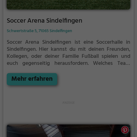
Soccer Arena Sindelfingen
Schwertstraße 5, 71065 Sindelfingen
Soccer Arena Sindelfingen ist eine Soccerhalle in
Sindelfingen.
Hier kannst du mit deinen Freunden,
Kollegen, oder deiner Familie Fußball spielen und
euch gegenseitig herausfordern. Welches Team
gewinnt das Match?
Die Soccerhalle eignet sich
besonders gut für einen Kindergeburtstag, ein
Mehr erfahren
Teamevent, eine Firmenfeier oder einen
Junggesellenabschied.