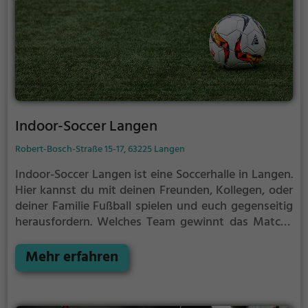
Indoor-Soccer Langen
Robert-Bosch-Straße 15-17, 63225 Langen
Indoor-Soccer Langen ist eine Soccerhalle in Langen.
Hier kannst du mit deinen Freunden, Kollegen, oder
deiner Familie Fußball spielen und euch gegenseitig
herausfordern. Welches Team gewinnt das Match?
Die Soccerhalle eignet sich besonders gut für einen
Kindergeburtstag, ein Teamevent, eine Firmenfeier
Mehr erfahren
oder einen Junggesellenabschied.