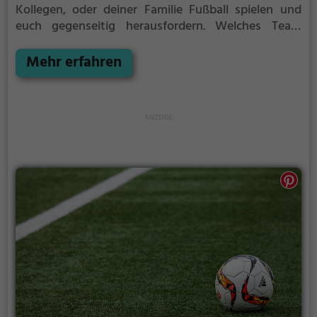
Kollegen, oder deiner Familie Fußball spielen und
euch gegenseitig herausfordern. Welches Team
gewinnt das Match?
Die Soccerhalle eignet sich
besonders gut für einen Kindergeburtstag, ein
Mehr erfahren
Teamevent, eine Firmenfeier oder einen
Junggesellenabschied.