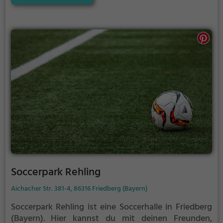
mit Freunden – unabhängig von Wetter und
Jahreszeit. Dank klarer, transparenter Preise und frei
wählbarer Spielzeiten an Wochen- und
Wochenendtagen ist der Soccer Court das perfekte
Angebot für alle, die spontan oder geplant ein
sicheres, wetterunabhängiges Fußballerlebnis
suchen.
Soccerpark Rehling
Aichacher Str. 381-4, 86316 Friedberg (Bayern)
Soccerpark Rehling ist eine Soccerhalle in Friedberg
(Bayern).
Hier kannst du mit deinen Freunden,