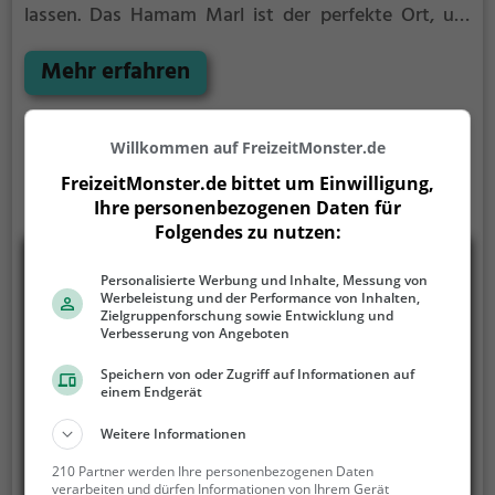
lassen.
Das Hamam Marl ist der perfekte Ort, um
vom anstrengenden Alltag zu entspannen,
auszuspannen und einfach einmal nichts zu tun.
Mehr erfahren
Willkommen auf FreizeitMonster.de
FreizeitMonster.de bittet um Einwilligung,
Ihre personenbezogenen Daten für
Folgendes zu nutzen:
Personalisierte Werbung und Inhalte, Messung von
Werbeleistung und der Performance von Inhalten,
Zielgruppenforschung sowie Entwicklung und
Verbesserung von Angeboten
Speichern von oder Zugriff auf Informationen auf
einem Endgerät
Weitere Informationen
210 Partner werden Ihre personenbezogenen Daten
verarbeiten und dürfen Informationen von Ihrem Gerät