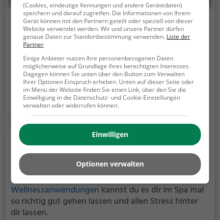
(Cookies, eindeutige Kennungen und andere Gerätedaten)
speichern und darauf zugreifen. Die Informationen von Ihrem
Gerät können mit den Partnern geteilt oder speziell von dieser
Hamam Wuppertal
Website verwendet werden. Wir und unsere Partner dürfen
genaue Daten zur Standortbestimmung verwenden.
Liste der
Hofkamp 17, 42103 Wuppertal
Partner
Das Hamam Wuppertal ist ein Wellness-Center in
Einige Anbieter nutzen Ihre personenbezogenen Daten
möglicherweise auf Grundlage ihres berechtigten Interesses.
Wuppertal.
Im Spa kannst du dich so richtig
Dagegen können Sie unten über den Button zum Verwalten
entspannen und verwöhnen lassen und es dir
Ihrer Optionen Einspruch erheben. Unten auf dieser Seite oder
im Menü der Website finden Sie einen Link, über den Sie die
einfach mal gut gehen lassen.
Das Hamam
Einwilligung in die Datenschutz- und Cookie-Einstellungen
Wuppertal ist der perfekte Ort, um vom
verwalten oder widerrufen können.
anstrengenden Alltag zu entspannen, auszuspannen
Mehr erfahren
und einfach einmal nichts zu tun.
Einwilligen
Day Spa in Bochum
Optionen verwalten
Spas sind sehr beliebt und bieten eine willkommene
Auszeit vom Alltag. Mit Gesundheits- und
Wellnessanwendungen
kannst du es dir im Spa mal
so richtig gut gehen lassen und allen Stress hinter
dir lassen.