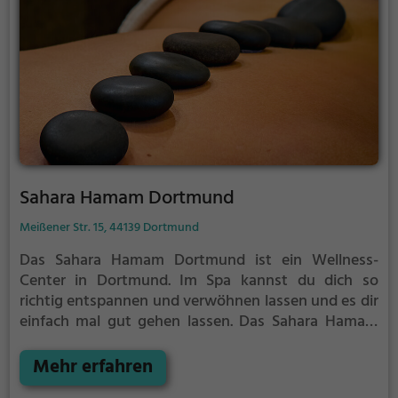
Sahara Hamam Dortmund
Meißener Str. 15, 44139 Dortmund
Das Sahara Hamam Dortmund ist ein Wellness-
Center in Dortmund.
Im Spa kannst du dich so
richtig entspannen und verwöhnen lassen und es dir
einfach mal gut gehen lassen.
Das Sahara Hamam
Dortmund ist der perfekte Ort, um vom
anstrengenden Alltag zu entspannen, auszuspannen
Mehr erfahren
und einfach einmal nichts zu tun.