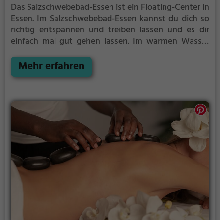
Das Salzschwebebad-Essen ist ein Floating-Center in
Essen.
Im Salzschwebebad-Essen kannst du dich so
richtig entspannen und treiben lassen und es dir
einfach mal gut gehen lassen.
Im warmen Wasser
treibst du schwerelos vor dich hin. Perfekt, um vom
anstrengenden Alltag zu entspannen, auszuspannen
Mehr erfahren
und einfach einmal nichts zu tun.