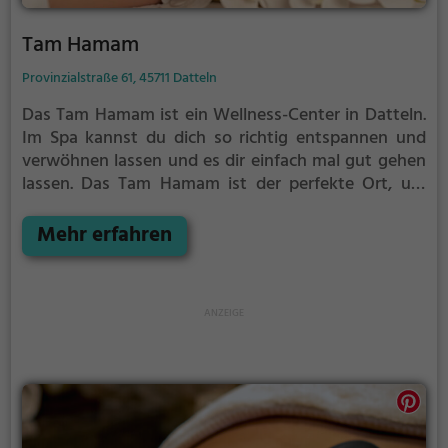
Tam Hamam
Provinzialstraße 61, 45711 Datteln
Das Tam Hamam ist ein Wellness-Center in Datteln.
Im Spa kannst du dich so richtig entspannen und
verwöhnen lassen und es dir einfach mal gut gehen
lassen.
Das Tam Hamam ist der perfekte Ort, um
vom anstrengenden Alltag zu entspannen,
auszuspannen und einfach einmal nichts zu tun.
Mehr erfahren