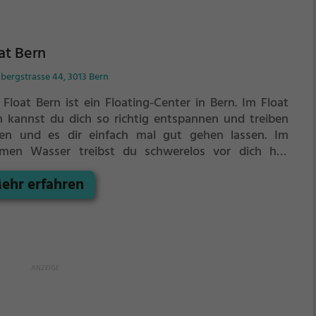
at Bern
bergstrasse 44, 3013 Bern
 Float Bern ist ein Floating-Center in Bern.
Im Float
n kannst du dich so richtig entspannen und treiben
sen und es dir einfach mal gut gehen lassen.
Im
men Wasser treibst du schwerelos vor dich hin.
fekt, um vom anstrengenden Alltag zu entspannen,
ehr erfahren
zuspannen und einfach einmal nichts zu tun.