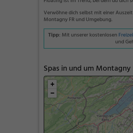
Floating ist im Trend, bei dem du dich 
Verwöhne dich selbst mit einer Auszeit
Montagny FR und Umgebung.
Tipp
: Mit unserer kostenlosen
Freize
und Geh
Spas in und um Montagny 
+
−