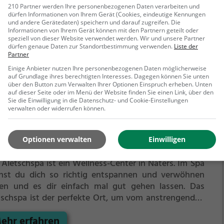
 gut gehen lassen.
Im warmen Wasser treibst du
210 Partner werden Ihre personenbezogenen Daten verarbeiten und
dürfen Informationen von Ihrem Gerät (Cookies, eindeutige Kennungen
werelos vor dich hin. Perfekt, um vom anstrengenden
und andere Gerätedaten) speichern und darauf zugreifen. Die
ehr erfahren
tag zu entspannen, auszuspannen und einfach einmal
Informationen von Ihrem Gerät können mit den Partnern geteilt oder
ts zu tun.
speziell von dieser Website verwendet werden. Wir und unsere Partner
dürfen genaue Daten zur Standortbestimmung verwenden.
Liste der
Partner
Einige Anbieter nutzen Ihre personenbezogenen Daten möglicherweise
auf Grundlage ihres berechtigten Interesses. Dagegen können Sie unten
über den Button zum Verwalten Ihrer Optionen Einspruch erheben. Unten
auf dieser Seite oder im Menü der Website finden Sie einen Link, über den
Sie die Einwilligung in die Datenschutz- und Cookie-Einstellungen
verwalten oder widerrufen können.
etschspa
Optionen verwalten
Einwilligen
strasse 90, 3904 Naters
 Aletschspa ist ein Wellness-Center in Naters.
Im Spa
nst du dich so richtig entspannen und verwöhnen
sen und es dir einfach mal gut gehen lassen.
Das
tschspa ist der perfekte Ort, um vom anstrengenden
tag zu entspannen, auszuspannen und einfach einmal
ehr erfahren
ts zu tun.