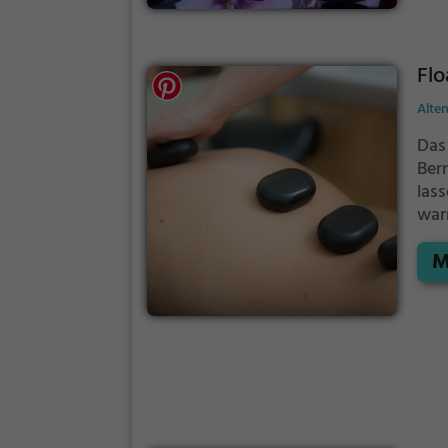
Flo
Alten
Das
Ber
las
war
Per
M
aus