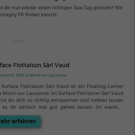
 dir mal wieder einen richtigen Spa-Tag gönnen? Wir
ontagny FR finden kannst.
face Flottaison Sàrl Vaud
udron E1, 1052 Le Mont-sur-Lausanne
 Surface Flottaison Sàrl Vaud ist ein Floating-Center
Le Mont-sur-Lausanne.
Im Surface Flottaison Sàrl Vaud
nst du dich so richtig entspannen und treiben lassen
 es dir einfach mal gut gehen lassen.
Im warmen
ser treibst du schwerelos vor dich hin. Perfekt, um
ehr erfahren
m anstrengenden Alltag zu entspannen,
zuspannen und einfach einmal nichts zu tun.