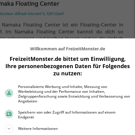
aka Floating Center
Docteur-Alfred-Vincent 5, 1201 Genf
 Namaka Floating Center ist ein Floating-Center in
f.
Im Namaka Floating Center kannst du dich so
htig entspannen und treiben lassen und es dir einfach
 gut gehen lassen.
Im warmen Wasser treibst du
Willkommen auf FreizeitMonster.de
werelos vor dich hin. Perfekt, um vom anstrengenden
FreizeitMonster.de bittet um Einwilligung,
ehr erfahren
tag zu entspannen, auszuspannen und einfach einmal
Ihre personenbezogenen Daten für Folgendes
ts zu tun.
zu nutzen:
Personalisierte Werbung und Inhalte, Messung von
Werbeleistung und der Performance von Inhalten,
gin Float Experience
Zielgruppenforschung sowie Entwicklung und Verbesserung von
Angeboten
Prévost-Martin 23, 1205 Genf
Speichern von oder Zugriff auf Informationen auf einem
 Origin Float Experience ist ein Floating-Center in
Endgerät
f.
In der Origin Float Experience kannst du dich so
Weitere Informationen
htig entspannen und treiben lassen und es dir einfach