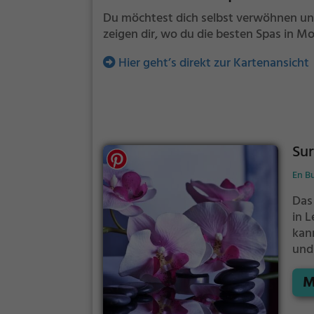
Du möchtest dich selbst verwöhnen und
zeigen dir, wo du die besten Spas in M
Hier geht’s direkt zur Kartenansicht
Sur
En B
Das
in 
kan
und
Was
M
vo
aus