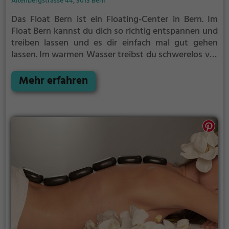
Altenbergstrasse 44, 3013 Bern
Das Float Bern ist ein Floating-Center in Bern.
Im
Float Bern kannst du dich so richtig entspannen und
treiben lassen und es dir einfach mal gut gehen
lassen.
Im warmen Wasser treibst du schwerelos vor
dich hin. Perfekt, um vom anstrengenden Alltag zu
entspannen, auszuspannen und einfach einmal
Mehr erfahren
nichts zu tun.