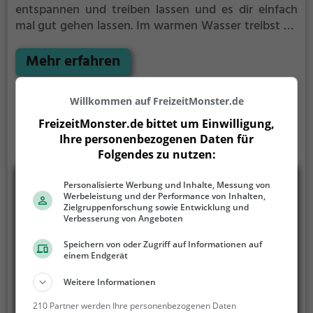
entspannen und treiben lassen und es dir einfach
mal gut gehen lassen.
Im warmen Wasser treibst du
schwerelos vor dich hin. Perfekt, um vom
anstrengenden Alltag zu entspannen, auszuspannen
Mehr erfahren
und einfach einmal nichts zu tun.
Willkommen auf FreizeitMonster.de
FreizeitMonster.de bittet um Einwilligung,
Ihre personenbezogenen Daten für
Folgendes zu nutzen:
Personalisierte Werbung und Inhalte, Messung von
Werbeleistung und der Performance von Inhalten,
Zielgruppenforschung sowie Entwicklung und
Verbesserung von Angeboten
Speichern von oder Zugriff auf Informationen auf
einem Endgerät
Weitere Informationen
210 Partner werden Ihre personenbezogenen Daten