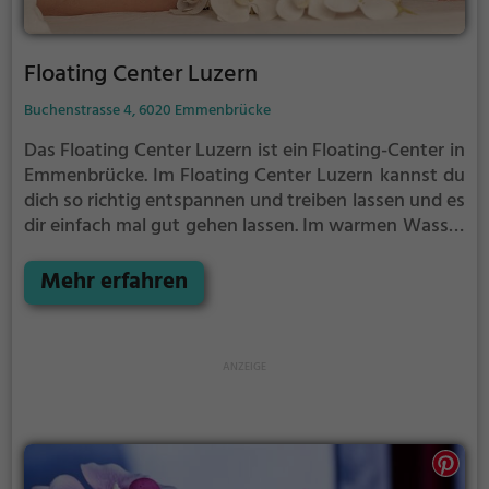
Floating Center Luzern
Buchenstrasse 4, 6020 Emmenbrücke
Das Floating Center Luzern ist ein Floating-Center in
Emmenbrücke.
Im Floating Center Luzern kannst du
dich so richtig entspannen und treiben lassen und es
dir einfach mal gut gehen lassen.
Im warmen Wasser
treibst du schwerelos vor dich hin. Perfekt, um vom
anstrengenden Alltag zu entspannen, auszuspannen
Mehr erfahren
und einfach einmal nichts zu tun.