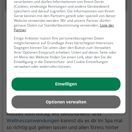
verarbeiten und dürfen Informationen von Ihrem Gerät
(Cookies, eindeutige Kennungen und andere Gerätedaten)
speichern und darauf zugreifen. Die Informationen von Ihrem
Gerät können mit den Partnern geteilt oder speziell von dieser
Float Zürich
Website verwendet werden. Wir und unsere Partner dürfen
genaue Daten zur Standortbestimmung verwenden.
Liste der
Partner
Röschibachstrasse 71, 8037 Zürich
Einige Anbieter nutzen Ihre personenbezogenen Daten
Das float Zürich ist ein Floating-Center in Zürich.
Im
möglicherweise auf Grundlage ihres berechtigten Interesses.
Dagegen können Sie unten über den Button zum Verwalten
float Zürich kannst du dich so richtig entspannen
Ihrer Optionen Einspruch erheben. Unten auf dieser Seite oder
und treiben lassen und es dir einfach mal gut gehen
im Menü der Website finden Sie einen Link, über den Sie die
lassen.
Im warmen Wasser treibst du schwerelos vor
Einwilligung in die Datenschutz- und Cookie-Einstellungen
verwalten oder widerrufen können.
dich hin. Perfekt, um vom anstrengenden Alltag zu
entspannen, auszuspannen und einfach einmal
Mehr erfahren
nichts zu tun.
Einwilligen
Day Spa in Zuzwil BE
Optionen verwalten
Spas sind sehr beliebt und bieten eine willkommene
Auszeit vom Alltag. Mit Gesundheits- und
Wellnessanwendungen
kannst du es dir im Spa mal
so richtig gut gehen lassen und allen Stress hinter