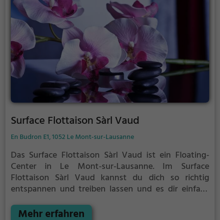
Surface Flottaison Sàrl Vaud
En Budron E1, 1052 Le Mont-sur-Lausanne
Das Surface Flottaison Sàrl Vaud ist ein Floating-
Center in Le Mont-sur-Lausanne.
Im Surface
Flottaison Sàrl Vaud kannst du dich so richtig
entspannen und treiben lassen und es dir einfach
mal gut gehen lassen.
Im warmen Wasser treibst du
schwerelos vor dich hin. Perfekt, um vom
Mehr erfahren