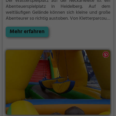
Der Wasserspielplatz auf der Neckarwiese ist ein
Abenteuerspielplatz in Heidelberg.
Auf dem
weitläufigen Gelände können sich kleine und große
Abenteurer so richtig austoben. Von Kletterparcours
über Rutschen bis hin zu Schaukeln ist auf dem
Wasserspielplatz auf der Neckarwiese für jeden
Mehr erfahren
etwas dabei.