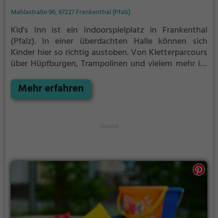
Mahlastraße 96, 67227 Frankenthal (Pfalz)
Kid's Inn ist ein Indoorspielplatz in Frankenthal
(Pfalz).
In einer überdachten Halle können sich
Kinder hier so richtig austoben. Von Kletterparcours
über Hüpfburgen, Trampolinen und vielem mehr ist
im Kid's Inn für jeden etwas dabei.
Indoorspielplätze
bzw. Hallenspielplätze sind ein tolles Ausflugsziel für
Mehr erfahren
schlechtes Wetter, denn in der überdachten Halle
kann auch bei Regen, Schnee oder extremer Hitze
gespielt werden. Kid's Inn eignet sich außerdem
besonders gut, um einen Kindergeburtstag zu
veranstalten. Auf den abwechslungsreichen
Parcours wird es weder dem Geburtstagskind, noch
den Gästen so schnell langweilig.