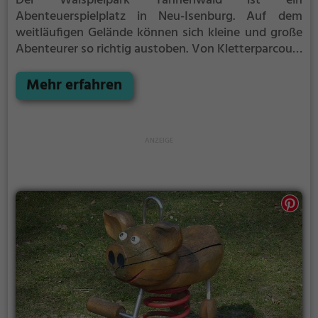
Der Walspielpark Tannenwald ist ein
Abenteuerspielplatz in Neu-Isenburg.
Auf dem
weitläufigen Gelände können sich kleine und große
Abenteurer so richtig austoben. Von Kletterparcours
über Rutschen bis hin zu Schaukeln ist auf dem
Walspielpark Tannenwald für jeden etwas dabei.
Mehr erfahren