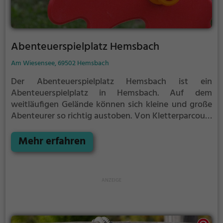
Abenteuerspielplatz Hemsbach
Am Wiesensee, 69502 Hemsbach
Der Abenteuerspielplatz Hemsbach ist ein
Abenteuerspielplatz in Hemsbach.
Auf dem
weitläufigen Gelände können sich kleine und große
Abenteurer so richtig austoben. Von Kletterparcours
über Rutschen bis hin zu Schaukeln ist auf dem
Abenteuerspielplatz Hemsbach für jeden etwas
Mehr erfahren
dabei.