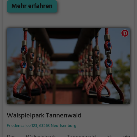
jeden etwas dabei.
Mehr erfahren
Walspielpark Tannenwald
Friedensallee 123, 63263 Neu-Isenburg