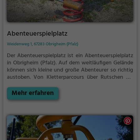
Abenteuerspielplatz
Weidenweg 1, 67283 Obrigheim (Pfalz)
Der Abenteuerspielplatz ist ein Abenteuerspielplatz
in Obrigheim (Pfalz).
Auf dem weitläufigen Gelände
können sich kleine und große Abenteurer so richtig
austoben. Von Kletterparcours über Rutschen bis
hin zu Schaukeln ist auf dem Abenteuerspielplatz für
jeden etwas dabei.
Mehr erfahren