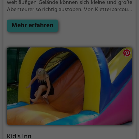
weitläufigen Gelände können sich kleine und große
Abenteurer so richtig austoben. Von Kletterparcours
über Rutschen bis hin zu Schaukeln ist auf dem
Abenteuerspielplatz Worms-Neuhausen e.V. für
Mehr erfahren
jeden etwas dabei.
Kid's Inn