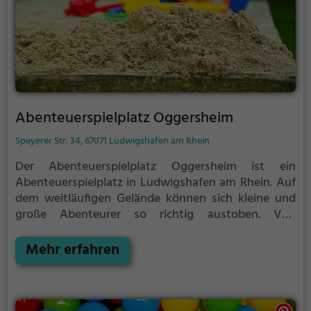
Abenteuerspielplatz Oggersheim
Speyerer Str. 34, 67071 Ludwigshafen am Rhein
Der Abenteuerspielplatz Oggersheim ist ein
Abenteuerspielplatz in Ludwigshafen am Rhein.
Auf
dem weitläufigen Gelände können sich kleine und
große Abenteurer so richtig austoben. Von
Kletterparcours über Rutschen bis hin zu Schaukeln
ist auf dem Abenteuerspielplatz Oggersheim für
Mehr erfahren
jeden etwas dabei.