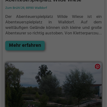
Abenteuerspielplatz Wilde Wiese
Zum Brühl 29, 69190 Walldorf
Der Abenteuerspielplatz Wilde Wiese ist ein
Abenteuerspielplatz in Walldorf.
Auf dem
weitläufigen Gelände können sich kleine und große
Abenteurer so richtig austoben. Von Kletterparcours
über Rutschen bis hin zu Schaukeln ist auf dem
Abenteuerspielplatz Wilde Wiese für jeden etwas
Mehr erfahren
dabei.