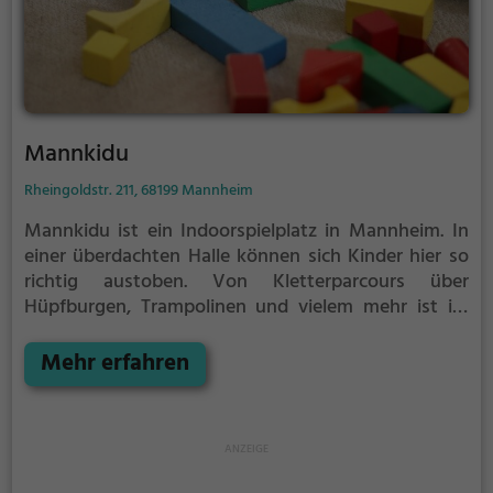
Mannkidu
Rheingoldstr. 211, 68199 Mannheim
Mannkidu ist ein Indoorspielplatz in Mannheim.
In
einer überdachten Halle können sich Kinder hier so
richtig austoben. Von Kletterparcours über
Hüpfburgen, Trampolinen und vielem mehr ist im
Mannkidu für jeden etwas dabei.
Indoorspielplätze
bzw. Hallenspielplätze sind ein tolles Ausflugsziel für
Mehr erfahren
schlechtes Wetter, denn in der überdachten Halle
kann auch bei Regen, Schnee oder extremer Hitze
gespielt werden. Mannkidu eignet sich außerdem
besonders gut, um einen Kindergeburtstag zu
veranstalten. Auf den abwechslungsreichen