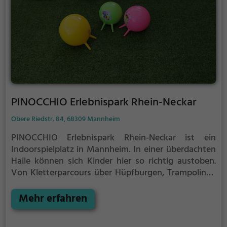
Geburtstagskind, noch den Gästen so schnell
langweilig.
PINOCCHIO Erlebnispark Rhein-Neckar
Obere Riedstr. 84, 68309 Mannheim
PINOCCHIO Erlebnispark Rhein-Neckar ist ein
Indoorspielplatz in Mannheim.
In einer überdachten
Halle können sich Kinder hier so richtig austoben.
Von Kletterparcours über Hüpfburgen, Trampolinen
und vielem mehr ist im PINOCCHIO Erlebnispark
Rhein-Neckar für jeden etwas dabei.
Mehr erfahren