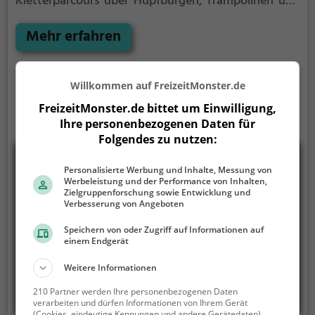
Kletterparcours über Hüpfburgen, Trampolinen und
vielem mehr ist im HoppInn Indoorspielplatz für
jeden etwas dabei.
Mehr erfahren
Willkommen auf FreizeitMonster.de
FreizeitMonster.de bittet um Einwilligung,
Ihre personenbezogenen Daten für
Folgendes zu nutzen:
Personalisierte Werbung und Inhalte, Messung von
Werbeleistung und der Performance von Inhalten,
Zielgruppenforschung sowie Entwicklung und
Verbesserung von Angeboten
Speichern von oder Zugriff auf Informationen auf
einem Endgerät
Weitere Informationen
210 Partner werden Ihre personenbezogenen Daten
verarbeiten und dürfen Informationen von Ihrem Gerät
(Cookies, eindeutige Kennungen und andere Gerätedaten)