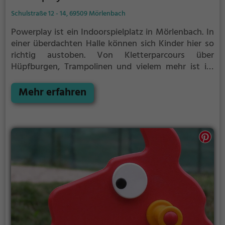
Schulstraße 12 - 14, 69509 Mörlenbach
Powerplay ist ein Indoorspielplatz in Mörlenbach.
In
einer überdachten Halle können sich Kinder hier so
richtig austoben. Von Kletterparcours über
Hüpfburgen, Trampolinen und vielem mehr ist im
Powerplay für jeden etwas dabei.
Indoorspielplätze
bzw. Hallenspielplätze sind ein tolles Ausflugsziel für
Mehr erfahren
schlechtes Wetter, denn in der überdachten Halle
kann auch bei Regen, Schnee oder extremer Hitze
gespielt werden. Powerplay eignet sich außerdem
besonders gut, um einen Kindergeburtstag zu
veranstalten. Auf den abwechslungsreichen
Parcours wird es weder dem Geburtstagskind, noch
den Gästen so schnell langweilig.