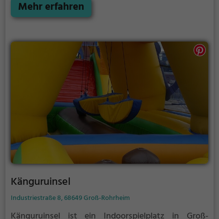
Wasserspielplatz Pfungstadt für jeden etwas dabei.
Mehr erfahren
Känguruinsel
Industriestraße 8, 68649 Groß-Rohrheim
Känguruinsel ist ein Indoorspielplatz in Groß-