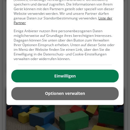
speichern und darauf zugreifen. Die Informationen von Ihrem
Gerät können mit den Partnern geteilt oder speziell von dieser
Happy Kids
Website verwendet werden. Wir und unsere Partner dürfen
genaue Daten zur Standortbestimmung verwenden.
Liste der
Wasserturmstr. 52, 69214 Eppelheim
Partner
Happy Kids ist ein Indoorspielplatz in Eppelheim.
In
Einige Anbieter nutzen Ihre personenbezogenen Daten
möglicherweise auf Grundlage ihres berechtigten Interesses.
einer überdachten Halle können sich Kinder hier so
Dagegen können Sie unten über den Button zum Verwalten
richtig austoben. Von Kletterparcours über
Ihrer Optionen Einspruch erheben. Unten auf dieser Seite oder
im Menü der Website finden Sie einen Link, über den Sie die
Hüpfburgen, Trampolinen und vielem mehr ist im
Einwilligung in die Datenschutz- und Cookie-Einstellungen
Happy Kids für jeden etwas dabei.
Indoorspielplätze
verwalten oder widerrufen können.
bzw. Hallenspielplätze sind ein tolles Ausflugsziel für
Mehr erfahren
schlechtes Wetter, denn in der überdachten Halle
Einwilligen
kann auch bei Regen, Schnee oder extremer Hitze
gespielt werden. Happy Kids eignet sich außerdem
besonders gut, um einen Kindergeburtstag zu
Optionen verwalten
veranstalten. Auf den abwechslungsreichen
Parcours wird es weder dem Geburtstagskind, noch
den Gästen so schnell langweilig.