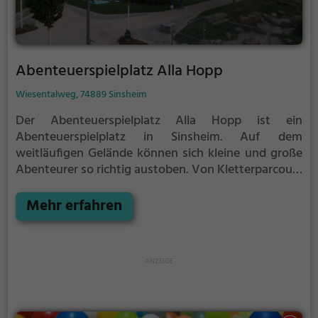
Abenteuerspielplatz Alla Hopp
Wiesentalweg, 74889 Sinsheim
Der Abenteuerspielplatz Alla Hopp ist ein
Abenteuerspielplatz in Sinsheim.
Auf dem
weitläufigen Gelände können sich kleine und große
Abenteurer so richtig austoben. Von Kletterparcours
über Rutschen bis hin zu Schaukeln ist auf dem
Abenteuerspielplatz Alla Hopp für jeden etwas
Mehr erfahren
dabei.