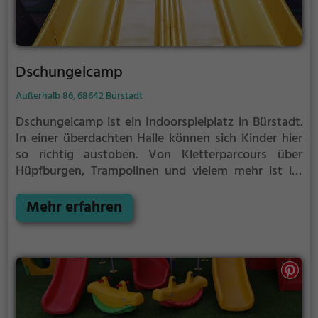
Dschungelcamp
Außerhalb 86, 68642 Bürstadt
Dschungelcamp ist ein Indoorspielplatz in Bürstadt.
In einer überdachten Halle können sich Kinder hier
so richtig austoben. Von Kletterparcours über
Hüpfburgen, Trampolinen und vielem mehr ist im
Dschungelcamp für jeden etwas dabei.
Indoorspielplätze bzw. Hallenspielplätze sind ein
Mehr erfahren
tolles Ausflugsziel für schlechtes Wetter, denn in der
überdachten Halle kann auch bei Regen, Schnee oder
extremer Hitze gespielt werden. Dschungelcamp
eignet sich außerdem besonders gut, um einen
Kindergeburtstag zu veranstalten. Auf den
abwechslungsreichen Parcours wird es weder dem