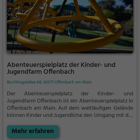
Abenteuerspielplatz der Kinder- und
Jugendfarm Offenbach
Buchhügelallee 88, 63071 Offenbach am Main
Der Abenteuerspielplatz der Kinder- und
Jugendfarm Offenbach ist ein Abenteuerspielplatz in
Offenbach am Main.
Auf dem weitläufigen Gelände
können Kinder und Jugendliche den Umgang mit der
Natur erlernen und erfahren, welche Möglichkeiten
die Natur und bietet.
Mehr erfahren