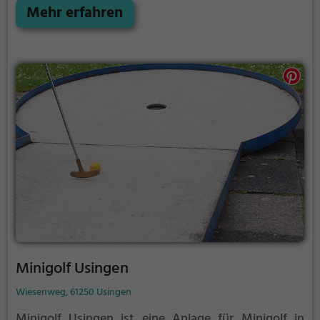
stellen.
Mehr erfahren
Minigolf Usingen
Wiesenweg, 61250 Usingen
Minigolf Usingen ist eine Anlage für Minigolf in