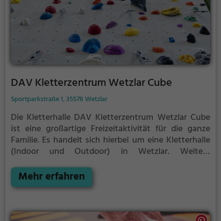
DAV Kletterzentrum Wetzlar Cube
Sportparkstraße 1, 35578 Wetzlar
Die Kletterhalle DAV Kletterzentrum Wetzlar Cube
ist eine großartige Freizeitaktivität für die ganze
Familie. Es handelt sich hierbei um eine Kletterhalle
(Indoor und Outdoor) in Wetzlar.
Weitere
Informationen zu Preisen und Öffnungszeiten
findest du auf der Website.
Mehr erfahren