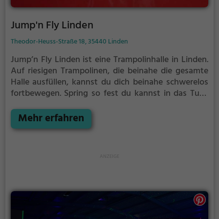
Jump'n Fly Linden
Theodor-Heuss-Straße 18, 35440 Linden
Jump’n Fly Linden ist eine Trampolinhalle in Linden.
Auf riesigen Trampolinen, die beinahe die gesamte
Halle ausfüllen, kannst du dich beinahe schwerelos
fortbewegen. Spring so fest du kannst in das Tuch
und lass dich von der Sprungkraft in luftige Höhen
befördern.
Mehr erfahren