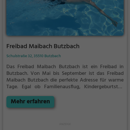
Freibad Maibach Butzbach
Schulstraße 32, 35510 Butzbach
Das Freibad Maibach Butzbach ist ein Freibad in
Butzbach.
Von Mai bis September ist das Freibad
Maibach Butzbach die perfekte Adresse für warme
Tage. Egal ob Familienausflug, Kindergeburtstag
oder ganz einfach mit Freunden - im Freibad
Maibach Butzbach kommt jeder auf seine Kosten.
Mehr erfahren
Bei gutem Wetter kann die Freibadsaison im Freibad
Maibach Butzbach auch verlängert werden.
Informationen hierzu findest du auf der Website.