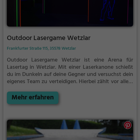
Outdoor Lasergame Wetzlar
Frankfurter Straße 115, 35578 Wetzlar
Outdoor Lasergame Wetzlar ist eine Arena für
Lasertag in Wetzlar.
Mit einer Laserkanone schießt
du im Dunkeln auf deine Gegner und versuchst dein
eigenes Team zu verteidigen. Hierbei zählt vor allem
eins: Taktik. Gib nicht zu früh deine Deckung auf,
sonst läufst du Gefahr von deinen Gegenspielern
Mehr erfahren
getroffen zu werden.