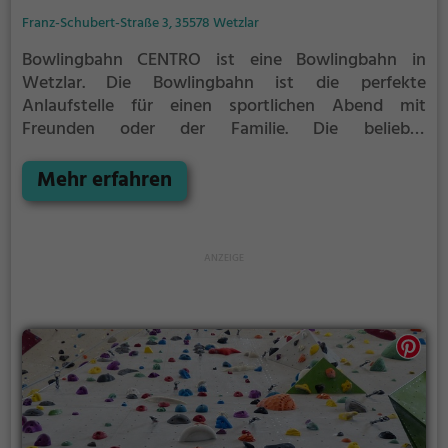
Franz-Schubert-Straße 3, 35578 Wetzlar
Bowlingbahn CENTRO ist eine Bowlingbahn in
Wetzlar.
Die Bowlingbahn ist die perfekte
Anlaufstelle für einen sportlichen Abend mit
Freunden oder der Familie.
Die beliebte
Präzisionssportart ist vor allem an regnerischen und
kalten Tagen eine geeignete Freizeitbeschäftigung,
Mehr erfahren
sportliche Betätigung und Wettbewerbscharakter
inklusive.