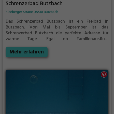
Schrenzerbad Butzbach
Kleeberger Straße, 35510 Butzbach
Das Schrenzerbad Butzbach ist ein Freibad in
Butzbach.
Von Mai bis September ist das
Schrenzerbad Butzbach die perfekte Adresse für
warme Tage. Egal ob Familienausflug,
Kindergeburtstag oder ganz einfach mit Freunden -
im Schrenzerbad Butzbach kommt jeder auf seine
Mehr erfahren
Kosten. Bei gutem Wetter kann die Freibadsaison im
Schrenzerbad Butzbach auch verlängert werden.
Informationen hierzu findest du auf der Website.