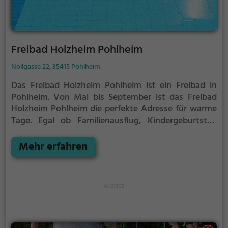
Freibad Holzheim Pohlheim
Nollgasse 22, 35415 Pohlheim
Das Freibad Holzheim Pohlheim ist ein Freibad in
Pohlheim.
Von Mai bis September ist das Freibad
Holzheim Pohlheim die perfekte Adresse für warme
Tage. Egal ob Familienausflug, Kindergeburtstag
oder ganz einfach mit Freunden - im Freibad
Holzheim Pohlheim kommt jeder auf seine Kosten.
Mehr erfahren
Bei gutem Wetter kann die Freibadsaison im Freibad
Holzheim Pohlheim auch verlängert werden.
Informationen hierzu findest du auf der Website.