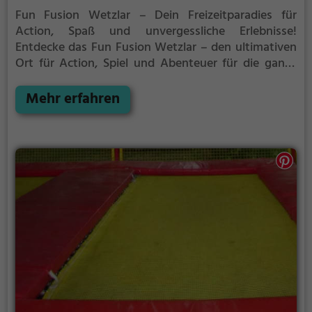
Fun Fusion Wetzlar – Dein Freizeitparadies für
Action, Spaß und unvergessliche Erlebnisse!
Entdecke das Fun Fusion Wetzlar – den ultimativen
Ort für Action, Spiel und Abenteuer für die ganze
Familie! Ob Nervenkitzel, sportliche
Herausforderung oder einfach nur Spaß mit
Mehr erfahren
Freunden – bei uns findest du das perfekte
Freizeitangebot.