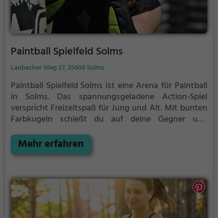
Paintball Spielfeld Solms
Laubacher Weg 27, 35606 Solms
Paintball Spielfeld Solms ist eine Arena für Paintball
in Solms.
Das spannungsgeladene Action-Spiel
verspricht Freizeitspaß für Jung und Alt. Mit bunten
Farbkugeln schießt du auf deine Gegner und
versuchst so viele Treffer wie möglich zu erzielen, um
deiner Mannschaft den Sieg zu sichern.
Mehr erfahren