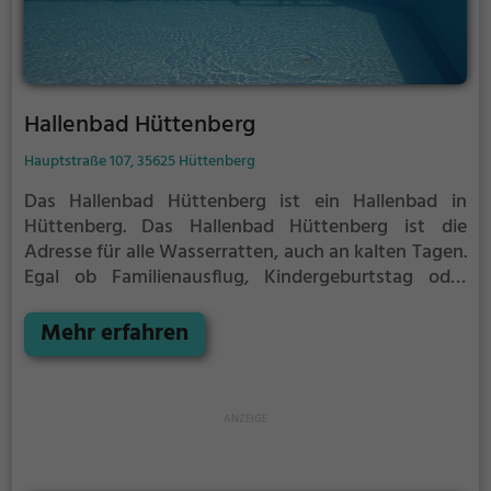
Hallenbad Hüttenberg
Hauptstraße 107, 35625 Hüttenberg
Das Hallenbad Hüttenberg ist ein Hallenbad in
Hüttenberg.
Das Hallenbad Hüttenberg ist die
Adresse für alle Wasserratten, auch an kalten Tagen.
Egal ob Familienausflug, Kindergeburtstag oder
ganz einfach mit Freunden - im Hallenbad
Hüttenberg kommt jeder auf seine Kosten.
Mehr erfahren