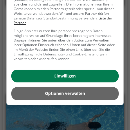
speichern und darauf zugreifen. Die Informationen von Ihrem
Gerät können mit den Partnern geteilt oder speziell von dieser
Website verwendet werden. Wir und unsere Partner dürfen
Europabad Wetzlar
genaue Daten zur Standortbestimmung verwenden.
Liste der
Partner
Frankfurter Straße 86, 35578 Wetzlar
Einige Anbieter nutzen Ihre personenbezogenen Daten
möglicherweise auf Grundlage ihres berechtigten Interesses.
Das Europabad Wetzlar ist ein Hallenbad in Wetzlar.
Dagegen können Sie unten über den Button zum Verwalten
Das Europabad Wetzlar ist die Adresse für alle
Ihrer Optionen Einspruch erheben. Unten auf dieser Seite oder
im Menü der Website finden Sie einen Link, über den Sie die
Wasserratten, auch an kalten Tagen. Egal ob
Einwilligung in die Datenschutz- und Cookie-Einstellungen
Familienausflug, Kindergeburtstag oder ganz
verwalten oder widerrufen können.
einfach mit Freunden - im Europabad Wetzlar
kommt jeder auf seine Kosten.
Mehr erfahren
Einwilligen
Optionen verwalten