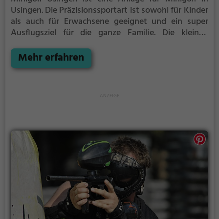
Usingen.
Die Präzisionssportart ist sowohl für Kinder
als auch für Erwachsene geeignet und ein super
Ausflugsziel für die ganze Familie.
Die kleinen
Bahnen mit tückischen Hindernissen laden zu einem
Geschicklichkeitswettbewerb ein - wer schafft es mit
Mehr erfahren
den wenigsten Schlägen alle Bahnen zu bezwingen?