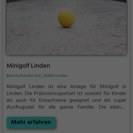
Minigolf Linden
Bahnhofstraße 121C, 35440 Linden
Minigolf Linden ist eine Anlage für Minigolf in
Linden.
Die Präzisionssportart ist sowohl für Kinder
als auch für Erwachsene geeignet und ein super
Ausflugsziel für die ganze Familie.
Die kleinen
Bahnen mit tückischen Hindernissen laden zu einem
Geschicklichkeitswettbewerb ein - wer schafft es mit
Mehr erfahren
den wenigsten Schlägen alle Bahnen zu bezwingen?