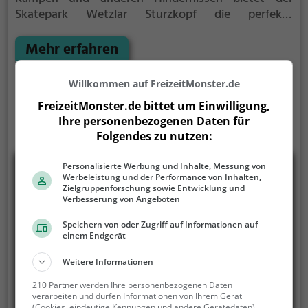
Skatepark Wetzlar Sturzkopf die perfekte
Gelegenheit, um dein Können unter Beweis zu
stellen.
Mehr erfahren
Willkommen auf FreizeitMonster.de
FreizeitMonster.de bittet um Einwilligung,
Ihre personenbezogenen Daten für
Folgendes zu nutzen:
Personalisierte Werbung und Inhalte, Messung von
Werbeleistung und der Performance von Inhalten,
Zielgruppenforschung sowie Entwicklung und
Verbesserung von Angeboten
Speichern von oder Zugriff auf Informationen auf
einem Endgerät
Weitere Informationen
210 Partner werden Ihre personenbezogenen Daten
verarbeiten und dürfen Informationen von Ihrem Gerät
(Cookies, eindeutige Kennungen und andere Gerätedaten)