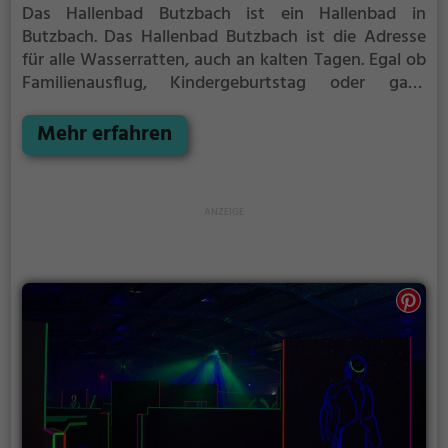
Das Hallenbad Butzbach ist ein Hallenbad in
Butzbach.
Das Hallenbad Butzbach ist die Adresse
für alle Wasserratten, auch an kalten Tagen. Egal ob
Familienausflug, Kindergeburtstag oder ganz
einfach mit Freunden - im Hallenbad Butzbach
kommt jeder auf seine Kosten.
Mehr erfahren