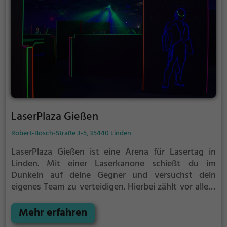
LaserPlaza Gießen
Robert-Bosch-Straße 3-5, 35440 Linden
LaserPlaza Gießen ist eine Arena für Lasertag in
Linden.
Mit einer Laserkanone schießt du im
Dunkeln auf deine Gegner und versuchst dein
eigenes Team zu verteidigen. Hierbei zählt vor allem
eins: Taktik. Gib nicht zu früh deine Deckung auf,
sonst läufst du Gefahr von deinen Gegenspielern
Mehr erfahren
getroffen zu werden.