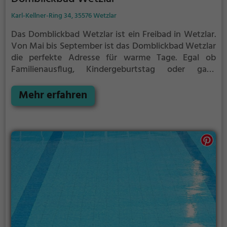
Karl-Kellner-Ring 34, 35576 Wetzlar
Das Domblickbad Wetzlar ist ein Freibad in Wetzlar.
Von Mai bis September ist das Domblickbad Wetzlar
die perfekte Adresse für warme Tage. Egal ob
Familienausflug, Kindergeburtstag oder ganz
einfach mit Freunden - im Domblickbad Wetzlar
kommt jeder auf seine Kosten. Bei gutem Wetter
Mehr erfahren
kann die Freibadsaison im Domblickbad Wetzlar
auch verlängert werden. Informationen hierzu
findest du auf der Website.