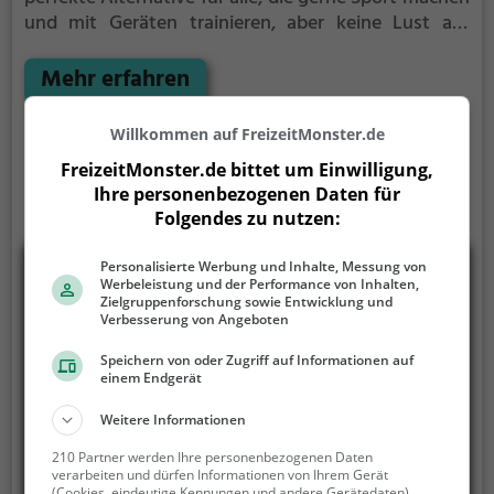
und mit Geräten trainieren, aber keine Lust auf
stickige und enge Fitnessstudios haben.
Kraft- und
Ausdauertraining wie im Fitnessstudio aber an der
Mehr erfahren
frischen Luft. Im Fitnesspark Darmstadt findest du
folgende Geräte für dein Training:
Willkommen auf FreizeitMonster.de
FreizeitMonster.de bittet um Einwilligung,
Ihre personenbezogenen Daten für
Folgendes zu nutzen:
Personalisierte Werbung und Inhalte, Messung von
Werbeleistung und der Performance von Inhalten,
Zielgruppenforschung sowie Entwicklung und
Verbesserung von Angeboten
Speichern von oder Zugriff auf Informationen auf
einem Endgerät
Weitere Informationen
210 Partner werden Ihre personenbezogenen Daten
verarbeiten und dürfen Informationen von Ihrem Gerät
(Cookies, eindeutige Kennungen und andere Gerätedaten)