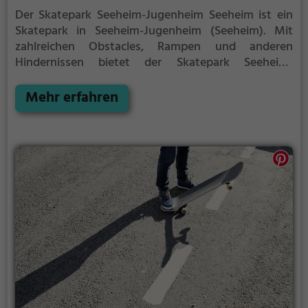
Der Skatepark Seeheim-Jugenheim Seeheim ist ein
Skatepark in Seeheim-Jugenheim (Seeheim).
Mit
zahlreichen Obstacles, Rampen und anderen
Hindernissen bietet der Skatepark Seeheim-
Jugenheim Seeheim die perfekte Gelegenheit, um
dein Können unter Beweis zu stellen.
Mehr erfahren