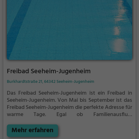
Freibad Seeheim-Jugenheim
Burkhardtstraße 21, 64342 Seeheim-Jugenheim
Das Freibad Seeheim-Jugenheim ist ein Freibad in
Seeheim-Jugenheim.
Von Mai bis September ist das
Freibad Seeheim-Jugenheim die perfekte Adresse für
warme Tage. Egal ob Familienausflug,
Kindergeburtstag oder ganz einfach mit Freunden -
im Freibad Seeheim-Jugenheim kommt jeder auf
Mehr erfahren
seine Kosten. Bei gutem Wetter kann die