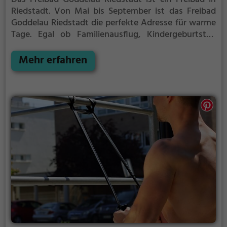
Riedstadt.
Von Mai bis September ist das Freibad
Goddelau Riedstadt die perfekte Adresse für warme
Tage. Egal ob Familienausflug, Kindergeburtstag
oder ganz einfach mit Freunden - im Freibad
Goddelau Riedstadt kommt jeder auf seine Kosten.
Mehr erfahren
Bei gutem Wetter kann die Freibadsaison im Freibad
Goddelau Riedstadt auch verlängert werden.
Informationen hierzu findest du auf der Website.