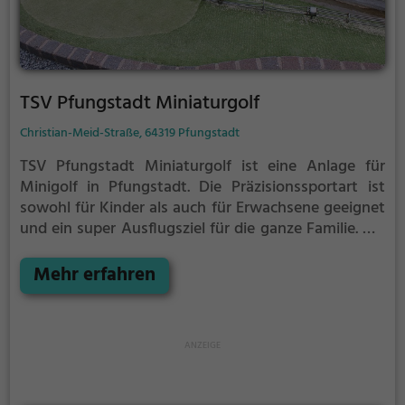
TSV Pfungstadt Miniaturgolf
Christian-Meid-Straße, 64319 Pfungstadt
TSV Pfungstadt Miniaturgolf ist eine Anlage für
Minigolf in Pfungstadt.
Die Präzisionssportart ist
sowohl für Kinder als auch für Erwachsene geeignet
und ein super Ausflugsziel für die ganze Familie.
Die
kleinen Bahnen mit tückischen Hindernissen laden
zu einem Geschicklichkeitswettbewerb ein - wer
Mehr erfahren
schafft es mit den wenigsten Schlägen alle Bahnen
zu bezwingen?