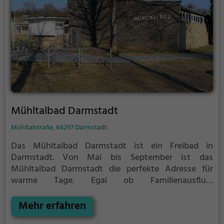
Mühltalbad Darmstadt
Mühltalstraße, 64297 Darmstadt
Das Mühltalbad Darmstadt ist ein Freibad in
Darmstadt.
Von Mai bis September ist das
Mühltalbad Darmstadt die perfekte Adresse für
warme Tage. Egal ob Familienausflug,
Kindergeburtstag oder ganz einfach mit Freunden -
im Mühltalbad Darmstadt kommt jeder auf seine
Mehr erfahren
Kosten. Bei gutem Wetter kann die Freibadsaison im