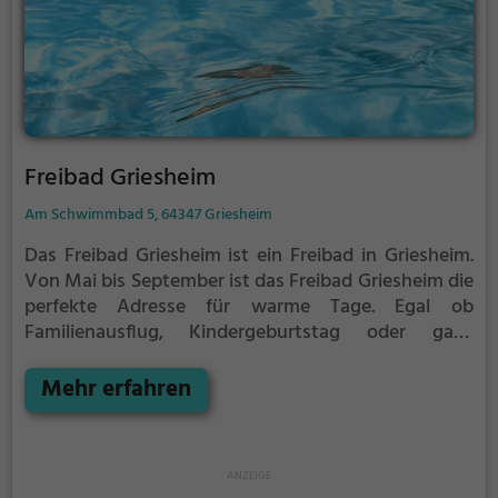
Freibad Griesheim
Am Schwimmbad 5, 64347 Griesheim
Das Freibad Griesheim ist ein Freibad in Griesheim.
Von Mai bis September ist das Freibad Griesheim die
perfekte Adresse für warme Tage. Egal ob
Familienausflug, Kindergeburtstag oder ganz
einfach mit Freunden - im Freibad Griesheim kommt
jeder auf seine Kosten. Bei gutem Wetter kann die
Mehr erfahren
Freibadsaison im Freibad Griesheim auch verlängert
werden. Informationen hierzu findest du auf der
Website.