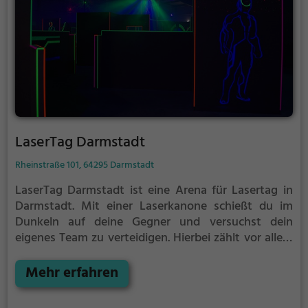
LaserTag Darmstadt
Rheinstraße 101, 64295 Darmstadt
LaserTag Darmstadt ist eine Arena für Lasertag in
Darmstadt.
Mit einer Laserkanone schießt du im
Dunkeln auf deine Gegner und versuchst dein
eigenes Team zu verteidigen. Hierbei zählt vor allem
eins: Taktik. Gib nicht zu früh deine Deckung auf,
sonst läufst du Gefahr von deinen Gegenspielern
Mehr erfahren
getroffen zu werden.