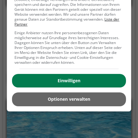
speichern und darauf zugreifen. Die Informationen von Ihrem
Gerät können mit den Partnern geteilt oder speziell von dieser
Website verwendet werden. Wir und unsere Partner dürfen
Freibad Crumstadt Riedstadt
genaue Daten zur Standortbestimmung verwenden.
Liste der
Partner
Nibelungenstraße 43, 64560 Riedstadt
Einige Anbieter nutzen Ihre personenbezogenen Daten
möglicherweise auf Grundlage ihres berechtigten Interesses.
Das Freibad Crumstadt Riedstadt ist ein Freibad in
Dagegen können Sie unten über den Button zum Verwalten
Riedstadt.
Von Mai bis September ist das Freibad
Ihrer Optionen Einspruch erheben. Unten auf dieser Seite oder
im Menü der Website finden Sie einen Link, über den Sie die
Crumstadt Riedstadt die perfekte Adresse für
Einwilligung in die Datenschutz- und Cookie-Einstellungen
warme Tage. Egal ob Familienausflug,
verwalten oder widerrufen können.
Kindergeburtstag oder ganz einfach mit Freunden -
im Freibad Crumstadt Riedstadt kommt jeder auf
Mehr erfahren
Einwilligen
seine Kosten. Bei gutem Wetter kann die
Freibadsaison im Freibad Crumstadt Riedstadt auch
verlängert werden. Informationen hierzu findest du
Optionen verwalten
auf der Website.