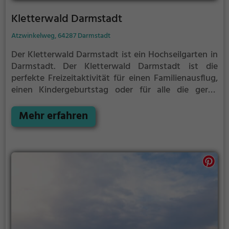
Kletterwald Darmstadt
Atzwinkelweg, 64287 Darmstadt
Der Kletterwald Darmstadt ist ein Hochseilgarten in
Darmstadt.
Der Kletterwald Darmstadt ist die
perfekte Freizeitaktivität für einen Familienausflug,
einen Kindergeburtstag oder für alle die gerne
klettern.
Zwischen den Bäumen, mehrere Meter über
dem Erdboden erwartet dich eine Welt voller
Mehr erfahren
Abenteuer und Erlebnis. Der Kletterwald Darmstadt
bietet sowohl erfahreneren Kletterern als auch
Anfängern jede Menge Platz für Sport und Spaß.