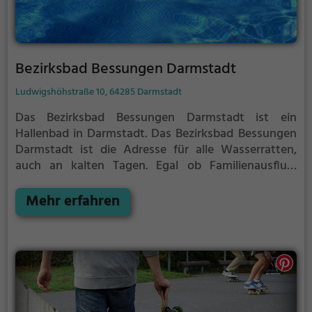
Bezirksbad Bessungen Darmstadt
Ludwigshöhstraße 10, 64285 Darmstadt
Das Bezirksbad Bessungen Darmstadt ist ein
Hallenbad in Darmstadt.
Das Bezirksbad Bessungen
Darmstadt ist die Adresse für alle Wasserratten,
auch an kalten Tagen. Egal ob Familienausflug,
Kindergeburtstag oder ganz einfach mit Freunden -
im Bezirksbad Bessungen Darmstadt kommt jeder
Mehr erfahren
auf seine Kosten.