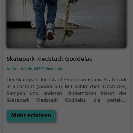
Skatepark Riedstadt Goddelau
Auf der Weide, 64560 Riedstadt
Der Skatepark Riedstadt Goddelau ist ein Skatepark
in Riedstadt (Goddelau).
Mit zahlreichen Obstacles,
Rampen und anderen Hindernissen bietet der
Skatepark Riedstadt Goddelau die perfekte
Gelegenheit, um dein Können unter Beweis zu
stellen.
Mehr erfahren