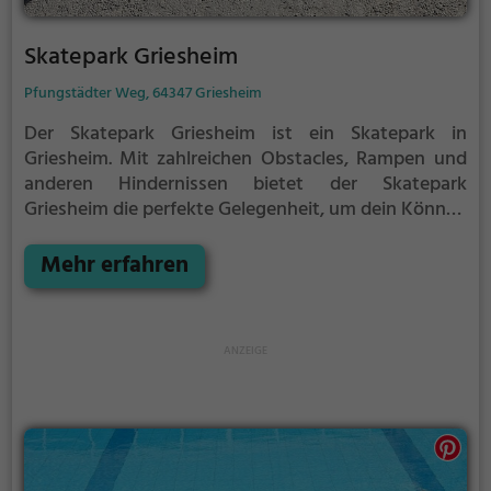
Skatepark Griesheim
Pfungstädter Weg, 64347 Griesheim
Der Skatepark Griesheim ist ein Skatepark in
Griesheim.
Mit zahlreichen Obstacles, Rampen und
anderen Hindernissen bietet der Skatepark
Griesheim die perfekte Gelegenheit, um dein Können
unter Beweis zu stellen.
Egal ob erfahrener Skater
oder Anfänger, der Skatepark Griesheim hat für
Mehr erfahren
jeden etwas zu bieten - ganz egal, ob du nur ein
wenig üben, oder mit deinen neusten Tricks
angeben möchtest.