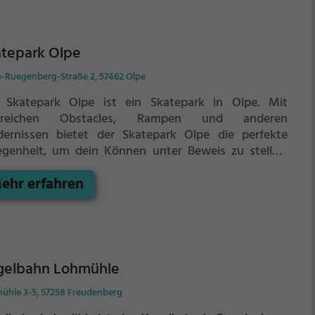
atepark Olpe
-Ruegenberg-Straße 2, 57462 Olpe
 Skatepark Olpe ist ein Skatepark in Olpe.
Mit
hlreichen Obstacles, Rampen und anderen
dernissen bietet der Skatepark Olpe die perfekte
egenheit, um dein Können unter Beweis zu stellen.
l ob erfahrener Skater oder Anfänger, der Skatepark
ehr erfahren
 hat für jeden etwas zu bieten - ganz egal, ob du nur
 wenig üben, oder mit deinen neusten Tricks angeben
htest.
gelbahn Lohmühle
ühle 3-5, 57258 Freudenberg