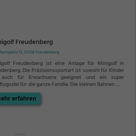
igolf Freudenberg
arktplatz 13, 57258 Freudenberg
igolf Freudenberg ist eine Anlage für Minigolf in
udenberg.
Die Präzisionssportart ist sowohl für Kinder
 auch für Erwachsene geeignet und ein super
lugsziel für die ganze Familie.
Die kleinen Bahnen mit
ckischen Hindernissen laden zu einem
ehr erfahren
chicklichkeitswettbewerb ein - wer schafft es mit den
igsten Schlägen alle Bahnen zu bezwingen?