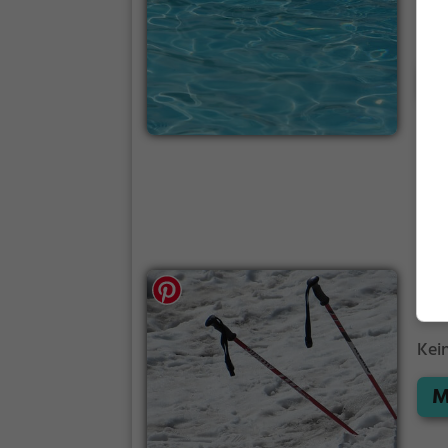
War
Adr
Kin
M
War
sei
im 
wer
Ski
In d
Kei
M