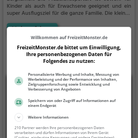
Kinder als auch für Erwachsene geeignet und ein
super Ausflugsziel für die ganze Familie.
Die kleinen
Bahnen mit tückischen Hindernissen laden zu einem
Geschicklichkeitswettbewerb ein - wer schafft es mit
Mehr erfahren
den wenigsten Schlägen alle Bahnen zu bezwingen?
Willkommen auf FreizeitMonster.de
FreizeitMonster.de bittet um Einwilligung,
Ihre personenbezogenen Daten für
Folgendes zu nutzen:
Personalisierte Werbung und Inhalte, Messung von
Werbeleistung und der Performance von Inhalten,
Zielgruppenforschung sowie Entwicklung und
Verbesserung von Angeboten
Speichern von oder Zugriff auf Informationen auf
einem Endgerät
Weitere Informationen
210 Partner werden Ihre personenbezogenen Daten
verarbeiten und dürfen Informationen von Ihrem Gerät
(Cookies, eindeutige Kennungen und andere Gerätedaten)