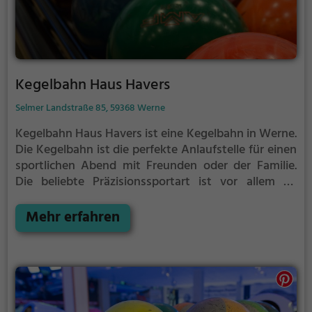
Kegelbahn Haus Havers
Selmer Landstraße 85, 59368 Werne
Kegelbahn Haus Havers ist eine Kegelbahn in Werne.
Die Kegelbahn ist die perfekte Anlaufstelle für einen
sportlichen Abend mit Freunden oder der Familie.
Die beliebte Präzisionssportart ist vor allem an
regnerischen und kalten Tagen eine geeignete
Freizeitbeschäftigung, sportliche Betätigung und
Mehr erfahren
Wettbewerbscharakter inklusive.