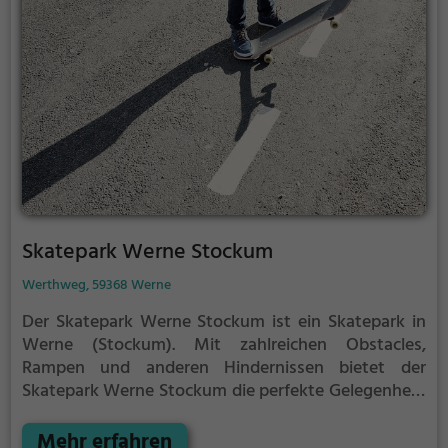
Skatepark Werne Stockum
Werthweg, 59368 Werne
Der Skatepark Werne Stockum ist ein Skatepark in
Werne (Stockum).
Mit zahlreichen Obstacles,
Rampen und anderen Hindernissen bietet der
Skatepark Werne Stockum die perfekte Gelegenheit,
um dein Können unter Beweis zu stellen.
Egal ob
erfahrener Skater oder Anfänger, der Skatepark
Mehr erfahren