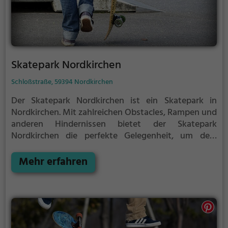
Skatepark Nordkirchen
Schloßstraße, 59394 Nordkirchen
Der Skatepark Nordkirchen ist ein Skatepark in
Nordkirchen.
Mit zahlreichen Obstacles, Rampen und
anderen Hindernissen bietet der Skatepark
Nordkirchen die perfekte Gelegenheit, um dein
Können unter Beweis zu stellen.
Egal ob erfahrener
Skater oder Anfänger, der Skatepark Nordkirchen
Mehr erfahren
hat für jeden etwas zu bieten - ganz egal, ob du nur
ein wenig üben, oder mit deinen neusten Tricks
angeben möchtest.