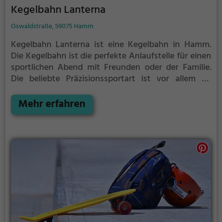
Kegelbahn Lanterna
Oswaldstraße, 59075 Hamm
Kegelbahn Lanterna ist eine Kegelbahn in Hamm.
Die Kegelbahn ist die perfekte Anlaufstelle für einen
sportlichen Abend mit Freunden oder der Familie.
Die beliebte Präzisionssportart ist vor allem an
regnerischen und kalten Tagen eine geeignete
Freizeitbeschäftigung, sportliche Betätigung und
Mehr erfahren
Wettbewerbscharakter inklusive.