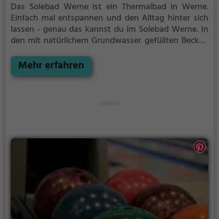
Das Solebad Werne ist ein Thermalbad in Werne.
Einfach mal entspannen und den Alltag hinter sich
lassen - genau das kannst du im Solebad Werne. In
den mit natürlichem Grundwasser gefüllten Becken
kannst du dich bei angenehmer Beleuchtung erholen
und deine Akkus wieder aufladen. Besonders gut:
Mehr erfahren
das Thermalwasser regt den Kreislauf an und
entspannt gleichzeitig die Muskulatur - perfekt also,
als Auszeit vom stressigen Alltag.