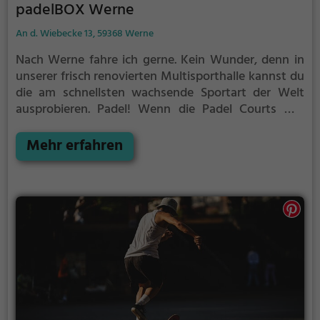
padelBOX Werne
An d. Wiebecke 13, 59368 Werne
Nach Werne fahre ich gerne. Kein Wunder, denn in
unserer frisch renovierten Multisporthalle kannst du
die am schnellsten wachsende Sportart der Welt
ausprobieren. Padel! Wenn die Padel Courts mal
wieder belegt sind, kannst du dich zudem auf
unseren Tennisplätzen vergnügen. Nach dem Spiel
Mehr erfahren
lässt du dann deinen Aufenthalt in der snackBOX bei
Bier und Brezel ausklingen.