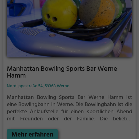
Manhattan Bowling Sports Bar Werne
Hamm
Nordlippestraße 54, 59368 Werne
Manhattan Bowling Sports Bar Werne Hamm ist
eine Bowlingbahn in Werne.
Die Bowlingbahn ist die
perfekte Anlaufstelle für einen sportlichen Abend
mit Freunden oder der Familie.
Die beliebte
Präzisionssportart ist vor allem an regnerischen und
kalten Tagen eine geeignete Freizeitbeschäftigung,
Mehr erfahren