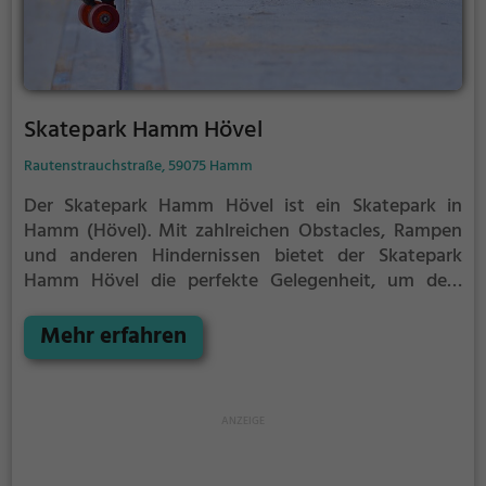
Skatepark Hamm Hövel
Rautenstrauchstraße, 59075 Hamm
Der Skatepark Hamm Hövel ist ein Skatepark in
Hamm (Hövel).
Mit zahlreichen Obstacles, Rampen
und anderen Hindernissen bietet der Skatepark
Hamm Hövel die perfekte Gelegenheit, um dein
Können unter Beweis zu stellen.
Egal ob erfahrener
Skater oder Anfänger, der Skatepark Hamm Hövel
Mehr erfahren
hat für jeden etwas zu bieten - ganz egal, ob du nur
ein wenig üben, oder mit deinen neusten Tricks
angeben möchtest.