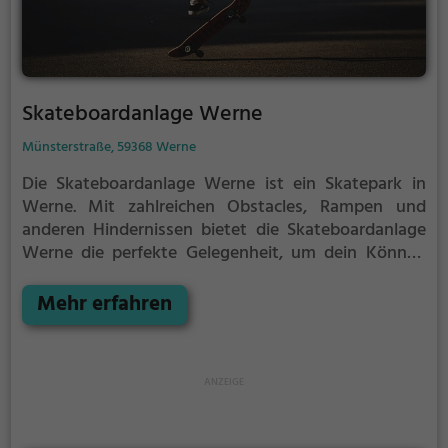
Skateboardanlage Werne
Münsterstraße, 59368 Werne
Die Skateboardanlage Werne ist ein Skatepark in
Werne.
Mit zahlreichen Obstacles, Rampen und
anderen Hindernissen bietet die Skateboardanlage
Werne die perfekte Gelegenheit, um dein Können
unter Beweis zu stellen.
Egal ob erfahrener Skater
oder Anfänger, die Skateboardanlage Werne hat für
Mehr erfahren
jeden etwas zu bieten - ganz egal, ob du nur ein
wenig üben, oder mit deinen neusten Tricks
angeben möchtest.