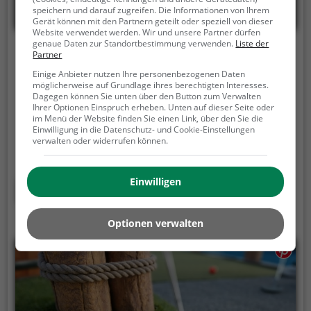
speichern und darauf zugreifen. Die Informationen von Ihrem
Gerät können mit den Partnern geteilt oder speziell von dieser
Website verwendet werden. Wir und unsere Partner dürfen
genaue Daten zur Standortbestimmung verwenden.
Liste der
Fitnesspark Hamm
Partner
Einige Anbieter nutzen Ihre personenbezogenen Daten
Seilfahrt Schacht Franz, 59077 Hamm
möglicherweise auf Grundlage ihres berechtigten Interesses.
Dagegen können Sie unten über den Button zum Verwalten
Der Fitnesspark Hamm ist ein Fitnesspark in Hamm.
Ihrer Optionen Einspruch erheben. Unten auf dieser Seite oder
Der Fitnesspark Hamm ist die perfekte Alternative
im Menü der Website finden Sie einen Link, über den Sie die
Einwilligung in die Datenschutz- und Cookie-Einstellungen
für alle, die gerne Sport machen und mit Geräten
verwalten oder widerrufen können.
trainieren, aber keine Lust auf stickige und enge
Fitnessstudios haben.
Kraft- und Ausdauertraining
Einwilligen
wie im Fitnessstudio aber an der frischen Luft. Im
Mehr erfahren
Fitnesspark Hamm findest du folgende Geräte für
dein Training:
Optionen verwalten