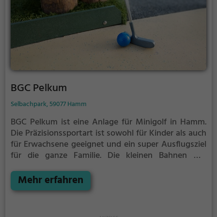
BGC Pelkum
Selbachpark, 59077 Hamm
BGC Pelkum ist eine Anlage für Minigolf in Hamm.
Die Präzisionssportart ist sowohl für Kinder als auch
für Erwachsene geeignet und ein super Ausflugsziel
für die ganze Familie.
Die kleinen Bahnen mit
tückischen Hindernissen laden zu einem
Geschicklichkeitswettbewerb ein - wer schafft es mit
Mehr erfahren
den wenigsten Schlägen alle Bahnen zu bezwingen?