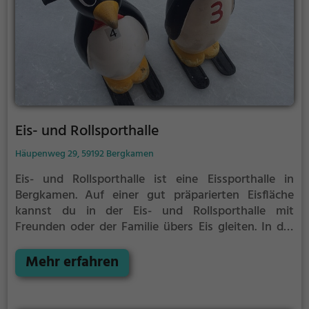
Eis- und Rollsporthalle
Häupenweg 29, 59192 Bergkamen
Eis- und Rollsporthalle ist eine Eissporthalle in
Bergkamen.
Auf einer gut präparierten Eisfläche
kannst du in der Eis- und Rollsporthalle mit
Freunden oder der Familie übers Eis gleiten.
In der
Eis- und Rollsporthalle wird Eislaufspaß für die ganze
Familie geboten. Kleinere Kinder oder Anfänger
Mehr erfahren
können sich mit Laufhilfen aufs Eis wagen.