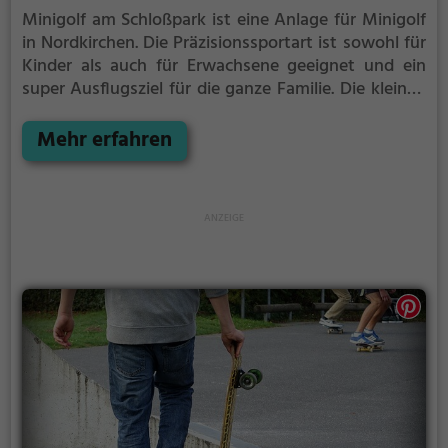
Minigolf am Schloßpark ist eine Anlage für Minigolf
in Nordkirchen.
Die Präzisionssportart ist sowohl für
Kinder als auch für Erwachsene geeignet und ein
super Ausflugsziel für die ganze Familie.
Die kleinen
Bahnen mit tückischen Hindernissen laden zu einem
Geschicklichkeitswettbewerb ein - wer schafft es mit
Mehr erfahren
den wenigsten Schlägen alle Bahnen zu bezwingen?