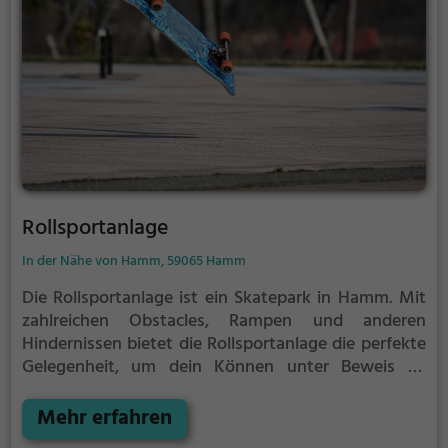
Rollsportanlage
In der Nähe von Hamm, 59065 Hamm
Die Rollsportanlage ist ein Skatepark in Hamm.
Mit
zahlreichen Obstacles, Rampen und anderen
Hindernissen bietet die Rollsportanlage die perfekte
Gelegenheit, um dein Können unter Beweis zu
stellen.
Egal ob erfahrener Skater oder Anfänger, die
Rollsportanlage hat für jeden etwas zu bieten - ganz
Mehr erfahren
egal, ob du nur ein wenig üben, oder mit deinen