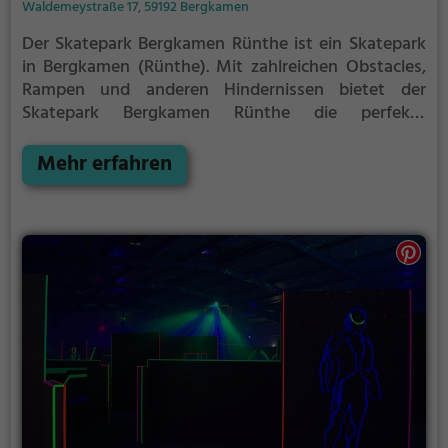
Waldemeystraße 17, 59192 Bergkamen
Der Skatepark Bergkamen Rünthe ist ein Skatepark
in Bergkamen (Rünthe).
Mit zahlreichen Obstacles,
Rampen und anderen Hindernissen bietet der
Skatepark Bergkamen Rünthe die perfekte
Gelegenheit, um dein Können unter Beweis zu
stellen.
Egal ob erfahrener Skater oder Anfänger, der
Mehr erfahren
Skatepark Bergkamen Rünthe hat für jeden etwas zu
bieten - ganz egal, ob du nur ein wenig üben, oder
mit deinen neusten Tricks angeben möchtest.