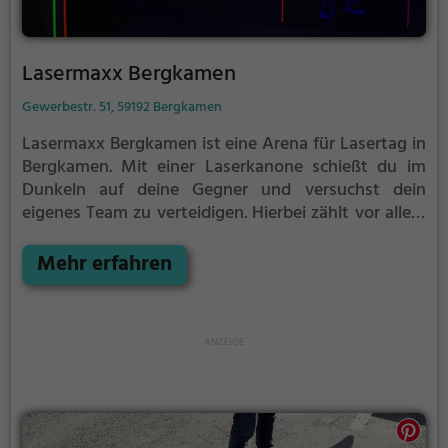
Lasermaxx Bergkamen
Gewerbestr. 51, 59192 Bergkamen
Lasermaxx Bergkamen ist eine Arena für Lasertag in
Bergkamen.
Mit einer Laserkanone schießt du im
Dunkeln auf deine Gegner und versuchst dein
eigenes Team zu verteidigen. Hierbei zählt vor allem
eins: Taktik. Gib nicht zu früh deine Deckung auf,
sonst läufst du Gefahr von deinen Gegenspielern
Mehr erfahren
getroffen zu werden.