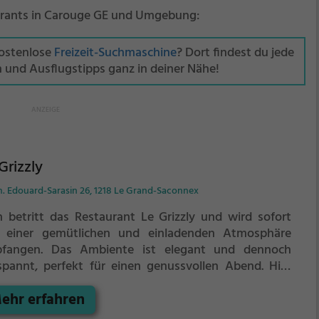
aurants in Carouge GE und Umgebung:
kostenlose
Freizeit-Suchmaschine
? Dort findest du jede
n und Ausflugstipps ganz in deiner Nähe!
Grizzly
. Edouard-Sarasin 26, 1218 Le Grand-Saconnex
 betritt das Restaurant Le Grizzly und wird sofort
 einer gemütlichen und einladenden Atmosphäre
fangen. Das Ambiente ist elegant und dennoch
spannt, perfekt für einen genussvollen Abend. Hier
det man eine vielfältige Auswahl an Speisen, von
ehr erfahren
nzösischer über mediterrane bis hin zu europäischen
ichten und natürlich klassischer Steakhouse-Küche.