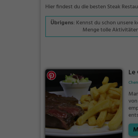
Hier findest du die besten Steak Rest
Übrigens
: Kennst du schon unsere 
Menge tolle Aktivitäte
Le 
Chem
Man
von
emp
ent
fin
M
fra
Ger