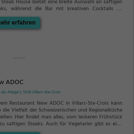
 Steak House bietet eine breite Auswahl an saftigen
aks, während die Bar mit kreativen Cocktails zu
führen weiß. Auch Vegetarier kommen hier auf ihre
ehr erfahren
ten, mit einer Vielfalt an köstlichen vegetarischen
ichten. Tauche ein in die Welt des Genusses, probiere
 vielfältigen Getränke und Speisen und lass dich von
 Atmosphäre verzaubern. Das Zafferano ist der
fekte Ort, um einen Abend in Lausanne stilvoll
lingen zu lassen.
w ADOC
-du-Péage 1, 1029 Villars-Ste-Croix
dem Restaurant New ADOC in Villars-Ste-Croix kann
 die Vielfalt der Schweizerischen und Regionalküche
ießen. Hier findet man alles, vom leckeren Frühstück
 zu saftigen Steaks. Auch für Vegetarier gibt es eine
wahl an köstlichen Gerichten. Dazu kann man sich