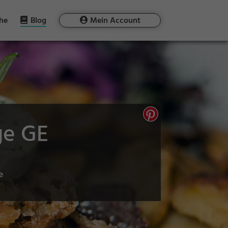
he
Blog
Mein Account
ge GE
e