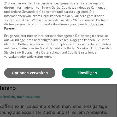
210 Partner werden Ihre personenbezogenen Daten verarbeiten und
é des Bouchers
dürfen Informationen von Ihrem Gerät (Cookies, eindeutige Kennungen
und andere Gerätedaten) speichern und darauf zugreifen. Die
Informationen von Ihrem Gerät können mit den Partnern geteilt oder
u Chablais 21, 1008 Prilly
speziell von dieser Website verwendet werden. Wir und unsere Partner
dürfen genaue Daten zur Standortbestimmung verwenden.
Liste der
Café des Bouchers in Prilly kann man eine einladende
Partner
osphäre und köstliche Speisen genießen. Ob man
Einige Anbieter nutzen Ihre personenbezogenen Daten möglicherweise
 auf gegrilltes Fleisch, Steaks, vegetarische Gerichte
auf Grundlage ihres berechtigten Interesses. Dagegen können Sie unten
r Biogerichte hat, hier wird man fündig. Dazu gibt es
über den Button zum Verwalten Ihrer Optionen Einspruch erheben. Unten
auf dieser Seite oder im Menü der Website finden Sie einen Link, über den
e vielfältige Auswahl an erfrischenden Cocktails und
Sie die Einwilligung in die Datenschutz- und Cookie-Einstellungen
ehr erfahren
eren Getränken. Morgens lockt ein leckeres
verwalten oder widerrufen können.
hstück, und am Abend kann man in gemütlicher
ebung den Tag ausklingen lassen. Hier kommt jeder
Optionen verwalten
Einwilligen
 seine Kosten, egal ob Fleischliebhaber, Vegetarier
r Genießer auf der Suche nach etwas Besonderem.
ferano
e Tivoli 60, 1007 Lausanne
Zafferano in Lausanne erlebt man eine einzigartige
chung aus exquisiter Küche und stilvollem Ambiente.