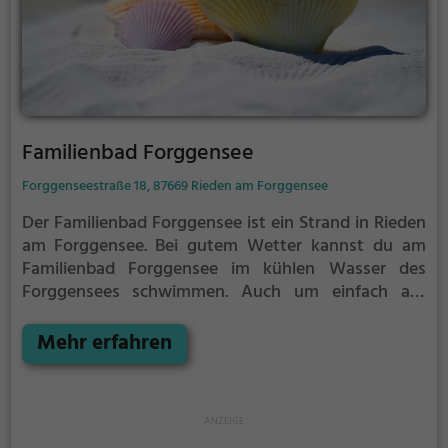
Familienbad Forggensee
Forggenseestraße 18, 87669 Rieden am Forggensee
Der Familienbad Forggensee ist ein Strand in Rieden
am Forggensee.
Bei gutem Wetter kannst du am
Familienbad Forggensee im kühlen Wasser des
Forggensees schwimmen.
Auch um einfach auf
einem Strandtuch die Sonne zu genießen gibt es am
Familienbad Forggensee genug Platz. Denk aber
Mehr erfahren
immer daran, dich ausreichend vor der Sonne zu
schützen.