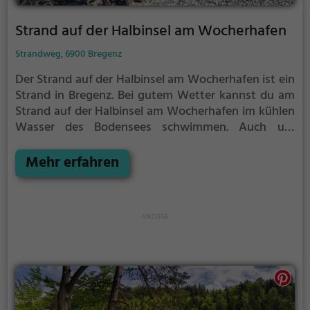
Strand auf der Halbinsel am Wocherhafen
Strandweg, 6900 Bregenz
Der Strand auf der Halbinsel am Wocherhafen ist ein
Strand in Bregenz.
Bei gutem Wetter kannst du am
Strand auf der Halbinsel am Wocherhafen im kühlen
Wasser des Bodensees schwimmen.
Auch um
einfach auf einem Strandtuch die Sonne zu genießen
gibt es am Strand auf der Halbinsel am Wocherhafen
Mehr erfahren
genug Platz. Denk aber immer daran, dich
ausreichend vor der Sonne zu schützen.