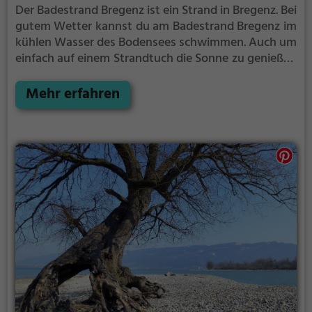
Der Badestrand Bregenz ist ein Strand in Bregenz.
Bei
gutem Wetter kannst du am Badestrand Bregenz im
kühlen Wasser des Bodensees schwimmen.
Auch um
einfach auf einem Strandtuch die Sonne zu genießen
gibt es am Badestrand Bregenz genug Platz. Denk
aber immer daran, dich ausreichend vor der Sonne zu
Mehr erfahren
schützen.