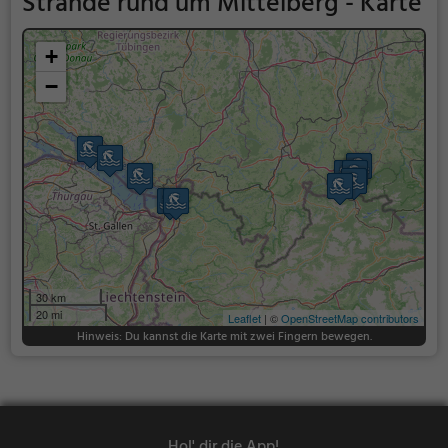
Strände rund um Mittelberg - Karte
+
−
30 km
20 mi
Leaflet
| ©
OpenStreetMap contributors
Hinweis: Du kannst die Karte mit zwei Fingern bewegen.
Hol' dir die App!