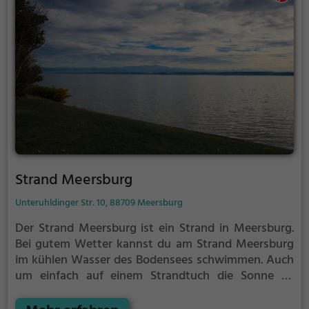
Strand Meersburg
Unteruhldinger Str. 10, 88709 Meersburg
Der Strand Meersburg ist ein Strand in Meersburg.
Bei gutem Wetter kannst du am Strand Meersburg
im kühlen Wasser des Bodensees schwimmen.
Auch
um einfach auf einem Strandtuch die Sonne zu
genießen gibt es am Strand Meersburg genug Platz.
Denk aber immer daran, dich ausreichend vor der