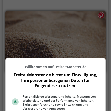
Willkommen auf FreizeitMonster.de
FreizeitMonster.de bittet um Einwilligung,
Ihre personenbezogenen Daten für
Badestrand Dietringen
Folgendes zu nutzen:
Seestraße 18, 87669 Rieden am Forggensee
Personalisierte Werbung und Inhalte, Messung von
Der Badestrand Dietringen ist ein Strand in Rieden
Werbeleistung und der Performance von Inhalten,
am Forggensee.
Bei gutem Wetter kannst du am
Zielgruppenforschung sowie Entwicklung und
Verbesserung von Angeboten
Badestrand Dietringen im kühlen Wasser des