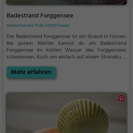
Badestrand Forggensee
Weidachstraße 77-69, 87629 Füssen
Der Badestrand Forggensee ist ein Strand in Füssen.
Bei gutem Wetter kannst du am Badestrand
Forggensee im kühlen Wasser des Forggensees
schwimmen.
Auch um einfach auf einem Strandtuch
die Sonne zu genießen gibt es am Badestrand
Forggensee genug Platz. Denk aber immer daran,
Mehr erfahren
dich ausreichend vor der Sonne zu schützen.