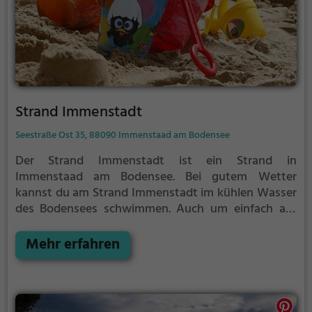
Strand Immenstadt
Seestraße Ost 35, 88090 Immenstaad am Bodensee
Der Strand Immenstadt ist ein Strand in
Immenstaad am Bodensee.
Bei gutem Wetter
kannst du am Strand Immenstadt im kühlen Wasser
des Bodensees schwimmen.
Auch um einfach auf
einem Strandtuch die Sonne zu genießen gibt es am
Strand Immenstadt genug Platz. Denk aber immer
Mehr erfahren
daran, dich ausreichend vor der Sonne zu schützen.