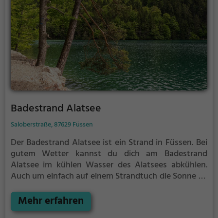
Badestrand Alatsee
Saloberstraße, 87629 Füssen
Der Badestrand Alatsee ist ein Strand in Füssen.
Bei
gutem Wetter kannst du dich am Badestrand
Alatsee im kühlen Wasser des Alatsees abkühlen.
Auch um einfach auf einem Strandtuch die Sonne zu
genießen gibt es am Badestrand Alatsee genug
Platz. Denk aber immer daran, dich ausreichend vor
Mehr erfahren
der Sonne zu schützen.