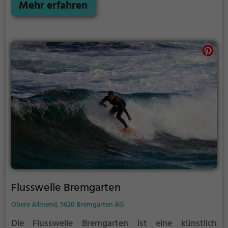
Surfbrett gestanden haben, ist Urbansurf eine gute
Mehr erfahren
Gelegenheit, um ein Gefühl für die beliebte
Wassersportart zu bekommen.
Flusswelle Bremgarten
Obere Allmend, 5620 Bremgarten AG
Die Flusswelle Bremgarten ist eine künstlich