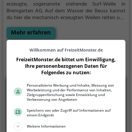
erzeugte, sogenannte stehende Surf-Welle in
Bremgarten AG.
Auf dem Wasser der Reuss kannst
du hier die mechanisch erzeugten Wellen reiten und
deine Technik perfektionieren.
Die Flusswelle
Bremgarten ist nur für erfahrene Surfer geeignet.
Mehr erfahren
Willkommen auf FreizeitMonster.de
FreizeitMonster.de bittet um Einwilligung,
Ihre personenbezogenen Daten für
Folgendes zu nutzen:
Personalisierte Werbung und Inhalte, Messung von
Werbeleistung und der Performance von Inhalten,
Zielgruppenforschung sowie Entwicklung und
Verbesserung von Angeboten
Speichern von oder Zugriff auf Informationen auf
einem Endgerät
Weitere Informationen