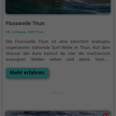
Flusswelle Thun
Ob. Schleuse, 3600 Thun
Die Flusswelle Thun ist eine künstlich erzeugte,
sogenannte stehende Surf-Welle in Thun.
Auf dem
Wasser der Aare kannst du hier die mechanisch
erzeugten Wellen reiten und deine Technik
perfektionieren.
Die Flusswelle Thun ist nur für
erfahrene Surfer geeignet.
Mehr erfahren