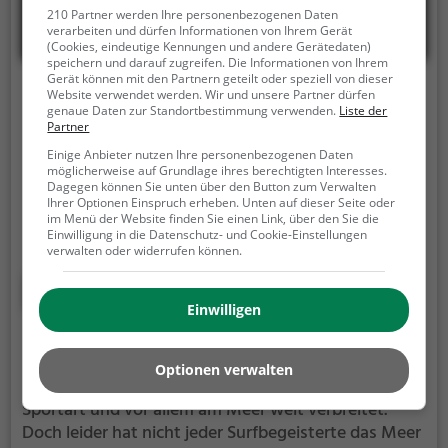
210 Partner werden Ihre personenbezogenen Daten
verarbeiten und dürfen Informationen von Ihrem Gerät
(Cookies, eindeutige Kennungen und andere Gerätedaten)
speichern und darauf zugreifen. Die Informationen von Ihrem
Gerät können mit den Partnern geteilt oder speziell von dieser
Surfwelle Augsburg
Website verwendet werden. Wir und unsere Partner dürfen
genaue Daten zur Standortbestimmung verwenden.
Liste der
Partner
Senkelbach, 86153 Augsburg
Einige Anbieter nutzen Ihre personenbezogenen Daten
Die Surfwelle Augsburg ist eine künstlich erzeugte,
möglicherweise auf Grundlage ihres berechtigten Interesses.
Dagegen können Sie unten über den Button zum Verwalten
sogenannte stehende Surf-Welle in Augsburg.
Auf
Ihrer Optionen Einspruch erheben. Unten auf dieser Seite oder
dem Wasser des Senkelbachs kannst du hier die
im Menü der Website finden Sie einen Link, über den Sie die
mechanisch erzeugten Wellen reiten und deine
Einwilligung in die Datenschutz- und Cookie-Einstellungen
verwalten oder widerrufen können.
Technik perfektionieren.
Die Surfwelle Augsburg ist
nur für erfahrene Surfer geeignet.
Mehr erfahren
Einwilligen
Wellenreiten in Dongio
Optionen verwalten
Surfen oder auch Wellenreiten ist eine beliebte
Sportart und vor allem am Meer weit verbreitet.
Doch leider hat nicht jeder Surfbegeisterte das Meer