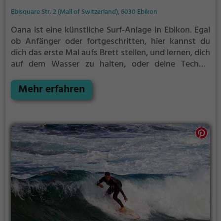
Ebisquare Str. 2 (Mall of Switzerland), 6030 Ebikon
Oana ist eine künstliche Surf-Anlage in Ebikon.
Egal
ob Anfänger oder fortgeschritten, hier kannst du
dich das erste Mal aufs Brett stellen, und lernen, dich
auf dem Wasser zu halten, oder deine Technik
perfektionieren.
Für alle, die noch nie auf einem
Surfbrett gestanden haben, ist Oana eine gute
Mehr erfahren
Gelegenheit, um ein Gefühl für die beliebte
Wassersportart zu bekommen.