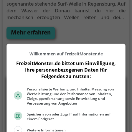
sogenannte stehende Surf-Welle in Regensburg.
Auf
dem Wasser der Donau kannst du hier die
mechanisch erzeugten Wellen reiten und deine
Technik perfektionieren.
Die Welle Regensburg ist
nur für erfahrene Surfer geeignet.
Mehr erfahren
Willkommen auf FreizeitMonster.de
FreizeitMonster.de bittet um Einwilligung,
Ihre personenbezogenen Daten für
Folgendes zu nutzen:
Personalisierte Werbung und Inhalte, Messung von
Werbeleistung und der Performance von Inhalten,
Zielgruppenforschung sowie Entwicklung und
Verbesserung von Angeboten
Speichern von oder Zugriff auf Informationen auf
einem Endgerät
Weitere Informationen