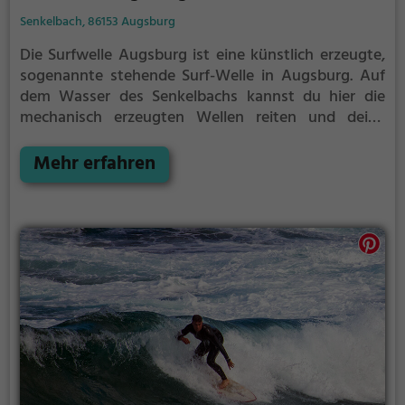
Senkelbach, 86153 Augsburg
Die Surfwelle Augsburg ist eine künstlich erzeugte,
sogenannte stehende Surf-Welle in Augsburg.
Auf
dem Wasser des Senkelbachs kannst du hier die
mechanisch erzeugten Wellen reiten und deine
Technik perfektionieren.
Die Surfwelle Augsburg ist
nur für erfahrene Surfer geeignet.
Mehr erfahren