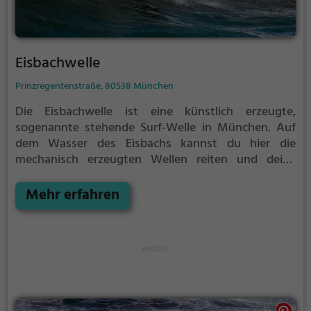
Eisbachwelle
Prinzregentenstraße, 80538 München
Die Eisbachwelle ist eine künstlich erzeugte,
sogenannte stehende Surf-Welle in München.
Auf
dem Wasser des Eisbachs kannst du hier die
mechanisch erzeugten Wellen reiten und deine
Technik perfektionieren.
Die Eisbachwelle ist nur für
erfahrene Surfer geeignet.
Mehr erfahren