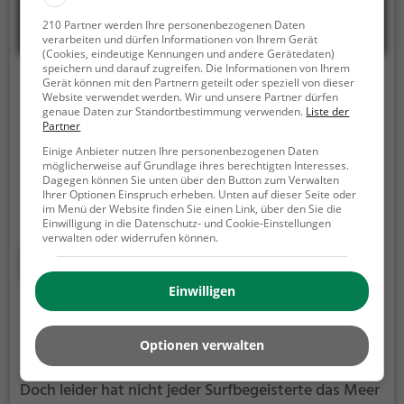
210 Partner werden Ihre personenbezogenen Daten
verarbeiten und dürfen Informationen von Ihrem Gerät
(Cookies, eindeutige Kennungen und andere Gerätedaten)
speichern und darauf zugreifen. Die Informationen von Ihrem
Blackforestwave
Gerät können mit den Partnern geteilt oder speziell von dieser
Website verwendet werden. Wir und unsere Partner dürfen
genaue Daten zur Standortbestimmung verwenden.
Liste der
Kallhardtstraße 31, 75173 Pforzheim
Partner
Die blackforestwave ist eine künstlich erzeugte,
Einige Anbieter nutzen Ihre personenbezogenen Daten
möglicherweise auf Grundlage ihres berechtigten Interesses.
sogenannte stehende Surf-Welle in Pforzheim.
Auf
Dagegen können Sie unten über den Button zum Verwalten
dem Wasser der Nagold kannst du hier die
Ihrer Optionen Einspruch erheben. Unten auf dieser Seite oder
im Menü der Website finden Sie einen Link, über den Sie die
mechanisch erzeugten Wellen reiten und deine
Einwilligung in die Datenschutz- und Cookie-Einstellungen
Technik perfektionieren.
Die blackforestwave ist nur
verwalten oder widerrufen können.
für erfahrene Surfer geeignet.
Mehr erfahren
Einwilligen
Wellenreiten in Dillingen a.d.Donau
Surfen oder auch Wellenreiten ist eine beliebte
Optionen verwalten
Sportart und vor allem am Meer weit verbreitet.
Doch leider hat nicht jeder Surfbegeisterte das Meer