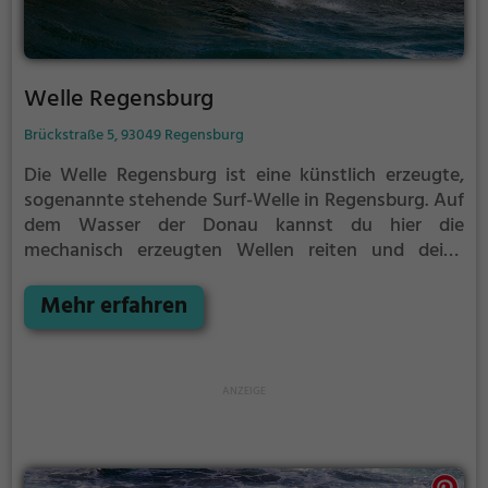
Welle Regensburg
Brückstraße 5, 93049 Regensburg
Die Welle Regensburg ist eine künstlich erzeugte,
sogenannte stehende Surf-Welle in Regensburg.
Auf
dem Wasser der Donau kannst du hier die
mechanisch erzeugten Wellen reiten und deine
Technik perfektionieren.
Die Welle Regensburg ist
nur für erfahrene Surfer geeignet.
Mehr erfahren