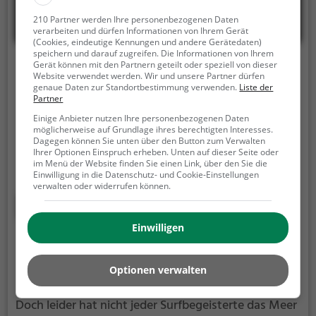
210 Partner werden Ihre personenbezogenen Daten
verarbeiten und dürfen Informationen von Ihrem Gerät
(Cookies, eindeutige Kennungen und andere Gerätedaten)
speichern und darauf zugreifen. Die Informationen von Ihrem
Blackforestwave
Gerät können mit den Partnern geteilt oder speziell von dieser
Website verwendet werden. Wir und unsere Partner dürfen
genaue Daten zur Standortbestimmung verwenden.
Liste der
Kallhardtstraße 31, 75173 Pforzheim
Partner
Die blackforestwave ist eine künstlich erzeugte,
Einige Anbieter nutzen Ihre personenbezogenen Daten
möglicherweise auf Grundlage ihres berechtigten Interesses.
sogenannte stehende Surf-Welle in Pforzheim.
Auf
Dagegen können Sie unten über den Button zum Verwalten
dem Wasser der Nagold kannst du hier die
Ihrer Optionen Einspruch erheben. Unten auf dieser Seite oder
im Menü der Website finden Sie einen Link, über den Sie die
mechanisch erzeugten Wellen reiten und deine
Einwilligung in die Datenschutz- und Cookie-Einstellungen
Technik perfektionieren.
Die blackforestwave ist nur
verwalten oder widerrufen können.
für erfahrene Surfer geeignet.
Mehr erfahren
Einwilligen
Wellenreiten in Neustadt b.Coburg
Surfen oder auch Wellenreiten ist eine beliebte
Optionen verwalten
Sportart und vor allem am Meer weit verbreitet.
Doch leider hat nicht jeder Surfbegeisterte das Meer