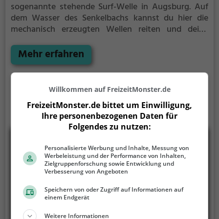
sogenannte stehende Surf-Welle in Augsburg.
Auf
dem Wasser des Senkelbachs kannst du hier die
mechanisch erzeugten Wellen reiten und deine
Technik perfektionieren.
Die Surfwelle Augsburg ist
nur für erfahrene Surfer geeignet.
Mehr erfahren
Willkommen auf FreizeitMonster.de
FreizeitMonster.de bittet um Einwilligung,
Ihre personenbezogenen Daten für
Folgendes zu nutzen:
Personalisierte Werbung und Inhalte, Messung von
Werbeleistung und der Performance von Inhalten,
Zielgruppenforschung sowie Entwicklung und
Verbesserung von Angeboten
Speichern von oder Zugriff auf Informationen auf
einem Endgerät
Weitere Informationen