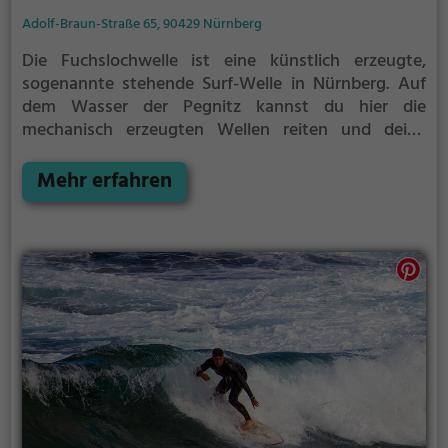
Adolf-Braun-Straße 65, 90429 Nürnberg
Die Fuchslochwelle ist eine künstlich erzeugte,
sogenannte stehende Surf-Welle in Nürnberg.
Auf
dem Wasser der Pegnitz kannst du hier die
mechanisch erzeugten Wellen reiten und deine
Technik perfektionieren.
Die Fuchslochwelle ist nur
für erfahrene Surfer geeignet.
Mehr erfahren