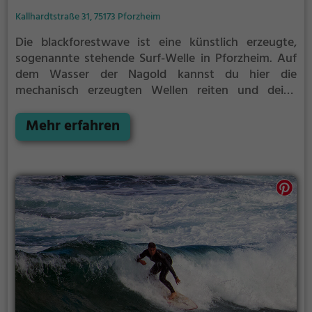
Kallhardtstraße 31, 75173 Pforzheim
Die blackforestwave ist eine künstlich erzeugte,
sogenannte stehende Surf-Welle in Pforzheim.
Auf
dem Wasser der Nagold kannst du hier die
mechanisch erzeugten Wellen reiten und deine
Technik perfektionieren.
Die blackforestwave ist nur
für erfahrene Surfer geeignet.
Mehr erfahren