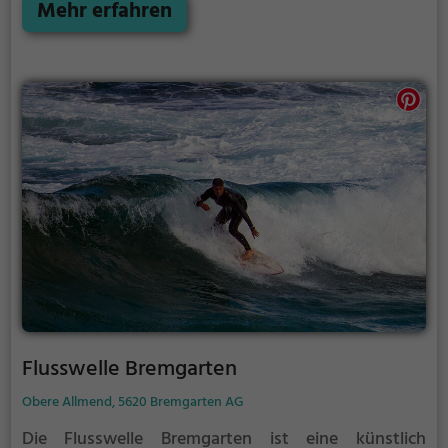
nur für erfahrene Surfer geeignet.
Mehr erfahren
Flusswelle Bremgarten
Obere Allmend, 5620 Bremgarten AG
Die Flusswelle Bremgarten ist eine künstlich