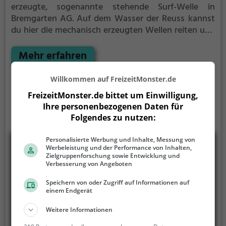
erzeugte, sogenannte stehende Surf-Welle in
Bremgarten AG.
Auf dem Wasser der Reuss kannst
du hier die mechanisch erzeugten Wellen reiten und
deine Technik perfektionieren.
Die Flusswelle
Bremgarten ist nur für erfahrene Surfer geeignet.
Mehr erfahren
Willkommen auf FreizeitMonster.de
FreizeitMonster.de bittet um Einwilligung,
Ihre personenbezogenen Daten für
Folgendes zu nutzen:
Personalisierte Werbung und Inhalte, Messung von
Werbeleistung und der Performance von Inhalten,
Zielgruppenforschung sowie Entwicklung und
Verbesserung von Angeboten
Speichern von oder Zugriff auf Informationen auf
einem Endgerät
Weitere Informationen