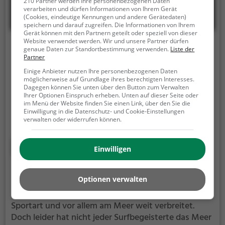
210 Partner werden Ihre personenbezogenen Daten
verarbeiten und dürfen Informationen von Ihrem Gerät
(Cookies, eindeutige Kennungen und andere Gerätedaten)
speichern und darauf zugreifen. Die Informationen von Ihrem
Gerät können mit den Partnern geteilt oder speziell von dieser
Website verwendet werden. Wir und unsere Partner dürfen
Fuchslochwelle
genaue Daten zur Standortbestimmung verwenden.
Liste der
Partner
Adolf-Braun-Straße 65, 90429 Nürnberg
Einige Anbieter nutzen Ihre personenbezogenen Daten
möglicherweise auf Grundlage ihres berechtigten Interesses.
Die Fuchslochwelle ist eine künstlich erzeugte,
Dagegen können Sie unten über den Button zum Verwalten
sogenannte stehende Surf-Welle in Nürnberg.
Auf
Ihrer Optionen Einspruch erheben. Unten auf dieser Seite oder
im Menü der Website finden Sie einen Link, über den Sie die
dem Wasser der Pegnitz kannst du hier die
Einwilligung in die Datenschutz- und Cookie-Einstellungen
mechanisch erzeugten Wellen reiten und deine
verwalten oder widerrufen können.
Technik perfektionieren.
Die Fuchslochwelle ist nur
für erfahrene Surfer geeignet.
Mehr erfahren
Einwilligen
Wellenreiten in Pforzheim
Optionen verwalten
Surfen oder auch Wellenreiten ist eine beliebte
Sportart und vor allem am Meer weit verbreitet.
Doch leider hat nicht jeder Surfbegeisterte das Meer