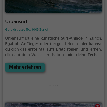
Urbansurf
Geroldstrasse 11c, 8005 Zürich
Urbansurf ist eine künstliche Surf-Anlage in Zürich.
Egal ob Anfänger oder fortgeschritten, hier kannst
du dich das erste Mal aufs Brett stellen, und lernen,
dich auf dem Wasser zu halten, oder deine Technik
perfektionieren.
Für alle, die noch nie auf einem
Surfbrett gestanden haben, ist Urbansurf eine gute
Mehr erfahren
Gelegenheit, um ein Gefühl für die beliebte
Wassersportart zu bekommen.