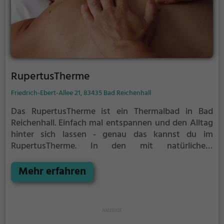
RupertusTherme
Friedrich-Ebert-Allee 21, 83435 Bad Reichenhall
Das RupertusTherme ist ein Thermalbad in Bad
Reichenhall.
Einfach mal entspannen und den Alltag
hinter sich lassen - genau das kannst du im
RupertusTherme. In den mit natürlichem
Grundwasser gefüllten Becken kannst du dich bei
angenehmer Beleuchtung erholen und deine Akkus
Mehr erfahren
wieder aufladen. Besonders gut: das Thermalwasser
regt den Kreislauf an und entspannt gleichzeitig die
Muskulatur - perfekt also, als Auszeit vom
stressigen Alltag.