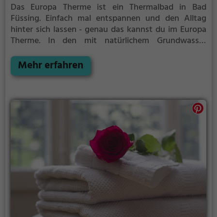
Das Europa Therme ist ein Thermalbad in Bad
Füssing.
Einfach mal entspannen und den Alltag
hinter sich lassen - genau das kannst du im Europa
Therme. In den mit natürlichem Grundwasser
gefüllten Becken kannst du dich bei angenehmer
Beleuchtung erholen und deine Akkus wieder
Mehr erfahren
aufladen. Besonders gut: das Thermalwasser regt
den Kreislauf an und entspannt gleichzeitig die
Muskulatur - perfekt also, als Auszeit vom
stressigen Alltag.