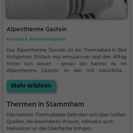
Alpentherme Gastein
Kirchplatz 6, 5630 Bad Hofgastein
Das Alpentherme Gastein ist ein Thermalbad in Bad
Hofgastein.
Einfach mal entspannen und den Alltag
hinter sich lassen - genau das kannst du im
Alpentherme Gastein. In den mit natürlichem
Grundwasser gefüllten Becken kannst du dich bei
angenehmer Beleuchtung erholen und deine Akkus
Mehr erfahren
wieder aufladen. Besonders gut: das Thermalwasser
regt den Kreislauf an und entspannt gleichzeitig die
Thermen in Stammham
Muskulatur - perfekt also, als Auszeit vom
stressigen Alltag.
Die meisten Thermalbäder befinden sich über heißen
Quellen, die besonderes Wasser, teilweise auch
Heilwasser an die Oberfläche bringen.