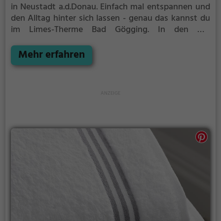
in Neustadt a.d.Donau.
Einfach mal entspannen und
den Alltag hinter sich lassen - genau das kannst du
im Limes-Therme Bad Gögging. In den mit
natürlichem Grundwasser gefüllten Becken kannst
du dich bei angenehmer Beleuchtung erholen und
Mehr erfahren
deine Akkus wieder aufladen. Besonders gut: das
Thermalwasser regt den Kreislauf an und entspannt
gleichzeitig die Muskulatur - perfekt also, als Auszeit
vom stressigen Alltag.