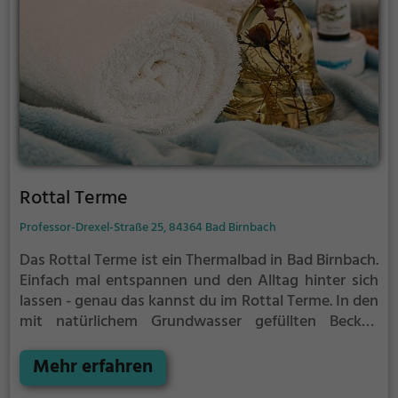
Rottal Terme
Professor-Drexel-Straße 25, 84364 Bad Birnbach
Das Rottal Terme ist ein Thermalbad in Bad Birnbach.
Einfach mal entspannen und den Alltag hinter sich
lassen - genau das kannst du im Rottal Terme. In den
mit natürlichem Grundwasser gefüllten Becken
kannst du dich bei angenehmer Beleuchtung erholen
und deine Akkus wieder aufladen. Besonders gut:
Mehr erfahren
das Thermalwasser regt den Kreislauf an und