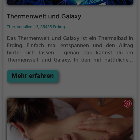
Thermenwelt und Galaxy
Thermenallee 1-5, 85435 Erding
Das Thermenwelt und Galaxy ist ein Thermalbad in
Erding.
Einfach mal entspannen und den Alltag
hinter sich lassen - genau das kannst du im
Thermenwelt und Galaxy. In den mit natürlichem
Grundwasser gefüllten Becken kannst du dich bei
angenehmer Beleuchtung erholen und deine Akkus
Mehr erfahren
wieder aufladen. Besonders gut: das Thermalwasser
regt den Kreislauf an und entspannt gleichzeitig die
Muskulatur - perfekt also, als Auszeit vom
stressigen Alltag.