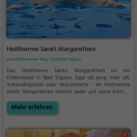
Heiltherme Sankt Margarethen
Karl-Rödhammer-Weg, 5424 Bad Vigaun
Das Heiltherme Sankt Margarethen ist ein
Erlebnisbad in Bad Vigaun.
Egal ob jung oder alt,
Adrenalinjunkie oder Wasserratte - im Heiltherme
Sankt Margarethen kommt jeder auf seine Kosten.
Für einen Familienausflug, einen Kindergeburtstag
oder einfach mit Freunden ist das Heiltherme Sankt
Mehr erfahren
Margarethen genau die richtige Adresse.