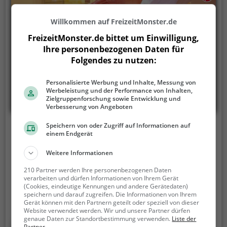
Willkommen auf FreizeitMonster.de
FreizeitMonster.de bittet um Einwilligung,
Ihre personenbezogenen Daten für
Folgendes zu nutzen:
Personalisierte Werbung und Inhalte, Messung von
Werbeleistung und der Performance von Inhalten,
Zielgruppenforschung sowie Entwicklung und
Verbesserung von Angeboten
Speichern von oder Zugriff auf Informationen auf
Kaiser-Therme Bad Abbach
einem Endgerät
Kurallee, 93077 Bad Abbach
Weitere Informationen
Das Kaiser-Therme Bad Abbach ist ein Thermalbad in
210 Partner werden Ihre personenbezogenen Daten
Bad Abbach.
Einfach mal entspannen und den Alltag
verarbeiten und dürfen Informationen von Ihrem Gerät
(Cookies, eindeutige Kennungen und andere Gerätedaten)
hinter sich lassen - genau das kannst du im Kaiser-
speichern und darauf zugreifen. Die Informationen von Ihrem
Therme Bad Abbach. In den mit natürlichem
Gerät können mit den Partnern geteilt oder speziell von dieser
Website verwendet werden. Wir und unsere Partner dürfen
Grundwasser gefüllten Becken kannst du dich bei
genaue Daten zur Standortbestimmung verwenden.
Liste der
angenehmer Beleuchtung erholen und deine Akkus
Partner