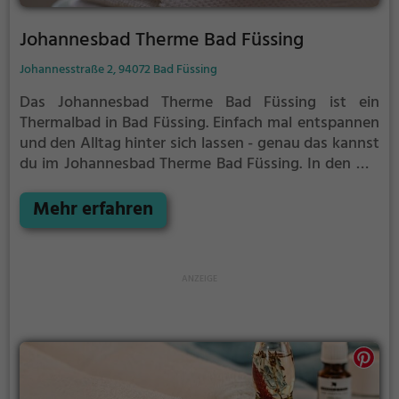
Johannesbad Therme Bad Füssing
Johannesstraße 2, 94072 Bad Füssing
Das Johannesbad Therme Bad Füssing ist ein
Thermalbad in Bad Füssing.
Einfach mal entspannen
und den Alltag hinter sich lassen - genau das kannst
du im Johannesbad Therme Bad Füssing. In den mit
natürlichem Grundwasser gefüllten Becken kannst
du dich bei angenehmer Beleuchtung erholen und
Mehr erfahren
deine Akkus wieder aufladen. Besonders gut: das
Thermalwasser regt den Kreislauf an und entspannt
gleichzeitig die Muskulatur - perfekt also, als Auszeit
vom stressigen Alltag.