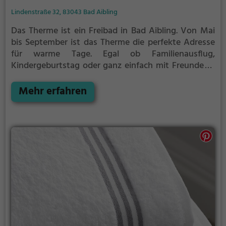
Lindenstraße 32, 83043 Bad Aibling
Das Therme ist ein Freibad in Bad Aibling.
Von Mai
bis September ist das Therme die perfekte Adresse
für warme Tage. Egal ob Familienausflug,
Kindergeburtstag oder ganz einfach mit Freunden -
im Therme kommt jeder auf seine Kosten. Bei gutem
Wetter kann die Freibadsaison im Therme auch
Mehr erfahren
verlängert werden. Informationen hierzu findest du
auf der Website.