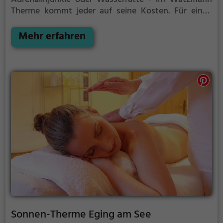
Therme kommt jeder auf seine Kosten. Für einen
Familienausflug, einen Kindergeburtstag oder
einfach mit Freunden ist das Watzmann Therme
Mehr erfahren
genau die richtige Adresse.
Sonnen-Therme Eging am See