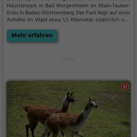
Haustierpark in Bad Mergentheim im Main-Tauber-
Kreis in Baden-Württemberg.
Der Park liegt auf einer
Anhöhe im Wald etwa 1,5 Kilometer südöstlich von
Bad Mergentheim an der B 290. Auf einer
Geländefläche von rund 35 ha leben über 70
Mehr erfahren
verschiedene in Europa heimische Tierarten wie
Greifvögel, Luchse, Dam- und Rothirsche, Wisente,
Wildschweine und Fischotter in weitgehend
natürlichen Gehegen.