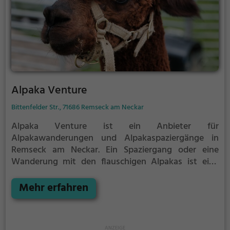
Alpaka Venture
Bittenfelder Str., 71686 Remseck am Neckar
Alpaka Venture ist ein Anbieter für
Alpakawanderungen und Alpakaspaziergänge in
Remseck am Neckar.
Ein Spaziergang oder eine
Wanderung mit den flauschigen Alpakas ist eine
tolle Idee für einen Kindergeburtstag oder einen
Ausflug mit der Familie. Die kuscheligen Tiere
Mehr erfahren
strahlen eine unheimliche Ruhe aus und werden
daher auch häufig zu Therapiezwecken eingesetzt.