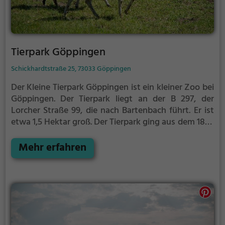
Tierpark Göppingen
Schickhardtstraße 25, 73033 Göppingen
Der Kleine Tierpark Göppingen ist ein kleiner Zoo bei
Göppingen.
Der Tierpark liegt an der B 297, der
Lorcher Straße 99, die nach Bartenbach führt. Er ist
etwa 1,5 Hektar groß.
Der Tierpark ging aus dem 1892
gegründeten Verein „Aquarium Göppingen“ hervor,
der zu Beginn des 20. Jahrhunderts auf dem
Mehr erfahren
späteren Zoogelände ein Vereinsheim errichtete.
1952 wurden erste Streichelgehege eingerichtet. Zu
diesem Zweck wurden zunächst noch Tiere aus
Zoohandlungen leihweise übernommen. 1975 wurde
der Trägerverein „Tierpark Göppingen e. V.“ ins
Vereinsregister eingetragen. Im Dezember 2013