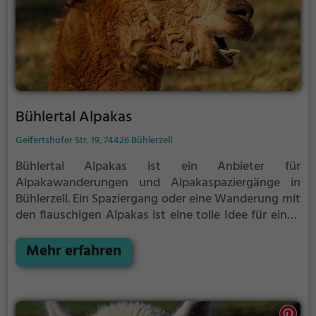
Bühlertal Alpakas
Geifertshofer Str. 19, 74426 Bühlerzell
Bühlertal Alpakas ist ein Anbieter für
Alpakawanderungen und Alpakaspaziergänge in
Bühlerzell.
Ein Spaziergang oder eine Wanderung mit
den flauschigen Alpakas ist eine tolle Idee für einen
Kindergeburtstag oder einen Ausflug mit der
Familie. Die kuscheligen Tiere strahlen eine
Mehr erfahren
unheimliche Ruhe aus und werden daher auch
häufig zu Therapiezwecken eingesetzt.