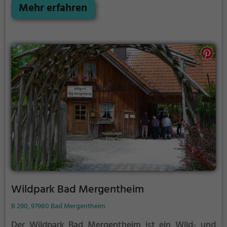
Neckar) die B10 und östlich das Tierheim Esslingen.
Mehr erfahren
Wildpark Bad Mergentheim
B 290, 97980 Bad Mergentheim
Der Wildpark Bad Mergentheim ist ein Wild- und