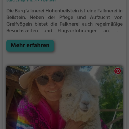
Burg Langhans, 71717 Beilstein
Die Burgfalknerei Hohenbeilstein ist eine Falknerei in
Beilstein.
Neben der Pflege und Aufzucht von
Greifvögeln bietet die Falknerei auch regelmäßige
Besuchszeiten und Flugvorführungen an.
Die
genauen Termine für die Flugshows findest du auf
der Website
Mehr erfahren