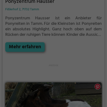
Ponyzentrum Hausser
Fißlerhof 2, 71732 Tamm
Ponyzentrum Hausser ist ein Anbieter für
Ponyreiten in Tamm.
Für die Kleinsten ist Ponyreiten
ein absolutes Highlight. Ganz hoch oben auf dem
Rücken der ruhigen Tiere können Kinder die Aussicht
genießen und bequem durch die Umgebung von
Tamm reiten.
Mehr erfahren