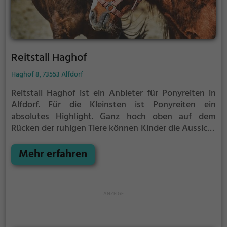
Reitstall Haghof
Haghof 8, 73553 Alfdorf
Reitstall Haghof ist ein Anbieter für Ponyreiten in
Alfdorf.
Für die Kleinsten ist Ponyreiten ein
absolutes Highlight. Ganz hoch oben auf dem
Rücken der ruhigen Tiere können Kinder die Aussicht
genießen und bequem durch die Umgebung von
Alfdorf reiten.
Mehr erfahren