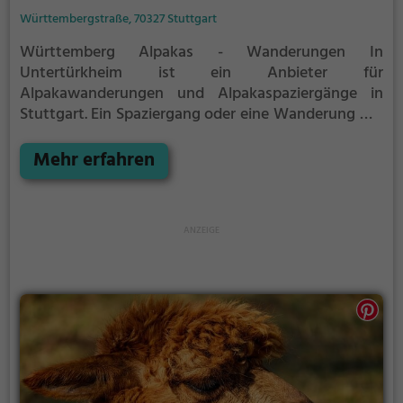
Württembergstraße, 70327 Stuttgart
Württemberg Alpakas - Wanderungen In
Untertürkheim ist ein Anbieter für
Alpakawanderungen und Alpakaspaziergänge in
Stuttgart.
Ein Spaziergang oder eine Wanderung mit
den flauschigen Alpakas ist eine tolle Idee für einen
Kindergeburtstag oder einen Ausflug mit der
Mehr erfahren
Familie. Die kuscheligen Tiere strahlen eine
unheimliche Ruhe aus und werden daher auch
häufig zu Therapiezwecken eingesetzt.