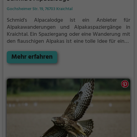
Gochsheimer Str. 19, 76703 Kraichtal
Schmid's Alpacalodge ist ein Anbieter für
Alpakawanderungen und Alpakaspaziergänge in
Kraichtal.
Ein Spaziergang oder eine Wanderung mit
den flauschigen Alpakas ist eine tolle Idee für einen
Kindergeburtstag oder einen Ausflug mit der
Familie. Die kuscheligen Tiere strahlen eine
Mehr erfahren
unheimliche Ruhe aus und werden daher auch
häufig zu Therapiezwecken eingesetzt.