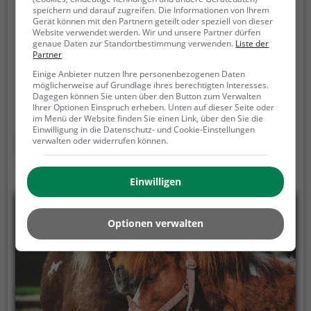
Alpakawanderung
speichern und darauf zugreifen. Die Informationen von Ihrem
Gerät können mit den Partnern geteilt oder speziell von dieser
Mozartstraße 2, 71665 Vaihingen an der Enz
Website verwendet werden. Wir und unsere Partner dürfen
genaue Daten zur Standortbestimmung verwenden.
Liste der
Partner
Einzigartige Alpaka-Wanderung in Ensingen: Natur
& Entspannung pur!
Lassen Sie den Alltag hinter
Einige Anbieter nutzen Ihre personenbezogenen Daten
möglicherweise auf Grundlage ihres berechtigten Interesses.
sich und tauchen Sie ein in ein unvergessliches
Dagegen können Sie unten über den Button zum Verwalten
Naturerlebnis! Begleiten Sie unsere sanftmütigen
Ihrer Optionen Einspruch erheben. Unten auf dieser Seite oder
im Menü der Website finden Sie einen Link, über den Sie die
und neugierigen Alpakas auf einer entspannten
Einwilligung in die Datenschutz- und Cookie-Einstellungen
Wanderung durch die malerische Landschaft von
Mehr erfahren
verwalten oder widerrufen können.
Ensingen.
Einwilligen
Optionen verwalten