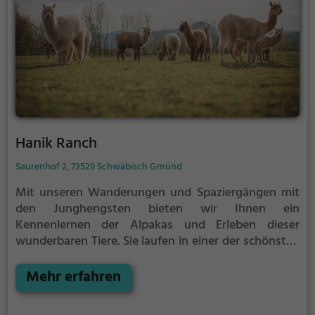
erfolgte die Umbenennung in „Der Kleine Tierpark
Göppingen e.V.“ Abgesehen von den
Mitgliedsbeiträgen wird der Tiergarten Göppingen
nur über die Eintrittsgelder und Spenden finanziert.
Der Tierpark ist täglich geöffnet und verfügt über
eine Gaststätte, einen Spielplatz und einen
Parkplatz.
Hanik Ranch
Saurenhof 2, 73529 Schwäbisch Gmünd
Mit unseren Wanderungen und Spaziergängen mit
den Junghengsten bieten wir Ihnen ein
Kennenlernen der Alpakas und Erleben dieser
wunderbaren Tiere. Sie laufen in einer der schönsten
Regionen im Schwabenland mit einem
faszinierenden Panoramablick über das untere
Mehr erfahren
Filstal. Eingerahmt inmitten der drei Kaiserberge mit
direktem Blick auf die Burgruine Hohenrechberg,