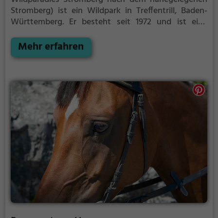
Stromberg) ist ein Wildpark in Treffentrill, Baden-
Württemberg. Er besteht seit 1972 und ist eine
eigenständige Einrichtung, die neben dem
Erlebnispark Tripsdrill entstanden ist.
Mehr erfahren