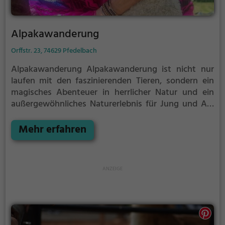
Alpakawanderung
Orffstr. 23, 74629 Pfedelbach
Alpakawanderung
Alpakawanderung ist nicht nur
laufen mit den faszinierenden Tieren,
sondern ein
magisches Abenteuer in herrlicher Natur und ein
außergewöhnliches Naturerlebnis für Jung und Alt.
Besuchen Sie auch unseren Online-Shop:
https://www.vital-wohlfühl-gesundheits-shop.de
Mehr erfahren