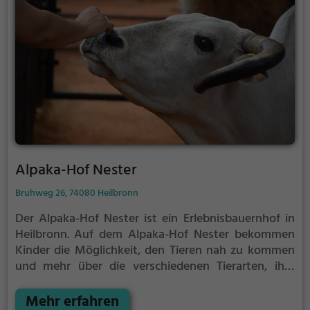
Alpaka-Hof Nester
Bruhweg 26, 74080 Heilbronn
Der Alpaka-Hof Nester ist ein Erlebnisbauernhof in
Heilbronn.
Auf dem Alpaka-Hof Nester bekommen
Kinder die Möglichkeit, den Tieren nah zu kommen
und mehr über die verschiedenen Tierarten, ihre
Haltung und das Leben auf dem Bauernhof zu
lernen.
Mehr erfahren