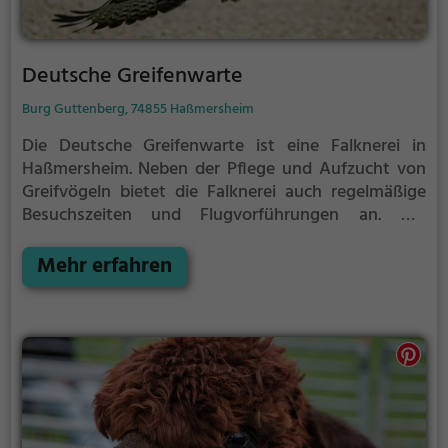
Deutsche Greifenwarte
Burg Guttenberg, 74855 Haßmersheim
Die Deutsche Greifenwarte ist eine Falknerei in
Haßmersheim.
Neben der Pflege und Aufzucht von
Greifvögeln bietet die Falknerei auch regelmäßige
Besuchszeiten und Flugvorführungen an.
Die
genauen Termine für die Flugshows findest du auf
der Website
Mehr erfahren