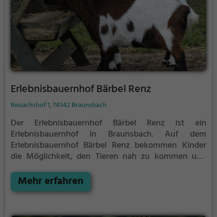
Erlebnisbauernhof Bärbel Renz
Reisachshof 1, 74542 Braunsbach
Der Erlebnisbauernhof Bärbel Renz ist ein
Erlebnisbauernhof in Braunsbach.
Auf dem
Erlebnisbauernhof Bärbel Renz bekommen Kinder
die Möglichkeit, den Tieren nah zu kommen und
mehr über die verschiedenen Tierarten, ihre Haltung
und das Leben auf dem Bauernhof zu lernen.
Mehr erfahren