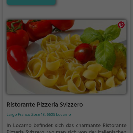
vegetarische Gerichte stehen ebenfalls auf der Karte.
In entspannter Atmosphäre kann man hier nicht nur
schlemmen, sondern auch eine große Auswahl an
Cocktails genießen. Ein Ort, der für jeden Geschmack
etwas bietet und zum Verweilen einlädt.
Ristorante Pizzeria Svizzero
Largo Franco Zorzi 18, 6605 Locarno
In Locarno befindet sich das charmante Ristorante
Pizzeria Svizzero, wo man sich von der italienischen