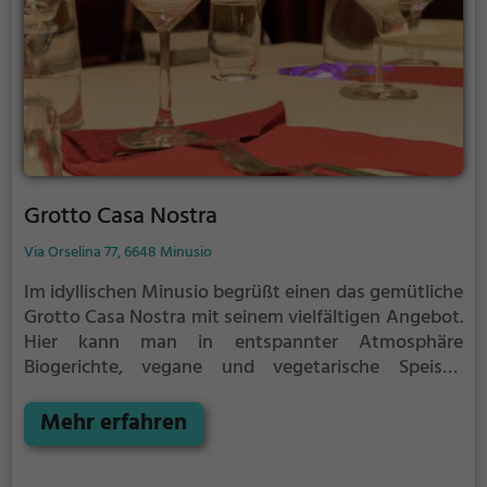
Sinne!
Grotto Casa Nostra
Via Orselina 77, 6648 Minusio
Im idyllischen Minusio begrüßt einen das gemütliche
Grotto Casa Nostra mit seinem vielfältigen Angebot.
Hier kann man in entspannter Atmosphäre
Biogerichte, vegane und vegetarische Speisen
genießen. Dazu passend gibt es eine große Auswahl
an erfrischenden Cocktails. Ob drinnen oder draußen
Mehr erfahren
- hier fühlt man sich wohl und kann die kulinarische
Vielfalt in vollen Zügen genießen. Egal ob man auf