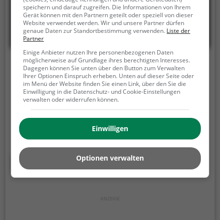
speichern und darauf zugreifen. Die Informationen von Ihrem
Gerät können mit den Partnern geteilt oder speziell von dieser
Website verwendet werden. Wir und unsere Partner dürfen
genaue Daten zur Standortbestimmung verwenden.
Liste der
Partner
Einige Anbieter nutzen Ihre personenbezogenen Daten
möglicherweise auf Grundlage ihres berechtigten Interesses.
Sensi
Dagegen können Sie unten über den Button zum Verwalten
Ihrer Optionen Einspruch erheben. Unten auf dieser Seite oder
Viale Verbano 9, 6600 Locarno
im Menü der Website finden Sie einen Link, über den Sie die
Einwilligung in die Datenschutz- und Cookie-Einstellungen
In Locarno findet man das Restaurant Sensi, das mit
verwalten oder widerrufen können.
seinem vielfältigen Angebot an italienischen,
europäischen und mediterranen Speisen sowie
Einwilligen
köstlichen Pizzen lockt. Hier genießt man nicht nur
Fleischgerichte, sondern auch eine breite Auswahl
an vegetarischen und veganen Optionen. Das
Mehr erfahren
Optionen verwalten
gemütliche Ambiente lädt zum Verweilen ein und
die Auswahl an Cocktails und anderen Getränken
lässt keine Wünsche offen. Egal, ob man zum
Frühstück vorbeischaut oder abends einen
entspannten Abend verbringen möchte, im Sensi ist