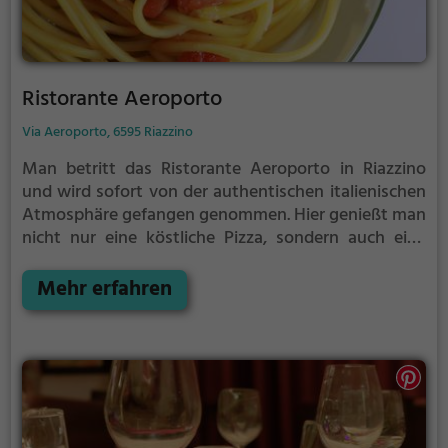
Ristorante Aeroporto
Via Aeroporto, 6595 Riazzino
Man betritt das Ristorante Aeroporto in Riazzino
und wird sofort von der authentischen italienischen
Atmosphäre gefangen genommen. Hier genießt man
nicht nur eine köstliche Pizza, sondern auch eine
breite Auswahl an italienischen Speisen und
Getränken. Von Cocktails über vegetarische Gerichte
Mehr erfahren
bis hin zum reichhaltigen Frühstücks- und Brunch-
Angebot ist für jeden Geschmack etwas dabei. Die
gemütliche Einrichtung lädt zum Verweilen ein und
lässt einen den Alltag für eine Weile vergessen. Im
Ristorante Aeroporto erlebt man italienische
Gastfreundschaft pur und kann sich kulinarisch
verwöhnen lassen. Ein absoluter Genuss für alle