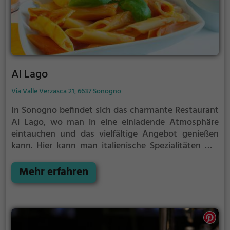
Al Lago
Via Valle Verzasca 21, 6637 Sonogno
In Sonogno befindet sich das charmante Restaurant
Al Lago, wo man in eine einladende Atmosphäre
eintauchen und das vielfältige Angebot genießen
kann. Hier kann man italienische Spezialitäten wie
köstliche Pizza und vegetarische Gerichte probieren.
Auch für den kleinen Hunger zwischendurch ist
Mehr erfahren
gesorgt, denn man kann hier auch leckere Cocktails
und ein reichhaltiges Frühstück genießen.