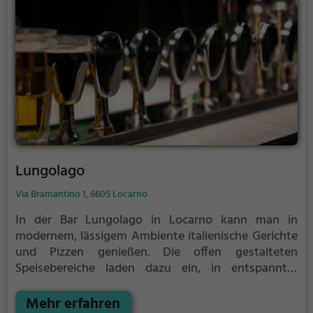
Lungolago
Via Bramantino 1, 6605 Locarno
In der Bar Lungolago in Locarno kann man in
modernem, lässigem Ambiente italienische Gerichte
und Pizzen genießen. Die offen gestalteten
Speisebereiche laden dazu ein, in entspannter
Atmosphäre verschiedene Getränke und Speisen zu
probieren. Ob Bier, Wein, Cocktails, gesunde
Mehr erfahren