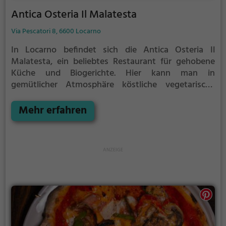
Antica Osteria Il Malatesta
Via Pescatori 8, 6600 Locarno
In Locarno befindet sich die Antica Osteria Il
Malatesta, ein beliebtes Restaurant für gehobene
Küche und Biogerichte. Hier kann man in
gemütlicher Atmosphäre köstliche vegetarische
Gerichte genießen und sich von einer Vielzahl an
exzellenten Cocktails verwöhnen lassen. Das
Mehr erfahren
Ambiente des Restaurants lädt dazu ein, sich
zurückzulehnen und den Abend in vollen Zügen zu
genießen. Tauche ein in die Welt des Genusses und
lass dich von dem vielfältigen Angebot an Speisen
und Getränken begeistern. Ein Besuch im Antica
Osteria Il Malatesta ist ein kulinarisches Erlebnis, das
man nicht verpassen sollte.