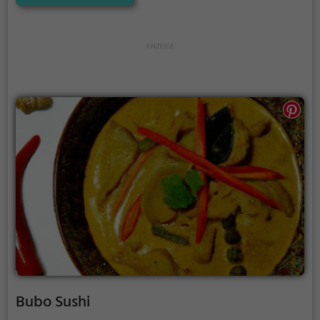
Gerichte, vegane oder vegetarische Optionen, hier
findet man eine vielfältige Auswahl für jeden
Geschmack. Auch eine Eisdiele und Frühstück
werden angeboten. Tauche ein in die angenehme
Atmosphäre und lass dich von der Vielfalt des
Angebots überraschen. Die Bar Lungolago ist der
perfekte Ort, um den Tag mit gutem Essen und
erfrischenden Getränken zu beginnen oder
ausklingen zu lassen.
Bubo Sushi