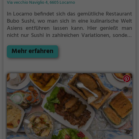
Via vecchio Naviglio 4, 6605 Locarno
In Locarno befindet sich das gemütliche Restaurant
Bubo Sushi, wo man sich in eine kulinarische Welt
Asiens entführen lassen kann. Hier genießt man
nicht nur Sushi in zahlreichen Variationen, sondern
auch eine Vielzahl vegetarischer Gerichte. Dazu kann
man aus einem breiten Angebot an Cocktails und
Mehr erfahren
anderen Getränken wählen. Das stilvolle Ambiente
lädt dazu ein, gemütliche Stunden in angenehmer
Gesellschaft zu verbringen und sich von den
köstlichen Aromen verwöhnen zu lassen. Bubo Sushi
ist definitiv ein Ort, den man nicht verpassen sollte,
wenn man auf der Suche nach exquisiten asiatischen
Speisen und einer entspannten Atmosphäre ist.