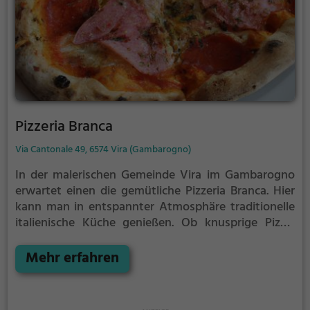
wird Genuss großgeschrieben und die Tessiner
Gastfreundschaft lädt dazu ein, sich hier rundum
wohlzufühlen.
Pizzeria Branca
Via Cantonale 49, 6574 Vira (Gambarogno)
In der malerischen Gemeinde Vira im Gambarogno
erwartet einen die gemütliche Pizzeria Branca. Hier
kann man in entspannter Atmosphäre traditionelle
italienische Küche genießen. Ob knusprige Pizza,
aromatische Pasta oder köstliche vegetarische
Gerichte - für jeden Geschmack ist etwas dabei.
Mehr erfahren
Dazu kann man aus einem vielfältigen Angebot an
Getränken wählen und den Abend in geselliger
Runde ausklingen lassen. Die herzliche