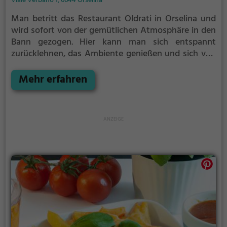
Viale Verbano 1, 6644 Orselina
Man betritt das Restaurant Oldrati in Orselina und
wird sofort von der gemütlichen Atmosphäre in den
Bann gezogen. Hier kann man sich entspannt
zurücklehnen, das Ambiente genießen und sich von
der vielfältigen Speisekarte überraschen lassen. Ob
man sich für eine knusprige Pizza, italienische
Mehr erfahren
Köstlichkeiten, frische Biogerichte, raffinierte
Cocktails, vegane oder vegetarische Gerichte
entscheidet – hier ist für jeden etwas dabei. Auch
zum Frühstück bietet das Oldrati eine leckere
Auswahl. Ein Besuch in diesem Restaurant verspricht
abwechslungsreiche Gaumenfreuden inmitten einer
einladenden Umgebung.