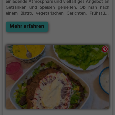
einladende Atmosphäre und vielfältiges Angebot an
Getränken und Speisen genießen. Ob man nach
einem Bistro, vegetarischen Gerichten, Frühstück
oder Brunch sucht, hier wird man fündig. Tauche ein
in das gemütliche Ambiente und lasse sich von den
Mehr erfahren
kulinarischen Köstlichkeiten verwöhnen.