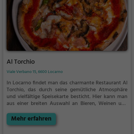
Al Torchio
Viale Verbano 15, 6600 Locarno
In Locarno findet man das charmante Restaurant Al
Torchio, das durch seine gemütliche Atmosphäre
und vielfältige Speisekarte besticht. Hier kann man
aus einer breiten Auswahl an Bieren, Weinen und
Cocktails wählen oder sich von authentischer
italienischer Küche mit einer großen Auswahl an
Mehr erfahren
Pizzen verwöhnen lassen. Auch für Veganer und
Vegetarier bietet das Restaurant eine ansprechende