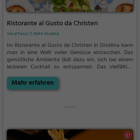
Ristorante al Gusto da Christen
Via al Parco 7, 6644 Orselina
Im Ristorante al Gusto da Christen in Orselina kann
man in eine Welt voller Genüsse eintauchen. Das
gemütliche Ambiente lädt dazu ein, sich bei einem
leckeren Cocktail zu entspannen. Das vielfältige
Angebot an vegetarischen Gerichten lässt keine
Wünsche offen. Hier kann man in angenehmer
Mehr erfahren
Atmosphäre köstliche Speisen genießen und sich
von der Vielfalt der Getränke überraschen lassen. Ein
Ort, an dem man sich verwöhnen lassen und den
Alltag hinter sich lassen kann. Willkommen im
Ristorante al Gusto da Christen!