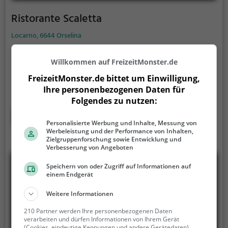
Ristorante Scaletta
Locarno, 6644 Orselina
Im idyllischen Orselina, hoch über dem Lago
Willkommen auf FreizeitMonster.de
Maggiore, findet man das charmante Ristorante
Scaletta. Hier kann man in entspannter Atmosphäre
FreizeitMonster.de bittet um Einwilligung,
köstliche Cocktails und eine Vielzahl an
Ihre personenbezogenen Daten für
vegetarischen Gerichten genießen. Ob für ein
Folgendes zu nutzen:
gemütliches Frühstück oder einen ausgiebigen
Mehr erfahren
Brunch, das Restaurant bietet eine
Personalisierte Werbung und Inhalte, Messung von
Werbeleistung und der Performance von Inhalten,
abwechslungsreiche Auswahl.
Zielgruppenforschung sowie Entwicklung und
Verbesserung von Angeboten
Speichern von oder Zugriff auf Informationen auf
einem Endgerät
Weitere Informationen
210 Partner werden Ihre personenbezogenen Daten
verarbeiten und dürfen Informationen von Ihrem Gerät
(Cookies, eindeutige Kennungen und andere Gerätedaten)