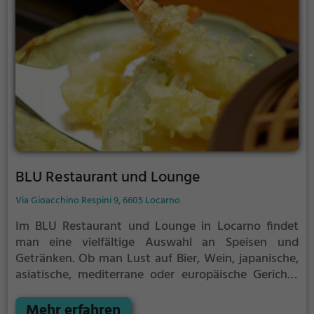
BLU Restaurant und Lounge
Via Gioacchino Respini 9, 6605 Locarno
Im BLU Restaurant und Lounge in Locarno findet
man eine vielfältige Auswahl an Speisen und
Getränken. Ob man Lust auf Bier, Wein, japanische,
asiatische, mediterrane oder europäische Gerichte
hat - hier wird jeder fündig. Sushi, Meeresfrüchte,
Fisch, Pizza, Tapas, gesunde, vegane und
Mehr erfahren