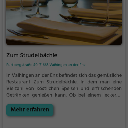
Zum Strudelbächle
Furtbergstraße 40, 71665 Vaihingen an der Enz
In Vaihingen an der Enz befindet sich das gemütliche
Restaurant Zum Strudelbächle, in dem man eine
Vielzahl von köstlichen Speisen und erfrischenden
Getränken genießen kann. Ob bei einem leckeren
Cocktail, gesunden Gerichten oder vegetarischen
Spezialitäten – hier kommt jeder auf seine Kosten.
Mehr erfahren
Das stimmungsvolle Ambiente lädt dazu ein, sich
eine Auszeit zu gönnen und sich von den