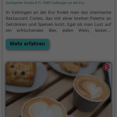
Stuttgarter Straße 9-11, 71665 Vaihingen an der Enz
In Vaihingen an der Enz findet man das charmante
Restaurant Corleo, das mit einer breiten Palette an
Getränken und Speisen lockt. Egal ob man Lust auf
ein erfrischendes Bier, edlen Wein, leckeres
Frühstück oder ausgiebigen Brunch hat, hier wird
man fündig. Auch Liebhaber von Kaffee und Kuchen
Mehr erfahren
kommen auf ihre Kosten. Die abwechslungsreiche
Speisekarte bietet zudem gesunde, vegane und
vegetarische Gerichte für eine ausgewogene
Ernährung. Nicht zu vergessen sind die köstlichen
Cocktails, die das perfekte Highlight nach einem
langen Tag oder zum Start in ein entspanntes
Wochenende sind. Tauche ein in die gemütliche
Atmosphäre des Corleo und genieße eine Vielfalt an
kulinarischen Genüssen.