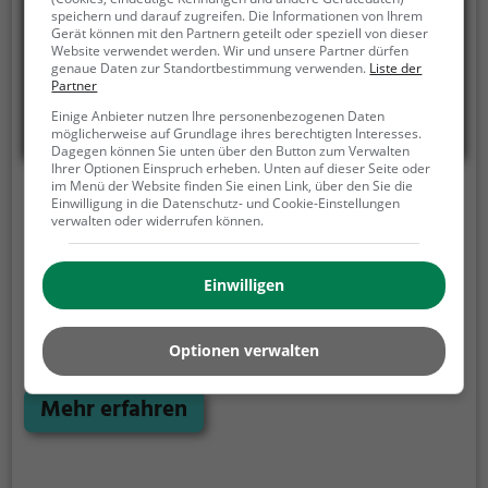
speichern und darauf zugreifen. Die Informationen von Ihrem
Gerät können mit den Partnern geteilt oder speziell von dieser
Website verwendet werden. Wir und unsere Partner dürfen
genaue Daten zur Standortbestimmung verwenden.
Liste der
Partner
Einige Anbieter nutzen Ihre personenbezogenen Daten
möglicherweise auf Grundlage ihres berechtigten Interesses.
Dagegen können Sie unten über den Button zum Verwalten
Ihrer Optionen Einspruch erheben. Unten auf dieser Seite oder
im Menü der Website finden Sie einen Link, über den Sie die
Schützenhaus Am Eichwald
Einwilligung in die Datenschutz- und Cookie-Einstellungen
verwalten oder widerrufen können.
Eichwald 13, 74343 Sachsenheim
Im Schützenhaus Am Eichwald in Sachsenheim
Einwilligen
erlebt man eine einladende Atmosphäre und eine
vielfältige Auswahl an Gerichten. Hier genießt man
deutsche und europäische Küche, Meeresfrüchte,
Optionen verwalten
Fisch, Steak House Spezialitäten sowie gesunde und
vegetarische Gerichte. Dazu gibt es eine Auswahl an
Mehr erfahren
erlesenen Weinen und Getränken. Hier ist für jeden
Geschmack etwas dabei. Tauche ein in die Welt des
Genusses und erlebe einen unvergesslichen Abend