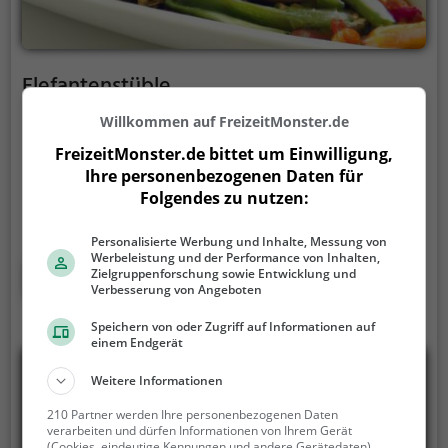
Elefantenstüble
Nussdorfer Straße 44, 71665 Vaihingen an der Enz
Willkommen auf FreizeitMonster.de
Im Elefantenstüble in Vaihingen an der Enz kann
FreizeitMonster.de bittet um Einwilligung,
Ihre personenbezogenen Daten für
man in eine exotische Welt eintauchen und die
Folgendes zu nutzen:
Vielfalt asiatischer Küche genießen. Hier kann man
aus einer großen Auswahl an thailändischen,
Personalisierte Werbung und Inhalte, Messung von
vietnamesischen und gesunden Gerichten wählen.
Werbeleistung und der Performance von Inhalten,
Auch vegetarische und vegane Speisen stehen auf
Mehr erfahren
Zielgruppenforschung sowie Entwicklung und
der Karte. Ob leckeres Curry oder frische Salate, hier
Verbesserung von Angeboten
findet man für jeden Geschmack das Richtige. Das
Speichern von oder Zugriff auf Informationen auf
gemütliche Ambiente lädt dazu ein, sich eine Auszeit
einem Endgerät
zu gönnen und in entspannter Atmosphäre die
Weitere Informationen
köstlichen Gerichte zu probieren.
210 Partner werden Ihre personenbezogenen Daten
verarbeiten und dürfen Informationen von Ihrem Gerät
(Cookies, eindeutige Kennungen und andere Gerätedaten)