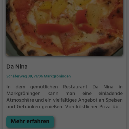
von der Auswahl an Speisen und Getränken
verwöhnen zu lassen. Wer das Besondere sucht, ist
hier genau richtig.
Da Nina
Schäferweg 39, 71706 Markgröningen
In dem gemütlichen Restaurant Da Nina in
Markgröningen kann man eine einladende
Atmosphäre und ein vielfältiges Angebot an Speisen
und Getränken genießen. Von köstlicher Pizza über
italienische und europäische Gerichte bis hin zu
vegetarischen und mediterranen Spezialitäten ist
Mehr erfahren
hier für jeden Geschmack etwas dabei. Dazu gibt es