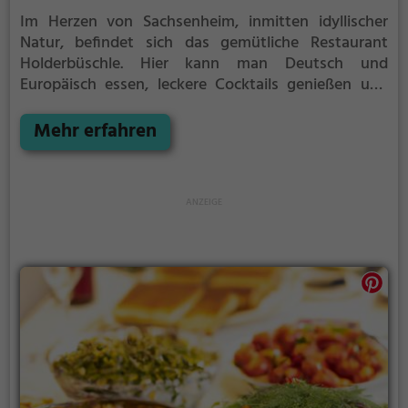
Im Herzen von Sachsenheim, inmitten idyllischer
Natur, befindet sich das gemütliche Restaurant
Holderbüschle. Hier kann man Deutsch und
Europäisch essen, leckere Cocktails genießen und
gesunde, vegetarische Gerichte probieren. Das
Ambiente ist einladend und die Auswahl an
Mehr erfahren
Getränken vielfältig. Ob zum gemütlichen
Abendessen oder auf einen leckeren Drink
zwischendurch, das Holderbüschle bietet für jeden
Geschmack etwas Passendes. Ein Besuch lohnt sich
auf jeden Fall!