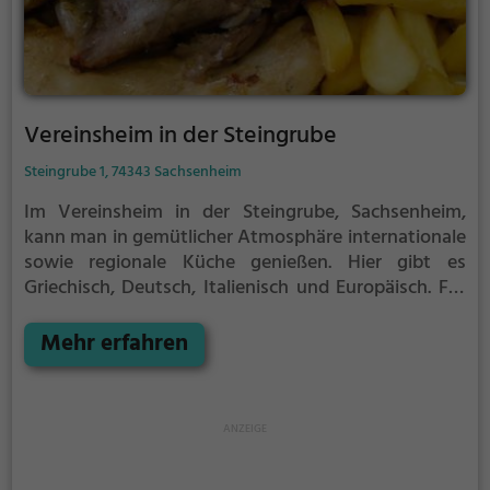
Vereinsheim in der Steingrube
Steingrube 1, 74343 Sachsenheim
Im Vereinsheim in der Steingrube, Sachsenheim,
kann man in gemütlicher Atmosphäre internationale
sowie regionale Küche genießen. Hier gibt es
Griechisch, Deutsch, Italienisch und Europäisch. Für
Fleischliebhaber wird Gyros angeboten und für
Vegetarier diverse vegetarische Gerichte. Die
Mehr erfahren
Speisekarte umfasst eine vielfältige Auswahl an
Pizza, mediterranen Gerichten und
regionaltypischen Spezialitäten. Dazu werden eine
breite Auswahl an Getränken wie Bier und Cocktails
angeboten. Tauche ein und lasse dich von der
kulinarischen Vielfalt überraschen!