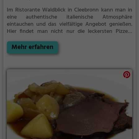
Im Ristorante Waldblick in Cleebronn kann man in
eine authentische italienische Atmosphäre
eintauchen und das vielfältige Angebot genießen.
Hier findet man nicht nur die leckersten Pizzen,
sondern auch köstliche mediterrane und
europäische Gerichte. Die Speisekarte bietet zudem
Mehr erfahren
gesunde und vegetarische Optionen für jeden
Geschmack. Dazu kann man sich an der Bar mit
erfrischenden Cocktails verwöhnen lassen. Das
Restaurant bietet nicht nur ein kulinarisches
Erlebnis, sondern auch einen herrlichen Blick auf den
Wald. Wer italienisches Flair und gutes Essen liebt,
ist hier genau richtig.