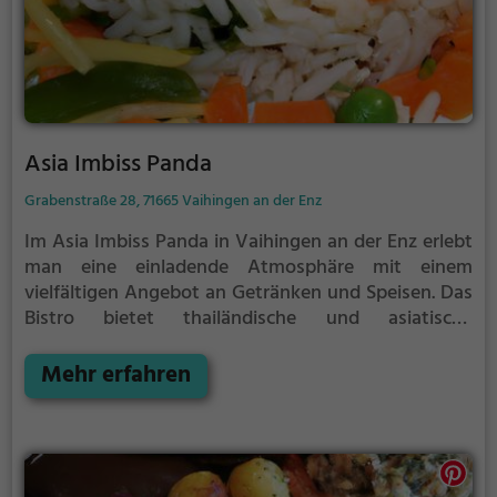
Asia Imbiss Panda
Grabenstraße 28, 71665 Vaihingen an der Enz
Im Asia Imbiss Panda in Vaihingen an der Enz erlebt
man eine einladende Atmosphäre mit einem
vielfältigen Angebot an Getränken und Speisen. Das
Bistro bietet thailändische und asiatische
Köstlichkeiten sowie eine Auswahl an vegetarischen
Gerichten und Currys. Hier kann man sich von
Mehr erfahren
fernöstlichen Aromen und Geschmacksexplosionen
verzaubern lassen. Ein kulinarisches Erlebnis, das alle
Sinne anspricht und für Genussmomente sorgt. Wer
auf der Suche nach authentischer asiatischer Küche