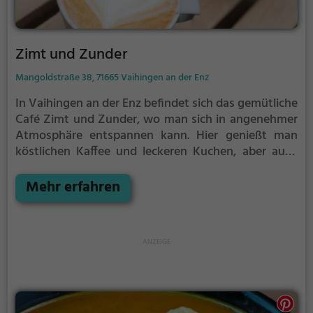
Zimt und Zunder
Mangoldstraße 38, 71665 Vaihingen an der Enz
In Vaihingen an der Enz befindet sich das gemütliche
Café Zimt und Zunder, wo man sich in angenehmer
Atmosphäre entspannen kann. Hier genießt man
köstlichen Kaffee und leckeren Kuchen, aber auch
ein reichhaltiges Frühstück oder vegetarische
Biogerichte. Das vielfältige Angebot lässt keine
Mehr erfahren
Wünsche offen und lädt zum Verweilen ein.
Besonders beliebt ist auch der Brunch, der an
ausgewählten Tagen angeboten wird. Tauche ein in
die Welt des Café Zimt und Zunder und lass dich
von den kulinarischen Köstlichkeiten verzaubern.