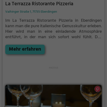
La Terrazza Ristorante Pizzeria
Vaihinger Straße 1, 71735 Eberdingen
Im La Terrazza Ristorante Pizzeria in Eberdingen
kann man die pure italienische Genusskultur erleben.
Hier wird man in eine einladende Atmosphäre
entführt, in der man sich sofort wohl fühlt. Das
vielfältige Angebot an italienischen Spezialitäten,
frisch zubereiteter Pizza und anderen europäischen
Mehr erfahren
Köstlichkeiten lässt keine Wünsche offen. Auch für
Vegetarier gibt es hier eine große Auswahl an
mediterranen und gesunden Gerichten. Egal ob man
sich für die köstlichen Pizzen, die hausgemachte
Pasta oder die frischen Salate entscheidet, hier
kommt jeder auf seine kulinarischen Kosten.
Genieße zu den Speisen ein erlesenes Getränk und
lass dich von der herzlichen Gastfreundschaft
verwöhnen. Im La Terrazza erlebt man Bella Italia in
vollen Zügen.