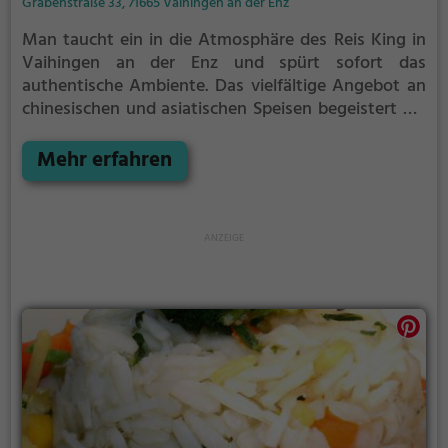
Grabenstraße 33, 71665 Vaihingen an der Enz
Man taucht ein in die Atmosphäre des Reis King in
Vaihingen an der Enz und spürt sofort das
authentische Ambiente. Das vielfältige Angebot an
chinesischen und asiatischen Speisen begeistert die
Gäste. Ob vegetarisch, vegan, bio oder einfach nur
gesunde Gerichte - hier wird jeder Gaumen
Mehr erfahren
verwöhnt. Die hochwertigen Zutaten und die
kunstvoll zubereiteten Gerichte machen den Besuch
zu einem kulinarischen Erlebnis. Abgerundet wird
das Angebot durch eine breite Auswahl an
erfrischenden Getränken. Im Reis King wird Essen zu
einem Genuss für alle Sinne.