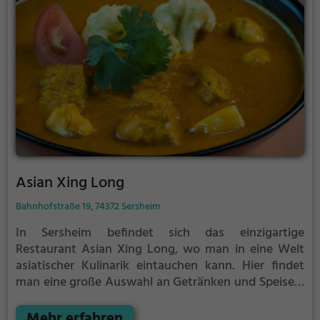
Asian Xing Long
Bahnhofstraße 19, 74372 Sersheim
In Sersheim befindet sich das einzigartige
Restaurant Asian Xing Long, wo man in eine Welt
asiatischer Kulinarik eintauchen kann. Hier findet
man eine große Auswahl an Getränken und Speisen,
die für jeden Geschmack etwas bieten – sei es
asiatisch, vegetarisch, chinesisch, gesund, vegan
Mehr erfahren