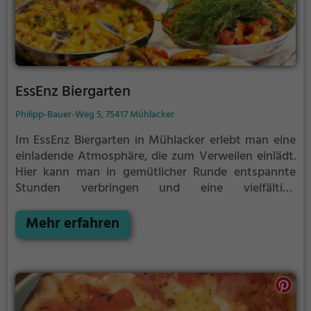
EssEnz Biergarten
Philipp-Bauer-Weg 5, 75417 Mühlacker
Im EssEnz Biergarten in Mühlacker erlebt man eine
einladende Atmosphäre, die zum Verweilen einlädt.
Hier kann man in gemütlicher Runde entspannte
Stunden verbringen und eine vielfältige
Getränkeauswahl genießen, darunter erfrischende
Cocktails. Die Speisekarte hält gesunde und vegane
Mehr erfahren
Gerichte bereit, die auch anspruchsvolle Genießer
begeistern. Von herzhaften Snacks bis hin zum
ausgiebigen Frühstück findet man hier alles, was das
kulinarische Herz begehrt. Der idyllische Biergarten
lädt dazu ein, die warmen Tage zu genießen und sich