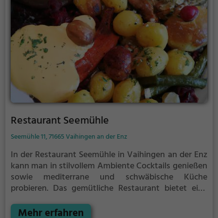
ist, wird im Asia Imbiss Panda mit Sicherheit fündig.
Restaurant Seemühle
Seemühle 11, 71665 Vaihingen an der Enz
In der Restaurant Seemühle in Vaihingen an der Enz
kann man in stilvollem Ambiente Cocktails genießen
sowie mediterrane und schwäbische Küche
probieren. Das gemütliche Restaurant bietet eine
einladende Zigarrenlounge und einen idyllischen
Biergarten. Hier findet man eine große Auswahl an
Mehr erfahren