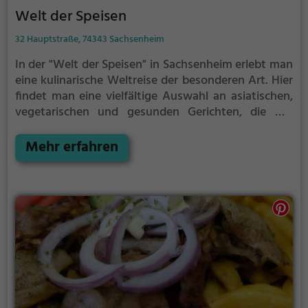
Welt der Speisen
32 Hauptstraße, 74343 Sachsenheim
In der "Welt der Speisen" in Sachsenheim erlebt man
eine kulinarische Weltreise der besonderen Art. Hier
findet man eine vielfältige Auswahl an asiatischen,
vegetarischen und gesunden Gerichten, die mit
frischen Zutaten und raffinierten Gewürzen
zubereitet werden. Egal ob man sich für die
Mehr erfahren
asiatische Küche begeistert oder auf der Suche nach
leckeren vegetarischen Gerichten ist, hier kommt
jeder auf seine Kosten. Das gemütliche Ambiente
lädt dazu ein, einen Abend in angenehmer
Gesellschaft zu verbringen und die Vielfalt der
Speisen und Getränke zu genießen. Tauche ein in die
Welt der Aromen und entdecke neue
Geschmackserlebnisse in der "Welt der Speisen".