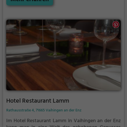
oder vegetarisch. Das Ambiente des Restaurants
lädt dazu ein, sich auf eine kulinarische
Entdeckungsreise zu begeben und die Vielfalt der
asiatischen Küche zu genießen. Wer auf der Suche
nach gesunden und schmackhaften Gerichten ist,
wird bei Asian Xing Long mit Sicherheit fündig.
Tauche ein in die exotische Atmosphäre und lasse
sich von den köstlichen Spezialitäten verwöhnen!
Hotel Restaurant Lamm
Rathausstraße 4, 71665 Vaihingen an der Enz
Im Hotel Restaurant Lamm in Vaihingen an der Enz