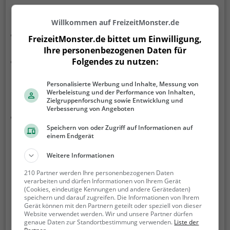
Dann schau doch mal hier vorbei:
Willkommen auf FreizeitMonster.de
Weihnachtsmärkte in und um Ludwigshafen am
FreizeitMonster.de bittet um Einwilligung,
Rhein
Ihre personenbezogenen Daten für
Weihnachtsmärkte in und um Frankenthal (Pfalz)
Folgendes zu nutzen:
Hier findest du noch viele weitere Tipps für die
Personalisierte Werbung und Inhalte, Messung von
Werbeleistung und der Performance von Inhalten,
Adventszeit:
Zielgruppenforschung sowie Entwicklung und
Verbesserung von Angeboten
Mannheim im Winter
Speichern von oder Zugriff auf Informationen auf
einem Endgerät
Tipp
: Mit unserer kostenlosen
Freizeit-
Suchmaschine
findest du garantiert tolle
Weitere Informationen
Aktivitäten und Geheimtipps in deiner Nähe.
210 Partner werden Ihre personenbezogenen Daten
verarbeiten und dürfen Informationen von Ihrem Gerät
(Cookies, eindeutige Kennungen und andere Gerätedaten)
speichern und darauf zugreifen. Die Informationen von Ihrem
Gerät können mit den Partnern geteilt oder speziell von dieser
Weihnachtsmärkte in Mannheim -
Website verwendet werden. Wir und unsere Partner dürfen
genaue Daten zur Standortbestimmung verwenden.
Liste der