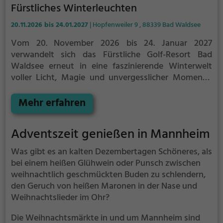
Fürstliches Winterleuchten
20.11.2026 bis 24.01.2027
| Hopfenweiler 9 , 88339 Bad Waldsee
Vom 20. November 2026 bis 24. Januar 2027
verwandelt sich das Fürstliche Golf-Resort Bad
Waldsee erneut in eine faszinierende Winterwelt
voller Licht, Magie und unvergesslicher Momente.
Freuen Sie sich auf zahlreiche neue leuchtende
Highlights, stimmungsvolle Inszenierungen,
Mehr erfahren
besondere Aktionen und ein einzigartiges
Wintererlebnis für die ganze Familie. Laut der
Adventszeit genießen in Mannheim
Frankfurter Rundschau, dem SWR und weiteren
Medien zählt das Fürstliche Winterleuchten zu den
Was gibt es an kalten Dezembertagen Schöneres, als
Top 5 Winter-Highlights in Baden-Württemberg. Wir
bei einem heißen Glühwein oder Punsch zwischen
freuen uns auf Ihren Besuch!
weihnachtlich geschmückten Buden zu schlendern,
den Geruch von heißen Maronen in der Nase und
Weihnachtslieder im Ohr?
Die Weihnachtsmärkte in und um Mannheim sind