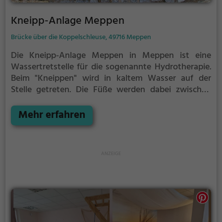
Kneipp-Anlage Meppen
Brücke über die Koppelschleuse, 49716 Meppen
Die Kneipp-Anlage Meppen in Meppen ist eine
Wassertretstelle für die sogenannte Hydrotherapie.
Beim "Kneippen" wird in kaltem Wasser auf der
Stelle getreten. Die Füße werden dabei zwischen
jedem Schritt immer wieder vollständig aus dem
Wasser herausgehoben. Nach 30 Sekunden, oder
Mehr erfahren
früher, wenn du ein starkes Kältegefühl in den
Füßen und Beinen spürst, solltest du das Kneipp-
Becken verlassen und die Füße und Beine wieder
erwärmen. Dieser Vorgang wird regelmäßig
wiederholt.