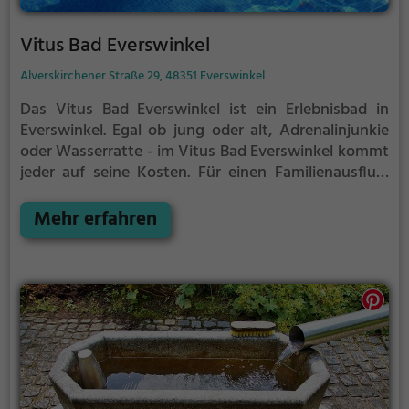
Vitus Bad Everswinkel
Alverskirchener Straße 29, 48351 Everswinkel
Das Vitus Bad Everswinkel ist ein Erlebnisbad in
Everswinkel.
Egal ob jung oder alt, Adrenalinjunkie
oder Wasserratte - im Vitus Bad Everswinkel kommt
jeder auf seine Kosten. Für einen Familienausflug,
einen Kindergeburtstag oder einfach mit Freunden
ist das Vitus Bad Everswinkel genau die richtige
Mehr erfahren
Adresse.