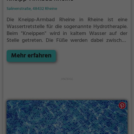
Salinenstraße, 48432 Rheine
Die Kneipp-Armbad Rheine in Rheine ist eine
Wassertretstelle für die sogenannte Hydrotherapie.
Beim "Kneippen" wird in kaltem Wasser auf der
Stelle getreten. Die Füße werden dabei zwischen
jedem Schritt immer wieder vollständig aus dem
Wasser herausgehoben. Nach 30 Sekunden, oder
Mehr erfahren
früher, wenn du ein starkes Kältegefühl in den
Füßen und Beinen spürst, solltest du das Kneipp-
Becken verlassen und die Füße und Beine wieder
erwärmen. Dieser Vorgang wird regelmäßig
wiederholt.