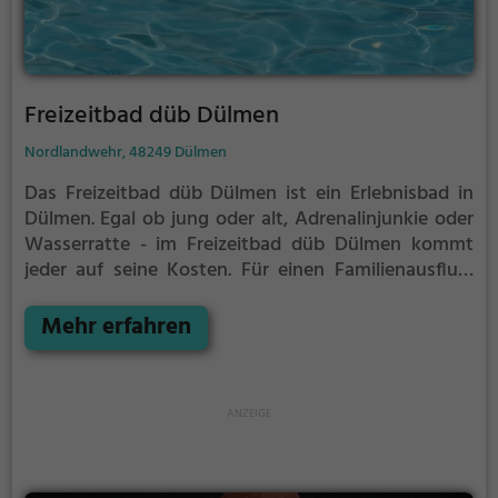
Freizeitbad düb Dülmen
Nordlandwehr, 48249 Dülmen
Das Freizeitbad düb Dülmen ist ein Erlebnisbad in
Dülmen.
Egal ob jung oder alt, Adrenalinjunkie oder
Wasserratte - im Freizeitbad düb Dülmen kommt
jeder auf seine Kosten. Für einen Familienausflug,
einen Kindergeburtstag oder einfach mit Freunden
ist das Freizeitbad düb Dülmen genau die richtige
Mehr erfahren
Adresse.