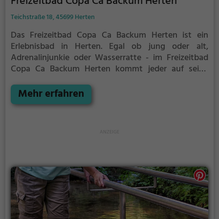
Freizeitbad Copa Ca Backum Herten
Teichstraße 18, 45699 Herten
Das Freizeitbad Copa Ca Backum Herten ist ein
Erlebnisbad in Herten.
Egal ob jung oder alt,
Adrenalinjunkie oder Wasserratte - im Freizeitbad
Copa Ca Backum Herten kommt jeder auf seine
Kosten. Für einen Familienausflug, einen
Kindergeburtstag oder einfach mit Freunden ist das
Mehr erfahren
Freizeitbad Copa Ca Backum Herten genau die
richtige Adresse.