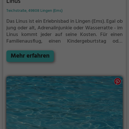
Linus
Teichstraße, 49808 Lingen (Ems)
Das Linus ist ein Erlebnisbad in Lingen (Ems).
Egal ob
jung oder alt, Adrenalinjunkie oder Wasserratte - im
Linus kommt jeder auf seine Kosten. Für einen
Familienausflug, einen Kindergeburtstag oder
einfach mit Freunden ist das Linus genau die richtige
Adresse.
Mehr erfahren