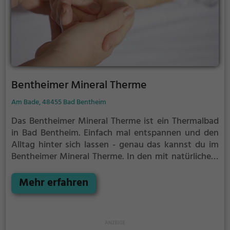
Bentheimer Mineral Therme
Am Bade, 48455 Bad Bentheim
Das Bentheimer Mineral Therme ist ein Thermalbad
in Bad Bentheim.
Einfach mal entspannen und den
Alltag hinter sich lassen - genau das kannst du im
Bentheimer Mineral Therme. In den mit natürlichem
Grundwasser gefüllten Becken kannst du dich bei
angenehmer Beleuchtung erholen und deine Akkus
Mehr erfahren
wieder aufladen. Besonders gut: das Thermalwasser
regt den Kreislauf an und entspannt gleichzeitig die
Muskulatur - perfekt also, als Auszeit vom
stressigen Alltag.