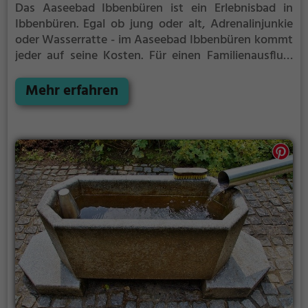
Das Aaseebad Ibbenbüren ist ein Erlebnisbad in
Ibbenbüren.
Egal ob jung oder alt, Adrenalinjunkie
oder Wasserratte - im Aaseebad Ibbenbüren kommt
jeder auf seine Kosten. Für einen Familienausflug,
einen Kindergeburtstag oder einfach mit Freunden
ist das Aaseebad Ibbenbüren genau die richtige
Mehr erfahren
Adresse.