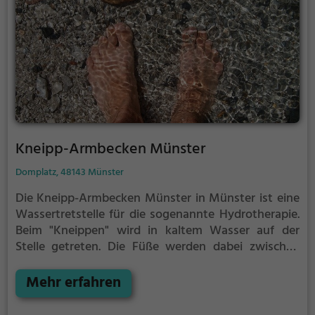
Kneipp-Armbecken Münster
Domplatz, 48143 Münster
Die Kneipp-Armbecken Münster in Münster ist eine
Wassertretstelle für die sogenannte Hydrotherapie.
Beim "Kneippen" wird in kaltem Wasser auf der
Stelle getreten. Die Füße werden dabei zwischen
jedem Schritt immer wieder vollständig aus dem
Wasser herausgehoben. Nach 30 Sekunden, oder
Mehr erfahren
früher, wenn du ein starkes Kältegefühl in den
Füßen und Beinen spürst, solltest du das Kneipp-