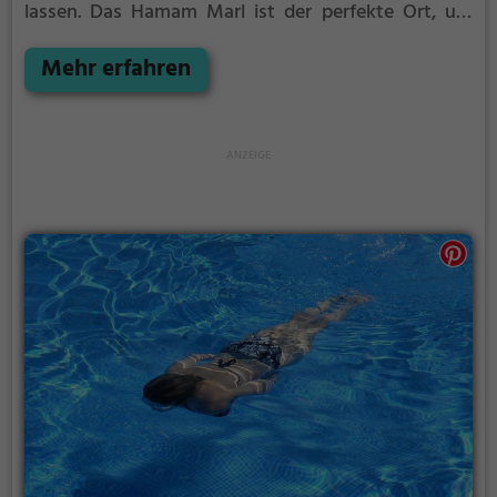
lassen.
Das Hamam Marl ist der perfekte Ort, um
vom anstrengenden Alltag zu entspannen,
auszuspannen und einfach einmal nichts zu tun.
Mehr erfahren