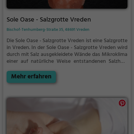
Sole Oase - Salzgrotte Vreden
Bischof-Tenhumberg-Straße 35, 48691 Vreden
Die Sole Oase - Salzgrotte Vreden ist eine Salzgrotte
in Vreden.
In der Sole Oase - Salzgrotte Vreden wird
durch mit Salz ausgekleidete Wände das Mikroklima
einer auf natürliche Weise entstandenen Salzhöle
nachgeahmt.
Die angenehme Luft in der Sole Oase -
Salzgrotte Vreden kann positive Effekte bei
Mehr erfahren
Atemwegsproblemen und Krankheiten bewirken.