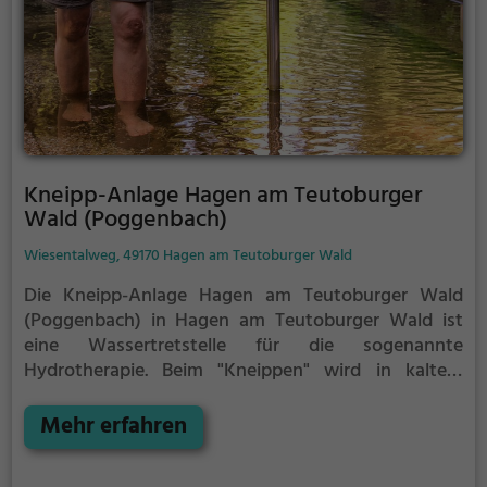
Kneipp-Anlage Hagen am Teutoburger
Wald (Poggenbach)
Wiesentalweg, 49170 Hagen am Teutoburger Wald
Die Kneipp-Anlage Hagen am Teutoburger Wald
(Poggenbach) in Hagen am Teutoburger Wald ist
eine Wassertretstelle für die sogenannte
Hydrotherapie.
Beim "Kneippen" wird in kaltem
Wasser auf der Stelle getreten. Die Füße werden
dabei zwischen jedem Schritt immer wieder
Mehr erfahren
vollständig aus dem Wasser herausgehoben. Nach
30 Sekunden, oder früher, wenn du ein starkes