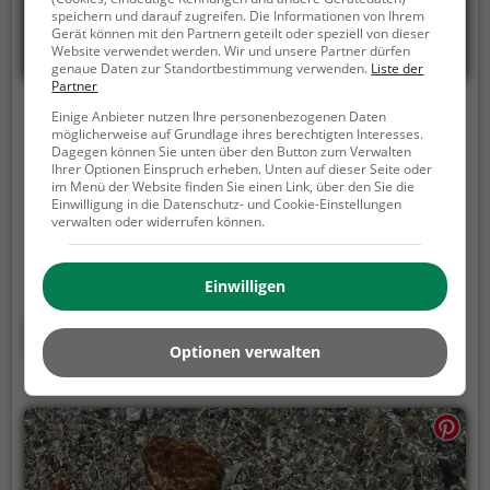
speichern und darauf zugreifen. Die Informationen von Ihrem
Gerät können mit den Partnern geteilt oder speziell von dieser
Website verwendet werden. Wir und unsere Partner dürfen
genaue Daten zur Standortbestimmung verwenden.
Liste der
Partner
Inselbad Bahia Bocholt
Einige Anbieter nutzen Ihre personenbezogenen Daten
möglicherweise auf Grundlage ihres berechtigten Interesses.
Dagegen können Sie unten über den Button zum Verwalten
Hemdener Weg 169, 46399 Bocholt
Ihrer Optionen Einspruch erheben. Unten auf dieser Seite oder
im Menü der Website finden Sie einen Link, über den Sie die
Das Inselbad Bahia Bocholt ist ein Erlebnisbad in
Einwilligung in die Datenschutz- und Cookie-Einstellungen
Bocholt.
Egal ob jung oder alt, Adrenalinjunkie oder
verwalten oder widerrufen können.
Wasserratte - im Inselbad Bahia Bocholt kommt
jeder auf seine Kosten. Für einen Familienausflug,
Einwilligen
einen Kindergeburtstag oder einfach mit Freunden
ist das Inselbad Bahia Bocholt genau die richtige
Mehr erfahren
Adresse.
Optionen verwalten