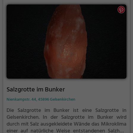
Kältegefühl in den Füßen und Beinen spürst, solltest
du das Kneipp-Becken verlassen und die Füße und
Beine wieder erwärmen. Dieser Vorgang wird
regelmäßig wiederholt.
Salzgrotte im Bunker
Nienkampstr. 44, 45896 Gelsenkirchen
Die Salzgrotte im Bunker ist eine Salzgrotte in
Gelsenkirchen.
In der Salzgrotte im Bunker wird
durch mit Salz ausgekleidete Wände das Mikroklima
einer auf natürliche Weise entstandenen Salzhöle