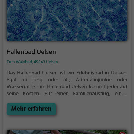
Hallenbad Uelsen
Zum Waldbad, 49843 Uelsen
Das Hallenbad Uelsen ist ein Erlebnisbad in Uelsen.
Egal ob jung oder alt, Adrenalinjunkie oder
Wasserratte - im Hallenbad Uelsen kommt jeder auf
seine Kosten. Für einen Familienausflug, einen
Kindergeburtstag oder einfach mit Freunden ist das
Hallenbad Uelsen genau die richtige Adresse.
Mehr erfahren