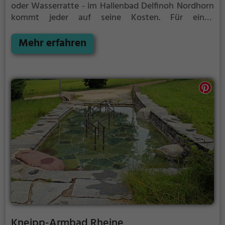
oder Wasserratte - im Hallenbad Delfinoh Nordhorn
kommt jeder auf seine Kosten. Für einen
Familienausflug, einen Kindergeburtstag oder
einfach mit Freunden ist das Hallenbad Delfinoh
Mehr erfahren
Nordhorn genau die richtige Adresse.
Kneipp-Armbad Rheine