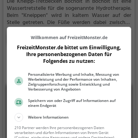
Die Kneipp-Tretbecken Bocholt in Bocholt ist eine
Wassertretstelle für die sogenannte Hydrotherapie.
Beim "Kneippen" wird in kaltem Wasser auf der
Stelle getreten. Die Füße werden dabei zwischen
jedem Schritt immer wieder vollständig aus dem
Wasser herausgehoben. Nach 30 Sekunden, oder
Mehr erfahren
Willkommen auf FreizeitMonster.de
früher, wenn du ein starkes Kältegefühl in den
FreizeitMonster.de bittet um Einwilligung,
Füßen und Beinen spürst, solltest du das Kneipp-
Ihre personenbezogenen Daten für
Becken verlassen und die Füße und Beine wieder
Folgendes zu nutzen:
erwärmen. Dieser Vorgang wird regelmäßig
wiederholt.
Personalisierte Werbung und Inhalte, Messung von
Werbeleistung und der Performance von Inhalten,
Zielgruppenforschung sowie Entwicklung und
Verbesserung von Angeboten
Speichern von oder Zugriff auf Informationen auf
einem Endgerät
Weitere Informationen
210 Partner werden Ihre personenbezogenen Daten
verarbeiten und dürfen Informationen von Ihrem Gerät
(Cookies, eindeutige Kennungen und andere Gerätedaten)