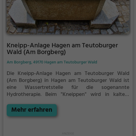
Kneipp-Anlage Hagen am Teutoburger
Wald (Am Borgberg)
Am Borgberg, 49170 Hagen am Teutoburger Wald
Die Kneipp-Anlage Hagen am Teutoburger Wald
(Am Borgberg) in Hagen am Teutoburger Wald ist
eine Wassertretstelle für die sogenannte
Hydrotherapie.
Beim "Kneippen" wird in kaltem
Wasser auf der Stelle getreten. Die Füße werden
dabei zwischen jedem Schritt immer wieder
Mehr erfahren
vollständig aus dem Wasser herausgehoben. Nach
30 Sekunden, oder früher, wenn du ein starkes
Kältegefühl in den Füßen und Beinen spürst, solltest