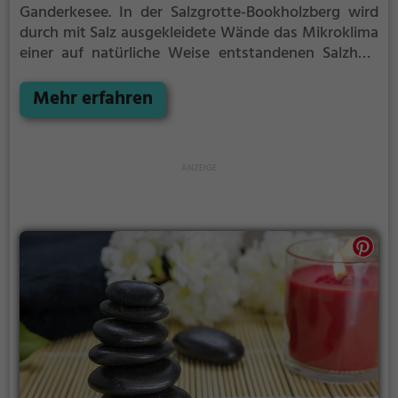
Ganderkesee.
In der Salzgrotte-Bookholzberg wird
durch mit Salz ausgekleidete Wände das Mikroklima
einer auf natürliche Weise entstandenen Salzhöle
nachgeahmt.
Die angenehme Luft in der Salzgrotte-
Bookholzberg kann positive Effekte bei
Mehr erfahren
Atemwegsproblemen und Krankheiten bewirken.