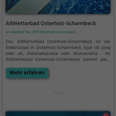
AllWetterbad Osterholz-Scharmbeck
Am Barkhof 10a, 27711 Osterholz-Scharmbeck
Das AllWetterbad Osterholz-Scharmbeck ist ein
Erlebnisbad in Osterholz-Scharmbeck.
Egal ob jung
oder alt, Adrenalinjunkie oder Wasserratte - im
AllWetterbad Osterholz-Scharmbeck kommt jeder
auf seine Kosten. Für einen Familienausflug, einen
Kindergeburtstag oder einfach mit Freunden ist das
Mehr erfahren
AllWetterbad Osterholz-Scharmbeck genau die
richtige Adresse.