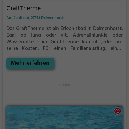
GraftTherme
Am Stadtbad, 27753 Delmenhorst
Das GraftTherme ist ein Erlebnisbad in Delmenhorst.
Egal ob jung oder alt, Adrenalinjunkie oder
Wasserratte - im GraftTherme kommt jeder auf
seine Kosten. Für einen Familienausflug, einen
Kindergeburtstag oder einfach mit Freunden ist das
GraftTherme genau die richtige Adresse.
Mehr erfahren