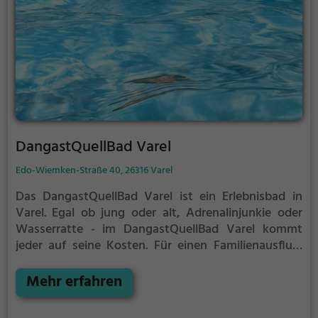
DangastQuellBad Varel
Edo-Wiemken-Straße 40, 26316 Varel
Das DangastQuellBad Varel ist ein Erlebnisbad in
Varel.
Egal ob jung oder alt, Adrenalinjunkie oder
Wasserratte - im DangastQuellBad Varel kommt
jeder auf seine Kosten. Für einen Familienausflug,
einen Kindergeburtstag oder einfach mit Freunden
ist das DangastQuellBad Varel genau die richtige
Mehr erfahren
Adresse.