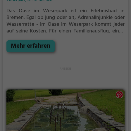
Weserpark, 28307 Bremen
Das Oase im Weserpark ist ein Erlebnisbad in
Bremen.
Egal ob jung oder alt, Adrenalinjunkie oder
Wasserratte - im Oase im Weserpark kommt jeder
auf seine Kosten. Für einen Familienausflug, einen
Kindergeburtstag oder einfach mit Freunden ist das
Oase im Weserpark genau die richtige Adresse.
Mehr erfahren