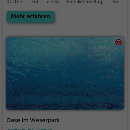
Kosten. Für einen Familienausflug, einen
Kindergeburtstag oder einfach mit Freunden ist das
Nautimo genau die richtige Adresse.
Mehr erfahren
Oase im Weserpark