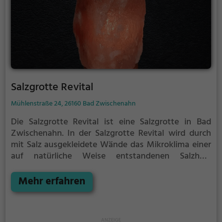
Salzgrotte Revital
Mühlenstraße 24, 26160 Bad Zwischenahn
Die Salzgrotte Revital ist eine Salzgrotte in Bad
Zwischenahn.
In der Salzgrotte Revital wird durch
mit Salz ausgekleidete Wände das Mikroklima einer
auf natürliche Weise entstandenen Salzhöle
nachgeahmt.
Die angenehme Luft in der Salzgrotte
Revital kann positive Effekte bei
Mehr erfahren
Atemwegsproblemen und Krankheiten bewirken.