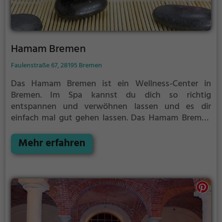
Hamam Bremen
Faulenstraße 67, 28195 Bremen
Das Hamam Bremen ist ein Wellness-Center in
Bremen.
Im Spa kannst du dich so richtig
entspannen und verwöhnen lassen und es dir
einfach mal gut gehen lassen.
Das Hamam Bremen
ist der perfekte Ort, um vom anstrengenden Alltag
zu entspannen, auszuspannen und einfach einmal
Mehr erfahren
nichts zu tun.