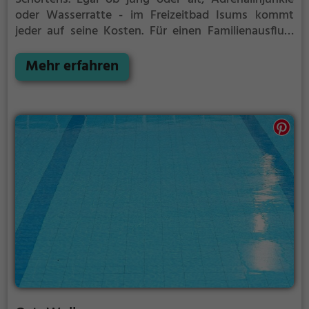
oder Wasserratte - im Freizeitbad Isums kommt
jeder auf seine Kosten. Für einen Familienausflug,
einen Kindergeburtstag oder einfach mit Freunden
ist das Freizeitbad Isums genau die richtige Adresse.
Mehr erfahren