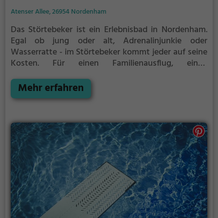
Atenser Allee, 26954 Nordenham
Das Störtebeker ist ein Erlebnisbad in Nordenham.
Egal ob jung oder alt, Adrenalinjunkie oder
Wasserratte - im Störtebeker kommt jeder auf seine
Kosten. Für einen Familienausflug, einen
Kindergeburtstag oder einfach mit Freunden ist das
Störtebeker genau die richtige Adresse.
Mehr erfahren