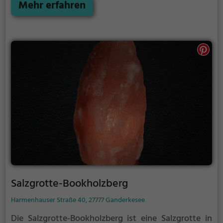
ist das BAD 1 Bremerhaven genau die richtige
Mehr erfahren
Adresse.
Salzgrotte-Bookholzberg
Harmenhauser Straße 40, 27777 Ganderkesee
Die Salzgrotte-Bookholzberg ist eine Salzgrotte in