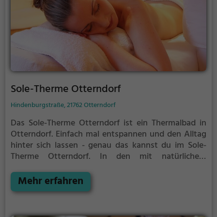
Sole-Therme Otterndorf
Hindenburgstraße, 21762 Otterndorf
Das Sole-Therme Otterndorf ist ein Thermalbad in
Otterndorf.
Einfach mal entspannen und den Alltag
hinter sich lassen - genau das kannst du im Sole-
Therme Otterndorf. In den mit natürlichem
Grundwasser gefüllten Becken kannst du dich bei
angenehmer Beleuchtung erholen und deine Akkus
Mehr erfahren
wieder aufladen. Besonders gut: das Thermalwasser
regt den Kreislauf an und entspannt gleichzeitig die
Muskulatur - perfekt also, als Auszeit vom