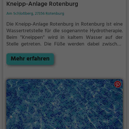
Kneipp-Anlage Rotenburg
Am Schloßberg, 27356 Rotenburg
Die Kneipp-Anlage Rotenburg in Rotenburg ist eine
Wassertretstelle für die sogenannte Hydrotherapie.
Beim "Kneippen" wird in kaltem Wasser auf der
Stelle getreten. Die Füße werden dabei zwischen
jedem Schritt immer wieder vollständig aus dem
Wasser herausgehoben. Nach 30 Sekunden, oder
Mehr erfahren
früher, wenn du ein starkes Kältegefühl in den
Füßen und Beinen spürst, solltest du das Kneipp-
Becken verlassen und die Füße und Beine wieder
erwärmen. Dieser Vorgang wird regelmäßig
wiederholt.