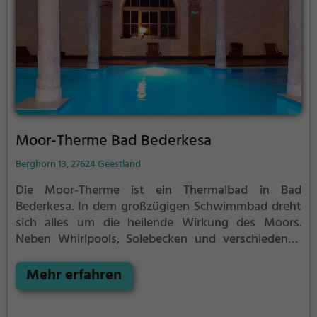
Moor-Therme Bad Bederkesa
Berghorn 13, 27624 Geestland
Die Moor-Therme ist ein Thermalbad in Bad
Bederkesa.
In dem großzügigen Schwimmbad dreht
sich alles um die heilende Wirkung des Moors.
Neben Whirlpools, Solebecken und verschiedenen
Erlebnisbecken findest du in der Moor-Therme auch
eine Saunalandschaft mit 5 verschiedenen Saunen,
Mehr erfahren
einem Ruhehaus und einem Saunaaußenbecken.