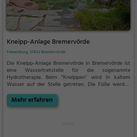
Kneipp-Anlage Bremervörde
Fresenburg, 27432 Bremervörde
Die Kneipp-Anlage Bremervörde in Bremervörde ist
eine Wassertretstelle für die sogenannte
Hydrotherapie.
Beim "Kneippen" wird in kaltem
Wasser auf der Stelle getreten. Die Füße werden
dabei zwischen jedem Schritt immer wieder
vollständig aus dem Wasser herausgehoben. Nach
Mehr erfahren
30 Sekunden, oder früher, wenn du ein starkes
Kältegefühl in den Füßen und Beinen spürst, solltest
du das Kneipp-Becken verlassen und die Füße und
Beine wieder erwärmen. Dieser Vorgang wird
regelmäßig wiederholt.