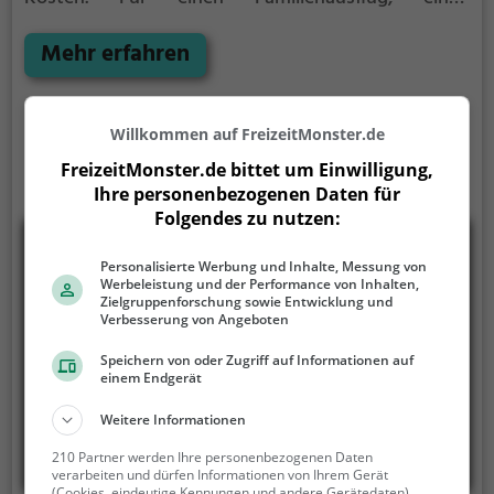
Kindergeburtstag oder einfach mit Freunden ist das
Delphino genau die richtige Adresse.
Mehr erfahren
Willkommen auf FreizeitMonster.de
FreizeitMonster.de bittet um Einwilligung,
Ihre personenbezogenen Daten für
Folgendes zu nutzen:
Personalisierte Werbung und Inhalte, Messung von
Werbeleistung und der Performance von Inhalten,
Zielgruppenforschung sowie Entwicklung und
Verbesserung von Angeboten
Speichern von oder Zugriff auf Informationen auf
einem Endgerät
Weitere Informationen
210 Partner werden Ihre personenbezogenen Daten
verarbeiten und dürfen Informationen von Ihrem Gerät
(Cookies, eindeutige Kennungen und andere Gerätedaten)