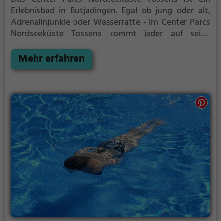
Erlebnisbad in Butjadingen.
Egal ob jung oder alt,
Adrenalinjunkie oder Wasserratte - im Center Parcs
Nordseeküste Tossens kommt jeder auf seine
Kosten. Für einen Familienausflug, einen
Kindergeburtstag oder einfach mit Freunden ist das
Mehr erfahren
Center Parcs Nordseeküste Tossens genau die
richtige Adresse.