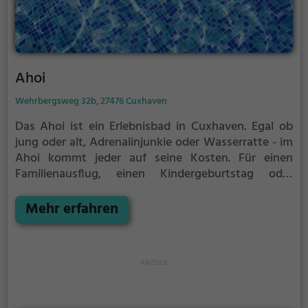
Ahoi
Wehrbergsweg 32b, 27476 Cuxhaven
Das Ahoi ist ein Erlebnisbad in Cuxhaven.
Egal ob
jung oder alt, Adrenalinjunkie oder Wasserratte - im
Ahoi kommt jeder auf seine Kosten. Für einen
Familienausflug, einen Kindergeburtstag oder
einfach mit Freunden ist das Ahoi genau die richtige
Adresse.
Mehr erfahren