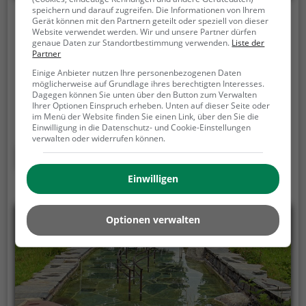
speichern und darauf zugreifen. Die Informationen von Ihrem
Kneipp-Anlage Bremervörde
Gerät können mit den Partnern geteilt oder speziell von dieser
Website verwendet werden. Wir und unsere Partner dürfen
genaue Daten zur Standortbestimmung verwenden.
Liste der
Huddelberg 15, 27432 Bremervörde
Partner
Die Kneipp-Anlage Bremervörde in Bremervörde ist
Einige Anbieter nutzen Ihre personenbezogenen Daten
möglicherweise auf Grundlage ihres berechtigten Interesses.
eine Wassertretstelle für die sogenannte
Dagegen können Sie unten über den Button zum Verwalten
Hydrotherapie.
Beim "Kneippen" wird in kaltem
Ihrer Optionen Einspruch erheben. Unten auf dieser Seite oder
im Menü der Website finden Sie einen Link, über den Sie die
Wasser auf der Stelle getreten. Die Füße werden
Einwilligung in die Datenschutz- und Cookie-Einstellungen
dabei zwischen jedem Schritt immer wieder
verwalten oder widerrufen können.
vollständig aus dem Wasser herausgehoben. Nach
Mehr erfahren
30 Sekunden, oder früher, wenn du ein starkes
Einwilligen
Kältegefühl in den Füßen und Beinen spürst, solltest
du das Kneipp-Becken verlassen und die Füße und
Beine wieder erwärmen. Dieser Vorgang wird
Optionen verwalten
regelmäßig wiederholt.