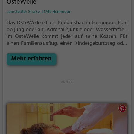
OsteWelle
Lamstedter Straße, 21745 Hemmoor
Das OsteWelle ist ein Erlebnisbad in Hemmoor.
Egal
ob jung oder alt, Adrenalinjunkie oder Wasserratte -
im OsteWelle kommt jeder auf seine Kosten. Für
einen Familienausflug, einen Kindergeburtstag oder
einfach mit Freunden ist das OsteWelle genau die
richtige Adresse.
Mehr erfahren