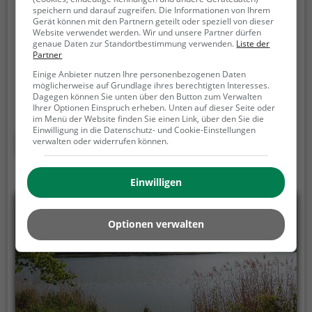
Tiergarten und Reiterhof Walding
speichern und darauf zugreifen. Die Informationen von Ihrem
Gerät können mit den Partnern geteilt oder speziell von dieser
Mursberg 42, 4111 Walding
Website verwendet werden. Wir und unsere Partner dürfen
genaue Daten zur Standortbestimmung verwenden.
Liste der
Partner
Der Tiergarten & Reiterhof Walding ist ein
zoologischer Garten in der Marktgemeinde Walding
Einige Anbieter nutzen Ihre personenbezogenen Daten
möglicherweise auf Grundlage ihres berechtigten Interesses.
im oberen Mühlviertel im Bezirk Urfahr-Umgebung
Dagegen können Sie unten über den Button zum Verwalten
in Oberösterreich. Er wurde von Familie Mair 1967 auf
Ihrer Optionen Einspruch erheben. Unten auf dieser Seite oder
im Menü der Website finden Sie einen Link, über den Sie die
einem Bauernhof und Gasthof in Pasching bei Linz
Einwilligung in die Datenschutz- und Cookie-Einstellungen
gegründet.
Mehr erfahren
verwalten oder widerrufen können.
Einwilligen
Optionen verwalten