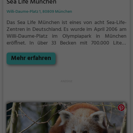
Sea Life München
Willi-Daume-Platz 1, 80809 München
Das Sea Life München ist eines von acht Sea-Life-
Zentren in Deutschland. Es wurde im April 2006 am
Willi-Daume-Platz im Olympiapark in München
eröffnet.
In über 33 Becken mit 700.000 Litern
Wasser werden auf 2.200 Quadratmetern über 3.000
Meeresbewohner aus 150 Arten gehalten. Durch ein
Mehr erfahren
400.000 Liter fassendes tropisches Becken führt ein
zehn Meter langer Unterwassertunnel aus Acrylglas.
Die Besucher erwarten 15 thematisierte
Unterwasserwelten mit der größten Hai-Vielfalt
Deutschlands mit mehr als 20 verschiedenen Arten
und weitere wechselnde Themenwelten.