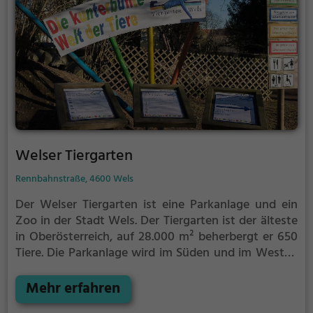
Welser Tiergarten
Rennbahnstraße, 4600 Wels
Der Welser Tiergarten ist eine Parkanlage und ein
Zoo in der Stadt Wels. Der Tiergarten ist der älteste
in Oberösterreich, auf 28.000 m² beherbergt er 650
Tiere. Die Parkanlage wird im Süden und im Westen
von der Welser Messe, im Osten von der Almtalbahn
und im Norden von der Maria-Theresia-Straße
Mehr erfahren
begrenzt.