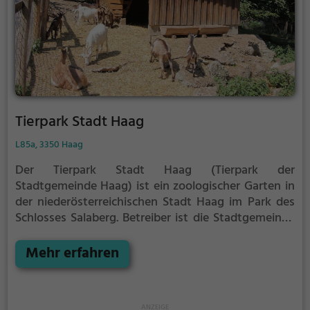
Tierpark Stadt Haag
L85a, 3350 Haag
Der Tierpark Stadt Haag (Tierpark der
Stadtgemeinde Haag) ist ein zoologischer Garten in
der niederösterreichischen Stadt Haag im Park des
Schlosses Salaberg. Betreiber ist die Stadtgemeinde
Haag.
Im Tierpark befinden sich etwa 80 Tierarten,
die von heimischen Tieren wie Eichhörnchen oder
Mehr erfahren
Eulen bis zu nicht heimischen Raubtierarten wie
Pumas oder Leoparden reichen. Es kommen auch
immer wieder Jungtiere im Tierpark zur Welt, wie