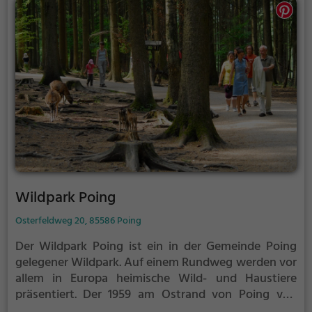
Nasenbären, Erdmännchen und zahlreiche
Vogelarten. Im warmen Tropenhaus haben etwa
Kaimane, Riesenschlangen und Äffchen ihr Zuhause.
Wildpark Poing
Osterfeldweg 20, 85586 Poing
Der Wildpark Poing ist ein in der Gemeinde Poing
gelegener Wildpark. Auf einem Rundweg werden vor
allem in Europa heimische Wild- und Haustiere
präsentiert.
Der 1959 am Ostrand von Poing von
privater Hand gegründete Wildpark ist ein beliebtes