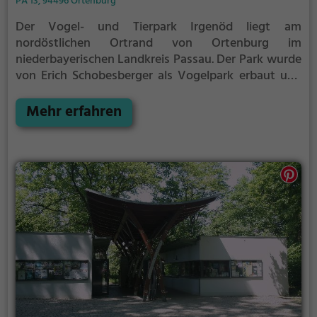
PA 13, 94496 Ortenburg
Der Vogel- und Tierpark Irgenöd liegt am
nordöstlichen Ortrand von Ortenburg im
niederbayerischen Landkreis Passau.
Der Park wurde
von Erich Schobesberger als Vogelpark erbaut und
1975 eröffnet. Er galt lange Zeit als größter
Vogelpark Süddeutschlands.
Mehr erfahren