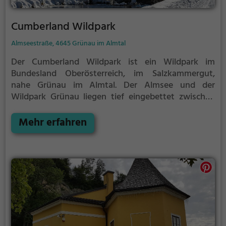
Cumberland Wildpark
Almseestraße, 4645 Grünau im Almtal
Der Cumberland Wildpark ist ein Wildpark im
Bundesland Oberösterreich, im Salzkammergut,
nahe Grünau im Almtal. Der Almsee und der
Wildpark Grünau liegen tief eingebettet zwischen
den steilen Felsen am Nordrand des Toten Gebirges.
Der durch das Wirken von Konrad Lorenz bekannte
Mehr erfahren
Tierpark bietet verschiedenen Tierarten auf einer
Fläche von 60 ha ihren natürlichen Lebensraum.
Bedrohte Tierarten wie Urwildpferde sind zu
bestaunen. Weit gezogene Wanderwege führen
durch den Park, mit seinen 70 verschiedenen
Tierarten und insgesamt ca. 500 Tieren.