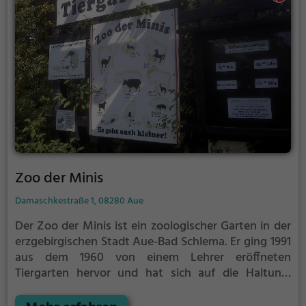
Tiere sind zumeist in großen, der natürlichen
Umgebung angepassten Gehegen untergebracht,
die auf einem etwa 2,2 km langen Rundweg
erkundet werden können.
Zoo der Minis
Damaschkestraße 1, 08280 Aue
Der Zoo der Minis ist ein zoologischer Garten in der
erzgebirgischen Stadt Aue-Bad Schlema. Er ging 1991
aus dem 1960 von einem Lehrer eröffneten
Tiergarten hervor und hat sich auf die Haltung,
Züchtung und Darbietung von besonders kleinen
Tierarten spezialisiert. Die Leiterin der Einrichtung ist