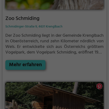
Zoo Schmiding
Schmidinger-Straße 9, 4631 Krenglbach
Der Zoo Schmiding liegt in der Gemeinde Krenglbach
in Oberösterreich, rund zehn Kilometer nördlich von
Wels. Er entwickelte sich aus Österreichs größtem
Vogelpark, dem Vogelpark Schmiding, eröffnet 1982.
Heute präsentiert der Zoo auf einer Fläche von 13
Hektar die Tierwelt verschiedener Regionen der Erde.
Mehr erfahren
Entlang des 4 km langen Rundgangs trifft der
Besucher beispielsweise auf Giraffen, Affen,
Breitmaulnashörner, Krokodile, Rote Pandas,
Österreichs einzige Gorillas, Sibirische Tiger, Faultiere
und exotische Vögel.