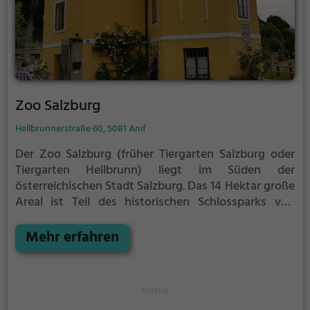
Zoo Salzburg
Hellbrunnerstraße 60, 5081 Anif
Der Zoo Salzburg (früher Tiergarten Salzburg oder
Tiergarten Hellbrunn) liegt im Süden der
österreichischen Stadt Salzburg. Das 14 Hektar große
Areal ist Teil des historischen Schlossparks von
Schloss Hellbrunn und grenzt im Süden an das
Gemeindegebiet von Anif. Der Zoo hält rund 1500
Mehr erfahren
Tiere in 150 Arten und beschäftigt rund 50
Mitarbeiter. Die Besucherzahlen liegen jährlich bei
etwa 400.000.