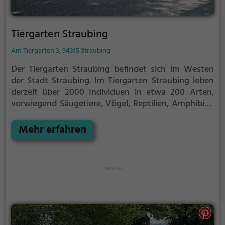
Tiergarten Straubing
Am Tiergarten 3, 94315 Straubing
Der Tiergarten Straubing befindet sich im Westen
der Stadt Straubing. Im Tiergarten Straubing leben
derzeit über 2000 Individuen in etwa 200 Arten,
vorwiegend Säugetiere, Vögel, Reptilien, Amphibien
und Fische. Der Zoo nimmt an mehreren
europäischen Erhaltungszuchtprogrammen teil, so
Mehr erfahren
zum Beispiel für Wisente, Amur-Tiger,
Brillenpinguine oder Balistare. Er ist Partnerzoo der
Stiftung Artenschutz sowie Mitglied bei
verschiedenen nationalen und internationalen
Zooverbänden und Artenschutzorganisationen wie
der WAZA und der ZGAP.