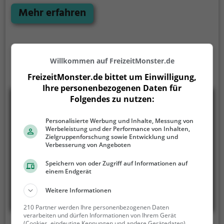
Ausflugsziel in der Nähe von München. Nach elf
Mehr erfahren
Jahren Vorarbeiten wurde der Park 1970 eröffnet.
Auf einer Fläche von 570.000 m² bietet er ganzjährig
die Möglichkeit, einheimische Wildarten aus der
Nähe zu beobachten. Er wurde mit der Plakette
Willkommen auf FreizeitMonster.de
fachlich geprüftes deutsches Wildgehege und der
FreizeitMonster.de bittet um Einwilligung,
Bayerischen Umweltmedaille ausgezeichnet.
Ihre personenbezogenen Daten für
Folgendes zu nutzen:
Personalisierte Werbung und Inhalte, Messung von
Werbeleistung und der Performance von Inhalten,
Zielgruppenforschung sowie Entwicklung und
Verbesserung von Angeboten
Speichern von oder Zugriff auf Informationen auf
einem Endgerät
Weitere Informationen
210 Partner werden Ihre personenbezogenen Daten
verarbeiten und dürfen Informationen von Ihrem Gerät
(Cookies, eindeutige Kennungen und andere Gerätedaten)