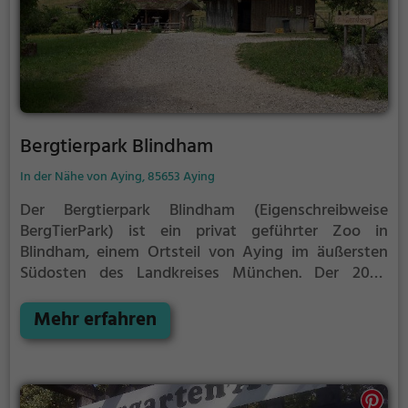
Bergtierpark Blindham
In der Nähe von Aying, 85653 Aying
Der Bergtierpark Blindham (Eigenschreibweise
BergTierPark) ist ein privat geführter Zoo in
Blindham, einem Ortsteil von Aying im äußersten
Südosten des Landkreises München.
Der 2004
eröffnete Tierpark liegt auf dem Gelände eines
ehemaligen Bauernhofes und beherbergt insgesamt
Mehr erfahren
rund 25 verschiedene Haus- und Wildtierarten.
Neben in Europa einheimischen werden auch einige
eingeschleppte Arten (z. B. Streifenhörnchen, Nutria,
Waschbär) sowie seltene Haustierrassen gezeigt. Die