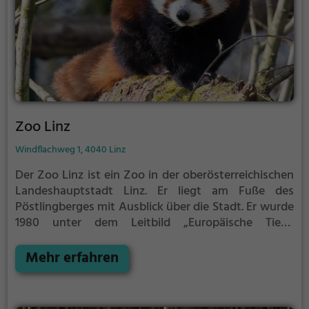
Zoo Linz
Windflachweg 1, 4040 Linz
Der Zoo Linz ist ein Zoo in der oberösterreichischen
Landeshauptstadt Linz. Er liegt am Fuße des
Pöstlingberges mit Ausblick über die Stadt.
Er wurde
1980 unter dem Leitbild „Europäische Tiere,
Haustiere und deren Urformen“ eröffnet.
Auf einer
Fläche von ca. 5,5 Hektar werden heute etwa 650
Mehr erfahren
exotische und heimische Tiere aus rund 110
verschiedenen Arten gepflegt, unter anderem
Alpakas, Rote Pandas, Strauße, Nandus, Emus,