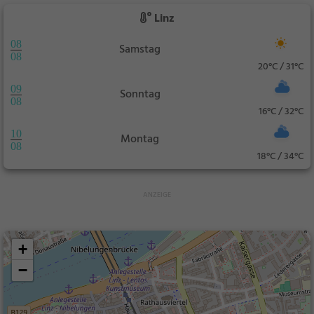
Linz
08
Samstag
08
20°C / 31°C
09
Sonntag
08
16°C / 32°C
10
Montag
08
18°C / 34°C
+
−