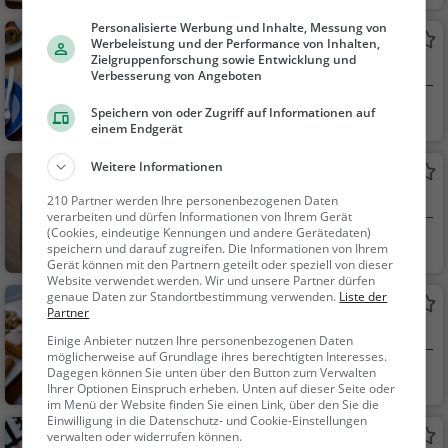
nisch, Pizza, Europäis
ch, Mittagessen, Abe
Personalisierte Werbung und Inhalte, Messung von
Kaffeeladen
Werbeleistung und der Performance von Inhalten,
ndessen, Vegetarisc
Zielgruppenforschung sowie Entwicklung und
Café in Linz
h, Mediterran
Verbesserung von Angeboten
Linz, Österreich
Café, Kaffee / Kuc
Speichern von oder Zugriff auf Informationen auf
einem Endgerät
hen, Frühstück, Gebä
ck / Teigwaren
Weitere Informationen
Don
Asiatisches Restaurant in Linz
210 Partner werden Ihre personenbezogenen Daten
verarbeiten und dürfen Informationen von Ihrem Gerät
(Cookies, eindeutige Kennungen und andere Gerätedaten)
Linz, Österreich
Restaurant, Asiati
speichern und darauf zugreifen. Die Informationen von Ihrem
Gerät können mit den Partnern geteilt oder speziell von dieser
sch, Abendessen, Mit
Website verwendet werden. Wir und unsere Partner dürfen
tagessen, Vegetarisc
genaue Daten zur Standortbestimmung verwenden.
Liste der
Cafe Stern
h
Partner
Café in Linz
Einige Anbieter nutzen Ihre personenbezogenen Daten
möglicherweise auf Grundlage ihres berechtigten Interesses.
Dagegen können Sie unten über den Button zum Verwalten
Linz, Österreich
Café, Bar, Kaffee /
Ihrer Optionen Einspruch erheben. Unten auf dieser Seite oder
Kuchen, Frühstück, G
im Menü der Website finden Sie einen Link, über den Sie die
ebäck / Teigwaren, Bi
Einwilligung in die Datenschutz- und Cookie-Einstellungen
Cafe Traxlmayr
verwalten oder widerrufen können.
er, Wein, Snacks / Ge