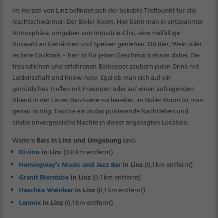
Im Herzen von Linz befindet sich der beliebte Treffpunkt für alle
Nachtschwärmer: Der Boiler Room. Hier kann man in entspannter
Atmosphäre, umgeben von Industrie-Chic, eine vielfältige
Auswahl an Getränken und Speisen genießen. Ob Bier, Wein oder
leckere Cocktails – hier ist für jeden Geschmack etwas dabei. Die
freundlichen und erfahrenen Barkeeper zaubern jeden Drink mit
Leidenschaft und Know-how. Egal ob man sich auf ein
gemütliches Treffen mit Freunden oder auf einen aufregenden
Abend in der Linzer Bar-Szene vorbereitet, im Boiler Room ist man
genau richtig. Tauche ein in das pulsierende Nachtleben und
erlebe unvergessliche Nächte in dieser angesagten Location.
Weitere
Bars in Linz und Umgebung
sind:
Divino
in Linz
(0,0 km entfernt)
Hemingway’s Music und Jazz Bar
in Linz
(0,1 km entfernt)
Granit Bierstube
in Linz
(0,1 km entfernt)
Haschka Weinbar
in Linz
(0,1 km entfernt)
Lennox
in Linz
(0,1 km entfernt)