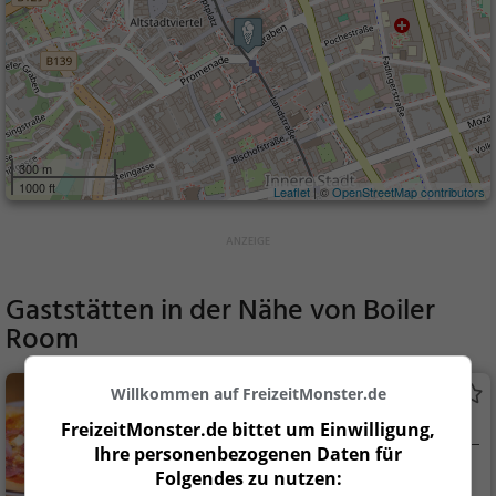
300 m
1000 ft
Leaflet
| ©
OpenStreetMap contributors
Gaststätten in der Nähe von
Boiler
Room
Willkommen auf FreizeitMonster.de
Vapiano
Italienisches Restaurant in Linz
FreizeitMonster.de bittet um Einwilligung,
Ihre personenbezogenen Daten für
Linz, Österreich
Restaurant, Italie
Folgendes zu nutzen: