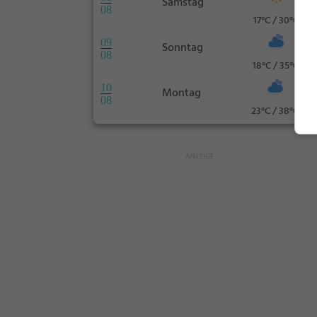
Samstag
08
17°C / 30°C
09
Sonntag
08
18°C / 35°C
10
Montag
08
23°C / 38°C