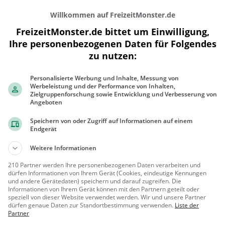
Willkommen auf FreizeitMonster.de
FreizeitMonster.de bittet um Einwilligung,
Ihre personenbezogenen Daten für Folgendes
zu nutzen:
Personalisierte Werbung und Inhalte, Messung von
300 m
Werbeleistung und der Performance von Inhalten,
500 ft
Zielgruppenforschung sowie Entwicklung und Verbesserung von
Angeboten
Speichern von oder Zugriff auf Informationen auf einem
Endgerät
Gaststätten in der Nähe von
Derwisch
Weitere Informationen
210 Partner werden Ihre personenbezogenen Daten verarbeiten und
Cubana
dürfen Informationen von Ihrem Gerät (Cookies, eindeutige Kennungen
und andere Gerätedaten) speichern und darauf zugreifen. Die
Restaurant in Köln
Informationen von Ihrem Gerät können mit den Partnern geteilt oder
speziell von dieser Website verwendet werden. Wir und unsere Partner
Köln
Restaura
dürfen genaue Daten zur Standortbestimmung verwenden.
Liste der
Partner
nt, Bar, Kuba