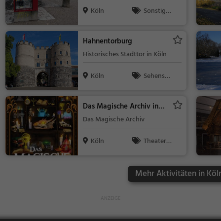
(Rathenauviertel)
Köln
Sonstige
s
Hahnentorburg
Historisches Stadttor in Köln
Köln
Sehensw
ürdigkeit
Das Magische Archiv in
der Agentur für
Das Magische Archiv
Zeitreisen
Köln
Theater
& Kino
Mehr Aktivitäten in Köl