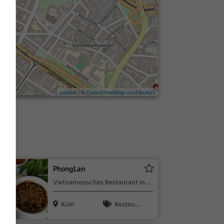
Leaflet
| ©
OpenStreetMap contributors
PhongLan
Vietnamesisches Restaurant in
Köln
Köln
Restaura
nt, Vietname