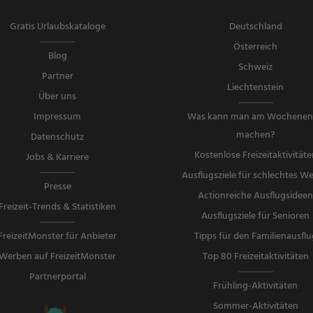
Gratis Urlaubskataloge
Deutschland
Österreich
Blog
Schweiz
Partner
Liechtenstein
Über uns
Impressum
Was kann man am Wochene
machen?
Datenschutz
Kostenlose Freizeitaktivitäte
Jobs & Karriere
Ausflugsziele für schlechtes We
Presse
Actionreiche Ausflugsidee
Freizeit-Trends & Statistiken
Ausflugsziele für Senioren
FreizeitMonster für Anbieter
Tipps für den Familienausflu
Werben auf FreizeitMonster
Top 80 Freizeitaktivitäten
Partnerportal
Frühling-Aktivitäten
Sommer-Aktivitäten