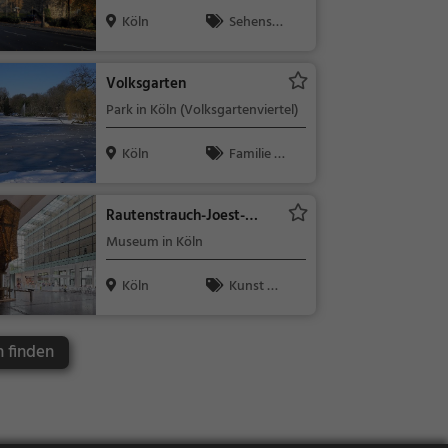
Köln
Sehensw
ürdigkeit
Volksgarten
Park in Köln (Volksgartenviertel)
Köln
Familie &
Kinder, Natu
r
Rautenstrauch-Joest-
Museum
Museum in Köln
Köln
Kunst &
Museen
n finden