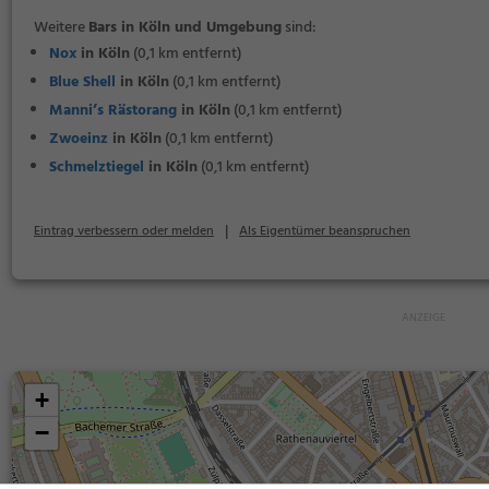
Weitere
Bars in Köln und Umgebung
sind:
Nox
in Köln
(0,1 km entfernt)
Blue Shell
in Köln
(0,1 km entfernt)
Manni’s Rästorang
in Köln
(0,1 km entfernt)
Zwoeinz
in Köln
(0,1 km entfernt)
Schmelztiegel
in Köln
(0,1 km entfernt)
|
Eintrag verbessern oder melden
Als Eigentümer beanspruchen
+
−