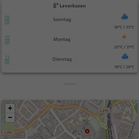
Leverkusen
09
Sonntag
08
18°C / 35°C
10
Montag
08
20°C / 31°C
11
Dienstag
08
16°C / 26°C
+
−