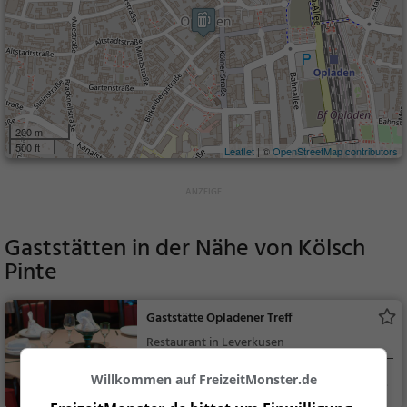
200 m
500 ft
Leaflet
| ©
OpenStreetMap contributors
Gaststätten in der Nähe von
Kölsch
Pinte
Gaststätte Opladener Treff
Restaurant in Leverkusen
Willkommen auf FreizeitMonster.de
Leverkusen
Restaurant, Aben
dessen, Mittagessen