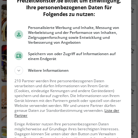
FreizeitMonster.de bittet um Einwilligung,
Ihre personenbezogenen Daten für
Stadtschänke
Folgendes zu nutzen:
Kneipe in Leverkusen
Personalisierte Werbung und Inhalte, Messung von
Leverkusen
Bar, Bier, Wein, Sn
Werbeleistung und der Performance von Inhalten,
Zielgruppenforschung sowie Entwicklung und
acks / Getränke
Verbesserung von Angeboten
Kaschemme
Speichern von oder Zugriff auf Informationen auf
einem Endgerät
Kneipe in Leverkusen
Weitere Informationen
Leverkusen
Bar, Bier, Wein, Sn
acks / Getränke
210 Partner werden Ihre personenbezogenen Daten
verarbeiten und dürfen Informationen von Ihrem Gerät
(Cookies, eindeutige Kennungen und andere Gerätedaten)
Deyck's
speichern und darauf zugreifen. Die Informationen von Ihrem
Restaurant in Leverkusen
Gerät können mit den Partnern geteilt oder speziell von dieser
Website verwendet werden. Wir und unsere Partner dürfen
genaue Daten zur Standortbestimmung verwenden.
Liste der
Leverkusen
Restaurant, Aben
Partner
dessen, Mittagessen
Einige Anbieter nutzen Ihre personenbezogenen Daten
möglicherweise auf Grundlage ihres berechtigten Interesses.
Öz Adana Holzkohle Restaurant
Dagegen können Sie unten über den Button zum Verwalten