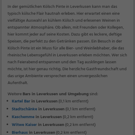
In der gemütlichen Kölsch Pinte in Leverkusen kann man das
typisch kölsche Flair hautnah erleben. Hier erwartet einen eine
vielfältige Auswahl an kühlem Kölsch und erlesenen Weinen in
entspannter Atmosphäre. Ob allein, mit Freunden oder Kollegen,
hier kommt jeder auf seine Kosten. Dazu gibt es leckere, deftige
Speisen, die perfekt zu den Getränken passen. Ein Besuch in der
Kölsch Pinte ist ein Muss für alle Bier- und Weinliebhaber, die das
rheinische Lebensgefühl in Leverkusen erleben möchten. Wer sich
nach Feierabend entspannen und den Tag ausklingen lassen
möchte, ist hier genau richtig. Die herzliche Gastfreundschaft und
das urige Ambiente versprechen einen unvergesslichen
Aufenthalt.
Weitere
Bars in Leverkusen und Umgebung
sind:
Kartel Bar
in Leverkusen
(0,1 km entfernt)
Stadtschänke
in Leverkusen
(0,1 km entfernt)
Kaschemme
in Leverkusen
(0,2 km entfernt)
Witwe Kaiser
in Leverkusen
(0,2 km entfernt)
Bierhaus
in Leverkusen
(0,2 km entfernt)