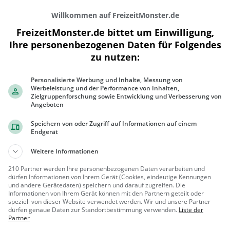
Willkommen auf FreizeitMonster.de
FreizeitMonster.de bittet um Einwilligung,
Ihre personenbezogenen Daten für Folgendes
zu nutzen:
Personalisierte Werbung und Inhalte, Messung von
300 m
Werbeleistung und der Performance von Inhalten,
1000 ft
Zielgruppenforschung sowie Entwicklung und Verbesserung von
Angeboten
Speichern von oder Zugriff auf Informationen auf einem
Endgerät
Gaststätten in der Nähe von
La Mascot
Weitere Informationen
210 Partner werden Ihre personenbezogenen Daten verarbeiten und
Le Charly's
dürfen Informationen von Ihrem Gerät (Cookies, eindeutige Kennungen
und andere Gerätedaten) speichern und darauf zugreifen. Die
Bar in Val-d'Illiez
Informationen von Ihrem Gerät können mit den Partnern geteilt oder
speziell von dieser Website verwendet werden. Wir und unsere Partner
Val-d'Illiez,
Bar, Bier,
dürfen genaue Daten zur Standortbestimmung verwenden.
Liste der
Partner
Schwei...
Wein, Snacks