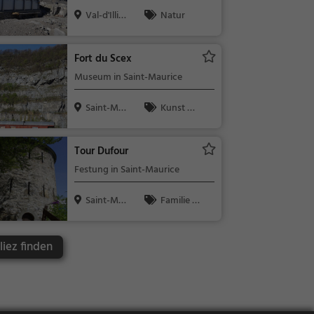
Val-d'Illiez,
Natur
Schwei...
Fort du Scex
Museum in Saint-Maurice
Saint-Mau
Kunst &
rice, Schwe...
Museen
Tour Dufour
Festung in Saint-Maurice
Saint-Mau
Familie &
rice, Schwe...
Kinder, Sehe
nswürdigkeit
liez finden