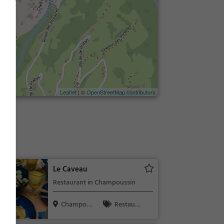
Leaflet
| ©
OpenStreetMap contributors
te
Le Caveau
Restaurant in Champoussin
Champou
Restaura
ssin, Schweiz
nt, Bar, Aben