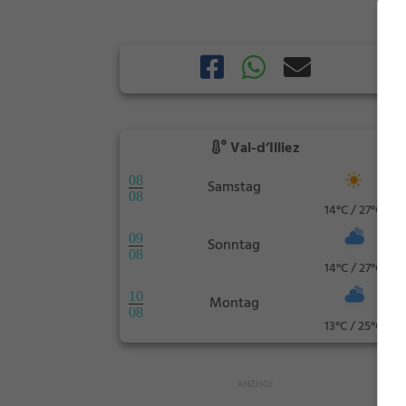
Val-d’Illiez
08
Samstag
08
14°C / 27°C
09
Sonntag
08
14°C / 27°C
10
Montag
08
13°C / 25°C