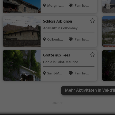
Morgins, S
Familie &
chweiz
Kinder, Sport
Schloss Arbignon
Adelssitz in Collombey
Collombe
Familie &
y, Schweiz
Kinder, Sehe
nswürdigkeit
Grotte aux Fées
Höhle in Saint-Maurice
Saint-Mau
Familie &
rice, Schwe...
Kinder, Natu
r, Sehenswür
Mehr Aktivitäten in Val-d'Il
digkeit