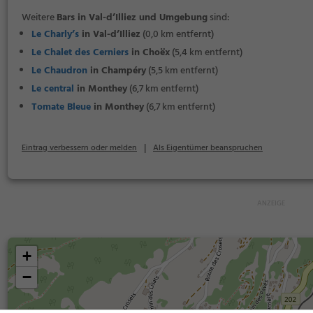
Weitere
Bars in Val-d’Illiez und Umgebung
sind:
Le Charly’s
in Val-d’Illiez
(0,0 km entfernt)
Le Chalet des Cerniers
in Choëx
(5,4 km entfernt)
Le Chaudron
in Champéry
(5,5 km entfernt)
Le central
in Monthey
(6,7 km entfernt)
Tomate Bleue
in Monthey
(6,7 km entfernt)
|
Eintrag verbessern oder melden
Als Eigentümer beanspruchen
+
−