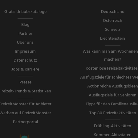
Gratis Urlaubskataloge
Deutschland
Österreich
Blog
Schweiz
Partner
Liechtenstein
Über uns
Impressum
Was kann man am Wochene
machen?
Datenschutz
Kostenlose Freizeitaktivitäte
Jobs & Karriere
Ausflugsziele für schlechtes We
Presse
Actionreiche Ausflugsidee
Freizeit-Trends & Statistiken
Ausflugsziele für Senioren
FreizeitMonster für Anbieter
Tipps für den Familienausflu
Werben auf FreizeitMonster
Top 80 Freizeitaktivitäten
Partnerportal
Frühling-Aktivitäten
Sommer-Aktivitäten