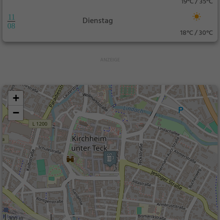
19°C / 35°C
11
Dienstag
08
18°C / 30°C
+
−
300 m