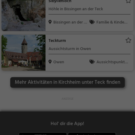
Sibyllenloch
Höhle in Bissingen an der Teck
Bissingen an der T
Familie & Kinder,
ec...
Natur, Sehenswürdig
keit
Teckturm
Aussichtsturm in Owen
Owen
Aussichtspunkt, F
amilie & Kinder, Natu
r
Mehr Aktivitäten in Kirchheim unter Teck finden
Hol' dir die App!