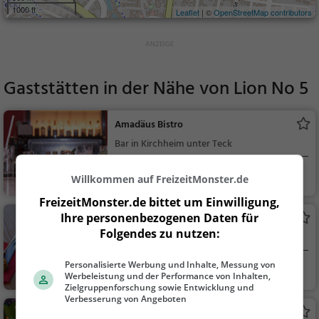
1000 ft
Leaflet
| ©
OpenStreetMap contributors
Gaststätten in der Nähe von
Lion No 5
Amadäus Bistro
Bar in Kirchheim unter Teck
Kirchheim unter Te
Bar, Bier, Wein, Sn
Willkommen auf FreizeitMonster.de
ck
acks / Getränke
FreizeitMonster.de bittet um Einwilligung,
Ihre personenbezogenen Daten für
Beggs
Folgendes zu nutzen:
Café in Kirchheim unter Teck
Personalisierte Werbung und Inhalte, Messung von
Kirchheim unter Te
Café, Kaffee / Kuc
Werbeleistung und der Performance von Inhalten,
ck
hen, Frühstück, Gebä
Zielgruppenforschung sowie Entwicklung und
Verbesserung von Angeboten
ck / Teigwaren
Eiscafé Venezia