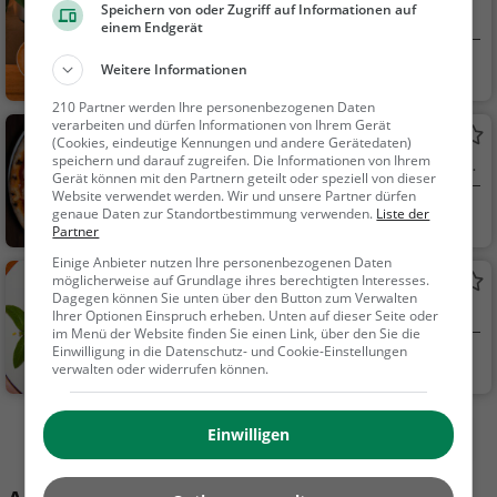
Speichern von oder Zugriff auf Informationen auf
Café in Kirchheim unter Teck
einem Endgerät
Kirchheim unter Te
Café, Eiscafé / Eis
Weitere Informationen
ck
diele, Kaffee / Kuche
210 Partner werden Ihre personenbezogenen Daten
n, Frühstück, Gebäck
verarbeiten und dürfen Informationen von Ihrem Gerät
Gaststätte Glocke
(Cookies, eindeutige Kennungen und andere Gerätedaten)
/ Teigwaren, Eisdiele
speichern und darauf zugreifen. Die Informationen von Ihrem
Italienisches Restaurant in Kirchheim unter
Gerät können mit den Partnern geteilt oder speziell von dieser
Teck
Website verwendet werden. Wir und unsere Partner dürfen
Kirchheim unter Te
Restaurant, Italie
genaue Daten zur Standortbestimmung verwenden.
Liste der
Partner
ck
nisch, Pizza, Europäis
Einige Anbieter nutzen Ihre personenbezogenen Daten
ch, Mittagessen, Abe
möglicherweise auf Grundlage ihres berechtigten Interesses.
Eiscafe' Italia
ndessen, Vegetarisc
Dagegen können Sie unten über den Button zum Verwalten
Eiscafé / Eisdiele in Kirchheim unter Teck
h, Mediterran, Deutsc
Ihrer Optionen Einspruch erheben. Unten auf dieser Seite oder
im Menü der Website finden Sie einen Link, über den Sie die
h
Einwilligung in die Datenschutz- und Cookie-Einstellungen
Kirchheim unter Te
Eiscafé / Eisdiele,
verwalten oder widerrufen können.
ck
Eisdiele
Mehr Gaststätten in Kirchheim unter Teck finden
Einwilligen