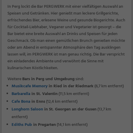
In Perg lockt die Bar PERGWERK mit einer vielfältigen Auswahl an
Speisen und Getränken. Hier genießt man leckere Grillgerichte,
erfrischendes Bier, erlesene Weine und gesunde Biogerichte. Auch
für Cocktail-Liebhaber, Veganer und Vegetarier ist gesorgt – die
Bar bietet eine breite Auswahl an Drinks und Speisen für jeden
Geschmack. Ob man einen gemütlichen Brunch genießen möchte
oder am Abend in entspannter Atmosphäre den Tag ausklingen
lassen will, im PERGWERK ist man genau richtig. Die Bar verspricht
ein einladendes Ambiente und verwöhnt die Sinne mit
kulinarischen Köstlichkeiten.
Weitere
Bars in Perg und Umgebung
sind:
Musikcafe Memory
in Ried in der Riedmark
(6,7 km entfernt)
Barbarella
in St. Valentin
(11,5 km entfernt)
Cafe Bona
in Enns
(12,4 km entfernt)
Longhorn Saloon
in St. Georgen an der Gusen
(13,7 km
entfernt)
Ediths Pub
in Pregarten
(14,1 km entfernt)