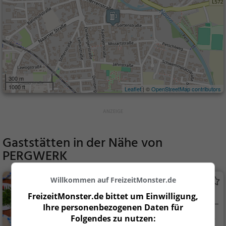
300 m
1000 ft
Leaflet
| ©
OpenStreetMap contributors
Gaststätten in der Nähe von
PERGWERK
Willkommen auf FreizeitMonster.de
Gasthaus Hofer
Restaurant in Perg
FreizeitMonster.de bittet um Einwilligung,
Ihre personenbezogenen Daten für
Perg, Österreich
Restaurant, Aben
Folgendes zu nutzen: