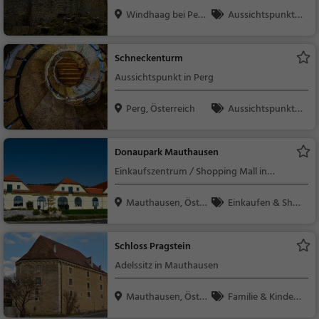
Windhaag bei Per
Aussichtspunkt, F
g, Ö...
amilie & Kinder, Natu
r
Schneckenturm
Aussichtspunkt in Perg
Perg, Österreich
Aussichtspunkt, F
amilie & Kinder, Natu
r
Donaupark Mauthausen
Einkaufszentrum / Shopping Mall in
Mauthausen
Mauthausen, Öste
Einkaufen & Shop
rrei...
ping
Schloss Pragstein
Adelssitz in Mauthausen
Mauthausen, Öste
Familie & Kinder,
rrei...
Sehenswürdigkeit