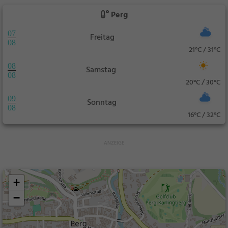
Perg
07
Freitag
08
21°C / 31°C
08
Samstag
08
20°C / 30°C
09
Sonntag
08
16°C / 32°C
+
−