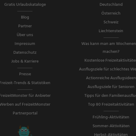
Gratis Urlaubskataloge
Deutschland
Österreich
Blog
Schweiz
Partner
Liechtenstein
Über uns
Impressum
Was kann man am Wochene
machen?
Datenschutz
Kostenlose Freizeitaktivitäte
Jobs & Karriere
Ausflugsziele für schlechtes We
Presse
Actionreiche Ausflugsidee
Freizeit-Trends & Statistiken
Ausflugsziele für Senioren
FreizeitMonster für Anbieter
Tipps für den Familienausflu
Werben auf FreizeitMonster
Top 80 Freizeitaktivitäten
Partnerportal
Frühling-Aktivitäten
Sommer-Aktivitäten
Herbst-Aktivitäten