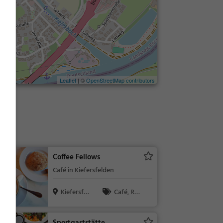
Leaflet
| ©
OpenStreetMap contributors
Coffee Fellows
Café in Kiefersfelden
Kiefersfel
Café, Res
den
taurant, Kaff
ee / Kuchen,