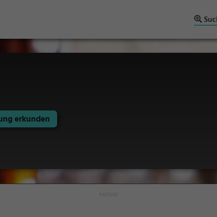
Suc
ng erkunden