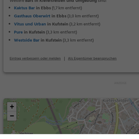
Weitere
Bars in Kiefersfelden und Umgebung
sind:
Kaktus Bar
in Ebbs
(1,7 km entfernt)
Gasthaus Oberwirt
in Ebbs
(3,0 km entfernt)
Vitus und Urban
in Kufstein
(3,2 km entfernt)
Pure
in Kufstein
(3,3 km entfernt)
Westside Bar
in Kufstein
(3,3 km entfernt)
|
Eintrag verbessern oder melden
Als Eigentümer beanspruchen
+
−