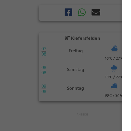
Kiefersfelden
07
Freitag
08
16°C / 27°C
08
Samstag
08
15°C / 27°C
09
Sonntag
08
15°C / 30°C