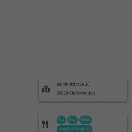
Bahnhofstraße 26
83088 Kiefersfelden
Bar
Bier
Wein
Snacks / Getränke