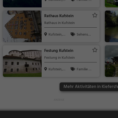
Österreich
Kinder, Sehe
nswürdigkeit
Rathaus Kufstein
Rathaus in Kufstein
Kufstein,
Sehensw
Österreich
ürdigkeit
Festung Kufstein
Festung in Kufstein
Kufstein,
Familie &
Österreich
Kinder, Sehe
nswürdigkeit
Mehr Aktivitäten in Kiefersf