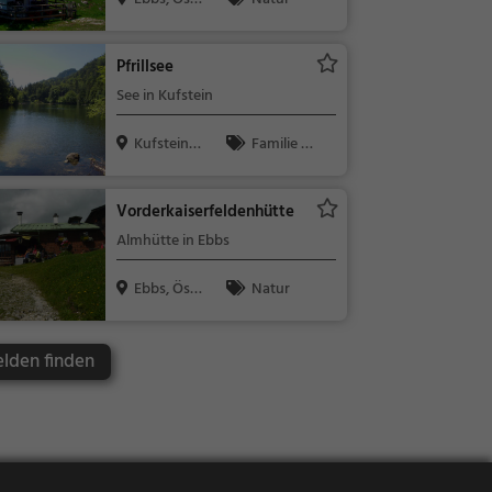
rreich
Pfrillsee
See in Kufstein
Kufstein,
Familie &
Österreich
Kinder, Natu
r, See
Vorderkaiserfeldenhütte
Almhütte in Ebbs
Ebbs, Öste
Natur
rreich
elden finden