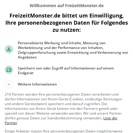
Willkommen auf FreizeitMonster.de
FreizeitMonster.de bittet um Einwilligung,
Ihre personenbezogenen Daten für Folgendes
zu nutzen:
300 m
Personalisierte Werbung und Inhalte, Messung von
1000 ft
Werbeleistung und der Performance von Inhalten,
Zielgruppenforschung sowie Entwicklung und Verbesserung von
Angeboten
Speichern von oder Zugriff auf Informationen auf einem
Endgerät
Gaststätten in der Nähe von
Pils Alm
Weitere Informationen
Cafe Schneider
210 Partner werden Ihre personenbezogenen Daten verarbeiten und
dürfen Informationen von Ihrem Gerät (Cookies, eindeutige Kennungen
Café in Kiefersfelden
und andere Gerätedaten) speichern und darauf zugreifen. Die
Informationen von Ihrem Gerät können mit den Partnern geteilt oder
speziell von dieser Website verwendet werden. Wir und unsere Partner
Kiefersfeld
Café, Frü
dürfen genaue Daten zur Standortbestimmung verwenden.
Liste der
en
hstück, Brun
Partner
ch, Gebäck /
Einige Anbieter nutzen Ihre personenbezogenen Daten möglicherweise