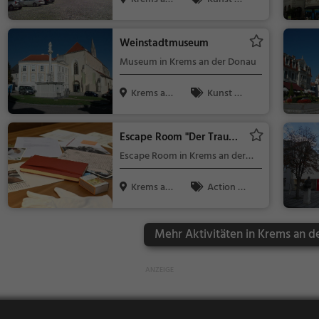
der Donau, ...
Museen
Weinstadtmuseum
Museum in Krems an der Donau
Krems an
Kunst &
der Donau, ...
Museen
Escape Room "Der Traum
der Archivarin"
Escape Room in Krems an der
Donau
Krems an
Action &
der Donau, ...
Abenteuer
Mehr Aktivitäten in Krems an d