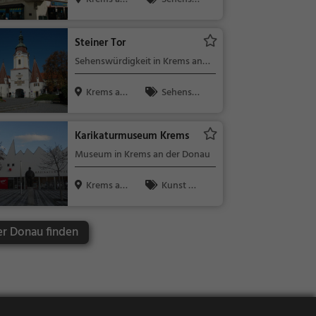
der Donau, ...
ürdigkeit
Steiner Tor
Sehenswürdigkeit in Krems an
der Donau
Krems an
Sehensw
der Donau, ...
ürdigkeit
Karikaturmuseum Krems
Museum in Krems an der Donau
Krems an
Kunst &
der Donau, ...
Museen
er Donau finden