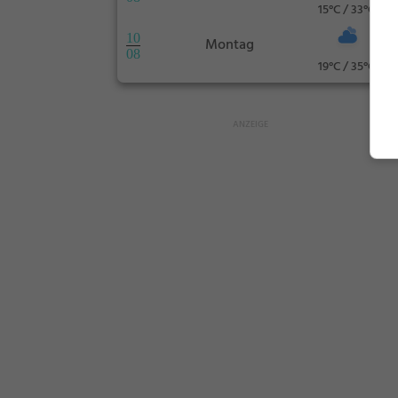
15°C / 33°C
10
Montag
08
19°C / 35°C