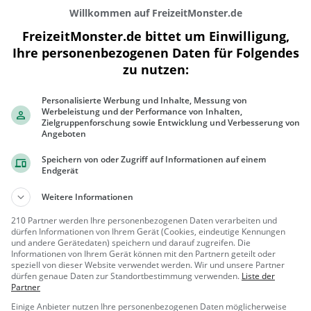
Willkommen auf FreizeitMonster.de
FreizeitMonster.de bittet um Einwilligung,
Ihre personenbezogenen Daten für Folgendes
zu nutzen:
300 m
Personalisierte Werbung und Inhalte, Messung von
1000 ft
Werbeleistung und der Performance von Inhalten,
Zielgruppenforschung sowie Entwicklung und Verbesserung von
Angeboten
Speichern von oder Zugriff auf Informationen auf einem
Endgerät
Gaststätten in der Nähe von
Quba Kre
Weitere Informationen
XO Bar
210 Partner werden Ihre personenbezogenen Daten verarbeiten und
dürfen Informationen von Ihrem Gerät (Cookies, eindeutige Kennungen
Cocktailbar in Krems an der
und andere Gerätedaten) speichern und darauf zugreifen. Die
Donau
Informationen von Ihrem Gerät können mit den Partnern geteilt oder
speziell von dieser Website verwendet werden. Wir und unsere Partner
Krems an
Bar, Cock
dürfen genaue Daten zur Standortbestimmung verwenden.
Liste der
der Donau, ...
tails, Snacks
Partner
/ Getränke
Einige Anbieter nutzen Ihre personenbezogenen Daten möglicherweise