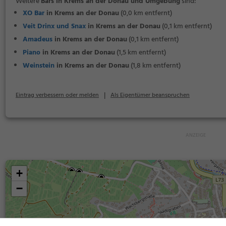
Weitere
Bars in Krems an der Donau und Umgebung
sind:
XO Bar
in Krems an der Donau
(0,0 km entfernt)
Veit Drinx und Snax
in Krems an der Donau
(0,1 km entfernt)
Amadeus
in Krems an der Donau
(0,1 km entfernt)
Piano
in Krems an der Donau
(1,5 km entfernt)
Weinstein
in Krems an der Donau
(1,8 km entfernt)
|
Eintrag verbessern oder melden
Als Eigentümer beanspruchen
+
−