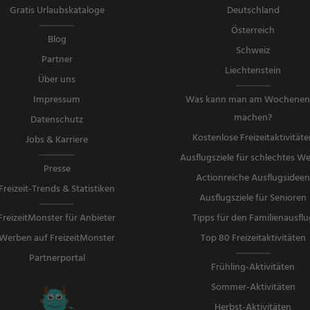
Gratis Urlaubskataloge
Deutschland
Österreich
Blog
Schweiz
Partner
Liechtenstein
Über uns
Impressum
Was kann man am Wochene
machen?
Datenschutz
Kostenlose Freizeitaktivitäte
Jobs & Karriere
Ausflugsziele für schlechtes We
Presse
Actionreiche Ausflugsidee
Freizeit-Trends & Statistiken
Ausflugsziele für Senioren
FreizeitMonster für Anbieter
Tipps für den Familienausflu
Werben auf FreizeitMonster
Top 80 Freizeitaktivitäten
Partnerportal
Frühling-Aktivitäten
Sommer-Aktivitäten
Herbst-Aktivitäten