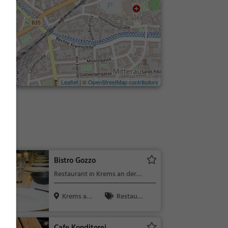
Leaflet
| ©
OpenStreetMap contributors
ms
Bistro Gozzo
Restaurant in Krems an der
Donau
Krems an
Restaura
der Donau, ...
nt, Abendess
en, Mittages