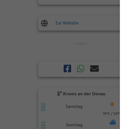
Zur Website
Krems an der Donau
08
Samstag
08
19°C / 30°C
09
Sonntag
08