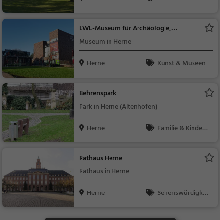
Natur
LWL-Museum für Archäologie,
Westfälisches Landesmuseum
Museum in Herne
Herne
Kunst & Museen
Behrenspark
Park in Herne (Altenhöfen)
Herne
Familie & Kinder,
Natur
Rathaus Herne
Rathaus in Herne
Herne
Sehenswürdigkei
t