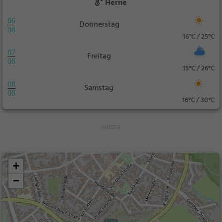
Herne
06
Donnerstag
08
16°C / 25°C
07
Freitag
08
15°C / 26°C
08
Samstag
08
16°C / 30°C
+
−