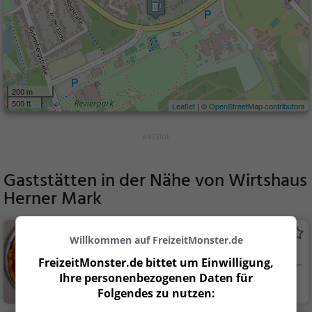
200 m
500 ft
Leaflet
| ©
OpenStreetMap contributors
Gaststätten in der Nähe von
Wirtshaus
Herner Mark
Pizzeria La Piccola
Willkommen auf FreizeitMonster.de
Pizzeria in Herne
FreizeitMonster.de bittet um Einwilligung,
Ihre personenbezogenen Daten für
Herne
Restaurant, Pizza,
Folgendes zu nutzen:
Abendessen, Italienis