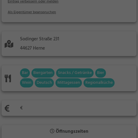
Eintrag verbessern oder melden
Als Eigentümer beanspruchen
Sodinger Straße 231
44627 Herne
Bar
Biergarten
Snacks / Getränke
Bier
Wein
Deutsch
Mittagessen
Regionalküche
€
Öffnungszeiten