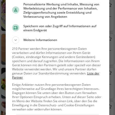
ch, Mittagessen, Euro
Personalisierte Werbung und Inhalte, Messung von
Forsthaus Gysenberg
päisch, Vegetarisch,
Werbeleistung und der Performance von Inhalten,
Restaurant in Herne
Zielgruppenforschung sowie Entwicklung und
Mediterran
Verbesserung von Angeboten
Herne
Restaurant, Bierg
Speichern von oder Zugriff auf Informationen auf
arten, Abendessen, M
einem Endgerät
ittagessen, Bier, Snac
Cafe Ambiente Bar
Weitere Informationen
ks / Getränke, Deutsc
Café in Herne
h, Regionalküche
210 Partner werden Ihre personenbezogenen Daten
verarbeiten und dürfen Informationen von Ihrem Gerät
Herne
Café, Bar, Eiscafé
(Cookies, eindeutige Kennungen und andere Gerätedaten)
speichern und darauf zugreifen. Die Informationen von Ihrem
/ Eisdiele, Kaffee / Ku
Gerät können mit den Partnern geteilt oder speziell von dieser
chen, Frühstück, Geb
Website verwendet werden. Wir und unsere Partner dürfen
Steakhaus El Cadoro
genaue Daten zur Standortbestimmung verwenden.
Liste der
äck / Teigwaren, Sna
Partner
Steakhaus in Herne
cks / Getränke, Cockt
Einige Anbieter nutzen Ihre personenbezogenen Daten
ails, Eisdiele
möglicherweise auf Grundlage ihres berechtigten Interesses.
Herne
Restaurant, Steak
Dagegen können Sie unten über den Button zum Verwalten
House, Abendessen,
Ihrer Optionen Einspruch erheben. Unten auf dieser Seite oder
im Menü der Website finden Sie einen Link, über den Sie die
Mittagessen
Einwilligung in die Datenschutz- und Cookie-Einstellungen
Stübchen im Parkhotel
verwalten oder widerrufen können.
Restaurant in Herne