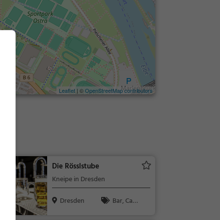
Leaflet
| ©
OpenStreetMap contributors
ten
Die Rösslstube
Kneipe in Dresden
Dresden
Bar, Café,
Bier, Wein, S