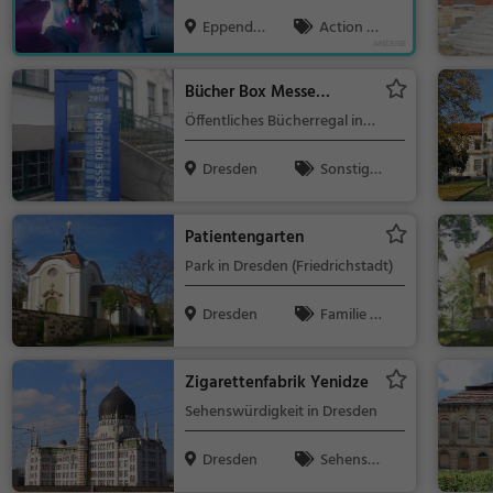
Sachsen Spaß mit Spiel und
gwaren, Sus
7 Jahre
Eppendor
Action &
Aktivität zu vereinen.
hi, Japanisch,
f
Abenteuer, F
Thailändisch,
amilie & Kind
Curry
Bücher Box Messe
er
Dresden
Öffentliches Bücherregal in
Dresden (Ostragehege)
Dresden
Sonstige
s
Patientengarten
Park in Dresden (Friedrichstadt)
Dresden
Familie &
Kinder, Natur
Zigarettenfabrik Yenidze
Sehenswürdigkeit in Dresden
Dresden
Sehensw
ürdigkeit