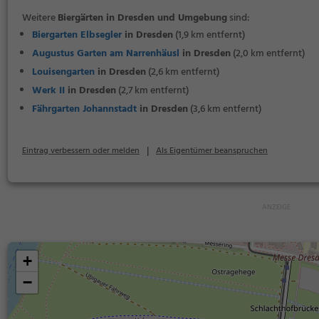
Weitere
Biergärten in Dresden und Umgebung
sind:
Biergarten Elbsegler
in Dresden
(1,9 km entfernt)
Augustus Garten am Narrenhäusl
in Dresden
(2,0 km entfernt)
Louisengarten
in Dresden
(2,6 km entfernt)
Werk II
in Dresden
(2,7 km entfernt)
Fährgarten Johannstadt
in Dresden
(3,6 km entfernt)
|
Eintrag verbessern oder melden
Als Eigentümer beanspruchen
+
−