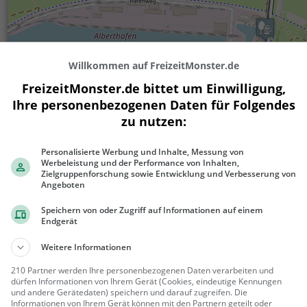
Willkommen auf FreizeitMonster.de
FreizeitMonster.de bittet um Einwilligung,
Ihre personenbezogenen Daten für Folgendes
200 m
zu nutzen:
500 ft
Personalisierte Werbung und Inhalte, Messung von
Werbeleistung und der Performance von Inhalten,
Zielgruppenforschung sowie Entwicklung und Verbesserung von
Angeboten
Gaststätten in der Nähe von
Albertgar
Speichern von oder Zugriff auf Informationen auf einem
Endgerät
Fischhaus Alberthafen
Weitere Informationen
Restaurant in Dresden
210 Partner werden Ihre personenbezogenen Daten verarbeiten und
Dresden
Restaura
dürfen Informationen von Ihrem Gerät (Cookies, eindeutige Kennungen
und andere Gerätedaten) speichern und darauf zugreifen. Die
nt, Abendess
Informationen von Ihrem Gerät können mit den Partnern geteilt oder