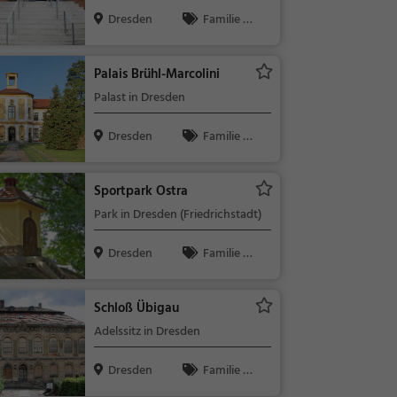
Dresden
Familie &
Kinder, Theat
er & Kino
Palais Brühl-Marcolini
Palast in Dresden
Dresden
Familie &
Kinder, Sehe
nswürdigkeit
Sportpark Ostra
Park in Dresden (Friedrichstadt)
Dresden
Familie &
Kinder, Natu
r
Schloß Übigau
Adelssitz in Dresden
Dresden
Familie &
Kinder, Sehe