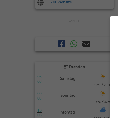
Zur Website
Dresden
08
Samstag
08
15°C / 28°C
09
Sonntag
08
16°C / 32°C
10
Montag
08