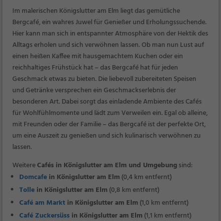
Im malerischen Königslutter am Elm liegt das gemütliche
Bergcafé, ein wahres Juwel für Genießer und Erholungssuchende.
Hier kann man sich in entspannter Atmosphäre von der Hektik des
Alltags erholen und sich verwöhnen lassen. Ob man nun Lust auf
einen heißen Kaffee mit hausgemachtem Kuchen oder ein
reichhaltiges Frühstück hat – das Bergcafé hat für jeden
Geschmack etwas zu bieten. Die liebevoll zubereiteten Speisen
und Getränke versprechen ein Geschmackserlebnis der
besonderen Art. Dabei sorgt das einladende Ambiente des Cafés
für Wohlfühlmomente und lädt zum Verweilen ein. Egal ob alleine,
mit Freunden oder der Familie – das Bergcafé ist der perfekte Ort,
um eine Auszeit zu genießen und sich kulinarisch verwöhnen zu
lassen.
Weitere
Cafés in Königslutter am Elm und Umgebung
sind:
Domcafe
in Königslutter am Elm
(0,4 km entfernt)
Tolle
in Königslutter am Elm
(0,8 km entfernt)
Café am Markt
in Königslutter am Elm
(1,0 km entfernt)
Café Zuckersüss
in Königslutter am Elm
(1,1 km entfernt)