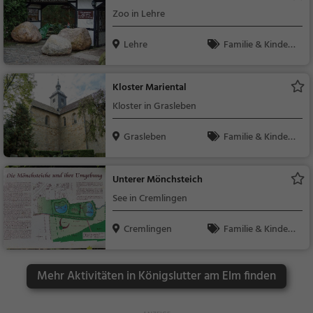
Zoo in Lehre
Lehre
Familie & Kinder,
Natur
Kloster Mariental
Kloster in Grasleben
Grasleben
Familie & Kinder,
Sehenswürdigkeit
Unterer Mönchsteich
See in Cremlingen
Cremlingen
Familie & Kinder,
Natur, See
Mehr Aktivitäten in Königslutter am Elm finden