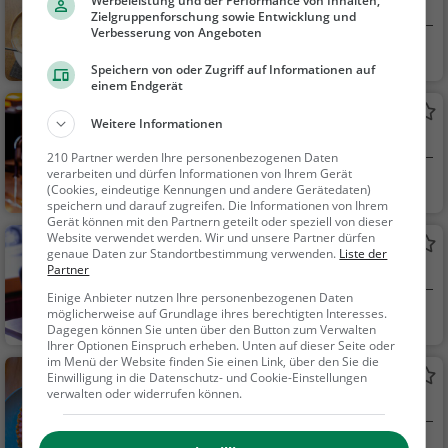
Werbeleistung und der Performance von Inhalten,
Café in Königslutter am Elm
Zielgruppenforschung sowie Entwicklung und
Verbesserung von Angeboten
Königslutter am El
Café, Kaffee / Kuc
Speichern von oder Zugriff auf Informationen auf
m
hen, Frühstück, Gebä
einem Endgerät
ck / Teigwaren
Piazza
Weitere Informationen
Bar in Königslutter am Elm
210 Partner werden Ihre personenbezogenen Daten
verarbeiten und dürfen Informationen von Ihrem Gerät
Königslutter am El
Bar, Café, Eiscafé
(Cookies, eindeutige Kennungen und andere Gerätedaten)
m
/ Eisdiele, Bier, Wein,
speichern und darauf zugreifen. Die Informationen von Ihrem
Gerät können mit den Partnern geteilt oder speziell von dieser
Snacks / Getränke, K
Website verwendet werden. Wir und unsere Partner dürfen
Café am Markt
affee / Kuchen, Frühs
genaue Daten zur Standortbestimmung verwenden.
Liste der
Partner
Café in Königslutter am Elm
tück, Gebäck / Teigw
aren, Eisdiele
Einige Anbieter nutzen Ihre personenbezogenen Daten
möglicherweise auf Grundlage ihres berechtigten Interesses.
Königslutter am El
Café, Kaffee / Kuc
Dagegen können Sie unten über den Button zum Verwalten
m
hen, Frühstück, Gebä
Ihrer Optionen Einspruch erheben. Unten auf dieser Seite oder
ck / Teigwaren, Snac
im Menü der Website finden Sie einen Link, über den Sie die
BriSand
Einwilligung in die Datenschutz- und Cookie-Einstellungen
ks / Getränke
verwalten oder widerrufen können.
Restaurant in Königslutter am Elm