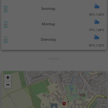
09
Sonntag
08
16°C / 36°C
10
Montag
08
17°C / 28°C
11
Dienstag
08
10°C / 22°C
+
−