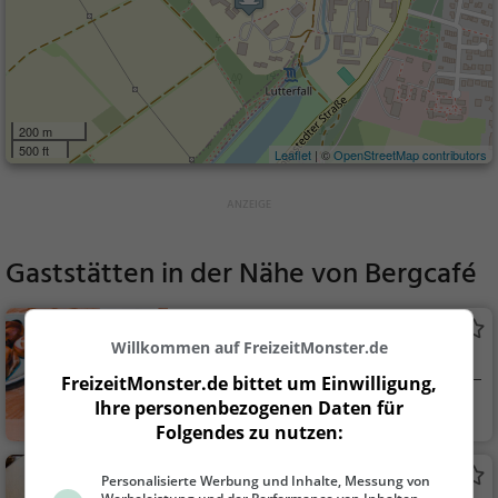
200 m
500 ft
Leaflet
| ©
OpenStreetMap contributors
Gaststätten in der Nähe von
Bergcafé
Domcafe
Willkommen auf FreizeitMonster.de
Café in Königslutter am Elm
FreizeitMonster.de bittet um Einwilligung,
Ihre personenbezogenen Daten für
Königslutter am El
Café, Kaffee / Kuc
Folgendes zu nutzen:
m
hen, Frühstück, Gebä
ck / Teigwaren
Tolle
Personalisierte Werbung und Inhalte, Messung von