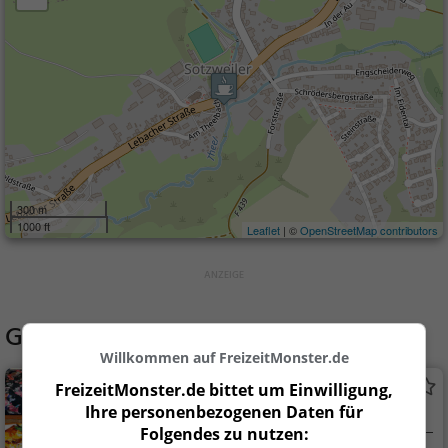
300 m
1000 ft
Leaflet
| ©
OpenStreetMap contributors
Gaststätten in der Nähe von
Bost
Willkommen auf FreizeitMonster.de
Bistro absolute
FreizeitMonster.de bittet um Einwilligung,
Ihre personenbezogenen Daten für
Bistro in Lebach
Folgendes zu nutzen: