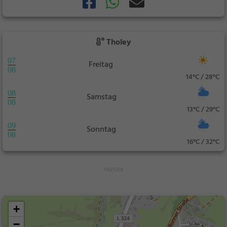
Tholey
07
Freitag
08
14°C / 28°C
08
Samstag
08
13°C / 29°C
09
Sonntag
08
16°C / 32°C
+
−