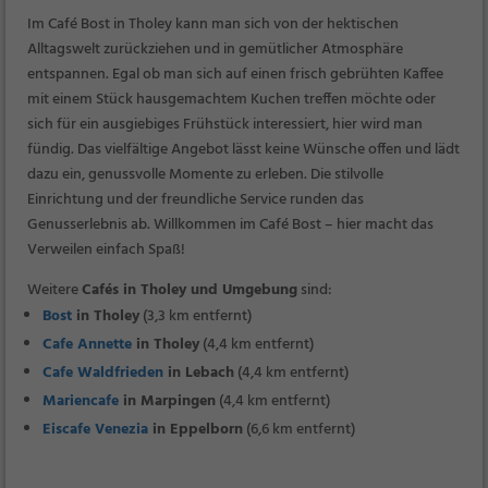
Im Café Bost in Tholey kann man sich von der hektischen
Alltagswelt zurückziehen und in gemütlicher Atmosphäre
entspannen. Egal ob man sich auf einen frisch gebrühten Kaffee
mit einem Stück hausgemachtem Kuchen treffen möchte oder
sich für ein ausgiebiges Frühstück interessiert, hier wird man
fündig. Das vielfältige Angebot lässt keine Wünsche offen und lädt
dazu ein, genussvolle Momente zu erleben. Die stilvolle
Einrichtung und der freundliche Service runden das
Genusserlebnis ab. Willkommen im Café Bost – hier macht das
Verweilen einfach Spaß!
Weitere
Cafés in Tholey und Umgebung
sind:
Bost
in Tholey
(3,3 km entfernt)
Cafe Annette
in Tholey
(4,4 km entfernt)
Cafe Waldfrieden
in Lebach
(4,4 km entfernt)
Mariencafe
in Marpingen
(4,4 km entfernt)
Eiscafe Venezia
in Eppelborn
(6,6 km entfernt)