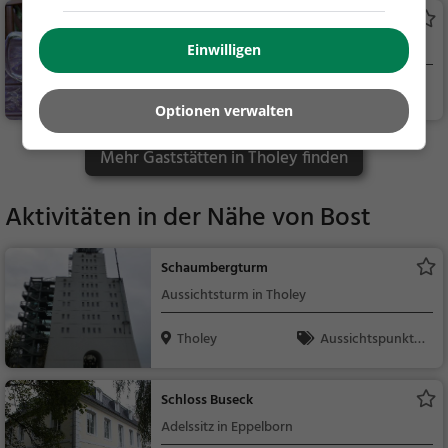
ch, Mittagessen, Abe
Bi(b)ergarten
ndessen, Vegetarisc
Biergarten in Marpingen
h, Mediterran, Indisc
Einwilligen
h, Asiatisch, Vegan
Marpingen
Biergarten, Bier, S
Optionen verwalten
nacks / Getränke, De
utsch, Mittagessen, R
Mehr Gaststätten in Tholey finden
egionalküche
Aktivitäten in der Nähe von
Bost
Schaumbergturm
Aussichtsturm in Tholey
Tholey
Aussichtspunkt, F
amilie & Kinder, Natu
r
Schloss Buseck
Adelssitz in Eppelborn