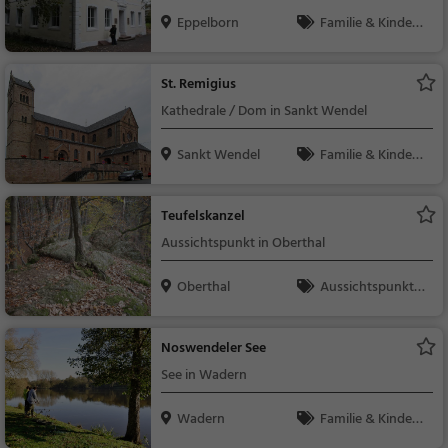
Eppelborn
Familie & Kinder,
Sehenswürdigkeit
St. Remigius
Kathedrale / Dom in Sankt Wendel
Sankt Wendel
Familie & Kinder,
Sehenswürdigkeit
Teufelskanzel
Aussichtspunkt in Oberthal
Oberthal
Aussichtspunkt, F
amilie & Kinder, Natu
r
Noswendeler See
See in Wadern
Wadern
Familie & Kinder,
Natur, See