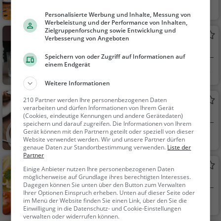
Lebach
Restaurant, Bistr
Personalisierte Werbung und Inhalte, Messung von
o, Snacks / Getränke
Werbeleistung und der Performance von Inhalten,
Zielgruppenforschung sowie Entwicklung und
Landrestaurant Huth
Verbesserung von Angeboten
Restaurant in Tholey
Speichern von oder Zugriff auf Informationen auf
einem Endgerät
Tholey
Restaurant, Aben
dessen, Mittagessen
Weitere Informationen
Bost
210 Partner werden Ihre personenbezogenen Daten
verarbeiten und dürfen Informationen von Ihrem Gerät
Café in Tholey
(Cookies, eindeutige Kennungen und andere Gerätedaten)
speichern und darauf zugreifen. Die Informationen von Ihrem
Gerät können mit den Partnern geteilt oder speziell von dieser
Tholey
Café, Frühstück,
Website verwendet werden. Wir und unsere Partner dürfen
Brunch, Gebäck / Tei
genaue Daten zur Standortbestimmung verwenden.
Liste der
Partner
gwaren, Kaffee / Kuc
Pane e Vino
hen
Einige Anbieter nutzen Ihre personenbezogenen Daten
möglicherweise auf Grundlage ihres berechtigten Interesses.
Italienisches Restaurant in Tholey
Dagegen können Sie unten über den Button zum Verwalten
Ihrer Optionen Einspruch erheben. Unten auf dieser Seite oder
Tholey
Restaurant, Italie
im Menü der Website finden Sie einen Link, über den Sie die
Einwilligung in die Datenschutz- und Cookie-Einstellungen
nisch, Pizza, Europäis
verwalten oder widerrufen können.