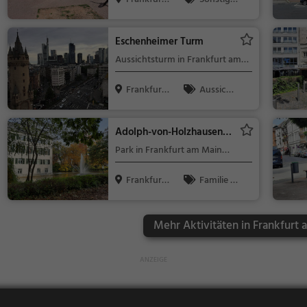
West)
am Main
s
Eschenheimer Turm
Aussichtsturm in Frankfurt am
Main
Frankfurt
Aussicht
am Main
spunkt, Famil
ie & Kinder,
Adolph-von-Holzhausen-
Natur
Park
Park in Frankfurt am Main
(Nordend West)
Frankfurt
Familie &
am Main
Kinder, Natur
Mehr Aktivitäten in Frankfurt 