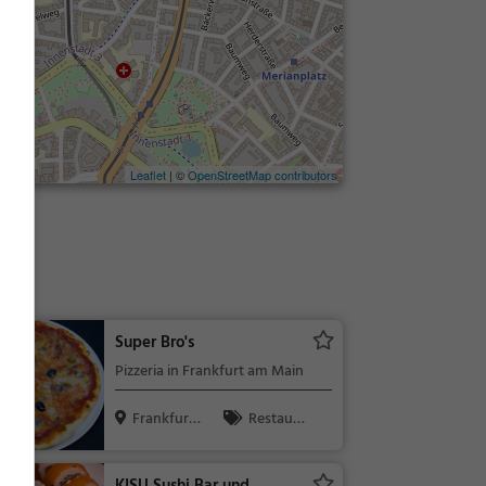
Leaflet
| ©
OpenStreetMap contributors
Super Bro's
Pizzeria in Frankfurt am Main
Frankfurt
Restaura
am Main
nt, Pizza, Abe
ndessen, Itali