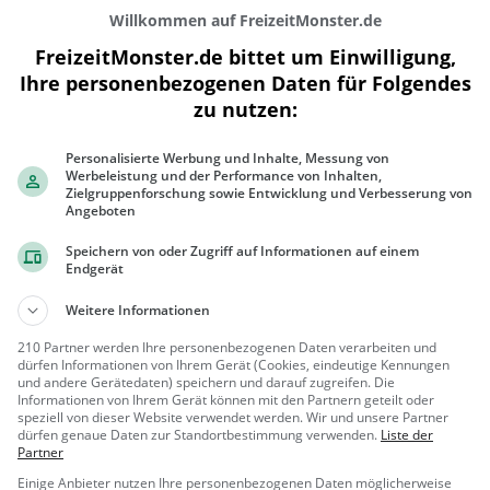
Willkommen auf FreizeitMonster.de
FreizeitMonster.de bittet um Einwilligung,
Ihre personenbezogenen Daten für Folgendes
zu nutzen:
300 m
Personalisierte Werbung und Inhalte, Messung von
1000 ft
Werbeleistung und der Performance von Inhalten,
Zielgruppenforschung sowie Entwicklung und Verbesserung von
Angeboten
Speichern von oder Zugriff auf Informationen auf einem
Endgerät
Gaststätten in der Nähe von
Café Ana
Weitere Informationen
Pizzeria Dolomiti
210 Partner werden Ihre personenbezogenen Daten verarbeiten und
dürfen Informationen von Ihrem Gerät (Cookies, eindeutige Kennungen
Pizzeria in Frankfurt am Main
und andere Gerätedaten) speichern und darauf zugreifen. Die
Informationen von Ihrem Gerät können mit den Partnern geteilt oder
speziell von dieser Website verwendet werden. Wir und unsere Partner
Frankfurt
Restaura
dürfen genaue Daten zur Standortbestimmung verwenden.
Liste der
am Main
nt, Pizza, Abe
Partner
ndessen, Itali
Einige Anbieter nutzen Ihre personenbezogenen Daten möglicherweise