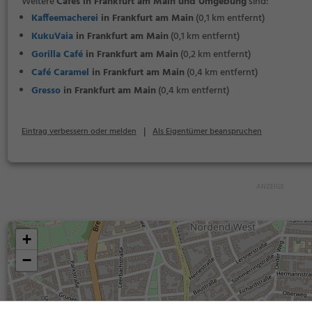
Weitere
Cafés in Frankfurt am Main und Umgebung
sind:
Kaffeemacherei
in Frankfurt am Main
(0,1 km entfernt)
KukuVaia
in Frankfurt am Main
(0,1 km entfernt)
Gorilla Café
in Frankfurt am Main
(0,2 km entfernt)
Café Caramel
in Frankfurt am Main
(0,4 km entfernt)
Gresso
in Frankfurt am Main
(0,4 km entfernt)
|
Eintrag verbessern oder melden
Als Eigentümer beanspruchen
+
−