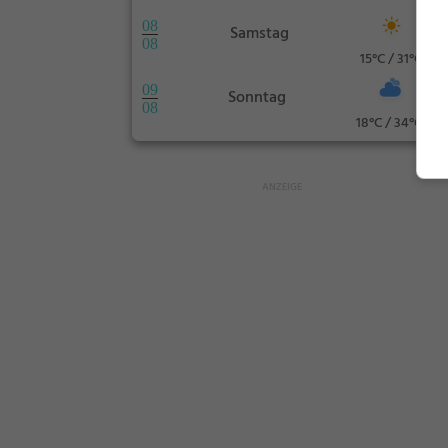
08
Samstag
08
15°C / 31°C
09
Sonntag
08
18°C / 34°C