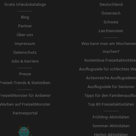
Gratis Urlaubskataloge
Deutschland
Österreich
Blog
Schweiz
Partner
Liechtenstein
Über uns
Impressum
Was kann man am Wochene
machen?
Datenschutz
Kostenlose Freizeitaktivitäte
Jobs & Karriere
Ausflugsziele für schlechtes We
Presse
Actionreiche Ausflugsidee
Freizeit-Trends & Statistiken
Ausflugsziele für Senioren
FreizeitMonster für Anbieter
Tipps für den Familienausflu
Werben auf FreizeitMonster
Top 80 Freizeitaktivitäten
Partnerportal
Frühling-Aktivitäten
Sommer-Aktivitäten
Herbst-Aktivitäten