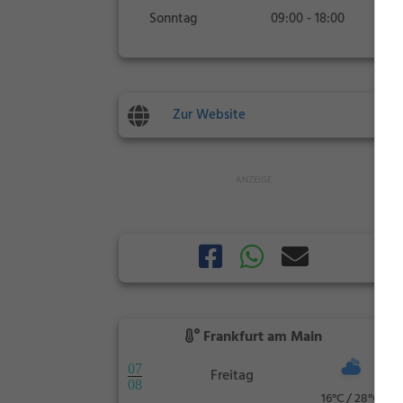
Sonntag
09:00 - 18:00
Zur Website
Frankfurt am Main
07
Freitag
08
16°C / 28°C