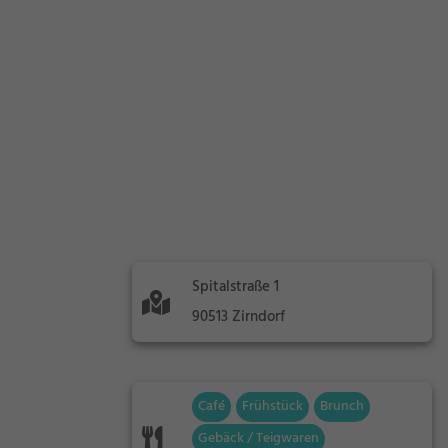
Spitalstraße 1
90513 Zirndorf
Café
Frühstück
Brunch
Gebäck / Teigwaren