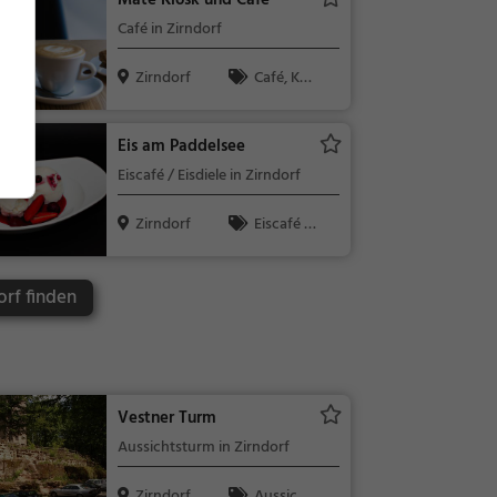
Mate Kiosk und Café
tagessen, Ab
Café in Zirndorf
endessen
Zirndorf
Café, Kaff
ee / Kuchen,
Frühstück, G
Eis am Paddelsee
ebäck / Teig
Eiscafé / Eisdiele in Zirndorf
waren
Zirndorf
Eiscafé /
Eisdiele, Eisdi
ele
orf finden
Vestner Turm
Aussichtsturm in Zirndorf
Zirndorf
Aussicht