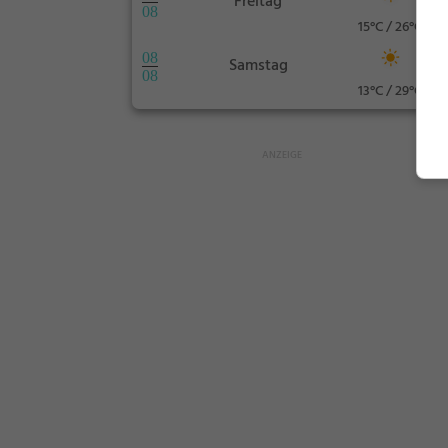
Freitag
08
15°C / 26°C
08
Samstag
08
13°C / 29°C