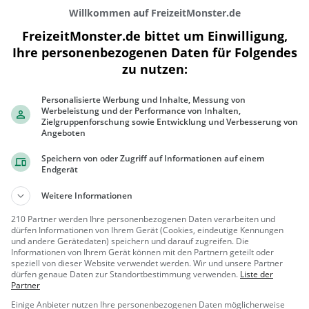
Willkommen auf FreizeitMonster.de
FreizeitMonster.de bittet um Einwilligung,
Ihre personenbezogenen Daten für Folgendes
zu nutzen:
300 m
Personalisierte Werbung und Inhalte, Messung von
1000 ft
Werbeleistung und der Performance von Inhalten,
Zielgruppenforschung sowie Entwicklung und Verbesserung von
Angeboten
Speichern von oder Zugriff auf Informationen auf einem
Endgerät
Gaststätten in der Nähe von
Cafe Eder
Weitere Informationen
Eis Mosena
210 Partner werden Ihre personenbezogenen Daten verarbeiten und
dürfen Informationen von Ihrem Gerät (Cookies, eindeutige Kennungen
Eiscafé / Eisdiele in Zirndorf
und andere Gerätedaten) speichern und darauf zugreifen. Die
Informationen von Ihrem Gerät können mit den Partnern geteilt oder
speziell von dieser Website verwendet werden. Wir und unsere Partner
Zirndorf
Eiscafé /
dürfen genaue Daten zur Standortbestimmung verwenden.
Liste der
Eisdiele, Eisdi
Partner
ele
Einige Anbieter nutzen Ihre personenbezogenen Daten möglicherweise