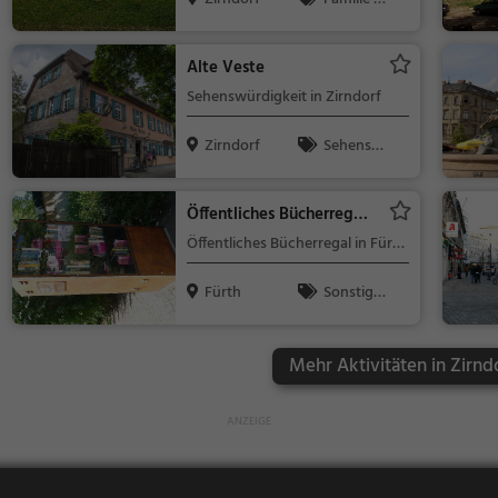
Kinder, Natur
Alte Veste
Sehenswürdigkeit in Zirndorf
Zirndorf
Sehensw
ürdigkeit
Öffentliches Bücherregal
Fürth
Öffentliches Bücherregal in Fürth
(Innenstadt)
Fürth
Sonstige
s
Mehr Aktivitäten in Zirnd