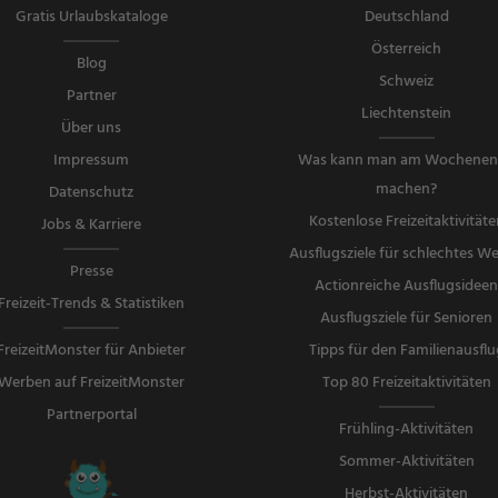
Gratis Urlaubskataloge
Deutschland
Österreich
Blog
Schweiz
Partner
Liechtenstein
Über uns
Impressum
Was kann man am Wochene
machen?
Datenschutz
Kostenlose Freizeitaktivitäte
Jobs & Karriere
Ausflugsziele für schlechtes We
Presse
Actionreiche Ausflugsidee
Freizeit-Trends & Statistiken
Ausflugsziele für Senioren
FreizeitMonster für Anbieter
Tipps für den Familienausflu
Werben auf FreizeitMonster
Top 80 Freizeitaktivitäten
Partnerportal
Frühling-Aktivitäten
Sommer-Aktivitäten
Herbst-Aktivitäten