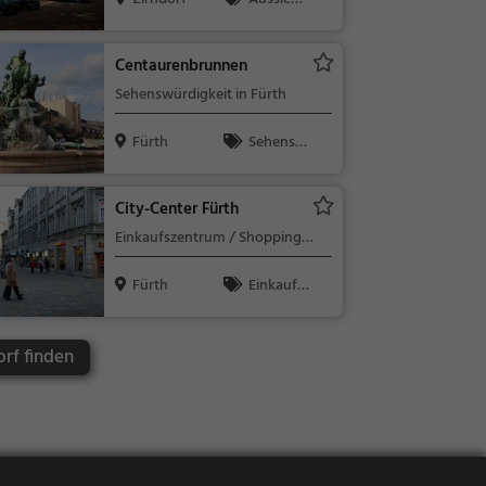
spunkt, Fami
lie & Kinder,
Centaurenbrunnen
Natur
Sehenswürdigkeit in Fürth
Fürth
Sehensw
ürdigkeit
City-Center Fürth
Einkaufszentrum / Shopping
Mall in Fürth
Fürth
Einkaufe
n & Shoppin
g
orf finden