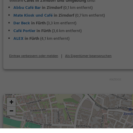
Weitere
Cafés in Zirndorf und Umgebung
sind:
Abbu Café Bar
in Zirndorf
(0,1 km entfernt)
Mate Kiosk und Café
in Zirndorf
(0,7 km entfernt)
Der Beck
in Fürth
(3,3 km entfernt)
Café Portier
in Fürth
(3,6 km entfernt)
ALEX
in Fürth
(4,1 km entfernt)
|
Eintrag verbessern oder melden
Als Eigentümer beanspruchen
+
−