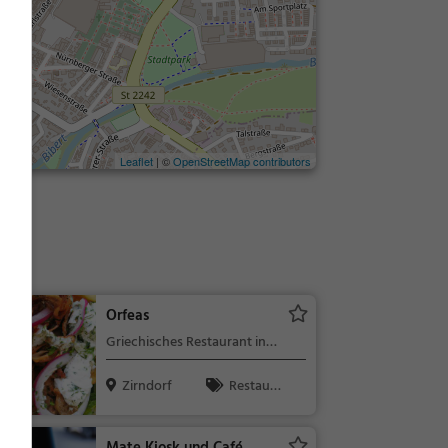
Leaflet
| ©
OpenStreetMap contributors
s
Orfeas
Griechisches Restaurant in
Zirndorf
Zirndorf
Restaura
nt, Griechisc
h, Gyros, Mit