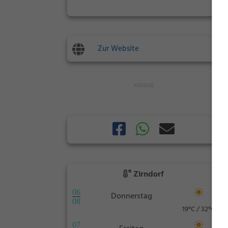
Zur Website
Zirndorf
06
Donnerstag
08
19°C / 32°C
07